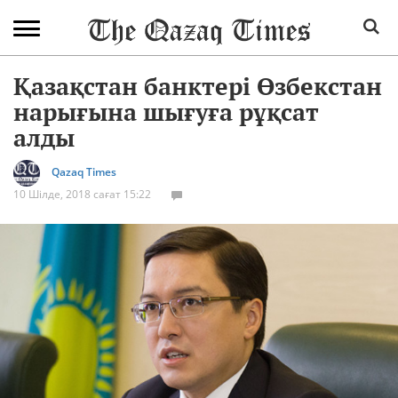
Қазақстан банктері Өзбекстан
нарығына шығуға рұқсат
алды
Qazaq Times
10 Шілде, 2018 сағат 15:22