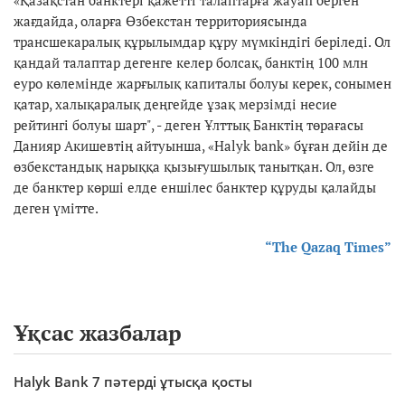
жағдайда, оларға Өзбекстан территориясында
трансшекаралық құрылымдар құру мүмкіндігі беріледі. Ол
қандай талаптар дегенге келер болсақ, банктің 100 млн
еуро көлемінде жарғылық капиталы болуы керек, сонымен
қатар, халықаралық деңгейде ұзақ мерзімді несие
рейтингі болуы шарт", - деген Ұлттық Банктің төрағасы
Данияр Акишевтің айтуынша, «Halyk bank» бұған дейін де
өзбекстандық нарыққа қызығушылық танытқан. Ол, өзге
де банктер көрші елде еншілес банктер құруды қалайды
деген үмітте.
“The Qazaq Times”
Ұқсас жазбалар
Halyk Bank 7 пәтерді ұтысқа қосты