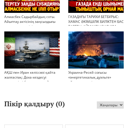
Алмасбек Садырбайдың соты.
ГАЗАДАҒЫ ТАРИХИ БЕТБҰРЫС:
Айыптау актісінің заңсыздығы
ХАМАС ӘКІМШІЛІК БИЛІКТЕН БАС
мен қолдан өсірілген
ТАРТТЫ. АЙМАҚТЫ ЕНДІ КІМ
миллиондар
БАСҚАРАДЫ?
АҚШ пен Иран келіссөзі қайта
Украина-Ресей соғысы
жалғаспақ: Доха кездесуі
«энергетикалық дуэльге»
шиеленісті бәсеңдете ме?
айналып кетті
Пікір қалдыру (
0
)