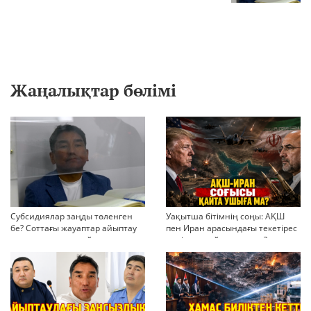
Жаңалықтар бөлімі
Субсидиялар заңды төленген
Уақытша бітімнің соңы: АҚШ
бе? Соттағы жауаптар айыптау
пен Иран арасындағы текетірес
тұжырымдарын қайта қарауға
неліктен қайта ушықты?
негіз бола ала ма?