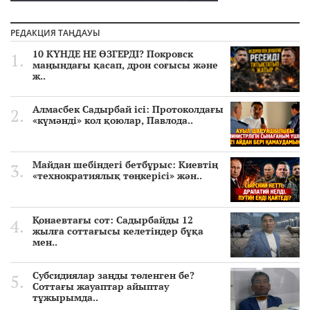
РЕДАКЦИЯ ТАҢДАУЫ
10 КҮНДЕ НЕ ӨЗГЕРДІ? Покровск
маңындағы қасап, дрон соғысы және
ж..
Алмасбек Садырбай ісі: Протоколдағы
«күмәнді» кол қоюлар, Павлода..
Майдан шебіндегі бетбұрыс: Киевтің
«технократиялық төңкерісі» жән..
Қонаевтағы сот: Садырбайды 12
жылға соттағысы келетіндер бұқа
мен..
Субсидиялар заңды төленген бе?
Соттағы жауаптар айыптау
тұжырымда..