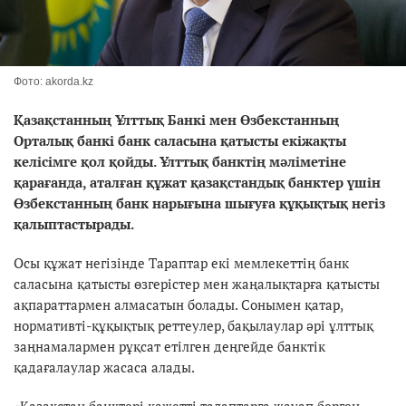
Фото: akorda.kz
Қазақстанның Ұлттық Банкі мен Өзбекстанның
Орталық банкі банк саласына қатысты екіжақты
келісімге қол қойды. Ұлттық банктің мәліметіне
қарағанда, аталған құжат қазақстандық банктер үшін
Өзбекстанның банк нарығына шығуға құқықтық негіз
қалыптастырады.
Осы құжат негізінде Тараптар екі мемлекеттің банк
саласына қатысты өзгерістер мен жаңалықтарға қатысты
ақпараттармен алмасатын болады. Сонымен қатар,
нормативті-құқықтық реттеулер, бақылаулар әрі ұлттық
заңнамалармен рұқсат етілген деңгейде банктік
қадағалаулар жасаса алады.
«Қазақстан банктері қажетті талаптарға жауап берген