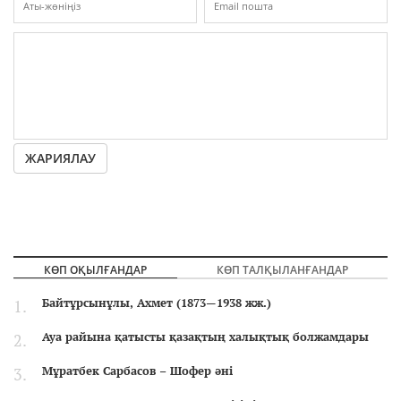
ЖАРИЯЛАУ
КӨП ОҚЫЛҒАНДАР
КӨП ТАЛҚЫЛАНҒАНДАР
Байтұрсынұлы, Ахмет (1873—1938 жж.)
Ауа райына қатысты қазақтың халықтық болжамдары
Мұратбек Сарбасов – Шофер әні