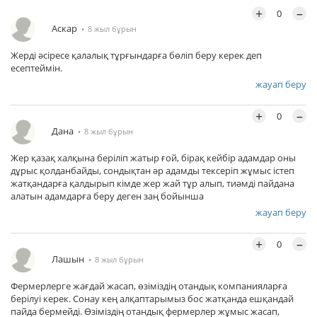
+
–
0
Аскар
8 жыл бұрын
Жерді әсіресе қалалық тұрғындарға бөліп беру керек деп
есептеймін.
жауап беру
+
–
0
Дана
8 жыл бұрын
Жер қазақ халқына беріліп жатыр ғой, бірақ кейбір адамдар оны
дұрыс қолданбайды, сондықтан әр адамды тексеріп жұмыс істеп
жатқандарға қалдырып кімде жер жай тұр алып, тиәмді пайдана
алатын адамдарға беру деген заң бойынша
жауап беру
+
–
0
Лашын
8 жыл бұрын
Фермерлерге жағдай жасап, өзіміздің отандық компанияларға
берілуі керек. Сонау кең алқаптарымыз бос жатқанда ешқандай
пайда бермейді. Өзіміздің отандық фермерлер жұмыс жасап,