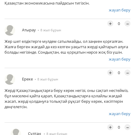
Қазақстан экономикасына пайдасын тигізсін.
жауап беру
+
–
0
Атырау
8 жыл бұрын
Жер шет елдіктерге мүлдем сатылмайды, ол заңмен қорғалған.
Жалға берген жағдай да кез келген уақытта жерді қайтарып алуға
болады негізінде. Сондықтан, еш қорқатын нәрсе жоқ біз үшін.
жауап беру
+
–
0
Ереке
8 жыл бұрын
Жерді Қазақстандықтарға беру керек негізі, оны сақтап нестейміз,
бұл мәселені қайта қарап, Қазақстандықтарға қолайлы жағдай
жасап, жерді қолдануға толықтай рұқсат беру керек, кәсіптерін
дөңгелетсін.
жауап беру
+
–
0
Сұлтан
8 жыл бұрын