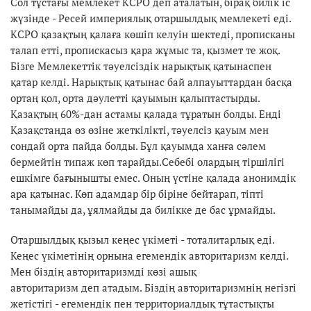
Сол тұстағы мемлекет КСРО деп аталатын, бірақ билік іс
жүзінде - Ресей империялық отаршылдық мемлекеті еді.
КСРО қазақтың қалаға көшіп келуін шектеді, прописканы
талап етті, пропискасыз қара жұмыс та, қызмет те жоқ.
Бізге Мемлекеттік тәуелсіздік нарықтық қатынаспен
қатар келді. Нарықтық қатынас бай алпауыттардан басқа
ортаң қол, орта дәулетті қауымын қалыптастырды.
Қазақтың 60%-дан астамы қалада тұратын болды. Енді
Қазақстанда өз өзіне жеткілікті, тәуелсіз қауым мен
сондай орта пайда болды. Бұл қауымда ханға сәлем
бермейтін типаж көп тарайды.Себебі олардың тіршілігі
ешкімге бағынышты емес. Оның үстіне қалада анонимдік
ара қатынас. Көп адамдар бір біріне бейтарап, тіпті
танымайды да, ұялмайды да билікке де бас ұрмайды.
Отаршылдық қызыл кеңес үкіметі - тоталитарлық еді.
Кеңес үкіметінің орнына егемендік авторитаризм келді.
Мен біздің авторитаризмді көзі ашық
авторитаризм деп атадым. Біздің авторитаризмнің негізгі
жетістігі - егемендік пен территориалдық тұтастықты