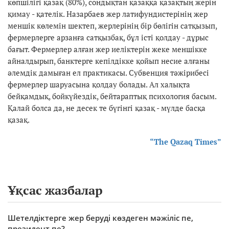
көпшілігі қазақ (80%), сондықтан қазаққа қазақтың жерін
қимау - қателік. Назарбаев жер латифундистерінің жер
меншік көлемін шектеп, жерлерінің бір бөлігін сатқызып,
фермерлерге арзанға сатқызбақ, бұл істі қолдау - дұрыс
бағыт. Фермерлер алған жер иеліктерін жеке меншікке
айналдырып, банктерге кепілдікке қойып несие алғаны
әлемдік дамыған ел практикасы. Субвенция тәжірибесі
фермерлер шаруасына қолдау болады. Ал халықта
бейқамдық, бойкүйездік, бейтараптық психология басым.
Қалай болса да, не десек те бүгінгі қазақ - мүлде басқа
қазақ.
“The Qazaq Times”
Ұқсас жазбалар
Шетелдіктерге жер беруді көздеген мәжіліс пе,
президент пе?