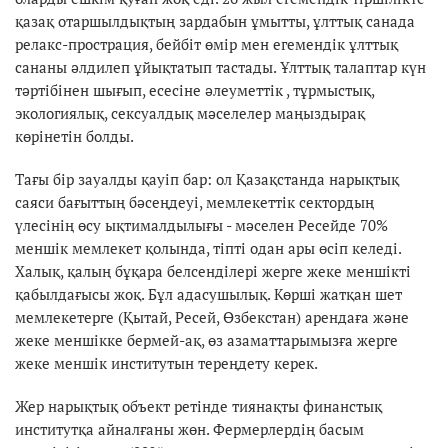
қазақ отаршылдықтың зардабын ұмытты, ұлттық санада
релакс-прострация, бейбіт өмір мен егемендік ұлттық
сананы әлдилеп ұйықтатып тастады. Ұлттық талаптар күн
тәртібінен шығып, есесіне әлеуметтік , тұрмыстық,
экологиялық, сексуалдық мәселелер маңыздырақ
көрінетін болды.
Тағы бір зауалды қауіп бар: ол Қазақстанда нарықтық
саяси бағыттың бәсеңдеуі, мемлекеттік сектордың
үлесінің өсу ықтималдылығы - мәселен Ресейде 70%
меншік мемлекет қолында, тіпті одан ары өсіп келеді.
Халық, қалың бұқара белсенділері жерге жеке меншікті
қабылдағысы жоқ. Бұл адасушылық. Көрші жатқан шет
мемлекетерге (Қытай, Ресей, Өзбекстан) арендаға және
жеке меншікке бермей-ақ, өз азаматтарымызға жерге
жеке меншік институтын тереңдету керек.
Жер нарықтық объект ретінде тиянақты финанстық
институтқа айналғаны жөн. Фермерлердің басым