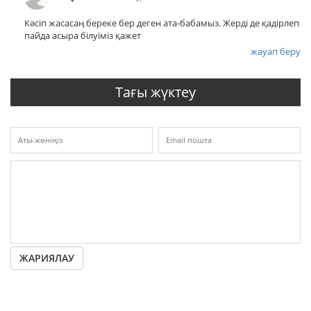
Кәсіп жасасаң береке бер деген ата-бабамыз. Жерді де қадірлеп
пайда асыра білуіміз қажет
жауап беру
Тағы жүктеу
ЖАРИЯЛАУ