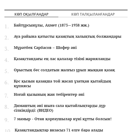
КӨП ОҚЫЛҒАНДАР
КӨП ТАЛҚЫЛАНҒАНДАР
Байтұрсынұлы, Ахмет (1873—1938 жж.)
Ауа райына қатысты қазақтың халықтық болжамдары
Мұратбек Сарбасов – Шофер әні
Қазақстандағы ең лас қалалар тізімі жарияланды
Орыстың бес солдатын жалғыз ұрып жыққан қазақ
Қос қызын қазақша той жасап ұзатқан қытайдың
құпиясы
Ноғай қызының жан тебірентер әні
Димаштың әні шыға сала қытайлықтарды дүр
сілкіндірді: (ВИДЕО)
7 мамыр - Отан қорғаушылар күні құтты болсын!
Қазақстандықтар визасыз 71 елге бара алады