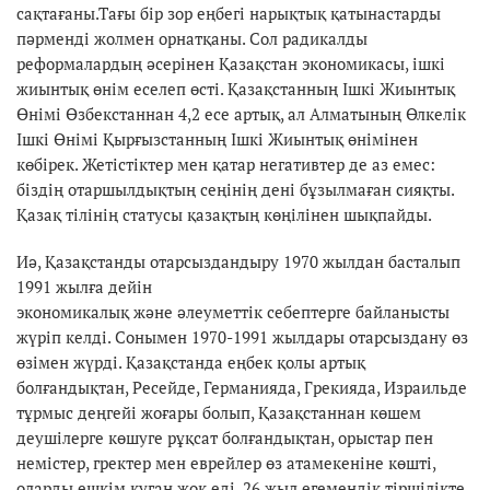
сақтағаны.Тағы бір зор еңбегі нарықтық қатынастарды
пәрменді жолмен орнатқаны. Сол радикалды
реформалардың әсерінен Қазақстан экономикасы, ішкі
жиынтық өнім еселеп өсті. Қазақстанның Ішкі Жиынтық
Өнімі Өзбекстаннан 4,2 есе артық, ал Алматының Өлкелік
Ішкі Өнімі Қырғызстанның Ішкі Жиынтық өнімінен
көбірек. Жетістіктер мен қатар негативтер де аз емес:
біздің отаршылдықтың сеңінің дені бұзылмаған сияқты.
Қазақ тілінің статусы қазақтың көңілінен шықпайды.
Иә, Қазақстанды отарсыздандыру 1970 жылдан басталып
1991 жылға дейін
экономикалық және әлеуметтік себептерге байланысты
жүріп келді. Сонымен 1970-1991 жылдары отарсыздану өз
өзімен жүрді. Қазақстанда еңбек қолы артық
болғандықтан, Ресейде, Германияда, Грекияда, Израильде
тұрмыс деңгейі жоғары болып, Қазақстаннан көшем
деушілерге көшуге рұқсат болғандықтан, орыстар пен
немістер, гректер мен еврейлер өз атамекеніне көшті,
оларды ешкім қуған жоқ еді. 26 жыл егемендік тіршілікте