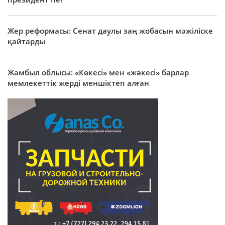
Жер реформасы: Сенат даулы заң жобасын мәжіліске
қайтарды
Жамбыл облысы: «Көкесі» мен «жәкесі» барлар
мемлекеттік жерді меншіктеп алған