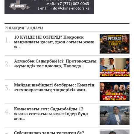
РЕДАКЦИЯ ТАҢДАУЫ
10 КҮНДЕ НЕ ӨЗГЕРДІ? Покровск
маңындағы қасап, дрон соғысы және
ж..
Алмасбек Садырбай ісі: Протоколдағы
«күмәнді» кол қоюлар, Павлода..
Майдан шебіндегі бетбұрыс: Киевтің
«технократиялық төңкерісі» жән..
Қонаевтағы сот: Садырбайды 12
жылға соттағысы келетіндер бұқа
мен..
Субсидиялар заңды төленген бе?