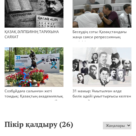
ҚАЗАҚ ӘЛІПБИІНІҢ ТАРИХЫНА
Бесеудің соты: Қазақстандағы
САЯХАТ
жаңа саяси репрессияның
көрінісі
Созбұйдаға салынған жеті
31 мамыр: Ұмытылған әлде
томдық: Қазақтың академиялық
билік әдейі ұмыттырғысы келген
тарихы қашан жарық көреді?
тарих па?
Пікір қалдыру (
26
)