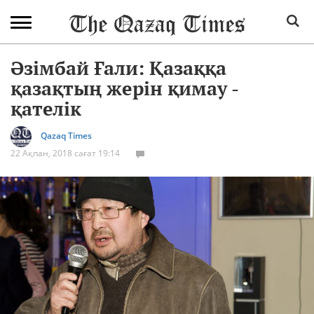
Әзімбай Ғали: Қазаққа
қазақтың жерін қимау -
қателік
Qazaq Times
22 Ақпан, 2018 сағат 19:14