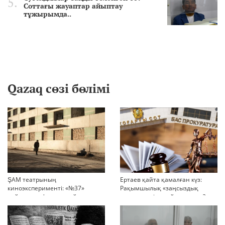
Соттағы жауаптар айыптау
тұжырымда..
Qazaq сөзі бөлімі
ŞAM театрының
Ертаев қайта қамалған күз:
киноэксперименті: «№37»
Рақымшылық «заңсыздық
қойылымы фильмге айналды
жәрмеңкесіне» айналды ма?