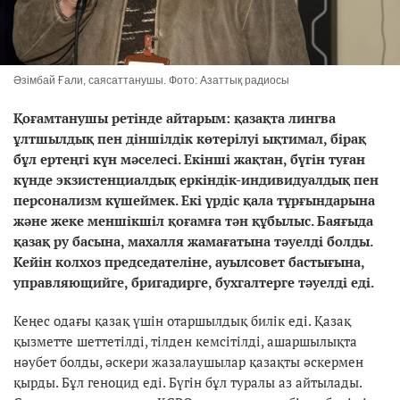
Әзімбай Ғали, саясаттанушы. Фото: Азаттық радиосы
Қоғамтанушы ретінде айтарым: қазақта лингва
ұлтшылдық пен діншілдік көтерілуі ықтимал, бірақ
бұл ертеңгі күн мәселесі. Екінші жақтан, бүгін туған
күнде экзистенциалдық еркіндік-индивидуалдық пен
персонализм күшеймек. Екі үрдіс қала тұрғындарына
және жеке меншікшіл қоғамға тән құбылыс. Баяғыда
қазақ ру басына, махалля жамағатына тәуелді болды.
Кейін колхоз
председателіне, ауылсовет бастығына,
управляющийге, бригадирге, бухгалтерге тәуелді еді.
Кеңес одағы қазақ үшін отаршылдық билік еді. Қазақ
қызметте шеттетілді, тілден кемсітілді, ашаршылықта
нәубет болды, әскери жазалаушылар қазақты әскермен
қырды. Бұл геноцид еді. Бүгін бұл туралы аз айтылады.