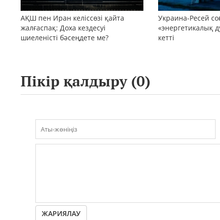
АҚШ пен Иран келіссөзі қайта
Украина-Ресей с
жалғаспақ: Доха кездесуі
«энергетикалық д
шиеленісті бәсеңдете ме?
кетті
Пікір қалдыру (
0
)
ЖАРИЯЛАУ