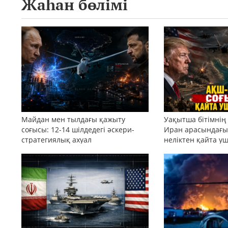
Жаһан бөлімі
Майдан мен тылдағы қажыту
Уақытша бітімнің
соғысы: 12-14 шілдедегі әскери-
Иран арасындағы 
стратегиялық ахуал
неліктен қайта у