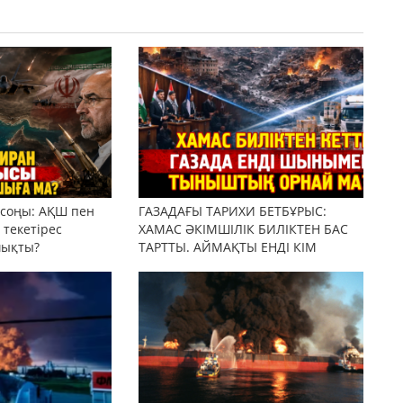
 соңы: АҚШ пен
ГАЗАДАҒЫ ТАРИХИ БЕТБҰРЫС:
текетірес
ХАМАС ӘКІМШІЛІК БИЛІКТЕН БАС
шықты?
ТАРТТЫ. АЙМАҚТЫ ЕНДІ КІМ
БАСҚАРАДЫ?