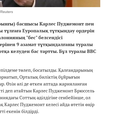
Reuters
ұрынғы) басшысы Карлес Пуджемонт пен
 тұлғаға Еуропалық тұтқындау ордерін
лонияның "бес" белсендісі
ерінен 9 азамат тұтқындалғаны туралы
отқа келуден бас тартты. Бұл туралы ВВС
пілдеме төлеп, босатылды. Қалғандарының
 орнатып, Орталық биліктің бұйрығын
. Өзін әлі де өткен аптада жарияланған
ті деп атайтын Карлес Пуджемонт Брюссель
ниядағы Соттың әділдігіне сенбейінше, ол
 Карлес Пуджемонт келесі айда өтетін өңір
і екенін білдірді.