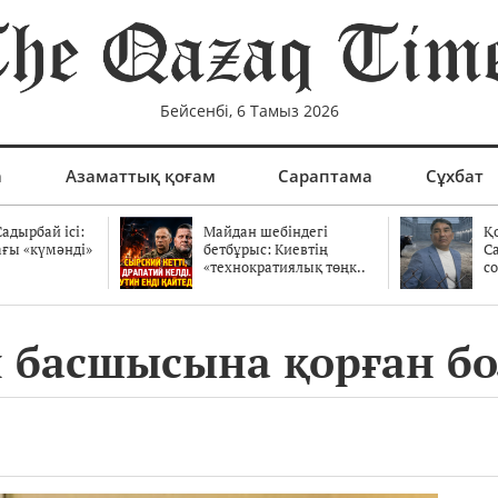
Бейсенбі, 6 Тамыз 2026
а
Азаматтық қоғам
Сараптама
Сұхбат
адырбай ісі:
Майдан шебіндегі
Қ
ағы «күмәнді»
бетбұрыс: Киевтің
С
.
«технократиялық төңк..
со
 басшысына қорған бо