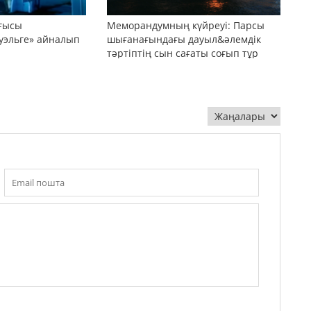
оғысы
Меморандумның күйреуі: Парсы
уэльге» айналып
шығанағындағы дауыл&әлемдік
тәртіптің сын сағаты соғып тұр