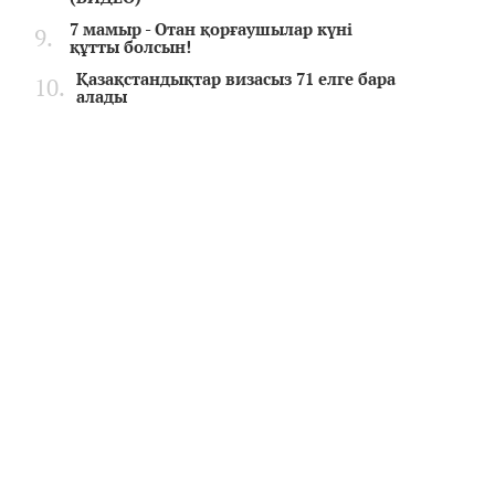
7 мамыр - Отан қорғаушылар күні
құтты болсын!
Қазақстандықтар визасыз 71 елге бара
алады