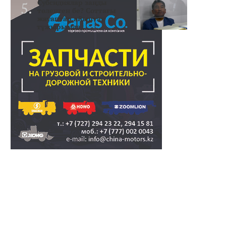
Субсидиялар заңды
төленген бе? Соттағы
жауаптар айыптау
тұжырымда..