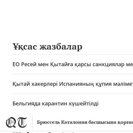
Ұқсас жазбалар
ЕО Ресей мен Қытайға қарсы санкциялар ме
Қытай хакерлері Испанияның құпия мәліме
Бельгияда карантин күшейтілді
Брюссель Каталония басшысына қорған