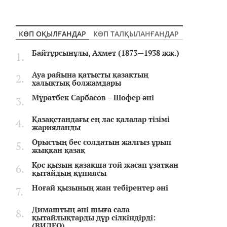
КӨП ОҚЫЛҒАНДАР
КӨП ТАЛҚЫЛАНҒАНДАР
Байтұрсынұлы, Ахмет (1873—1938 жж.)
Ауа райына қатысты қазақтың
халықтық болжамдары
Мұратбек Сарбасов – Шофер әні
Қазақстандағы ең лас қалалар тізімі
жарияланды
Орыстың бес солдатын жалғыз ұрып
жыққан қазақ
Қос қызын қазақша той жасап ұзатқан
қытайдың құпиясы
Ноғай қызының жан тебірентер әні
Димаштың әні шыға сала
қытайлықтарды дүр сілкіндірді:
(ВИДЕО)