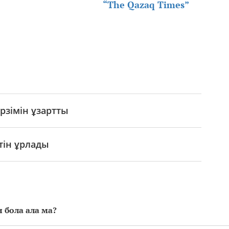
“The Qazaq Times”
рзімін ұзартты
тін ұрлады
 бола ала ма?