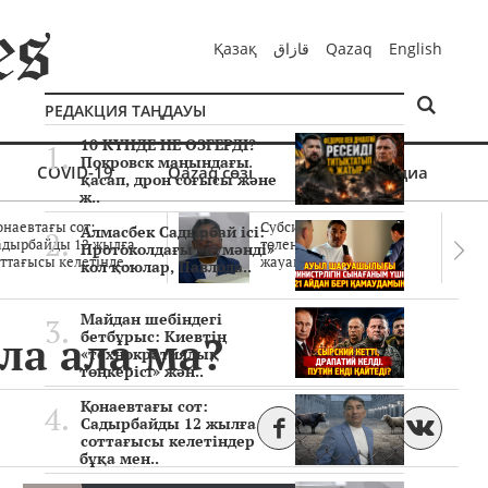
Қазақ
قازاق
Qazaq
English
РЕДАКЦИЯ ТАҢДАУЫ
10 КҮНДЕ НЕ ӨЗГЕРДІ?
Покровск маңындағы
COVID-19
Qazaq сөзі
Мультимедиа
қасап, дрон соғысы және
ж..
онаевтағы сот:
Субсидиялар заңды
Алмасбек Садырбай ісі:
адырбайды 12 жылға
төленген бе? Соттағы
Протоколдағы «күмәнді»
ттағысы келетінде..
жауаптар айыптау..
кол қоюлар, Павлода..
Майдан шебіндегі
ла ала ма?
бетбұрыс: Киевтің
«технократиялық
төңкерісі» жән..
Қонаевтағы сот:
Садырбайды 12 жылға
соттағысы келетіндер
бұқа мен..