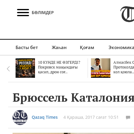
БӨЛІМДЕР
Басты бет
Жаһан
Қоғам
Экономик
10 КҮНДЕ НЕ ӨЗГЕРДІ?
Алмасбек С
Покровск маңындағы
Протоколд
қасап, дрон соғ..
кол қоюла.
Брюссель Каталония
Qazaq Times
4 Қараша, 2017 сағат 10:51