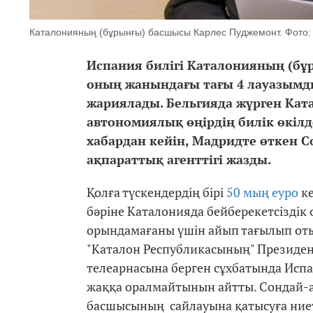
Каталонияның (бұрынғы) басшысы Карлес Пуджемонт. Фото: 
Испания билігі Каталонияның (б
оның жанындағы тағы 4 лауазымды
жариялады. Бельгияда жүрген Ката
автономиялық өңірдің билік өкілд
хабардан кейін, Мадридте өткен С
ақпараттық агенттігі жазды.
Қолға түскендердің бірі
50 мың еуро
ке
бәріне Каталонияда бейберекетсіздік
орындамағаны үшін айып тағылып отыр
"Каталон Республикасының" Президен
телеарнасына берген сұхбатында Испа
жаққа оралмайтынын айтты. Сондай-ақ
басшысының сайлауына қатысуға ниетт