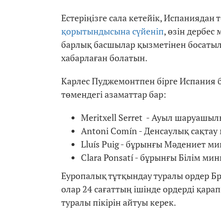
Естеріңізге сала кетейік, Испаниядан 
қорытындысына сүйеніп
, өзін дербе
барлық басшылар қызметінен босатылы
хабарлаған болатын.
Карлес Пуджемонтпен бірге Испания б
төмендегі азаматтар бар:
Meritxell Serret - Ауыл шаруашы
Antoni Comín - Денсаулық сақтау
Lluís Puig - бұрынғы Мәдениет ми
Clara Ponsatí - бұрынғы Білім мин
Еуропалық тұтқындау туралы ордер Брю
олар 24 сағаттың ішінде ордерді қара
туралы пікірін айтуы керек.