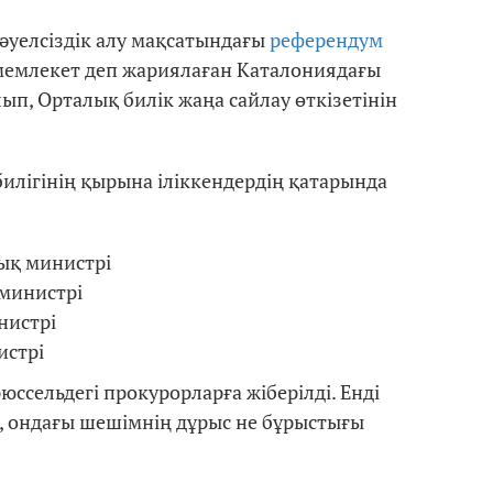
тәуелсіздік алу мақсатындағы
референдум
с мемлекет деп жариялаған Каталониядағы
п, Орталық билік жаңа сайлау өткізетінін
илігінің қырына іліккендердің қатарында
лық министрі
 министрі
нистрі
истрі
ссельдегі прокурорларға жіберілді. Енді
п, ондағы шешімнің дұрыс не бұрыстығы