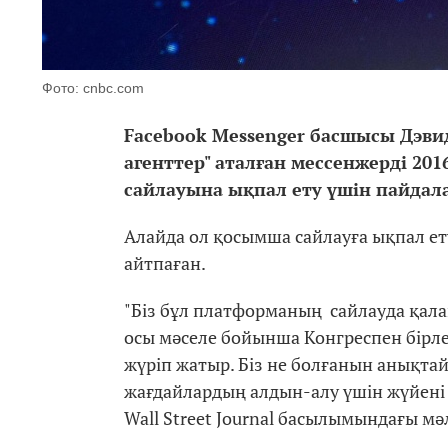
Фото: cnbc.com
Facebook Messenger басшысы Дэвид
агенттер" аталған мессенжерді 20
сайлауына ықпал ету үшін пайдал
Алайда ол қосымша сайлауға ықпал е
айтпаған.
"Біз бұл платформаның сайлауда қал
осы мәселе бойынша Конгреспен бірле
жүріп жатыр. Біз не болғанын анықта
жағдайлардың алдын-алу үшін жүйені 
Wall Street Journal басылымындағы мә