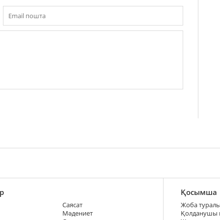
р
Қосымша
Саясат
Жоба турал
Мәдениет
Қолданушы