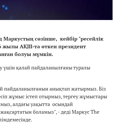
 Маркустың сөзінше, кейбір "ресейлік
16 жылы АҚШ-та өткен президент
анған болуы мүмкін.
ту үшін қалай пайдаланылғаны туралы
ай пайдаланылғанын анықтап жатырмыз. Біз
сіп жұмыс істеп отырмыз, тергеу жұмыстары
ймыз, алдағы уақытта осындай
жақсартатын боламыз", - деді Маркус The
лімдемесінде.