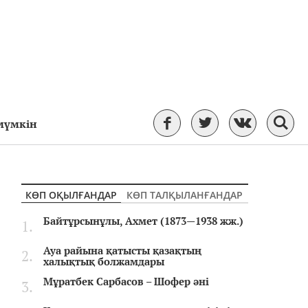
 мүмкін
КӨП ОҚЫЛҒАНДАР
КӨП ТАЛҚЫЛАНҒАНДАР
Байтұрсынұлы, Ахмет (1873—1938 жж.)
Ауа райына қатысты қазақтың
халықтық болжамдары
Мұратбек Сарбасов – Шофер әні