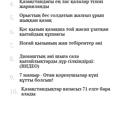
Қазақстандағы ең лас қалалар тізімі
жарияланды
Орыстың бес солдатын жалғыз ұрып
жыққан қазақ
Қос қызын қазақша той жасап ұзатқан
қытайдың құпиясы
Ноғай қызының жан тебірентер әні
Димаштың әні шыға сала
қытайлықтарды дүр сілкіндірді:
(ВИДЕО)
7 мамыр - Отан қорғаушылар күні
құтты болсын!
Қазақстандықтар визасыз 71 елге бара
алады