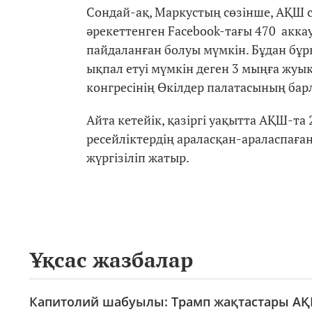
Сондай-ақ, Маркустың сөзінше, АҚШ 
әрекеттенген Facebook-тағы 470 акк
пайдаланған болуы мүмкін. Бұдан бұ
ықпал етуі мүмкін деген 3 мыңға жуы
конгресінің Өкілдер палатасының барл
Айта кетейік, қазіргі уақытта АҚШ-т
ресейліктердің араласқан-араласпаға
жүргізіліп жатыр.
Ұқсас жазбалар
Капитолий шабуылы: Трамп жақтастары АҚШ