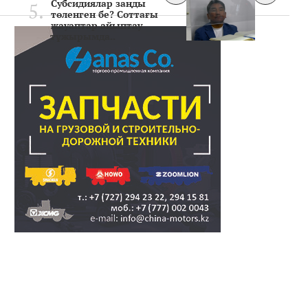
Субсидиялар заңды
төленген бе? Соттағы
жауаптар айыптау
тұжырымда..