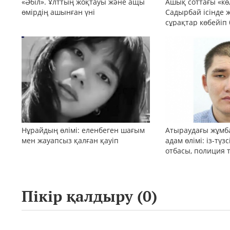
«Әбіл». Ұлттың жоқтауы және ащы
Ашық соттағы «кө
өмірдің ашынған үні
Садырбай ісінде 
сұрақтар көбейіп
Нұрайдың өлімі: еленбеген шағым
Атыраудағы жұмб
мен жауапсыз қалған қауіп
адам өлімі: із-түз
отбасы, полиция 
қоғам реакциясы
Пікір қалдыру (
0
)