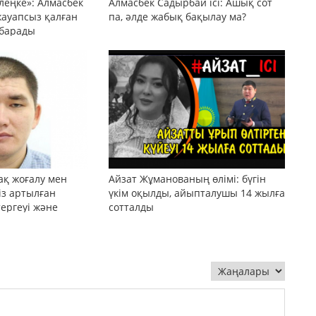
леңке»: Алмасбек
Алмасбек Садырбай ісі: Ашық сот
жауапсыз қалған
па, әлде жабық бақылау ма?
 барады
ақ жоғалу мен
Айзат Жұманованың өлімі: бүгін
сіз артылған
үкім оқылды, айыпталушы 14 жылға
тергеуі және
сотталды