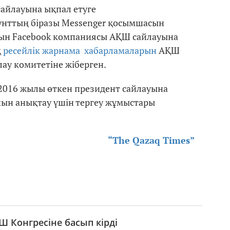
сайлауына ықпал етуге
аунттың біразы Messenger қосымшасын
рын Facebook компаниясы АҚШ сайлауына
қ
ресейлік жарнама хабарламаларын
АҚШ
ау комитетіне жіберген.
а 2016 жылы өткен президент сайлауына
нын анықтау үшін тергеу жұмыстары
“The Qazaq Times”
 Конгресіне басып кірді