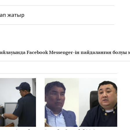
рап жатыр
айлауында Facebook Messenger-ін пайдаланған болуы