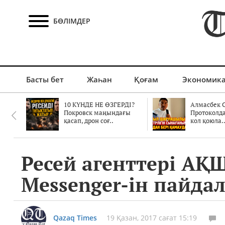
БӨЛІМДЕР
Басты бет
Жаһан
Қоғам
Экономик
10 КҮНДЕ НЕ ӨЗГЕРДІ?
Алмасбек С
Покровск маңындағы
Протоколд
қасап, дрон соғ..
кол қоюла.
Ресей агенттері АҚ
Messenger-ін пайда
Qazaq Times
19 Қазан, 2017 сағат 15:19