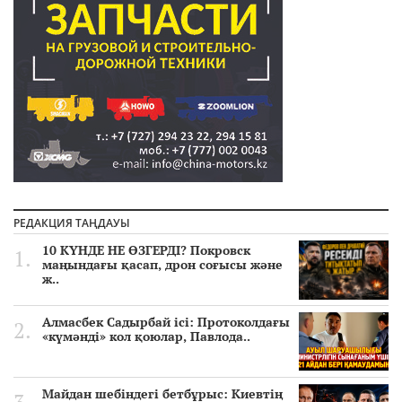
РЕДАКЦИЯ ТАҢДАУЫ
10 КҮНДЕ НЕ ӨЗГЕРДІ? Покровск
маңындағы қасап, дрон соғысы және
ж..
Алмасбек Садырбай ісі: Протоколдағы
«күмәнді» кол қоюлар, Павлода..
Майдан шебіндегі бетбұрыс: Киевтің