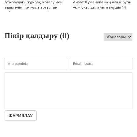
Атыраудағы жұмбақ жоғалу мен
Айзат Жұманованың өлімі: бүгін
адам өлімі: із-түзсіз артылған
үкім оқылды, айыпталушы 14
отбасы, полиция тергеуі және
жылға сотталды
қоғам реакциясы
Пікір қалдыру (
0
)
ЖАРИЯЛАУ