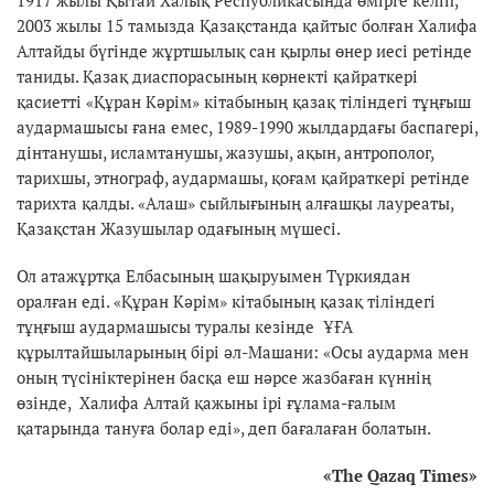
2003 жылы 15 тамызда Қазақстанда қайтыс болған Халифа
Алтайды бүгінде жұртшылық сан қырлы өнер иесі ретінде
таниды. Қазақ диаспорасының көрнекті қайраткері
қасиетті «Құран Кәрім» кітабының қазақ тіліндегі тұңғыш
аудармашысы ғана емес, 1989-1990 жылдардағы баспагері,
дінтанушы, исламтанушы, жазушы, ақын, антрополог,
тарихшы, этнограф, аудармашы, қоғам қайраткері ретінде
тарихта қалды. «Алаш» сыйлығының алғашқы лауреаты,
Қазақстан Жазушылар одағының мүшесі.
Ол атажұртқа Елбасының шақыруымен Түркиядан
оралған еді. «Құран Кәрім» кітабының қазақ тіліндегі
тұңғыш аудармашысы туралы кезінде ҰҒА
құрылтайшыларының бірі әл-Машани: «Осы аударма мен
оның түсініктерінен басқа еш нәрсе жазбаған күннің
өзінде, Халифа Алтай қажыны ірі ғұлама-ғалым
қатарында тануға болар еді», деп бағалаған болатын.
«
The Qazaq Times
»