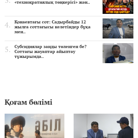
«технократиялық төңкерісі» жән..
Қонаевтағы сот: Садырбайды 12
жылға соттағысы келетіндер бұқа
мен..
Субсидиялар заңды төленген бе?
Соттағы жауаптар айыптау
тұжырымда..
Қоғам бөлімі