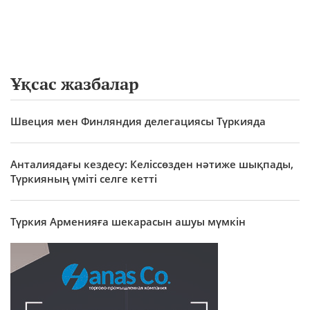
Ұқсас жазбалар
Швеция мен Финляндия делегациясы Түркияда
Анталиядағы кездесу: Келіссөзден нәтиже шықпады,
Түркияның үміті селге кетті
Түркия Арменияға шекарасын ашуы мүмкін