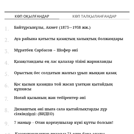
КӨП ОҚЫЛҒАНДАР
КӨП ТАЛҚЫЛАНҒАНДАР
Байтұрсынұлы, Ахмет (1873—1938 жж.)
Ауа райына қатысты қазақтың халықтық болжамдары
Мұратбек Сарбасов – Шофер әні
Қазақстандағы ең лас қалалар тізімі жарияланды
Орыстың бес солдатын жалғыз ұрып жыққан қазақ
Қос қызын қазақша той жасап ұзатқан қытайдың
құпиясы
Ноғай қызының жан тебірентер әні
Димаштың әні шыға сала қытайлықтарды дүр
сілкіндірді: (ВИДЕО)
7 мамыр - Отан қорғаушылар күні құтты болсын!
Қазақстандықтар визасыз 71 елге бара алады