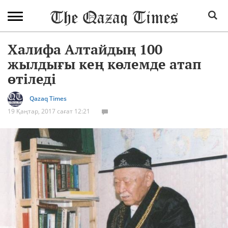
Халифа Алтайдың 100
жылдығы кең көлемде атап
өтіледі
Qazaq Times
19 Қаңтар, 2017 сағат 12:21