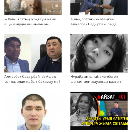
«Әбіл». Ұлттың жоқтауы және
Ашық соттағы «көлеңке»:
ащы өмірдің ашынған үні
Алмасбек Садырбай ісінде
жауапсыз қалған сұрақтар
көбейіп барады
Алмасбек Садырбай ісі: Ашық
Нұрайдың өлімі: еленбеген
сот па, әлде жабық бақылау ма?
шағым мен жауапсыз қалған
қауіп