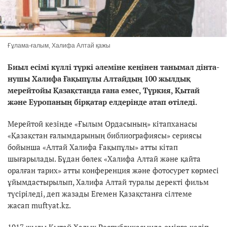
Ғұлама-ғалым, Халифа Алтай қажы
Биыл есімі күллі түркі әлеміне кеңінен танымал дінта­
нушы Халифа Ғақыпұлы Алтайдың 100 жылдық
мерейтойы Қазақстанда ғана емес, Түркия, Қытай
және Еуропаның бірқатар елдерінде атап өтіледі.
Мерейтой кезінде «Ғылым Ордасының» кітапханасы
«Қазақстан ғалымдарының библиографиясы» сериясы
бойынша «Алтай Халифа Ғақыпұлы» атты кітап
шығарылады. Бұдан бөлек «Халифа Алтай және қайта
оралған тарих» атты конференция және фотосурет көрмесі
ұйымдастырылып, Халифа Алтай туралы деректі фильм
түсіріледі, деп жазады Егемен Қазақстанға сілтеме
жасап muftyat.kz.
1917 жылы Қытай Халық Республикасында өмірге келіп,