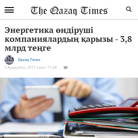
Энергетика өндіруші
компаниялардың қарызы - 3,8
млрд теңге
Qazaq Times
5 Қыркүйек, 2017 сағат 17:28