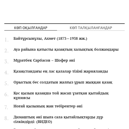
КӨП ОҚЫЛҒАНДАР
КӨП ТАЛҚЫЛАНҒАНДАР
Байтұрсынұлы, Ахмет (1873—1938 жж.)
Ауа райына қатысты қазақтың халықтық болжамдары
Мұратбек Сарбасов – Шофер әні
Қазақстандағы ең лас қалалар тізімі жарияланды
Орыстың бес солдатын жалғыз ұрып жыққан қазақ
Қос қызын қазақша той жасап ұзатқан қытайдың
құпиясы
Ноғай қызының жан тебірентер әні
Димаштың әні шыға сала қытайлықтарды дүр
сілкіндірді: (ВИДЕО)