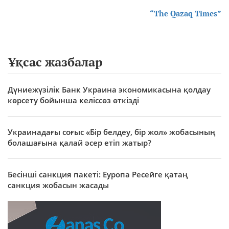
“The Qazaq Times”
Ұқсас жазбалар
Дүниежүзілік Банк Украина экономикасына қолдау
көрсету бойынша келіссөз өткізді
Украинадағы соғыс «Бір белдеу, бір жол» жобасының
болашағына қалай әсер етіп жатыр?
Бесінші санкция пакеті: Еуропа Ресейге қатаң
санкция жобасын жасады