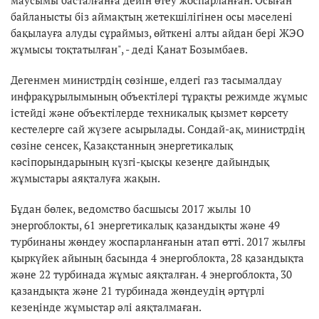
байланысты біз аймақтың жетекшілігінен осы мәселені
бақылауға алуды сұраймыз, өйткені алты айдан бері ЖЭО
жұмысы тоқтатылған", - деді Қанат Бозымбаев.
Дегенмен министрдің сөзінше, елдегі газ тасымалдау
инфрақұрылымының объектілері тұрақты режимде жұмыс
істейді және объектілерде техникалық қызмет көрсету
кестелерге сай жүзеге асырылады. Сондай-ақ, министрдің
сөзіне сенсек, Қазақстанның энергетикалық
кәсіпорындарының күзгі-қысқы кезеңге дайындық
жұмыстары аяқталуға жақын.
Бұдан бөлек, ведомство басшысы 2017 жылы 10
энергоблокты, 61 энергетикалық қазандықты және 49
турбинаны жөндеу жоспарланғанын атап өтті. 2017 жылғы
қыркүйек айының басында 4 энергоблокта, 28 қазандықта
және 22 турбинада жұмыс аяқталған. 4 энергоблокта, 30
қазандықта және 21 турбинада жөндеудің әртүрлі
кезеңінде жұмыстар әлі аяқталмаған.