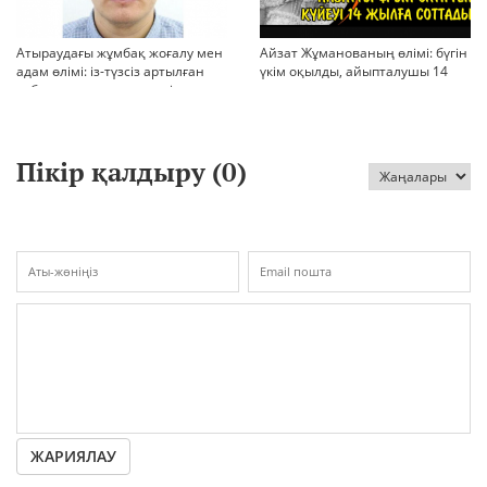
Атыраудағы жұмбақ жоғалу мен
Айзат Жұманованың өлімі: бүгін
адам өлімі: із-түзсіз артылған
үкім оқылды, айыпталушы 14
отбасы, полиция тергеуі және
жылға сотталды
қоғам реакциясы
Пікір қалдыру (
0
)
ЖАРИЯЛАУ