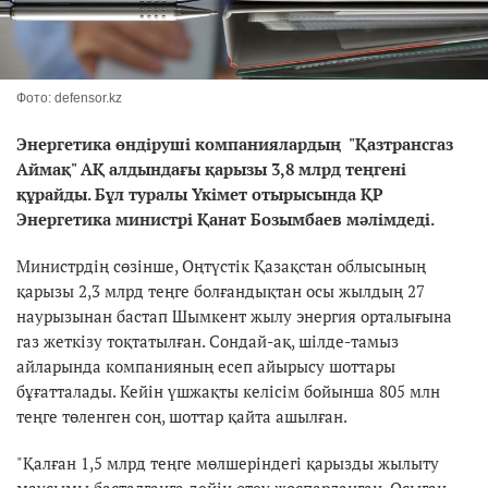
Фото: defensor.kz
Энергетика өндіруші компаниялардың "Қазтрансгаз
Аймақ" АҚ алдындағы қарызы 3,8 млрд теңгені
құрайды. Бұл туралы Үкімет отырысында ҚР
Энергетика министрі Қанат Бозымбаев мәлімдеді.
Министрдің сөзінше, Оңтүстік Қазақстан облысының
қарызы 2,3 млрд теңге болғандықтан осы жылдың 27
наурызынан бастап Шымкент жылу энергия орталығына
газ жеткізу тоқтатылған. Сондай-ақ, шілде-тамыз
айларында компанияның есеп айырысу шоттары
бұғатталады. Кейін үшжақты келісім бойынша 805 млн
теңге төленген соң, шоттар қайта ашылған.
"Қалған 1,5 млрд теңге мөлшеріндегі қарызды жылыту
маусымы басталғанға дейін өтеу жоспарланған. Осыған