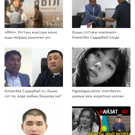
«Әбіл». Ұлттың жоқтауы және
Ашық соттағы «көлеңке»:
ащы өмірдің ашынған үні
Алмасбек Садырбай ісінде
жауапсыз қалған сұрақтар
көбейіп барады
Алмасбек Садырбай ісі: Ашық
Нұрайдың өлімі: еленбеген
сот па, әлде жабық бақылау ма?
шағым мен жауапсыз қалған
қауіп