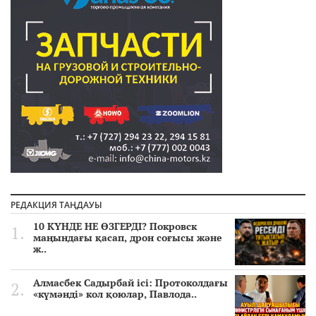
РЕДАКЦИЯ ТАҢДАУЫ
10 КҮНДЕ НЕ ӨЗГЕРДІ? Покровск
маңындағы қасап, дрон соғысы және
ж..
Алмасбек Садырбай ісі: Протоколдағы
«күмәнді» кол қоюлар, Павлода..