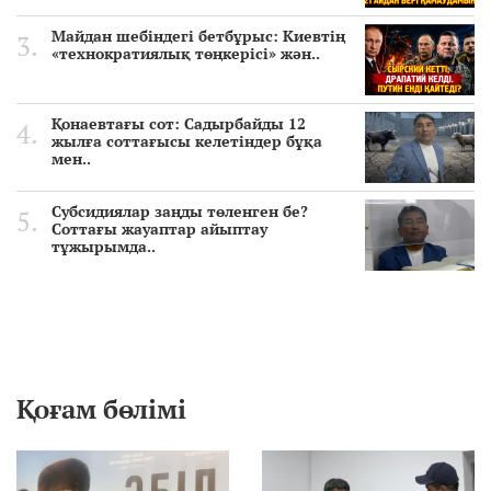
Майдан шебіндегі бетбұрыс: Киевтің
«технократиялық төңкерісі» жән..
Қонаевтағы сот: Садырбайды 12
жылға соттағысы келетіндер бұқа
мен..
Субсидиялар заңды төленген бе?
Соттағы жауаптар айыптау
тұжырымда..
Қоғам бөлімі