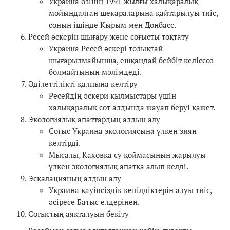
Украина өзінің 1991 жылғы халықаралық
мойындалған шекараларына қайтарылуы тиіс,
соның ішінде Қырым мен Донбасс.
Ресей әскерін шығару және соғысты тоқтату
Украина Ресей әскері толықтай
шығарылмайынша, ешқандай бейбіт келіссөз
болмайтынын мәлімдеді.
Әділеттілікті қалпына келтіру
Ресейдің әскери қылмыстары үшін
халықаралық сот алдында жауап беруі қажет.
Экологиялық апаттардың алдын алу
Соғыс Украина экологиясына үлкен зиян
келтірді.
Мысалы, Каховка су қоймасының жарылуы
үлкен экологиялық апатқа алып келді.
Эскалацияның алдын алу
Украина қауіпсіздік кепілдіктерін алуы тиіс,
әсіресе Батыс елдерінен.
Соғыстың аяқталуын бекіту