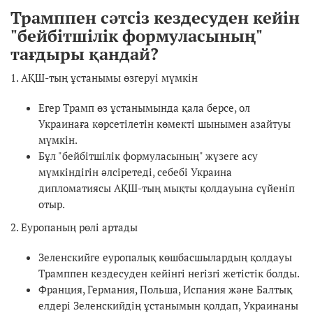
Трамппен сәтсіз кездесуден кейін
"бейбітшілік формуласының"
тағдыры қандай?
1. АҚШ-тың ұстанымы өзгеруі мүмкін
Егер Трамп өз ұстанымында қала берсе, ол
Украинаға көрсетілетін көмекті шынымен азайтуы
мүмкін.
Бұл "бейбітшілік формуласының" жүзеге асу
мүмкіндігін әлсіретеді, себебі Украина
дипломатиясы АҚШ-тың мықты қолдауына сүйеніп
отыр.
2. Еуропаның рөлі артады
Зеленскийге еуропалық көшбасшылардың қолдауы
Трамппен кездесуден кейінгі негізгі жетістік болды.
Франция, Германия, Польша, Испания және Балтық
елдері Зеленскийдің ұстанымын қолдап, Украинаны