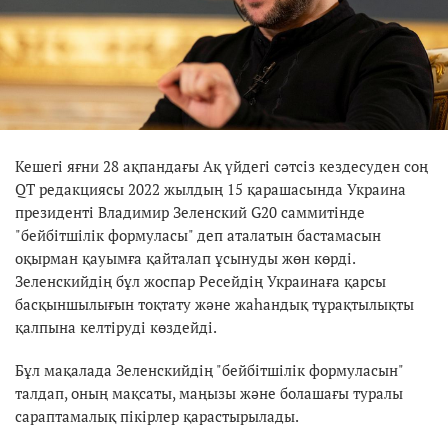
Кешегі яғни 28 ақпандағы Ақ үйдегі сәтсіз кездесуден соң
QT редакциясы 2022 жылдың 15 қарашасында Украина
президенті Владимир Зеленский G20 саммитінде
"бейбітшілік формуласы" деп аталатын бастамасын
оқырман қауымға қайталап ұсынуды жөн көрді.
Зеленскийдің бұл жоспар Ресейдің Украинаға қарсы
басқыншылығын тоқтату және жаһандық тұрақтылықты
қалпына келтіруді көздейді.
Бұл мақалада Зеленскийдің "бейбітшілік формуласын"
талдап, оның мақсаты, маңызы және болашағы туралы
сараптамалық пікірлер қарастырылады.