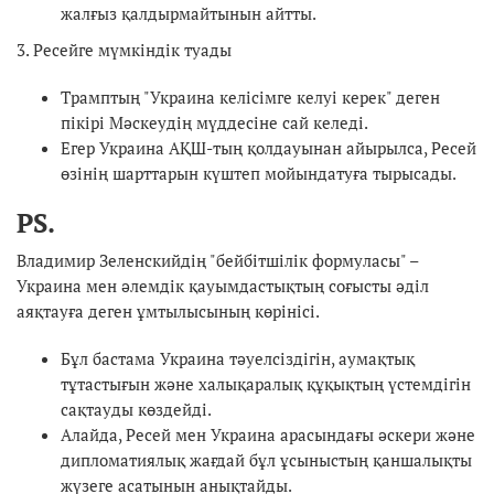
жалғыз қалдырмайтынын айтты.
3. Ресейге мүмкіндік туады
Трамптың "Украина келісімге келуі керек" деген
пікірі Мәскеудің мүддесіне сай келеді.
Егер Украина АҚШ-тың қолдауынан айырылса, Ресей
өзінің шарттарын күштеп мойындатуға тырысады.
PS.
Владимир Зеленскийдің "бейбітшілік формуласы" –
Украина мен әлемдік қауымдастықтың соғысты әділ
аяқтауға деген ұмтылысының көрінісі.
Бұл бастама Украина тәуелсіздігін, аумақтық
тұтастығын және халықаралық құқықтың үстемдігін
сақтауды көздейді.
Алайда, Ресей мен Украина арасындағы әскери және
дипломатиялық жағдай бұл ұсыныстың қаншалықты
жүзеге асатынын анықтайды.