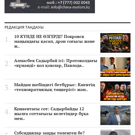
РЕДАКЦИЯ ТАҢДАУЫ
10 КҮНДЕ НЕ ӨЗГЕРДІ? Покровск
маңындағы қасап, дрон соғысы және
ж..
Алмасбек Садырбай ісі: Протоколдағы
«күмәнді» кол қоюлар, Павлода..
Майдан шебіндегі бетбұрыс: Киевтің
«технократиялық төңкерісі» жән..
Қонаевтағы сот: Садырбайды 12
жылға соттағысы келетіндер бұқа
мен..
Субсидиялар заңды төленген бе?