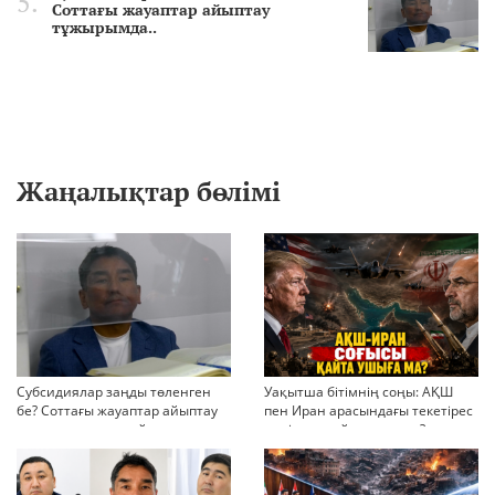
Соттағы жауаптар айыптау
тұжырымда..
Жаңалықтар бөлімі
Субсидиялар заңды төленген
Уақытша бітімнің соңы: АҚШ
бе? Соттағы жауаптар айыптау
пен Иран арасындағы текетірес
тұжырымдарын қайта қарауға
неліктен қайта ушықты?
негіз бола ала ма?