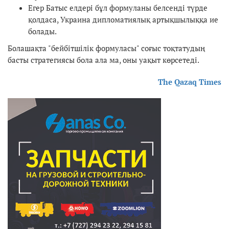
Егер Батыс елдері бұл формуланы белсенді түрде
қолдаса, Украина дипломатиялық артықшылыққа ие
болады.
Болашақта "бейбітшілік формуласы" соғыс тоқтатудың
басты стратегиясы бола ала ма, оны уақыт көрсетеді.
The Qazaq Times