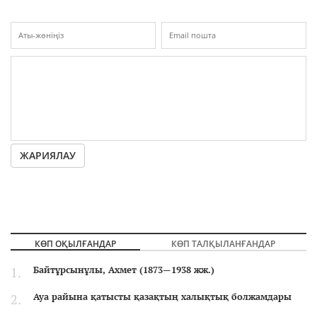
ЖАРИЯЛАУ
КӨП ОҚЫЛҒАНДАР
КӨП ТАЛҚЫЛАНҒАНДАР
Байтұрсынұлы, Ахмет (1873—1938 жж.)
Ауа райына қатысты қазақтың халықтық болжамдары