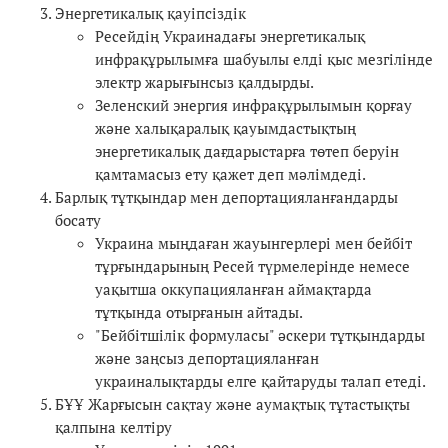
Энергетикалық қауіпсіздік
Ресейдің Украинадағы энергетикалық
инфрақұрылымға шабуылы елді қыс мезгілінде
электр жарығынсыз қалдырды.
Зеленский энергия инфрақұрылымын қорғау
және халықаралық қауымдастықтың
энергетикалық дағдарыстарға төтеп беруін
қамтамасыз ету қажет деп мәлімдеді.
Барлық тұтқындар мен депортацияланғандарды
босату
Украина мыңдаған жауынгерлері мен бейбіт
тұрғындарының Ресей түрмелерінде немесе
уақытша оккупацияланған аймақтарда
тұтқында отырғанын айтады.
"Бейбітшілік формуласы" әскери тұтқындарды
және заңсыз депортацияланған
украиналықтарды елге қайтаруды талап етеді.
БҰҰ Жарғысын сақтау және аумақтық тұтастықты
қалпына келтіру