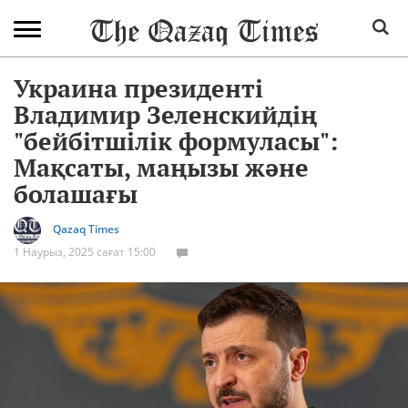
Украина президенті
Владимир Зеленскийдің
"бейбітшілік формуласы":
Мақсаты, маңызы және
болашағы
Qazaq Times
1 Наурыз, 2025 сағат 15:00