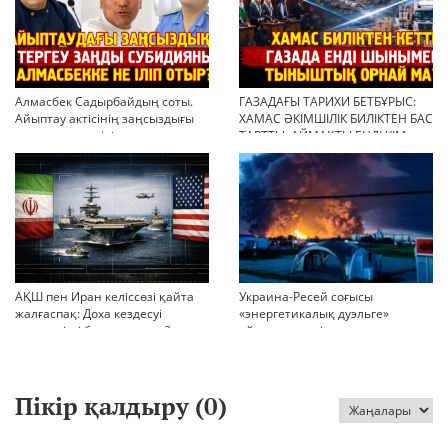
Алмасбек Садырбайдың соты.
ГАЗАДАҒЫ ТАРИХИ БЕТБҰРЫС:
Айыптау актісінің заңсыздығы
ХАМАС ӘКІМШІЛІК БИЛІКТЕН БАС
мен қолдан өсірілген
ТАРТТЫ. АЙМАҚТЫ ЕНДІ КІМ
миллиондар
БАСҚАРАДЫ?
АҚШ пен Иран келіссөзі қайта
Украина-Ресей соғысы
жалғаспақ: Доха кездесуі
«энергетикалық дуэльге»
шиеленісті бәсеңдете ме?
айналып кетті
Пікір қалдыру (
0
)