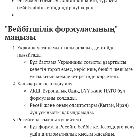
Ресеймен соғыс аяқталғаннан кейін, тұрақты
бейбітшілік кепілдендірілуі керек.
"Бейбітшілік формуласының"
маңызы
Украина ұстанымын халықаралық деңгейде
нығайтады
Бұл бастама Украинаны соғысты ұзартқысы
келетін тарап емес, керісінше, бейбіт шешімге
ұмтылатын мемлекет ретінде көрсетеді.
Халықаралық қолдау алу
АҚШ, Еуропалық Одақ, БҰҰ және НАТО бұл
формуланы қолдады.
Ресей және оның одақтастары (Қытай, Иран)
бұл ұсынысты қабылдамады.
Ресейге қысымды күшейтеді
Бұл формула Ресейге бейбіт келіссөздерге келу
үшін дипломатиялық қысым жасайды.