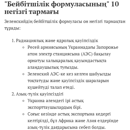
"Бейбітшілік формуласының" 10
негізгі тармағы
Зеленскийдің бейбітшілік формуласы он негізгі тармақтан
тұрады:
Радиациялық және ядролық қауіпсіздік
Ресей армиясының Украинадағы Запорожье
атом электр станциясына (АЭС) бақылау
орнатуы халықаралық қауымдастықта
алаңдаушылық туғызды.
Зеленский АЭС-ке кез келген шабуылды
тоқтатуды және қауіпсіздік шараларын
күшейтуді талап етеді.
Азық-түлік қауіпсіздігі
Украина әлемдегі ірі астық
экспорттаушылардың бірі.
Соғыс кезінде астық экспортына кедергі
келтірілді, бұл Африка және Азия елдерінде
азық-түлік дағдарысына себеп болды.