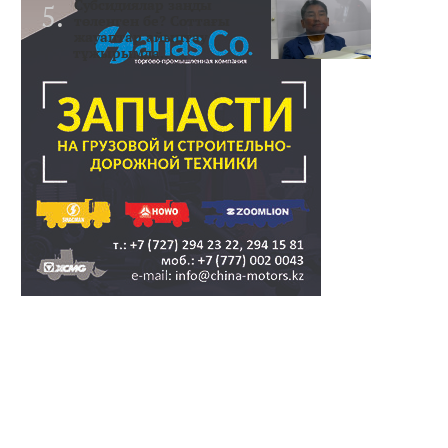
Субсидиялар заңды
төленген бе? Соттағы
жауаптар айыптау
тұжырымда..