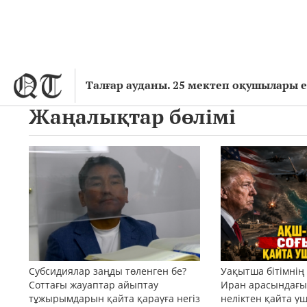
Талғар ауданы. 25 мектеп оқушылары 
Жаңалықтар бөлімі
Субсидиялар заңды төленген бе?
Уақытша бітімнің
Соттағы жауаптар айыптау
Иран арасындағы 
тұжырымдарын қайта қарауға негіз
неліктен қайта у