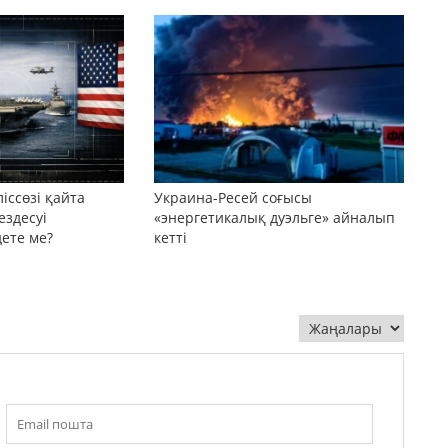
іссөзі қайта
Украина-Ресей соғысы
ездесуі
«энергетикалық дуэльге» айналып
дете ме?
кетті