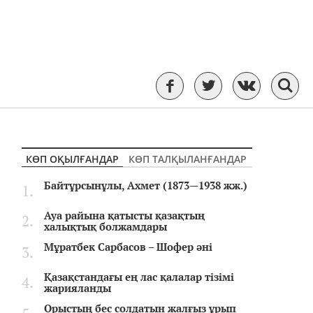
КӨП ОҚЫЛҒАНДАР
КӨП ТАЛҚЫЛАНҒАНДАР
Байтұрсынұлы, Ахмет (1873—1938 жж.)
Ауа райына қатысты қазақтың
халықтық болжамдары
Мұратбек Сарбасов – Шофер әні
Қазақстандағы ең лас қалалар тізімі
жарияланды
Орыстың бес солдатын жалғыз ұрып