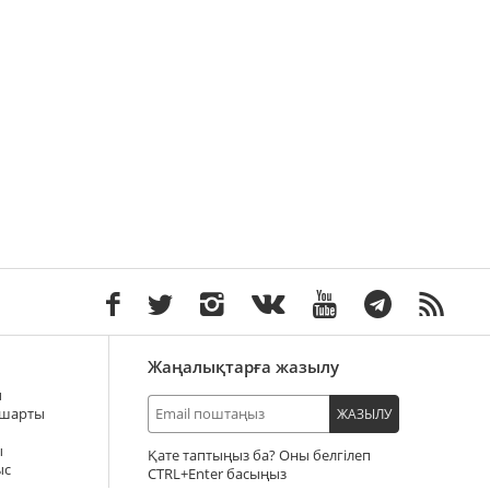
Жаңалықтарға жазылу
ы
 шарты
ЖАЗЫЛУ
ы
Қате таптыңыз ба? Оны белгілеп
ыс
+Enter басыңыз