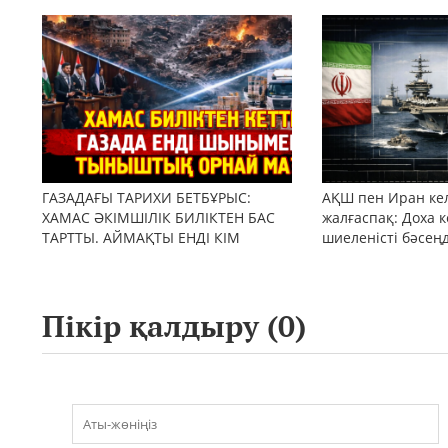
бола ала ма?
ГАЗАДАҒЫ ТАРИХИ БЕТБҰРЫС:
АҚШ пен Иран кел
ХАМАС ӘКІМШІЛІК БИЛІКТЕН БАС
жалғаспақ: Доха к
ТАРТТЫ. АЙМАҚТЫ ЕНДІ КІМ
шиеленісті бәсең
БАСҚАРАДЫ?
Пікір қалдыру (
0
)