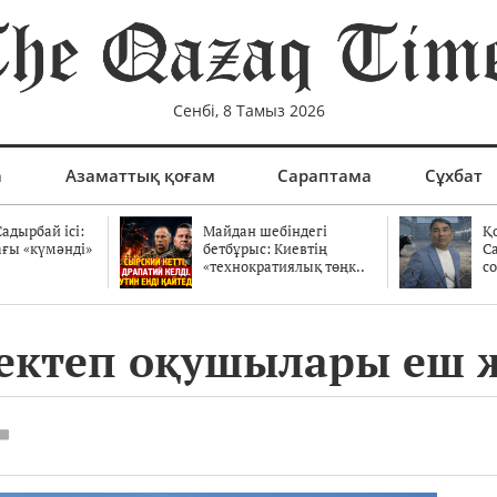
Сенбі, 8 Тамыз 2026
а
Азаматтық қоғам
Сараптама
Сұхбат
адырбай ісі:
Майдан шебіндегі
Қ
ағы «күмәнді»
бетбұрыс: Киевтің
С
.
«технократиялық төңк..
со
мектеп оқушылары еш ж