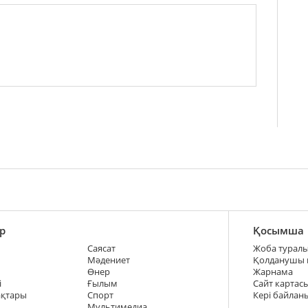
р
Қосымша
Саясат
Жоба турал
Мәдениет
Қолданушы
Өнер
Жарнама
і
Ғылым
Сайт картас
ақтары
Спорт
Кері байлан
Мультимедиа