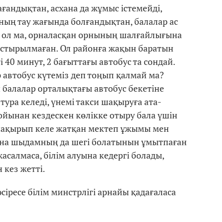
ғандықтан, асхана да жұмыс істемейді,
ның тау жағында болғандықтан, балалар ас
 Ол ол ма, орналасқан орнының шалғайлығына
астырылмаған. Ол районға жақын баратын
 40 минут, 2 бағыттағы автобус та сондай.
р автобус күтеміз деп тоңып қалмай ма?
балалар орталықтағы автобус бекетіне
ура келеді, үнемі такси шақыруға ата-
ойынан кездескен көлікке отыру бала үшін
 шақырып келе жатқан мектеп ұжымы мен
ына шыдамның да шегі болатынын ұмытпаған
асалмаса, білім алуына кедергі болады,
 кез жетті.
сіресе білім минстрлігі арнайы қадағаласа