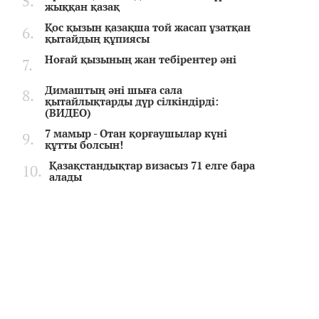
жыққан қазақ
Қос қызын қазақша той жасап ұзатқан
қытайдың құпиясы
Ноғай қызының жан тебірентер әні
Димаштың әні шыға сала
қытайлықтарды дүр сілкіндірді:
(ВИДЕО)
7 мамыр - Отан қорғаушылар күні
құтты болсын!
Қазақстандықтар визасыз 71 елге бара
алады