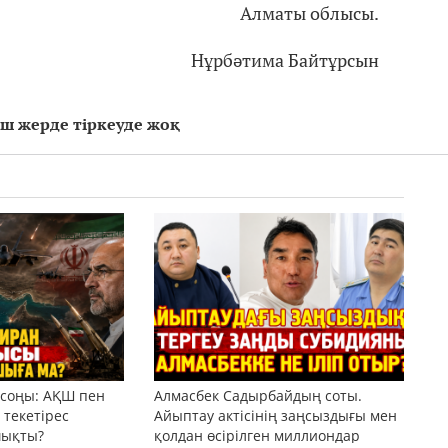
Алматы облысы.
Нұрбәтима Байтұрсын
еш жерде тіркеуде жоқ
 соңы: АҚШ пен
Алмасбек Садырбайдың соты.
текетірес
Айыптау актісінің заңсыздығы мен
шықты?
қолдан өсірілген миллиондар