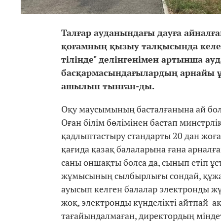
Талғар ауданындағы дауға айналға
қоғамның қызыу талқысында келеді.
тілінде" делінгенімен артынша ауд
басқармасындағылардың арнайы 
ашылып тынған-ды.
Оқу маусымының басталғанына ай бол
Оған білім бөлімінен бастап минстрлі
қадлыптастыру стандарты 20 дан жоғ
қағида қазақ балаларына ғана арналғ
саны оншақты болса да, сынып етіп ұ
жұмысының сылбырлығы сондай, құжат
ауысып келген балалар электронды жүйе
жоқ, электронды күнделікті айтпай-ақ
тағайындалмаған, директордың мінде