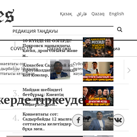
Қазақ
قازاق
Qazaq
English
РЕДАКЦИЯ ТАҢДАУЫ
10 КҮНДЕ НЕ ӨЗГЕРДІ?
Покровск маңындағы
COVID-19
Qazaq сөзі
Мультимедиа
қасап, дрон соғысы және
ж..
онаевтағы сот:
Субсидиялар заңды
Алмасбек Садырбай ісі:
адырбайды 12 жылға
төленген бе? Соттағы
Протоколдағы «күмәнді»
ттағысы келетінде..
жауаптар айыптау..
кол қоюлар, Павлода..
Майдан шебіндегі
ерде тіркеуде жоқ
бетбұрыс: Киевтің
«технократиялық
төңкерісі» жән..
Қонаевтағы сот:
Садырбайды 12 жылға
соттағысы келетіндер
бұқа мен..