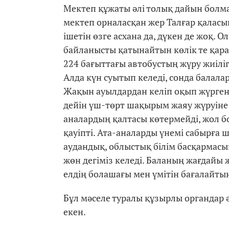
Мектеп құжаты әлі толық дайын болма
мектеп орналасқан жер Талғар қаласы
ішетін өзге асхана да, дүкен де жоқ.
байланысты қатынайтын көлік те қар
224 бағыттағы автобустың жүру жиілігі
Алда күн суытып келеді, сонда балала
Жақын ауылдардан келіп оқып жүрген 
дейін үш-төрт шақырым жаяу жүруіне т
аналардың қалтасы көтермейді, жол б
қауіпті. Ата-аналарды үнемі сабырға
аудандық, облыстық білім басқармас
жөн дегіміз келеді. Баланың жағдайы ж
елдің болашағы мен үмітін бағалайтын
Бұл мәселе туралы құзырлы органдар ә
екен.