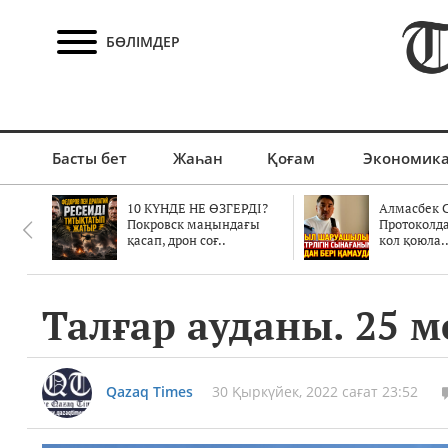
БӨЛІМДЕР
Басты бет
Жаһан
Қоғам
Экономик
10 КҮНДЕ НЕ ӨЗГЕРДІ?
Алмасбек С
Покровск маңындағы
Протоколд
қасап, дрон соғ..
кол қоюла.
Талғар ауданы. 25 
Qazaq Times
30 Қыркүйек, 2022 сағат 23:52