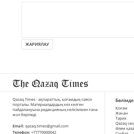
ЖАРИЯЛАУ
Qazaq Times - ақпараттық, қоғамдық-саяси
Бөлімде
порталы. Материалдардың кез келген
Қоғам
пайдалануына редакцияның келісімімен ғана
Жаһан
жол беріледі.
Тарих
Qazaq сөз
Email:
qazaq.times@gmail.com
Әлем қаз
Телефон:
+77770000042
Сұхбат