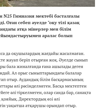
н N25 Гимназия мектебі басталғалы
 Оған себеп әуелде "оқу тілі қазақ
андағы атқа мінерлер мен білім
ұйымдастыруымен аралас болып
са да оқушылардың жағдайы жасалмаған.
кте жауап беріп отырған жоқ. Әуелде сынып
ары бала жиналғанда ғана ашылады деген
андай. Ал орыс сыныптарындағы балалар
стап отыр. Аудандық білім басқармасының
тары әлі рәсімделмеген. Басқа мектептен
ге әлі тіркелмеген, олар санда бар, санақта
 қояйық. Директордың өзі әлі
тін уақытша атқарушы орындап отыр.