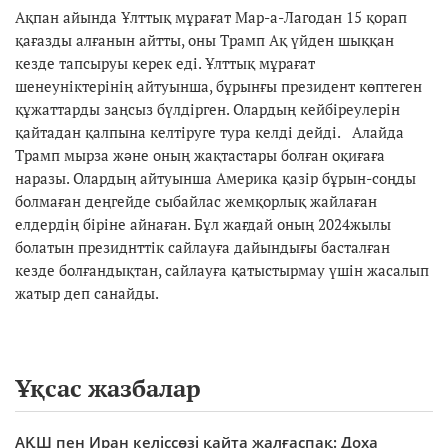
Ақпан айында Ұлттық мұрағат Мар-а-Лагодан 15 қорап
қағазды алғанын айтты, оны Трамп Ақ үйден шыққан
кезде тапсыруы керек еді. Ұлттық мұрағат
шенеуніктерінің айтуынша, бұрынғы президент көптеген
құжаттарды заңсыз бүлдірген. Олардың кейбіреулерін
қайтадан қалпына келтіруге тура келді дейді. Алайда
Трамп мырза және оның жақтастары болған оқиғаға
наразы. Олардың айтуынша Америка қазір бұрын-соңды
болмаған деңгейде сыбайлас жемқорлық жайлаған
елдердің біріне айнаған. Бұл жағдай оның 2024жылы
болатын президнттік сайлауға дайындығы басталған
кезде болғандықтан, сайлауға қатыстырмау үшін жасалып
жатыр деп санайды.
Ұқсас жазбалар
АҚШ пен Иран келіссөзі қайта жалғаспақ: Доха