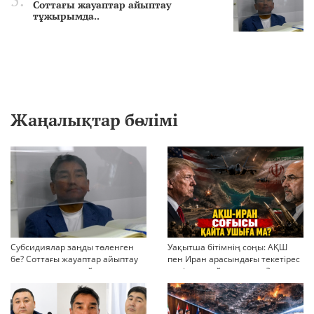
Соттағы жауаптар айыптау
тұжырымда..
Жаңалықтар бөлімі
Субсидиялар заңды төленген
Уақытша бітімнің соңы: АҚШ
бе? Соттағы жауаптар айыптау
пен Иран арасындағы текетірес
тұжырымдарын қайта қарауға
неліктен қайта ушықты?
негіз бола ала ма?