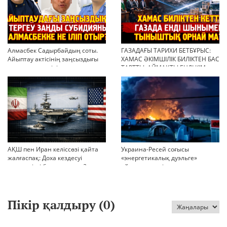
Алмасбек Садырбайдың соты.
ГАЗАДАҒЫ ТАРИХИ БЕТБҰРЫС:
Айыптау актісінің заңсыздығы
ХАМАС ӘКІМШІЛІК БИЛІКТЕН БАС
мен қолдан өсірілген
ТАРТТЫ. АЙМАҚТЫ ЕНДІ КІМ
миллиондар
БАСҚАРАДЫ?
АҚШ пен Иран келіссөзі қайта
Украина-Ресей соғысы
жалғаспақ: Доха кездесуі
«энергетикалық дуэльге»
шиеленісті бәсеңдете ме?
айналып кетті
Пікір қалдыру (
0
)