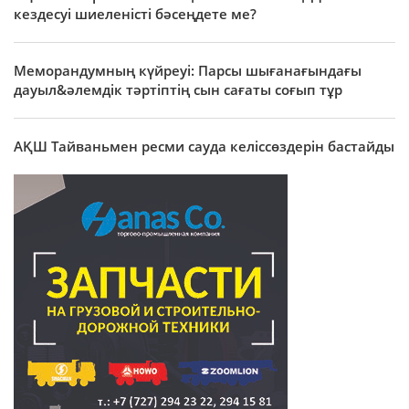
кездесуі шиеленісті бәсеңдете ме?
Меморандумның күйреуі: Парсы шығанағындағы
дауыл&әлемдік тәртіптің сын сағаты соғып тұр
АҚШ Тайваньмен ресми сауда келіссөздерін бастайды