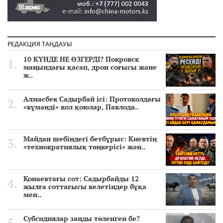
РЕДАКЦИЯ ТАҢДАУЫ
10 КҮНДЕ НЕ ӨЗГЕРДІ? Покровск
маңындағы қасап, дрон соғысы және
ж..
Алмасбек Садырбай ісі: Протоколдағы
«күмәнді» кол қоюлар, Павлода..
Майдан шебіндегі бетбұрыс: Киевтің
«технократиялық төңкерісі» жән..
Қонаевтағы сот: Садырбайды 12
жылға соттағысы келетіндер бұқа
мен..
Субсидиялар заңды төленген бе?