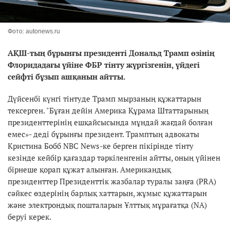
Фото: autonews.ru
АҚШ-тың бұрынғы президенті Дональд Трамп өзінің
Флоридадағы үйіне ФБР тінту жүргізгенін, үйдегі
сейфті бұзып ашқанын айтты.
Дүйсенбі күнгі тінтуде Трамп мырзаның құжаттарын
тексерген. "Бұған дейін Америка Құрама Штаттарының
президенттерінің ешқайсысында мұндай жағдай болған
емес»- деді бұрынғы президент. Трамптың адвокаты
Кристина Бобб NBC News-ке берген пікірінде тінту
кезінде кейбір қағаздар тәркіленгенін айтты, оның үйінен
бірнеше қорап құжат алынған. Американдық
президенттер Президенттік жазбалар туралы заңға (PRA)
сәйкес өздерінің барлық хаттарын, жұмыс құжаттарын
және электрондық пошталарын Ұлттық мұрағатқа (NA)
беруі керек.