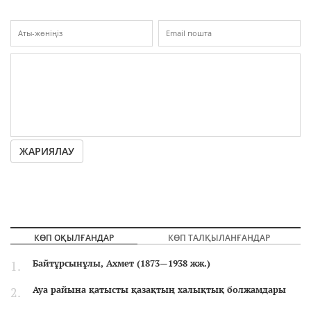
ЖАРИЯЛАУ
КӨП ОҚЫЛҒАНДАР
КӨП ТАЛҚЫЛАНҒАНДАР
Байтұрсынұлы, Ахмет (1873—1938 жж.)
Ауа райына қатысты қазақтың халықтық болжамдары