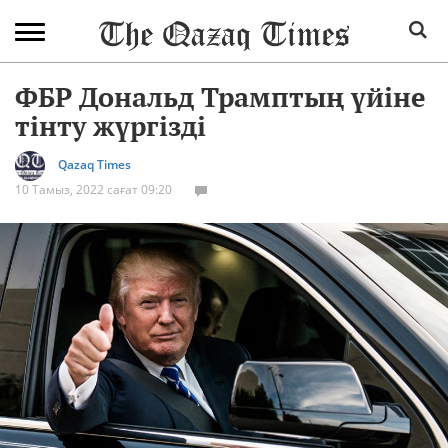
ФБР Дональд Трамптың үйіне
тінту жүргізді
Qazaq Times
10 Тамыз, 2022 сағат 09:20