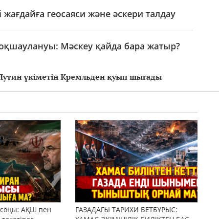
 жағдайға геосаяси және әскери талдау
 оқшаулануы: Мәскеу қайда бара жатыр?
Путин үкіметін Кремльден қуып шығады
 соңы: АҚШ пен
ГАЗАДАҒЫ ТАРИХИ БЕТБҰРЫС: