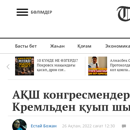
БӨЛІМДЕР
Басты бет
Жаһан
Қоғам
Экономик
10 КҮНДЕ НЕ ӨЗГЕРДІ?
Алмасбек С
Покровск маңындағы
Протоколд
қасап, дрон соғ..
кол қоюла.
АҚШ конгресмендері
Кремльден қуып ш
Естай Божан
26 Ақпан, 2022 сағат 12:30