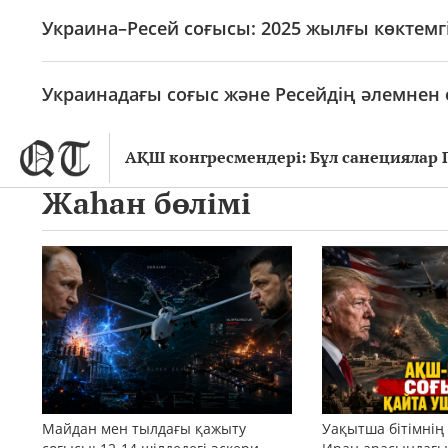
Украина–Ресей соғысы: 2025 жылғы көктемгі
Украинадағы соғыс және Ресейдің әлемнен
АҚШ конгресмендері: Бұл санециялар 
Жаһан бөлімі
Майдан мен тылдағы қажыту
Уақытша бітімнің