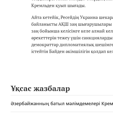
Кремльден қуып шығады.
Айта кетейік, Ресейдің Украина шека
байланысты АҚШ заң шығарушылары с
заң бойынша келісімге келе алмай ке
әрекеттерін тежеу ​​үшін санкцияларды
демократтар дипломатиялық шешімге
істейтін Байден әкімшілігін қолдап ке
Ұқсас жазбалар
Әзербайжанның батыл мәлімдемелері Кремль