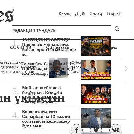
Қазақ
قازاق
Qazaq
English
РЕДАКЦИЯ ТАҢДАУЫ
10 КҮНДЕ НЕ ӨЗГЕРДІ?
Покровск маңындағы
COVID-19
Qazaq сөзі
Мультимедиа
қасап, дрон соғысы және
ж..
онаевтағы сот:
Субсидиялар заңды
Алмасбек Садырбай ісі:
адырбайды 12 жылға
төленген бе? Соттағы
Протоколдағы «күмәнді»
ттағысы келетінде..
жауаптар айыптау..
кол қоюлар, Павлода..
Майдан шебіндегі
н үкіметін
бетбұрыс: Киевтің
«технократиялық
төңкерісі» жән..
Қонаевтағы сот:
Садырбайды 12 жылға
соттағысы келетіндер
бұқа мен..