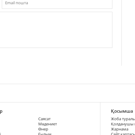
р
Қосымша
Саясат
Жоба турал
Мәдениет
Қолданушы
Өнер
Жарнама
і
Ғылым
Сайт картас