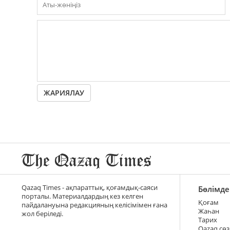
ЖАРИЯЛАУ
Qazaq Times - ақпараттық, қоғамдық-саяси
Бөлімде
порталы. Материалдардың кез келген
Қоғам
пайдалануына редакцияның келісімімен ғана
Жаһан
жол беріледі.
Тарих
Qazaq сөз