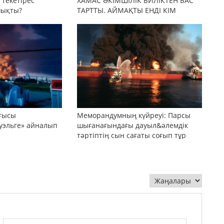
текетірес
ХАМАС ӘКІМШІЛІК БИЛІКТЕН БАС
шықты?
ТАРТТЫ. АЙМАҚТЫ ЕНДІ КІМ
БАСҚАРАДЫ?
оғысы
Меморандумның күйреуі: Парсы
уэльге» айналып
шығанағындағы дауыл&әлемдік
тәртіптің сын сағаты соғып тұр