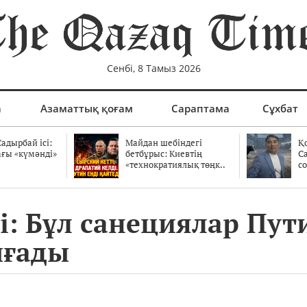
Сенбі, 8 Тамыз 2026
а
Азаматтық қоғам
Сараптама
Сұхбат
адырбай ісі:
Майдан шебіндегі
Қ
ағы «күмәнді»
бетбұрыс: Киевтің
С
.
«технократиялық төңк..
со
: Бұл санециялар Пути
ығады