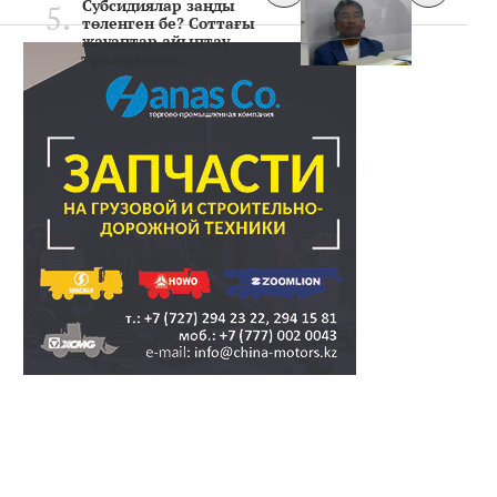
Субсидиялар заңды
төленген бе? Соттағы
жауаптар айыптау
тұжырымда..