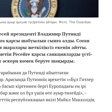
а ауыр қысым түсіретінін айтқан. Фото: The Guardian
Ресей президенті Владимир Путинді
аға қарсы шабуылын сынға алды. Соған
я шаралары жеткіліксіз екенін айтты.
метін Ресейге қарсы санкцияларды үсті-
ек әскери көмек беруге шақырды.
арабынан да Путинді айыптаған
. Арасында Путиннің әрекетін ««Бұл Гитлер
 басып кіргеннен бергі Еуропадағы ең ірі
р және ол бұл үшін өте ауыр төлейді», –
еттің республикашыл өкілі Майкл Макколдің