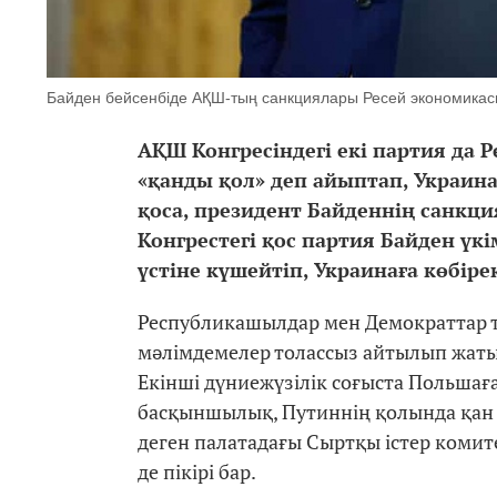
Байден бейсенбіде АҚШ-тың санкциялары Ресей экономикасын
АҚШ Конгресіндегі екі партия да 
«қанды қол» деп айыптап, Украин
қоса, президент Байденнің санкци
Конгрестегі қос партия Байден үкі
үстіне күшейтіп, Украинаға көбір
Республикашылдар мен Демократтар т
мәлімдемелер толассыз айтылып жатыр
Екінші дүниежүзілік соғыста Польшаға
басқыншылық, Путиннің қолында қан ба
деген палатадағы Сыртқы істер комит
де пікірі бар.