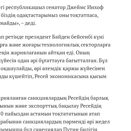
егі республикашыл сенатор Джеймс Инхоф
 біздің одақтастарымыз оны тоқтатпаса,
айды», – деді.
ап ретінде президент Байден бейсенбі күні
арға және жоғары технологиялық секторларға
еңін жариялағанын айтқан еді. Оның
йесін одан әрі бұғаттауға бағытталған. Бұл
оқшаулайды, әрі әлемдік қаржы жүйесінен
мды күшейтіп, Ресей экономикасына қысым
жарияланған санкциялардың Ресейдің барлық
ынын және экспорттық бақылау Ресейдің
0 пайыздан астамын тоқтататынын атап
арабынан санкциялардың пәрменді әрі жедел
йымынша бұл санециялар Путин билігін