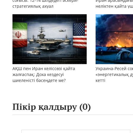
соғысы: 12-14 шілдедегі әскери-
Иран арасындағы 
стратегиялық ахуал
неліктен қайта у
АҚШ пен Иран келіссөзі қайта
Украина-Ресей с
жалғаспақ: Доха кездесуі
«энергетикалық д
шиеленісті бәсеңдете ме?
кетті
Пікір қалдыру (
0
)