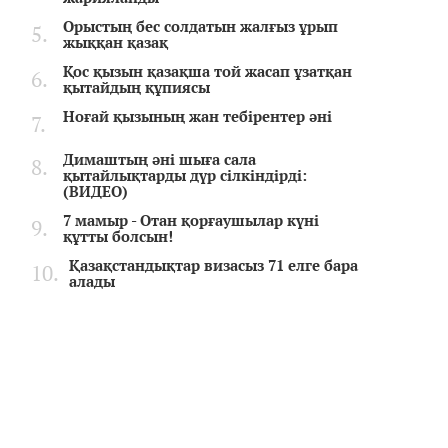
Орыстың бес солдатын жалғыз ұрып
жыққан қазақ
Қос қызын қазақша той жасап ұзатқан
қытайдың құпиясы
Ноғай қызының жан тебірентер әні
Димаштың әні шыға сала
қытайлықтарды дүр сілкіндірді:
(ВИДЕО)
7 мамыр - Отан қорғаушылар күні
құтты болсын!
Қазақстандықтар визасыз 71 елге бара
алады