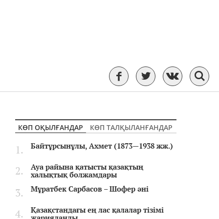
КӨП ОҚЫЛҒАНДАР
КӨП ТАЛҚЫЛАНҒАНДАР
Байтұрсынұлы, Ахмет (1873—1938 жж.)
Ауа райына қатысты қазақтың
халықтық болжамдары
Мұратбек Сарбасов – Шофер әні
Қазақстандағы ең лас қалалар тізімі
жарияланды