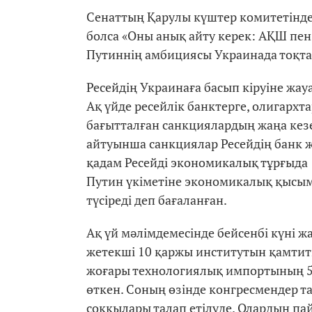
Сенаттың Қарулы күштер комитетінд
болса «Оны анық айту керек: АҚШ пен
Путиннің амбициясы Украинада тоқтам
Ресейдің Украинаға басып кіруіне жау
Ақ үйде ресейлік банктерге, олигархт
бағытталған санкциялардың жаңа кез
айтуынша санкциялар Ресейдің банк жү
қадам Ресейді экономикалық тұрғыда 
Путин үкіметіне экономикалық қысы
түсіреді деп бағаланған.
Ақ үй мәлімдемесінде бейсенбі күні 
жетекші 10 қаржы институтын қамтит
жоғары технологиялық импортының 5
өткен. Соның өзінде конгресмендер т
соққылары талап етілуде. Олардың па