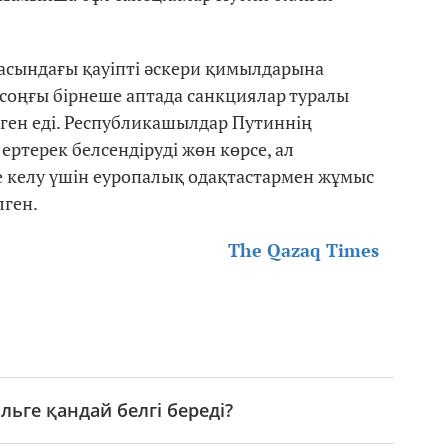
расындағы қауіпті әскери қимылдарына
оңғы бірнеше аптада санкциялар туралы
лген еді. Республикашылдар Путиннің
 ертерек белсендіруді жөн көрсе, ал
 келу үшін еуропалық одақтастармен жұмыс
лген.
The Qazaq Times
ге қандай белгі береді?