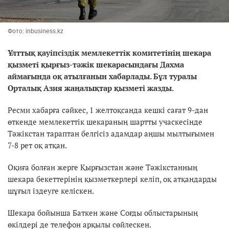
Фото: inbusiness.kz
Ұлттық қауіпсіздік мемлекеттік комитетінің шекара
қызметі қырғыз-тәжік шекарасындағы Дахма
аймағында оқ атылғанын хабарлады. Бұл туралы
Орталық Азия жаңалықтар қызметі жазды.
Ресми хабарға сәйкес, 1 желтоқсанда кешкі сағат 9-дан
өткенде мемлекеттік шекараның шартты учаскесінде
Тәжікстан тараптан белгісіз адамдар аңшы мылтығымен
7-8 рет оқ атқан.
Оқиға болған жерге Қырғызстан және Тәжікстанның
шекара бекеттерінің қызметкерлері келіп, оқ атқандарды
шұғыл іздеуге келіскен.
Шекара бойынша Баткен және Соғды облыстарының
өкілдері де телефон арқылы сөйлескен.