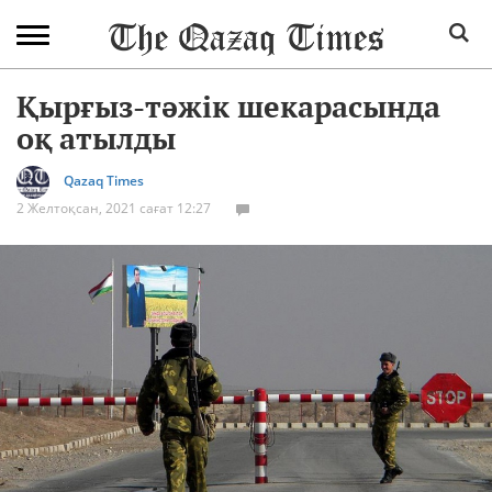
Қырғыз-тәжік шекарасында
оқ атылды
Qazaq Times
2 Желтоқсан, 2021 сағат 12:27