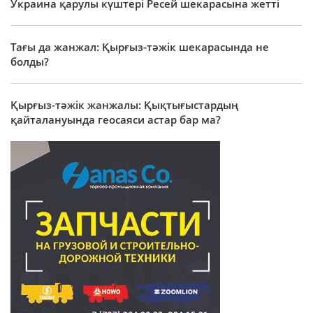
Украина қарулы күштері Ресей шекарасына жетті
Тағы да жанжал: Қырғыз-тәжік шекарасында не
болды?
Қырғыз-тәжік жанжалы: Қықтығыстардың
қайталануында геосаяси астар бар ма?