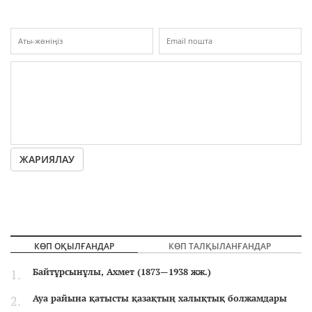
ЖАРИЯЛАУ
КӨП ОҚЫЛҒАНДАР
КӨП ТАЛҚЫЛАНҒАНДАР
Байтұрсынұлы, Ахмет (1873—1938 жж.)
Ауа райына қатысты қазақтың халықтық болжамдары