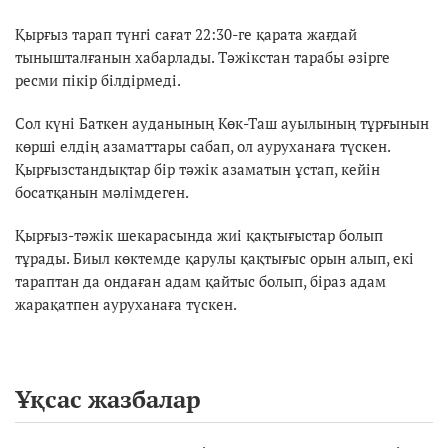
Қырғыз тарап түнгі сағат 22:30-ге қарата жағдай
тынышталғанын хабарлады. Тәжікстан тарабы әзірге
ресми пікір білдірмеді.
Сол күні Баткен ауданының Көк-Таш ауылының тұрғынын
көрші елдің азаматтары сабап, ол ауруханаға түскен.
Қырғызстандықтар бір тәжік азаматын ұстап, кейін
босатқанын мәлімдеген.
Қырғыз-тәжік шекарасында жиі қақтығыстар болып
тұрады. Биыл көктемде қарулы қақтығыс орын алып, екі
тараптан да ондаған адам қайтыс болып, біраз адам
жарақатпен ауруханаға түскен.
Ұқсас жазбалар