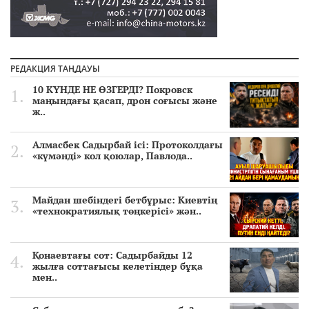
РЕДАКЦИЯ ТАҢДАУЫ
10 КҮНДЕ НЕ ӨЗГЕРДІ? Покровск
маңындағы қасап, дрон соғысы және
ж..
Алмасбек Садырбай ісі: Протоколдағы
«күмәнді» кол қоюлар, Павлода..
Майдан шебіндегі бетбұрыс: Киевтің
«технократиялық төңкерісі» жән..
Қонаевтағы сот: Садырбайды 12
жылға соттағысы келетіндер бұқа
мен..