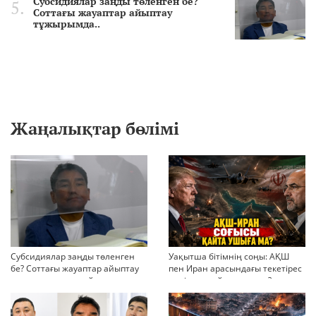
Субсидиялар заңды төленген бе?
Соттағы жауаптар айыптау
тұжырымда..
Жаңалықтар бөлімі
Субсидиялар заңды төленген
Уақытша бітімнің соңы: АҚШ
бе? Соттағы жауаптар айыптау
пен Иран арасындағы текетірес
тұжырымдарын қайта қарауға
неліктен қайта ушықты?
негіз бола ала ма?