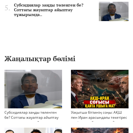
Субсидиялар заңды төленген бе?
Соттағы жауаптар айыптау
тұжырымда..
Жаңалықтар бөлімі
Субсидиялар заңды төленген
Уақытша бітімнің соңы: АҚШ
бе? Соттағы жауаптар айыптау
пен Иран арасындағы текетірес
тұжырымдарын қайта қарауға
неліктен қайта ушықты?
негіз бола ала ма?