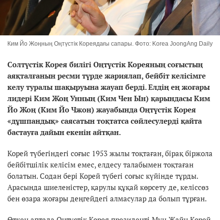
Ким Йо Жоңның Оңтүстік Кореядағы сапары. Фото: Korea JoongAng Daily
Солтүстік Корея билігі Оңтүстік Кореяның соғыстың
аяқталғанын ресми түрде жариялап, бейбіт келісімге
келу туралы шақыруына жауап берді. Елдің ең жоғары
лидері Ким Жоң Унның (Ким Чен Ын) қарындасы Ким
Йо Жоң (Ким Йо Чжон) жауабында Оңтүстік Корея
«дұшпандық» саясатын тоқтатса сөйлесулерді қайта
бастауға дайын екенін айтқан.
Корей түбегіндегі соғыс 1953 жылы тоқтаған, бірақ біржола
бейбітшілік келісім емес, елдесу талабымен тоқтаған
болатын. Содан бері Корей түбегі соғыс күйінде тұрды.
Арасында шиеленістер, қарулы құқай көрсету де, келіссөз
бен өзара жоғары деңгейдегі алмасулар да болып тұрған.
Өткен аптада Оңтүстік Корея президенті Мүн Жайн Корей