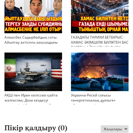
Алмасбек Садырбайдың соты.
ГАЗАДАҒЫ ТАРИХИ БЕТБҰРЫС:
Айыптау актісінің заңсыздығы
ХАМАС ӘКІМШІЛІК БИЛІКТЕН БАС
мен қолдан өсірілген
ТАРТТЫ. АЙМАҚТЫ ЕНДІ КІМ
миллиондар
БАСҚАРАДЫ?
АҚШ пен Иран келіссөзі қайта
Украина-Ресей соғысы
жалғаспақ: Доха кездесуі
«энергетикалық дуэльге»
шиеленісті бәсеңдете ме?
айналып кетті
Пікір қалдыру (
0
)