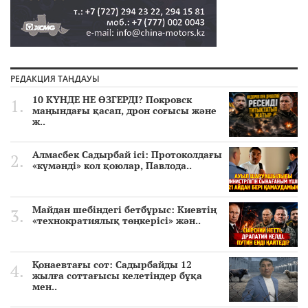
РЕДАКЦИЯ ТАҢДАУЫ
10 КҮНДЕ НЕ ӨЗГЕРДІ? Покровск
маңындағы қасап, дрон соғысы және
ж..
Алмасбек Садырбай ісі: Протоколдағы
«күмәнді» кол қоюлар, Павлода..
Майдан шебіндегі бетбұрыс: Киевтің
«технократиялық төңкерісі» жән..
Қонаевтағы сот: Садырбайды 12
жылға соттағысы келетіндер бұқа
мен..