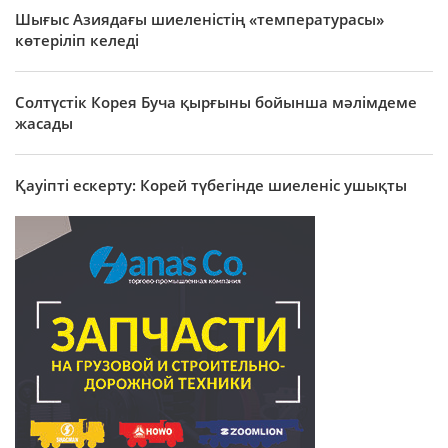
Шығыс Азиядағы шиеленістің «температурасы»
көтеріліп келеді
Солтүстік Корея Буча қырғыны бойынша мәлімдеме
жасады
Қауіпті ескерту: Корей түбегінде шиеленіс ушықты