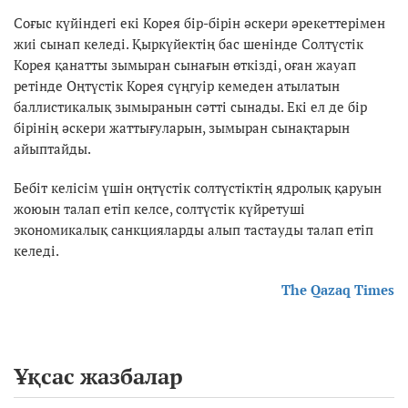
Соғыс күйіндегі екі Корея бір-бірін әскери әрекеттерімен
жиі сынап келеді. Қыркүйектің бас шенінде Солтүстік
Корея қанатты зымыран сынағын өткізді, оған жауап
ретінде Оңтүстік Корея сүңгуір кемеден атылатын
баллистикалық зымыранын сәтті сынады. Екі ел де бір
бірінің әскери жаттығуларын, зымыран сынақтарын
айыптайды.
Бебіт келісім үшін оңтүстік солтүстіктің ядролық қаруын
жоюын талап етіп келсе, солтүстік күйретуші
экономикалық санкцияларды алып тастауды талап етіп
келеді.
The Qazaq Times
Ұқсас жазбалар