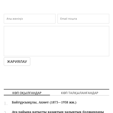
ЖАРИЯЛАУ
КӨП ОҚЫЛҒАНДАР
КӨП ТАЛҚЫЛАНҒАНДАР
Байтұрсынұлы, Ахмет (1873—1938 жж.)
Ауа райына қатысты қазақтың халықтық болжамдары