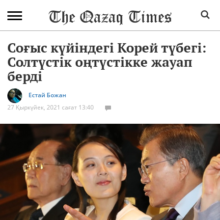
Соғыс күйіндегі Корей түбегі:
Солтүстік оңтүстікке жауап
берді
Естай Божан
27 Қыркүйек, 2021 сағат 13:40