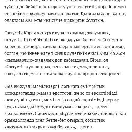
түбегінде бейбітшілік орнату үшін солтүстік көршісін мен
оның басты қолдаушысы саналатын Қытайды және өзінің
одақтасы АҚШ-ты келісімге шақырған болатын.
Оңтүстік Корея ақпарат құралдарының жазуынша,
оңтүстіктің бейбітшілікке шақыруын бастапта Солтүстік
Кореяның жоғары жетекшілері «тым ерте» деп тойтармақ
болған, кейіннен елдегі билік әулетінің өкілі Ким Йо Жоң
«қызығарлық» жаңалық деп қабылдаған. Бірақ, ол
«Оңтүстік дұшпандық саясатын тоқтатқанда ғана,
солтүстіктің ұсынысты талқылауға даяр» деп ескерткен.
«Біз екіжүзді мәмілелерді, логикаға сыймайтын
көзқарастарды, жаман әдеттерді және өз әрекетімізді
ақтау үшін қастық мәмілені, сондай-ақ өзімізді қорғау
құқығымызды бұзуды тастауымыз керек», – деген
мәлімдемеде. Соған қоса: «Бұған дейін қойылған шарттар
орындалғанда ғана бетпе-бет отырып, соғыстың
аяқталғанын жариялауға болады», – деген.