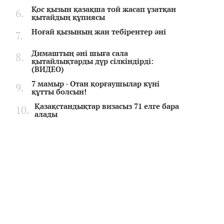
Қос қызын қазақша той жасап ұзатқан
қытайдың құпиясы
Ноғай қызының жан тебірентер әні
Димаштың әні шыға сала
қытайлықтарды дүр сілкіндірді:
(ВИДЕО)
7 мамыр - Отан қорғаушылар күні
құтты болсын!
Қазақстандықтар визасыз 71 елге бара
алады