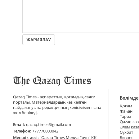
ЖАРИЯЛАУ
Qazaq Times - ақпараттық, қоғамдық-саяси
Бөлімде
порталы. Материалдардың кез келген
Қоғам
пайдалануына редакцияның келісімімен ғана
Жаһан
жол беріледі.
Тарих
Qazaq сөз
Email:
qazaq.times@gmail.com
Әлем қаз
Телефон:
+77770000042
Сұхбат
Меншік иесі:
"Qazaq Times Медиа Груп" ҚҚ
Бизнес