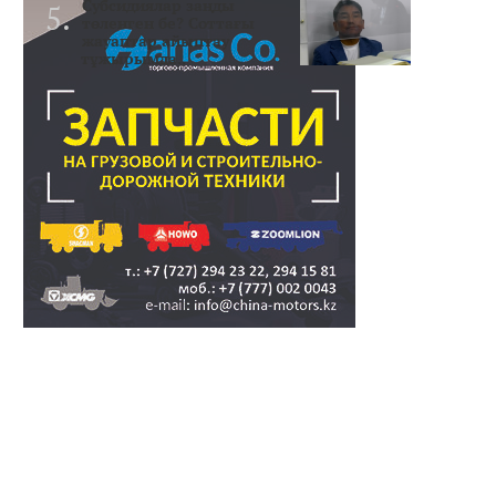
Субсидиялар заңды
төленген бе? Соттағы
жауаптар айыптау
тұжырымда..