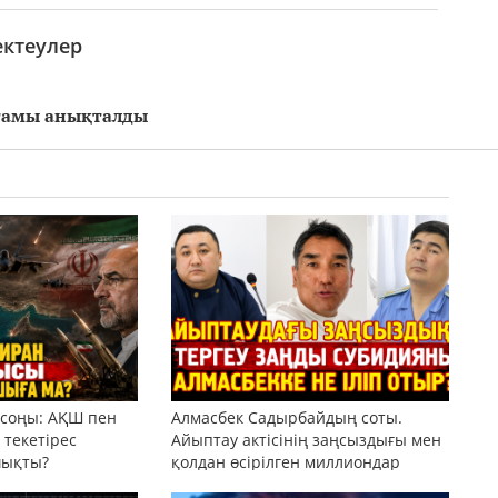
ектеулер
тамы анықталды
 соңы: АҚШ пен
Алмасбек Садырбайдың соты.
текетірес
Айыптау актісінің заңсыздығы мен
шықты?
қолдан өсірілген миллиондар