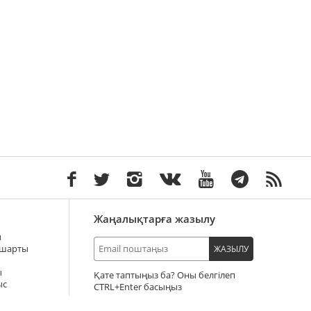
Жаңалықтарға жазылу
ы
 шарты
ЖАЗЫЛУ
ы
Қате таптыңыз ба? Оны белгілеп
ыс
+Enter басыңыз