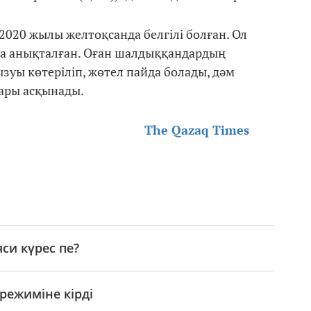
020 жылы желтоқсанда белгілі болған. Ол
да анықталған. Оған шалдыққандардың
зуы көтеріліп, жөтел пайда болады, дәм
лары асқынады.
The Qazaq Times
яси күрес пе?
ежиміне кірді