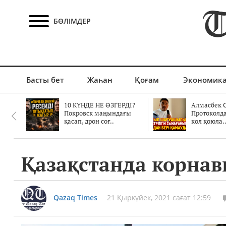
БӨЛІМДЕР
Басты бет
Жаһан
Қоғам
Экономик
10 КҮНДЕ НЕ ӨЗГЕРДІ?
Алмасбек С
Покровск маңындағы
Протоколд
қасап, дрон соғ..
кол қоюла.
Қазақстанда корна
Qazaq Times
21 Қыркүйек, 2021 сағат 12:59