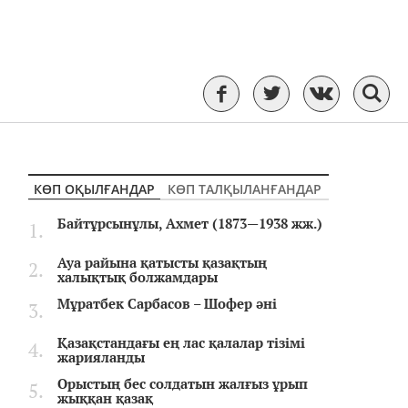
КӨП ОҚЫЛҒАНДАР
КӨП ТАЛҚЫЛАНҒАНДАР
Байтұрсынұлы, Ахмет (1873—1938 жж.)
Ауа райына қатысты қазақтың
халықтық болжамдары
Мұратбек Сарбасов – Шофер әні
Қазақстандағы ең лас қалалар тізімі
жарияланды
Орыстың бес солдатын жалғыз ұрып
жыққан қазақ