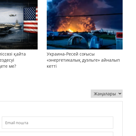
іссөзі қайта
Украина-Ресей соғысы
ездесуі
«энергетикалық дуэльге» айналып
дете ме?
кетті