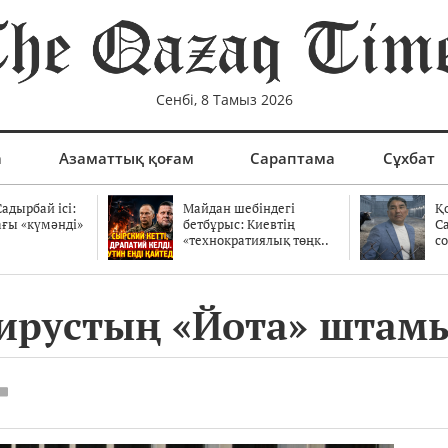
Сенбі, 8 Тамыз 2026
а
Азаматтық қоғам
Сараптама
Сұхбат
адырбай ісі:
Майдан шебіндегі
Қ
ағы «күмәнді»
бетбұрыс: Киевтің
С
.
«технократиялық төңк..
со
вирустың «Йота» штам