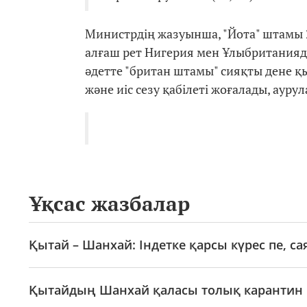
Министрдің жазуынша, "Йота" штамы 2
алғаш рет Нигерия мен Ұлыбритания
әдетте "британ штамы" сияқты дене қы
және иіс сезу қабілеті жоғалады, ауру
Ұқсас жазбалар
Қытай – Шанхай: Індетке қарсы күрес пе, са
Қытайдың Шанхай қаласы толық карантин р