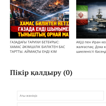
ГАЗАДАҒЫ ТАРИХИ БЕТБҰРЫС:
АҚШ пен Иран кел
ХАМАС ӘКІМШІЛІК БИЛІКТЕН БАС
жалғаспақ: Доха к
ТАРТТЫ. АЙМАҚТЫ ЕНДІ КІМ
шиеленісті бәсең
БАСҚАРАДЫ?
Пікір қалдыру (
0
)