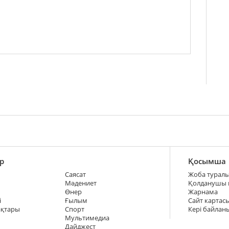
р
Қосымша
Саясат
Жоба турал
Мәдениет
Қолданушы
Өнер
Жарнама
і
Ғылым
Сайт картас
ақтары
Спорт
Кері байлан
Мультимедиа
Дайджест