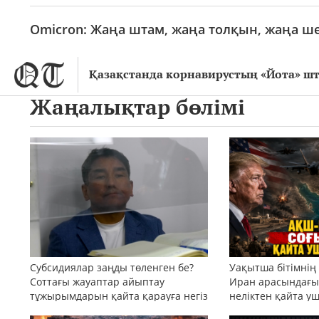
Omicron: Жаңа штам, жаңа толқын, жаңа ш
Қазақстанда корнавирустың «Йота» ш
Жаңалықтар бөлімі
Субсидиялар заңды төленген бе?
Уақытша бітімнің
Соттағы жауаптар айыптау
Иран арасындағы 
тұжырымдарын қайта қарауға негіз
неліктен қайта у
бола ала ма?