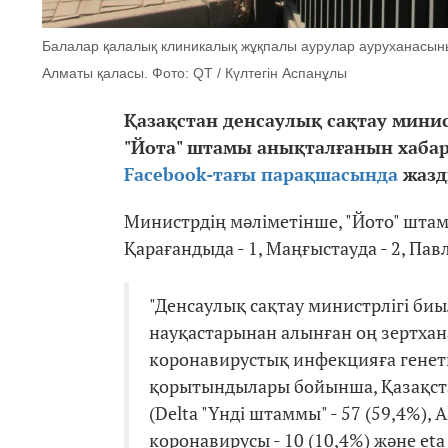
Балалар қалалық клиникалық жұқпалы аурулар ауруханасын
Алматы қаласы. Фото: QT / Күлтегін Аспанұлы
Қазақстан денсаулық сақтау мини
"Йота" штамы анықталғанын хабарл
Facebook-тағы парақшасында
жазд
Министрдің мәліметінше, "Йото" штамы
Қарағандыда - 1, Маңғыстауда - 2, Павло
"Денсаулық сақтау министрлігі би
науқастарынан алынған оң зертхана
коронавирустық инфекцияға генети
қорытындылары бойынша, Қазақста
(Delta "Үнді штаммы" - 57 (59,4%), A
коронавирусы - 10 (10,4%) және eta