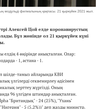
ың модульді филиалының қақпасы. 21 қыркүйек 2021 жыл.
стрі Алексей Цой елде коронавирустың
ады. Бұл жөнінде ол 21 қыркүйек күні
ы.
 елдің 4 өңірінде анықталған. Олар:
дарда - 1, астана - 1.
ыл шілде-тамыз айларында КВИ
лық үлгілерді секвенирлеу әдісімен
калық зерттеу жүргізді. Оның
нда 96 үлгіден штамдар анықталған.
lpha "Британдық" - 24 (25%), "Ухань"
 "Нигерия" - 5 (5,2%))" деп жазды министр.