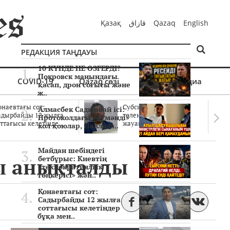
Қазақ
قازاق
Qazaq
English
РЕДАКЦИЯ ТАҢДАУЫ
10 КҮНДЕ НЕ ӨЗГЕРДІ?
Покровск маңындағы
COVID-19
Qazaq сөзі
Мультимедиа
қасап, дрон соғысы және
ж..
онаевтағы сот:
Субсидиялар заңды
Алмасбек Садырбай ісі:
адырбайды 12 жылға
төленген бе? Соттағы
Протоколдағы «күмәнді»
ттағысы келетінде..
жауаптар айыптау..
кол қоюлар, Павлода..
Майдан шебіндегі
ы анықталды
бетбұрыс: Киевтің
«технократиялық
төңкерісі» жән..
Қонаевтағы сот:
Садырбайды 12 жылға
соттағысы келетіндер
бұқа мен..