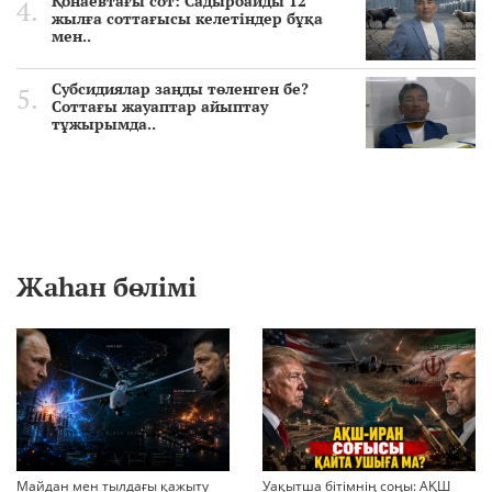
Қонаевтағы сот: Садырбайды 12
жылға соттағысы келетіндер бұқа
мен..
Субсидиялар заңды төленген бе?
Соттағы жауаптар айыптау
тұжырымда..
Жаһан бөлімі
Майдан мен тылдағы қажыту
Уақытша бітімнің соңы: АҚШ