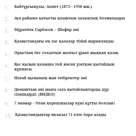
Байтұрсынұлы, Ахмет (1873—1938 жж.)
Ауа райына қатысты қазақтың халықтық болжамдары
Мұратбек Сарбасов – Шофер әні
Қазақстандағы ең лас қалалар тізімі жарияланды
Орыстың бес солдатын жалғыз ұрып жыққан қазақ
Қос қызын қазақша той жасап ұзатқан қытайдың
құпиясы
Ноғай қызының жан тебірентер әні
Димаштың әні шыға сала қытайлықтарды дүр
сілкіндірді: (ВИДЕО)
7 мамыр - Отан қорғаушылар күні құтты болсын!
Қазақстандықтар визасыз 71 елге бара алады