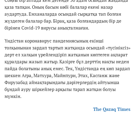
қаза тапқан. Оның басым көбі балалар екені назар
аудартуда. Емханаларда осындай сырқатқа тап болған
жүздеген балалар бар. Бірақ, қаза болғандардың бір де
бірінен Covid-19 вирусы анықталмаған.
Үндістан коронавирус пандемиясының екінші
толқынынан зардап тартып жатқанда осындай «түсініксіз»
дерт ел халқын үрейлендіріп жатқанын көптеген ақпарат
құралдары жазып жатыр. Қазірге бұл дерттің нақты неден
пайда болатыны анық емес. Тек, Үндістанда ең көп зардап
шеккен Агра, Матхура, Майнпури, Этах, Касганж және
Фирузабад аймақтарындағы дәрігерлердің айтуынша
бұндай ауру шіркейлер арқылы тарап жатқан болуы
мүмкін.
The Qazaq Times