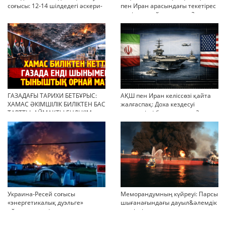
соғысы: 12-14 шілдедегі әскери-
пен Иран арасындағы текетірес
стратегиялық ахуал
неліктен қайта ушықты?
ГАЗАДАҒЫ ТАРИХИ БЕТБҰРЫС:
АҚШ пен Иран келіссөзі қайта
ХАМАС ӘКІМШІЛІК БИЛІКТЕН БАС
жалғаспақ: Доха кездесуі
ТАРТТЫ. АЙМАҚТЫ ЕНДІ КІМ
шиеленісті бәсеңдете ме?
БАСҚАРАДЫ?
Украина-Ресей соғысы
Меморандумның күйреуі: Парсы
«энергетикалық дуэльге»
шығанағындағы дауыл&әлемдік
айналып кетті
тәртіптің сын сағаты соғып тұр