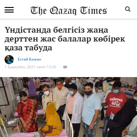
Үндістанда белгісіз жаңа
дерттен жас балалар көбірек
қаза табуда
Естай Божан
1 Қыркүйек, 2021 сағат 13:26