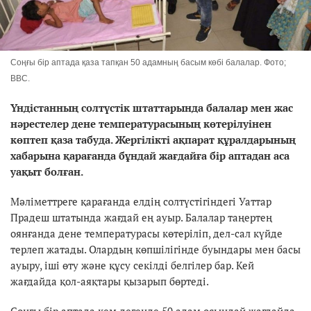
Соңғы бір аптада қаза тапқан 50 адамның басым көбі балалар. Фото;
BBC.
Үндістанның солтүстік штаттарында балалар мен жас
нәрестелер дене температурасының көтерілуінен
көптеп қаза табуда. Жергілікті ақпарат құралдарының
хабарына қарағанда бұндай жағдайға бір аптадан аса
уақыт болған.
Мәліметтреге қарағанда елдің солтүстігіндегі Уаттар
Прадеш штатында жағдай ең ауыр. Балалар таңертең
оянғанда дене температурасы көтеріліп, дел-сал күйде
терлеп жатады. Олардың көпшілігінде буындары мен басы
ауыру, іші өту және құсу секілді белгілер бар. Кей
жағдайда қол-аяқтары қызарып бөртеді.
Соңғы бір аптада кем дегенде 50 адам осындай жағдайда