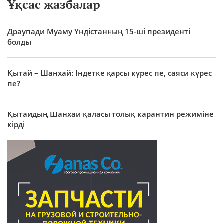
Ұқсас жазбалар
Драупади Муаму Үндістанның 15-ші президенті
болды
Қытай – Шанхай: Індетке қарсы күрес пе, саяси күрес
пе?
Қытайдың Шанхай қаласы толық карантин режиміне
кірді