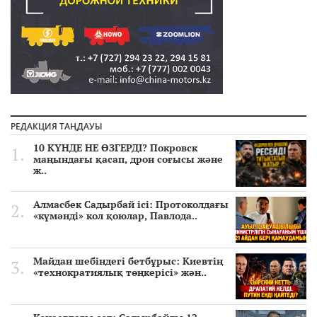
РЕДАКЦИЯ ТАҢДАУЫ
10 КҮНДЕ НЕ ӨЗГЕРДІ? Покровск
маңындағы қасап, дрон соғысы және
ж..
Алмасбек Садырбай ісі: Протоколдағы
«күмәнді» кол қоюлар, Павлода..
Майдан шебіндегі бетбұрыс: Киевтің
«технократиялық төңкерісі» жән..