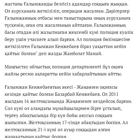
жастағы Ғалымжанды белгісіз адамдар соққыға жыққан.
Ол ауруханаға жеткізіліп, операция жасалған. Дәрігерлер
Ғалымжанның отбасы мен таныстарына оның ауруханаға
түскенін, оған ота жасалғанын айтпаған. Ғалымжанның
басы отадан әлі жазылмаған жексенбі күні полиция куәлік
беру үшін учаскеге алып барған. Ал полиция бөлімшесіне
жеткізілген Ғалымжан Кенжебаев біраз уақыттан кейін
қайтыс болған" деп жазды Жанболат Мамай.
Маңғыстау облыстық полиция департаменті бұл оқиға
жайлы ресми ақпаратты кейін хабарлайтынын айтты.
Ғалымжан Кенжебаевтың әкесі - Жаңаөзен оқиғасы
кезінде қайтыс болған Базарбай Кенжебаев. Ол 2011
жылдың 16 желтоқсанында Жаңаөзенге кездейсоқ барған.
Сол күні ол алаңдағы мұнайшылармен бірге ұсталып,
тергеу абақтысында бір күн бойы аяусыз соққыға
жығылған. Желтоқсанның 17-сінде абақтыдан босған. Ал
желтоқсанның 21-і күні ол ауыр соққыдан алған
жарақатынан қайтыс болған.