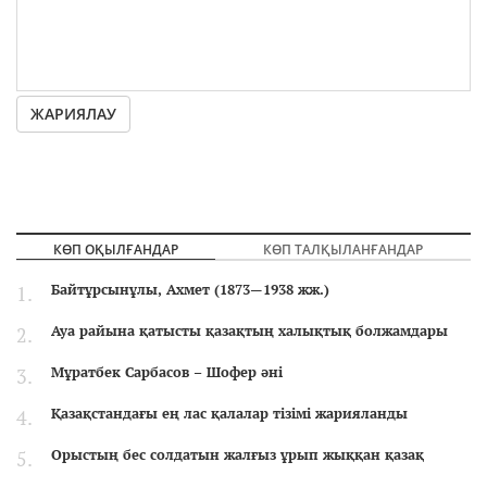
ЖАРИЯЛАУ
КӨП ОҚЫЛҒАНДАР
КӨП ТАЛҚЫЛАНҒАНДАР
Байтұрсынұлы, Ахмет (1873—1938 жж.)
Ауа райына қатысты қазақтың халықтық болжамдары
Мұратбек Сарбасов – Шофер әні
Қазақстандағы ең лас қалалар тізімі жарияланды
Орыстың бес солдатын жалғыз ұрып жыққан қазақ