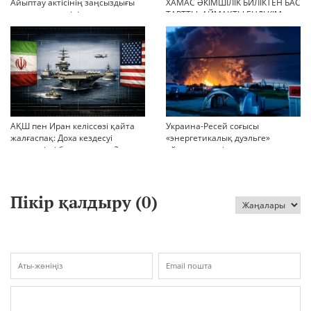
Айыптау актісінің заңсыздығы
ХАМАС ӘКІМШІЛІК БИЛІКТЕН БАС
мен қолдан өсірілген
ТАРТТЫ. АЙМАҚТЫ ЕНДІ КІМ
миллиондар
БАСҚАРАДЫ?
АҚШ пен Иран келіссөзі қайта
Украина-Ресей соғысы
жалғаспақ: Доха кездесуі
«энергетикалық дуэльге»
шиеленісті бәсеңдете ме?
айналып кетті
Пікір қалдыру (
0
)