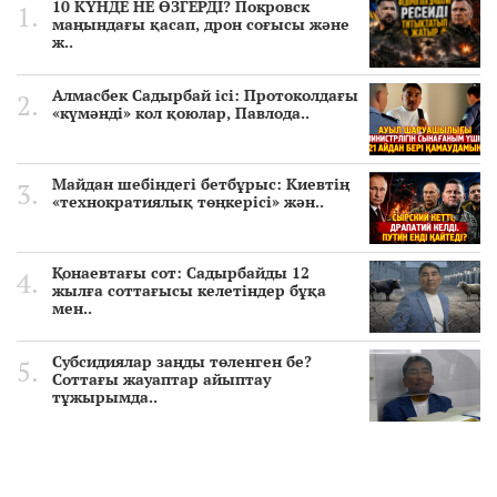
10 КҮНДЕ НЕ ӨЗГЕРДІ? Покровск
маңындағы қасап, дрон соғысы және
ж..
Алмасбек Садырбай ісі: Протоколдағы
«күмәнді» кол қоюлар, Павлода..
Майдан шебіндегі бетбұрыс: Киевтің
«технократиялық төңкерісі» жән..
Қонаевтағы сот: Садырбайды 12
жылға соттағысы келетіндер бұқа
мен..
Субсидиялар заңды төленген бе?
Соттағы жауаптар айыптау
тұжырымда..