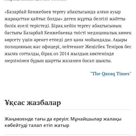
«Базарбай Кенжебаев тергеу абақтысында алған ауыр
жарақаттан қайтыс болды» деген жұртқа белгілі жайтты
билік әуелі терістеді. Бірақ кейін тергеу абақтысының
бастығы Базарбай Кенжебаевқа тиісті медициналық көмек
көрсету үшін әрекет етпеді деп қана мойындады. Ақыры
полицияның жас офицері, лейтенант Жеңісбек Теміров бес
жылға сотталды, бірақ ол 2014 жылдың көктемінде
мерзімінен бұрын шартты жазамен босап шықты.
"The Qazaq Times"
Ұқсас жазбалар
Жаңаөзенде тағы да ереуіл: Мұнайшылар жалақы
көбейтуді талап етіп жатыр