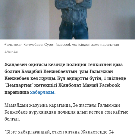
Ғалымжан Кенжебаев. Сурет facebook желісіндегі жеке парағынан
алынды
Жаңаөзен оқиғасы кезінде полиция тепкісінен қаза
болған Базарбай Кенжебаевтың ұлы Ғалымжан
Кенжебаев көз жұмды. Бұл ақпартты бүгін, 1 шілдеде
"Демпартия" жетекшісі Жанболат Мамай Facebook
парағында
хабарлады.
Мамайдың жазуына қарағанда, 34 жастағы Ғалымжан
Кенжебаев ауруханадан полиция алып кеткен соң қайтыс
болған.
"Бізге хабарлағандай, өткен аптада Жаңаөзенде 34