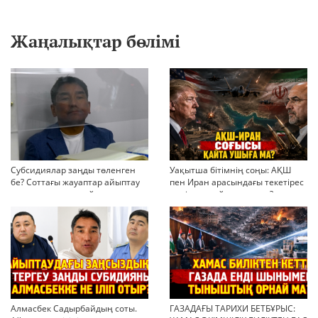
Жаңалықтар бөлімі
Субсидиялар заңды төленген
Уақытша бітімнің соңы: АҚШ
бе? Соттағы жауаптар айыптау
пен Иран арасындағы текетірес
тұжырымдарын қайта қарауға
неліктен қайта ушықты?
негіз бола ала ма?
Алмасбек Садырбайдың соты.
ГАЗАДАҒЫ ТАРИХИ БЕТБҰРЫС: