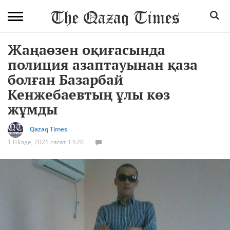
Жаңаөзен оқиғасында
полиция азаптауынан қаза
болған Базарбай
Кенжебаевтың ұлы көз
жұмды
Qazaq Times
1 Шілде, 2021 сағат 13:20