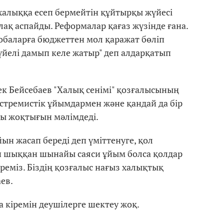
халыққа есеп бермейтін құйтырқы жүйесі
ақ аспайды. Реформалар қағаз жүзінде ғана.
обаларға бюджеттен мол қаражат бөліп
йелі дамып келе жатыр" деп алдарқатып
к Бейсебаев "Халық сенімі" қозғалысының
стремистік ұйымдармен және қандай да бір
ы жоқтығын мәлімдеді.
йын жасап береді деп үміттенуге, қол
н шыққан шынайы саяси ұйым болса қолдар
өреміз. Біздің қозғалыс нағыз халықтық
ев.
 кіремін деушілерге шектеу жоқ.