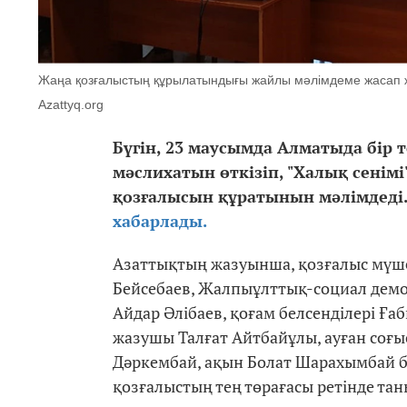
Жаңа қозғалыстың құрылатындығы жайлы мәлімдеме жасап ж
Azattyq.org
Бүгін, 23 маусымда Алматыда бір т
мәслихатын өткізіп, "Халық сенімі
қозғалысын құратынын мәлімдеді.
хабарлады.
Азаттықтың жазуынша, қозғалыс мүше
Бейсебаев, Жалпыұлттық-социал дем
Айдар Әлібаев, қоғам белсенділері Ға
жазушы Талғат Айтбайұлы, ауған соғы
Дәркембай, ақын Болат Шарахымбай б
қозғалыстың тең төрағасы ретінде та