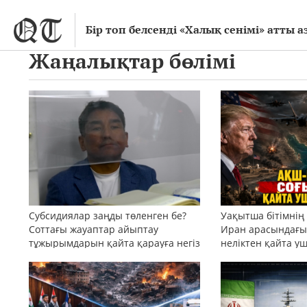
Бір топ белсенді «Халық сенімі» атты
Жаңалықтар бөлімі
Субсидиялар заңды төленген бе?
Уақытша бітімнің
Соттағы жауаптар айыптау
Иран арасындағы 
тұжырымдарын қайта қарауға негіз
неліктен қайта у
бола ала ма?