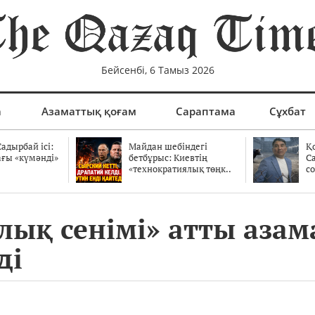
Бейсенбі, 6 Тамыз 2026
а
Азаматтық қоғам
Сараптама
Сұхбат
адырбай ісі:
Майдан шебіндегі
Қ
ағы «күмәнді»
бетбұрыс: Киевтің
С
.
«технократиялық төңк..
со
алық сенімі» атты аза
ді