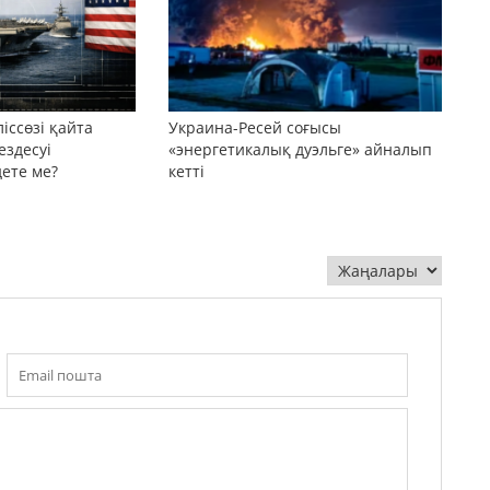
іссөзі қайта
Украина-Ресей соғысы
ездесуі
«энергетикалық дуэльге» айналып
дете ме?
кетті