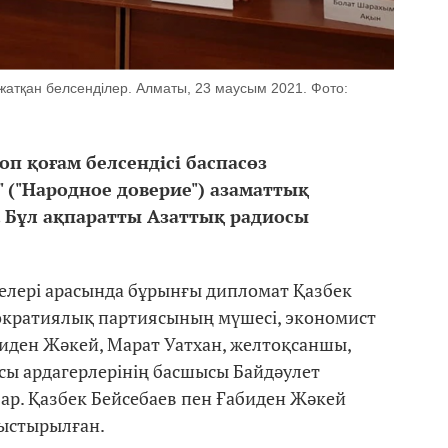
атқан белсенділер. Алматы, 23 маусым 2021. Фото:
оп қоғам белсендісі баспасөз
" ("Народное доверие") азаматтық
 Бұл ақпаратты Азаттық радиосы
лері арасында бұрынғы дипломат Қазбек
ократиялық партиясының мүшесі, экономист
биден Жәкей, Марат Уатхан, желтоқсаншы,
сы ардагерлерінің басшысы Байдәулет
ар. Қазбек Бейсебаев пен Ғабиден Жәкей
ныстырылған.