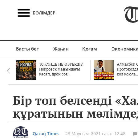
БӨЛІМДЕР
Басты бет
Жаһан
Қоғам
Экономик
10 КҮНДЕ НЕ ӨЗГЕРДІ?
Алмасбек С
Покровск маңындағы
Протоколд
қасап, дрон соғ..
кол қоюла.
Бір топ белсенді «Х
құратынын мәлімде
Qazaq Times
23 Маусым, 2021 сағат 12:48