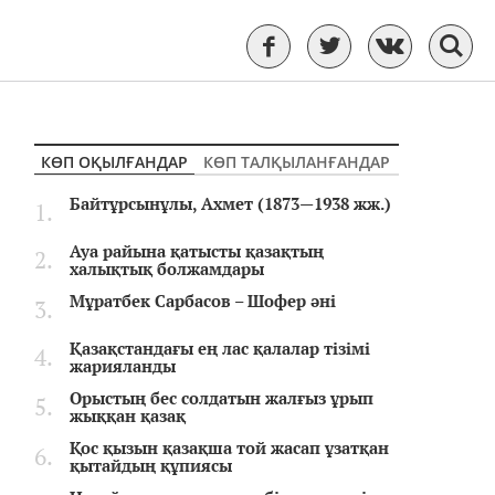
КӨП ОҚЫЛҒАНДАР
КӨП ТАЛҚЫЛАНҒАНДАР
Байтұрсынұлы, Ахмет (1873—1938 жж.)
Ауа райына қатысты қазақтың
халықтық болжамдары
Мұратбек Сарбасов – Шофер әні
Қазақстандағы ең лас қалалар тізімі
жарияланды
Орыстың бес солдатын жалғыз ұрып
жыққан қазақ
Қос қызын қазақша той жасап ұзатқан
қытайдың құпиясы