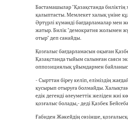
Бастамашылар "Қазақстанда биліктің 
қалыптасты. Мемлекет халық үніне құл
Әртүрлі күмәнді бағдарламалар мен ж
жатыр. Билік "демократия жолымен жү
отыр" деп санайды.
Қозғалыс бағдарламасын оқыған Қазбе
Қазақстанда тыйым салынған саяси эк
оппозициялық ұйымдармен байланыс
- Сырттан біреу келіп, еліміздің жағда
қусырып отыруға болмайды. Халықта
едік дегенді әлеуметтік желіден жиі к
қозғалыс болады,- деді Қазбек Бейсеба
Ғабиден Жәкейдің сөзінше, қозғалысқа