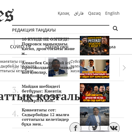
Қазақ
قازاق
Qazaq
English
РЕДАКЦИЯ ТАҢДАУЫ
10 КҮНДЕ НЕ ӨЗГЕРДІ?
Покровск маңындағы
COVID-19
Qazaq сөзі
Мультимедиа
қасап, дрон соғысы және
ж..
онаевтағы сот:
Субсидиялар заңды
Алмасбек Садырбай ісі:
адырбайды 12 жылға
төленген бе? Соттағы
Протоколдағы «күмәнді»
ттағысы келетінде..
жауаптар айыптау..
кол қоюлар, Павлода..
Майдан шебіндегі
маттық қозғалыс
бетбұрыс: Киевтің
«технократиялық
төңкерісі» жән..
Қонаевтағы сот:
Садырбайды 12 жылға
соттағысы келетіндер
бұқа мен..