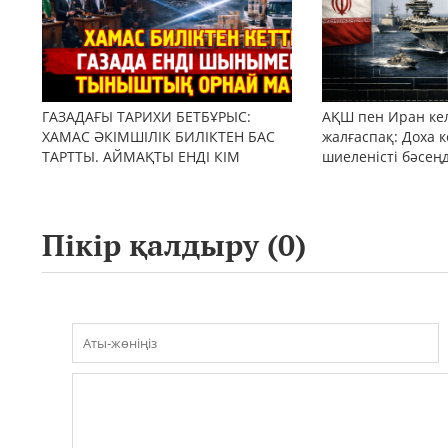
ГАЗАДАҒЫ ТАРИХИ БЕТБҰРЫС:
АҚШ пен Иран кел
ХАМАС ӘКІМШІЛІК БИЛІКТЕН БАС
жалғаспақ: Доха к
ТАРТТЫ. АЙМАҚТЫ ЕНДІ КІМ
шиеленісті бәсең
БАСҚАРАДЫ?
Пікір қалдыру (
0
)