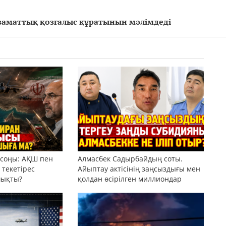
 азаматтық қозғалыс құратынын мәлімдеді
 соңы: АҚШ пен
Алмасбек Садырбайдың соты.
текетірес
Айыптау актісінің заңсыздығы мен
шықты?
қолдан өсірілген миллиондар