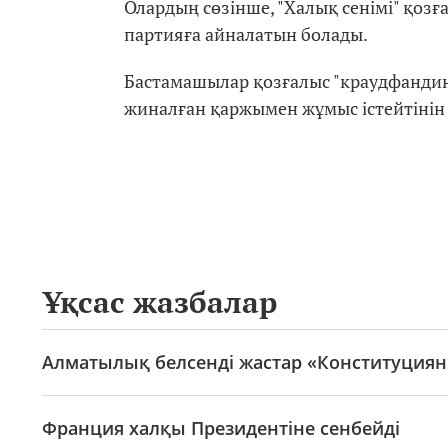
Олардың сөзінше, "Халық сенімі" қозғ
партияға айналатын болады.
Бастамашылар қозғалыс "краудфандинг
жиналған қаржымен жұмыс істейтінін 
Ұқсас жазбалар
Алматылық белсенді жастар «Конституциян
Франция халқы Президентіне сенбейді