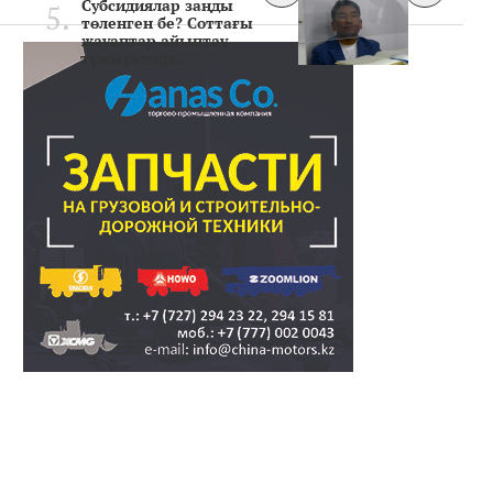
Субсидиялар заңды
төленген бе? Соттағы
жауаптар айыптау
тұжырымда..