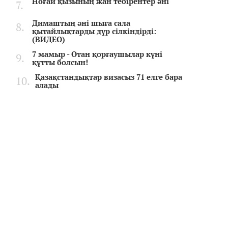
Ноғай қызының жан тебірентер әні
Димаштың әні шыға сала
қытайлықтарды дүр сілкіндірді:
(ВИДЕО)
7 мамыр - Отан қорғаушылар күні
құтты болсын!
Қазақстандықтар визасыз 71 елге бара
алады