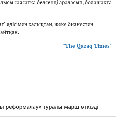
алысы саясатқа белсенді араласып, болашақта
" әдісімен халықтан, жеке бизнестен
айтқан.
"The Qazaq Times"
ы реформалау» туралы марш өткізді