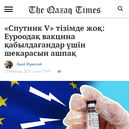
«Спутник V» тізімде жоқ:
Еуроодақ вакцина
қабылдағандар үшін
шекарасын ашпақ
Арай Жұматай
21 Мамыр, 2021 сағат 15:47