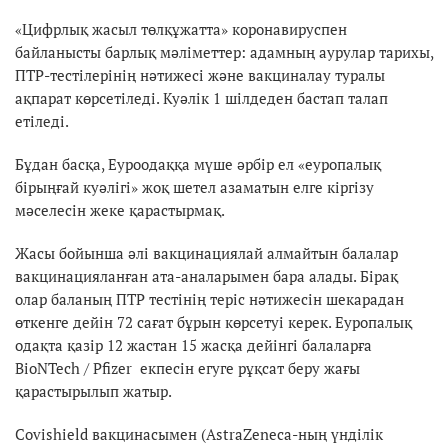
«Цифрлық жасыл төлқұжатта» коронавируспен
байланысты барлық мәліметтер: адамның аурулар тарихы,
ПТР-тестілерінің нәтижесі және вакциналау туралы
ақпарат көрсетіледі. Куәлік 1 шілдеден бастап талап
етіледі.
Бұдан басқа, Еуроодаққа мүше әрбір ел «еуропалық
бірыңғай куәлігі» жоқ шетел азаматын елге кіргізу
мәселесін жеке қарастырмақ.
Жасы бойынша әлі вакцинациялай алмайтын балалар
вакцинацияланған ата-аналарымен бара алады. Бірақ
олар баланың ПТР тестінің теріс нәтижесін шекарадан
өткенге дейін 72 сағат бұрын көрсетуі керек. Еуропалық
одақта қазір 12 жастан 15 жасқа дейінгі балаларға
BioNTech / Pfizer екпесін егуге рұқсат беру жағы
қарастырылып жатыр.
Covishield вакцинасымен (AstraZeneca-ның үнділік