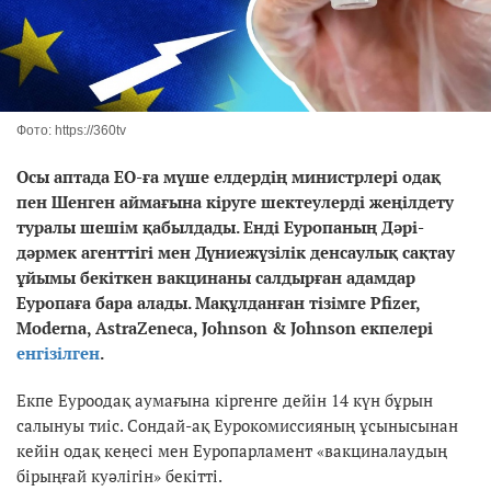
Фото: https://360tv
Осы аптада ЕО-ға мүше елдердің министрлері одақ
пен Шенген аймағына кіруге шектеулерді жеңілдету
туралы шешім қабылдады. Енді
Еуропаның Дәрі-
дәрмек агенттігі мен Дүниежүзілік денсаулық сақтау
ұйымы бекіткен вакцинаны салдырған адамдар
Еуропаға бара алады. Мақұлданған тізімге Pfizer,
Moderna, AstraZeneca, Johnson & Johnson екпелері
енгізілген
.
Екпе Еуроодақ аумағына кіргенге дейін 14 күн бұрын
салынуы тиіс. Сондай-ақ Еурокомиссияның ұсынысынан
кейін одақ кеңесі мен Еуропарламент «вакциналаудың
бірыңғай куәлігін» бекітті.