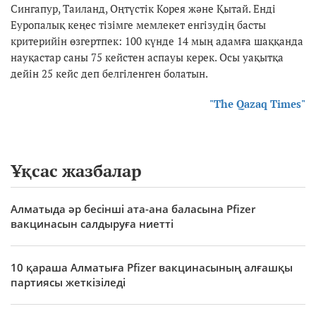
Сингапур, Таиланд, Оңтүстік Корея және Қытай. Енді
Еуропалық кеңес тізімге мемлекет енгізудің басты
критерийін өзгертпек: 100 күнде 14 мың адамға шаққанда
науқастар саны 75 кейстен аспауы керек. Осы уақытқа
дейін 25 кейс деп белгіленген болатын.
"The Qazaq Times"
Ұқсас жазбалар
Алматыда әр бесінші ата-ана баласына Pfizer
вакцинасын салдыруға ниетті
10 қараша Алматыға Pfizer вакцинасының алғашқы
партиясы жеткізіледі