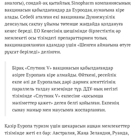
аналогы), сондай-ақ қытайлық Sinopharm компаниясының
вакцинасын қабылдағандар да Еуроодақ аумағына кіре
алады. Себебі аталған екі вакцинаны Дүниежүзілік
денсаулық сақтау ұйымы төтенше жағдайда қолдануға
кеңес береді. ЕО Кеңесінің шешімінде бірлестіктің әр
мемлекеті осы тізімдегі препараттармен толық
вакцинацияланған адамдар үшін «Шенген аймағына өтуге
рұқсат беріледі» делінген.
Бірақ «Спутник V» вакцинасын қабылдағандар
әзірге Еуропаға кіре алмайды. Өйткені, ресейлік
екпе әлі де Еуропалық дәрі-дәрмек агенттігінің
параллель талдау кезеңінде тұр. ДДҰ-ның негізгі
тізімінде «Спутник V» екпесіне «қосымша
мәліметтер қажет» деген белгі қойылған. Екпенің
сынау мамыр мен маусымға жоспарланған.
Қазір Еуропа туризм үшін шекарасын ашқан мемлекеттер
тізімінде жеті ел бар: Австралия, Жаңа Зеландия, Руанда,