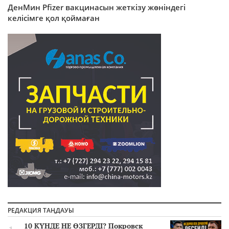
ДенМин Pfizer вакцинасын жеткізу жөніндегі
келісімге қол қоймаған
РЕДАКЦИЯ ТАҢДАУЫ
10 КҮНДЕ НЕ ӨЗГЕРДІ? Покровск