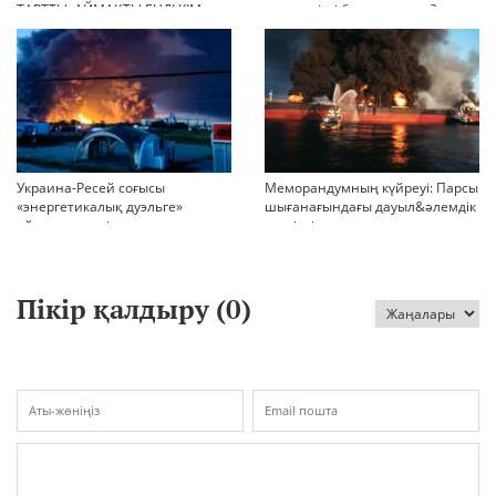
ТАРТТЫ. АЙМАҚТЫ ЕНДІ КІМ
шиеленісті бәсеңдете ме?
БАСҚАРАДЫ?
Украина-Ресей соғысы
Меморандумның күйреуі: Парсы
«энергетикалық дуэльге»
шығанағындағы дауыл&әлемдік
айналып кетті
тәртіптің сын сағаты соғып тұр
Пікір қалдыру (
0
)