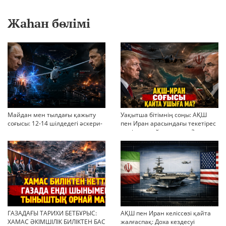
Жаһан бөлімі
Майдан мен тылдағы қажыту
Уақытша бітімнің соңы: АҚШ
соғысы: 12-14 шілдедегі әскери-
пен Иран арасындағы текетірес
стратегиялық ахуал
неліктен қайта ушықты?
ГАЗАДАҒЫ ТАРИХИ БЕТБҰРЫС:
АҚШ пен Иран келіссөзі қайта
ХАМАС ӘКІМШІЛІК БИЛІКТЕН БАС
жалғаспақ: Доха кездесуі