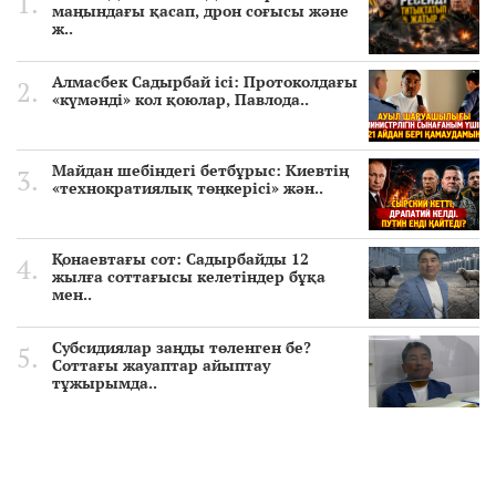
маңындағы қасап, дрон соғысы және
ж..
Алмасбек Садырбай ісі: Протоколдағы
«күмәнді» кол қоюлар, Павлода..
Майдан шебіндегі бетбұрыс: Киевтің
«технократиялық төңкерісі» жән..
Қонаевтағы сот: Садырбайды 12
жылға соттағысы келетіндер бұқа
мен..
Субсидиялар заңды төленген бе?
Соттағы жауаптар айыптау
тұжырымда..