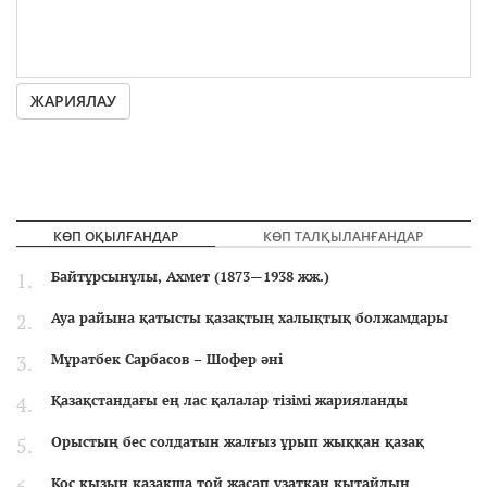
ЖАРИЯЛАУ
КӨП ОҚЫЛҒАНДАР
КӨП ТАЛҚЫЛАНҒАНДАР
Байтұрсынұлы, Ахмет (1873—1938 жж.)
Ауа райына қатысты қазақтың халықтық болжамдары
Мұратбек Сарбасов – Шофер әні
Қазақстандағы ең лас қалалар тізімі жарияланды
Орыстың бес солдатын жалғыз ұрып жыққан қазақ
Қос қызын қазақша той жасап ұзатқан қытайдың