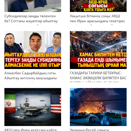
Субсидиялар заңды төленген
Уақытша бітімнің соңы: АҚШ
бе? Соттағы жауаптар айыптау
пен Иран арасындағы текетірес
тұжырымдарын қайта қарауға
неліктен қайта ушықты?
негіз бола ала ма?
Алмасбек Садырбайдың соты.
ГАЗАДАҒЫ ТАРИХИ БЕТБҰРЫС:
Айыптау актісінің заңсыздығы
ХАМАС ӘКІМШІЛІК БИЛІКТЕН БАС
мен қолдан өсірілген
ТАРТТЫ. АЙМАҚТЫ ЕНДІ КІМ
миллиондар
БАСҚАРАДЫ?
АҚШ пен Иран келіссөзі қайта
Украина-Ресей соғысы