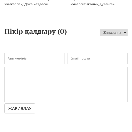
жалғаспақ: Доха кездесуі
«энергетикалық дуэльге»
шиеленісті бәсеңдете ме?
айналып кетті
Пікір қалдыру (
0
)
ЖАРИЯЛАУ