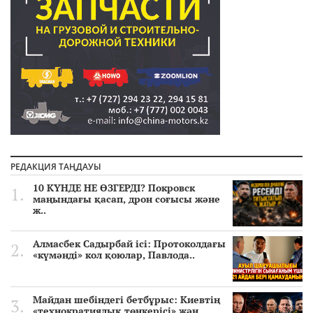
РЕДАКЦИЯ ТАҢДАУЫ
10 КҮНДЕ НЕ ӨЗГЕРДІ? Покровск
маңындағы қасап, дрон соғысы және
ж..
Алмасбек Садырбай ісі: Протоколдағы
«күмәнді» кол қоюлар, Павлода..
Майдан шебіндегі бетбұрыс: Киевтің
«технократиялық төңкерісі» жән..