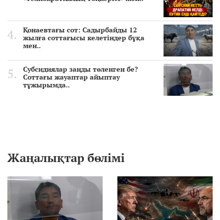
Қонаевтағы сот: Садырбайды 12
жылға соттағысы келетіндер бұқа
мен..
Субсидиялар заңды төленген бе?
Соттағы жауаптар айыптау
тұжырымда..
Жаңалықтар бөлімі