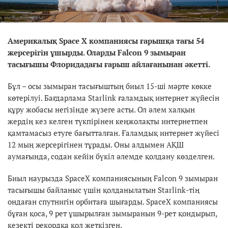
Америкалық Space X компаниясы ғарышқа тағы 54
жерсерігін ұшырды. Оларды Falcon 9 зымыран
тасығышы Флоридадағы ғарыш айлағанынан әкетті.
Бұл – осы зымыран тасығыштың биыл 15-ші мәрте көкке
көтерілуі. Бағдарлама Starlink ғаламдық интернет жүйесін
құру жобасы негізінде жүзеге асты. Ол әлем халқын
жердің кез келген түкпірінен кеңжолақты интернетпен
қамтамасыз етуге бағытталған. Ғаламдық интернет жүйесі
12 мың жерсерігінен тұрады. Оны алдымен АҚШ
аумағында, содан кейін бүкіл әлемде қолдану көзделген.
Биыл наурызда SpaceX компаниясының Falcon 9 зымыран
тасығышы байланыс үшін қолданылатын Starlink-тің
ондаған спутнигін орбитаға шығарды. SpaceX компаниясы
бұған қоса, 9 рет ұшырылған зымыранын 9-рет қондырып,
кезекті рекордқа қол жеткізген.