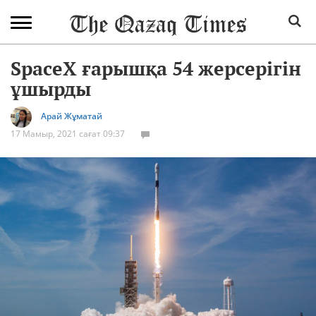
SpaceX ғарышқа 54 жерсерігін
ұшырды
Арай Жұматай
17 Мамыр, 2021 сағат 09:37