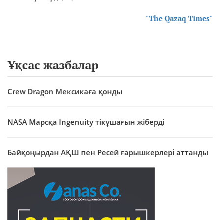
"The Qazaq Times"
Ұқсас жазбалар
Crew Dragon Мексикаға қонды
NASA Марсқа Ingenuity тікұшағын жіберді
Байқоңырдан АҚШ пен Ресей ғарышкерлері аттанды