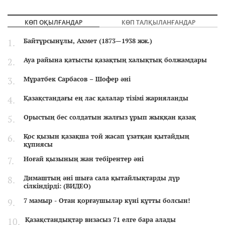
КӨП ОҚЫЛҒАНДАР
КӨП ТАЛҚЫЛАНҒАНДАР
Байтұрсынұлы, Ахмет (1873—1938 жж.)
Ауа райына қатысты қазақтың халықтық болжамдары
Мұратбек Сарбасов – Шофер әні
Қазақстандағы ең лас қалалар тізімі жарияланды
Орыстың бес солдатын жалғыз ұрып жыққан қазақ
Қос қызын қазақша той жасап ұзатқан қытайдың
құпиясы
Ноғай қызының жан тебірентер әні
Димаштың әні шыға сала қытайлықтарды дүр
сілкіндірді: (ВИДЕО)
7 мамыр - Отан қорғаушылар күні құтты болсын!
Қазақстандықтар визасыз 71 елге бара алады