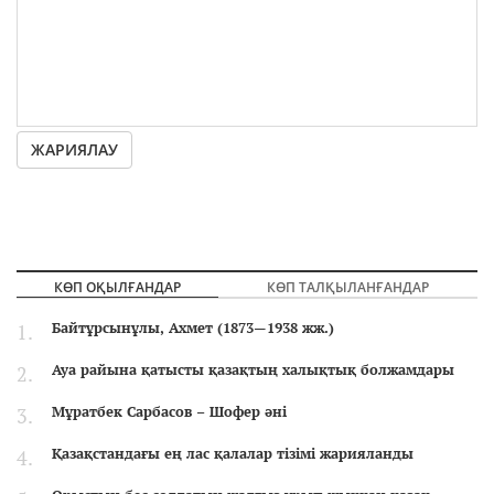
ЖАРИЯЛАУ
КӨП ОҚЫЛҒАНДАР
КӨП ТАЛҚЫЛАНҒАНДАР
Байтұрсынұлы, Ахмет (1873—1938 жж.)
Ауа райына қатысты қазақтың халықтық болжамдары
Мұратбек Сарбасов – Шофер әні
Қазақстандағы ең лас қалалар тізімі жарияланды