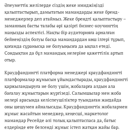
Әлеуметтік желілерде сіздің жеке имиджіңізді
қалыптастырып, дамытатын мамандарды жеке бренд-
менеджерлер деп атаймыз. Жеке брендті қалыптастыру –
заманның басты талабы әрі қазіргі бизнес-коучингтің
маңызды аспектісі. Нақты бір аудиторияға арналған
бейнеңіздің болуы басқа мамандардан көш ілгері тұрып,
қоғамда сұранысқа ие болуыңызға да ықпал етеді.
Сондықтан да бұл мамандық иелеріне қажеттілік артып
отыр.
Краудфандингті платформа менеджері краудфандингті
платформалар жұмысын ұйымдастырады, краудфандингті
қаржыландыруға ие болу үшін, жобаларға алдын ала
бағалау жұмыстарын жүргізеді. Салымшылар мен жоба
иелері арасында келіспеушіліктер туындаған жағдайда
оны шешумен айналысады. Краудфандингтік жобалармен
жұмыс жасайтын менеджер, кеңесші, маркетолог
мамандар Ресейде әлі толық қалыптаспаса да, батыс
елдерінде өте белсенді жұмыс істеп жатқан жайы бар.