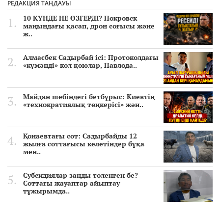
РЕДАКЦИЯ ТАҢДАУЫ
10 КҮНДЕ НЕ ӨЗГЕРДІ? Покровск
маңындағы қасап, дрон соғысы және
ж..
Алмасбек Садырбай ісі: Протоколдағы
«күмәнді» кол қоюлар, Павлода..
Майдан шебіндегі бетбұрыс: Киевтің
«технократиялық төңкерісі» жән..
Қонаевтағы сот: Садырбайды 12
жылға соттағысы келетіндер бұқа
мен..
Субсидиялар заңды төленген бе?
Соттағы жауаптар айыптау
тұжырымда..