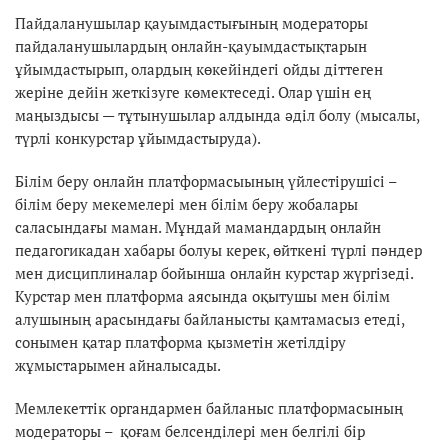
Пайдаланушылар қауымдастығының модераторы
пайдаланушылардың онлайн-қауымдастықтарын
ұйымдастырып, олардың көкейіндегі ойды діттеген
жеріне дейін жеткізуге көмектеседі. Олар үшін ең
маңыздысы — тұтынушылар алдында әділ болу (мысалы,
түрлі конкурстар ұйымдастыруда).
Білім беру онлайн платформасыының үйлестірушісі –
білім беру мекемелері мен білім беру жобалары
саласындағы маман. Мұндай мамандардың онлайн
педагогикадан хабары болуы керек, өйткені түрлі пәндер
мен дисциплиналар бойынша онлайн курстар жүргізеді.
Курстар мен платформа аясында оқытушы мен білім
алушының арасындағы байланысты қамтамасыз етеді,
сонымен қатар платформа қызметін жетілдіру
жұмыстарымен айналысады.
Мемлекеттік органдармен байланыс платформасының
модераторы – қоғам белсенділері мен белгілі бір