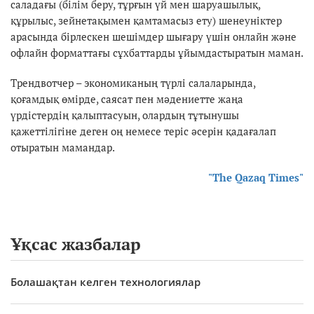
саладағы (білім беру, тұрғын үй мен шаруашылық,
құрылыс, зейнетақымен қамтамасыз ету) шенеуніктер
арасында бірлескен шешімдер шығару үшін онлайн және
офлайн форматтағы сұхбаттарды ұйымдастыратын маман.
Трендвотчер – экономиканың түрлі салаларында,
қоғамдық өмірде, саясат пен мәдениетте жаңа
үрдістердің қалыптасуын, олардың тұтынушы
қажеттілігіне деген оң немесе теріс әсерін қадағалап
отыратын мамандар.
"The Qazaq Times"
Ұқсас жазбалар
Болашақтан келген технологиялар