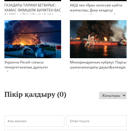
ГАЗАДАҒЫ ТАРИХИ БЕТБҰРЫС:
АҚШ пен Иран келіссөзі қайта
ХАМАС ӘКІМШІЛІК БИЛІКТЕН БАС
жалғаспақ: Доха кездесуі
ТАРТТЫ. АЙМАҚТЫ ЕНДІ КІМ
шиеленісті бәсеңдете ме?
БАСҚАРАДЫ?
Украина-Ресей соғысы
Меморандумның күйреуі: Парсы
«энергетикалық дуэльге»
шығанағындағы дауыл&әлемдік
айналып кетті
тәртіптің сын сағаты соғып тұр
Пікір қалдыру (
0
)