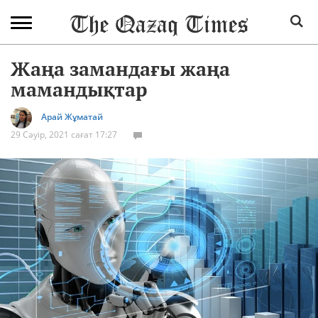
Жаңа замандағы жаңа
мамандықтар
Арай Жұматай
29 Сәуір, 2021 сағат 17:27