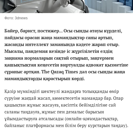
Фото: 3dnews
Байер, барист, постижер... Осы сынды атауы күрделі,
пайдасы орасан жаңа мамандықтар саны артып,
жасанды интеллект заманында кәдеге жарап отыр.
Мысалы, пандемия кезінде
іс жүргізілетін елдің
заңнама нормаларын сақтай отырып, заңгермен
қашықтықтан кеңесетін виртуалды адвокат қызметіне
сұраныс артқан. The Qazaq Times дәл осы сынды жаңа
мамандықтарды қарастырып көрді.
Қазір мүмкіндігі шектеулі жандарға толыққанды өмір
сүруіне жағдай жасап, көмектесетін мамандар бар. Олар
қашықтан жұмыс жасауға, кәсіптік бейімділігіне сай
саланы таңдауға, жұмыс пен демалыс барысын
ұйымдастыруға атсалысады (онлайн-қоғамдастықтар,
байланыс платформасы мен білім беру курстарын таңдау).