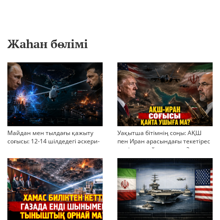
Жаһан бөлімі
Майдан мен тылдағы қажыту
Уақытша бітімнің соңы: АҚШ
соғысы: 12-14 шілдедегі әскери-
пен Иран арасындағы текетірес
стратегиялық ахуал
неліктен қайта ушықты?