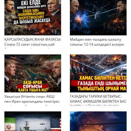
ҚАРСЫЛАСУДЫҢ ЖАҢА ФАЗАСЫ:
Майдан мен тылдағы қажыту
Соңғы 72 сағат соғыстың қай
соғысы: 12-14 шілдедегі әскери-
бағытқа кеткенін көрсетті
стратегиялық ахуал
Уақытша бітімнің соңы: АҚШ
ГАЗАДАҒЫ ТАРИХИ БЕТБҰРЫС:
пен Иран арасындағы текетірес
ХАМАС ӘКІМШІЛІК БИЛІКТЕН БАС
неліктен қайта ушықты?
ТАРТТЫ. АЙМАҚТЫ ЕНДІ КІМ
БАСҚАРАДЫ?