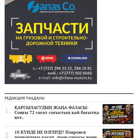
РЕДАКЦИЯ ТАҢДАУЫ
ҚАРСЫЛАСУДЫҢ ЖАҢА ФАЗАСЫ:
Соңғы 72 сағат соғыстың қай бағытқа
кет..
10 КҮНДЕ НЕ ӨЗГЕРДІ? Покровск
маңындағы қасап, дрон соғысы және