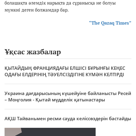
болашақта әлемдік нарықта да сұранысқа ие болуы
мүмкні деген болжамдар бар.
“The Qazaq Times”
Ұқсас жазбалар
ҚЫТАЙДЫҢ ФРАНЦИЯДАҒЫ ЕЛШІСІ БҰРЫНҒЫ КЕҢЕС
ОДАҒЫ ЕЛДЕРІНІҢ ТӘУЕЛСІЗДІГІНЕ КҮМӘН КЕЛТІРДІ
Украина дағдарысының күшейуіне байланысты Ресей
– Моңголия - Қытай мүдделік қатынастары
АҚШ Тайваньмен ресми сауда келіссөздерін бастайды