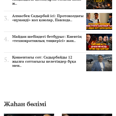
ж..
Алмасбек Садырбай ісі: Протоколдағы
«күмәнді» кол қоюлар, Павлода..
Майдан шебіндегі бетбұрыс: Киевтің
«технократиялық төңкерісі» жән..
Қонаевтағы сот: Садырбайды 12
жылға соттағысы келетіндер бұқа
мен..
Жаһан бөлімі