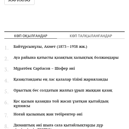
КӨП ОҚЫЛҒАНДАР
КӨП ТАЛҚЫЛАНҒАНДАР
Байтұрсынұлы, Ахмет (1873—1938 жж.)
Ауа райына қатысты қазақтың халықтық болжамдары
Мұратбек Сарбасов – Шофер әні
Қазақстандағы ең лас қалалар тізімі жарияланды
Орыстың бес солдатын жалғыз ұрып жыққан қазақ
Қос қызын қазақша той жасап ұзатқан қытайдың
құпиясы
Ноғай қызының жан тебірентер әні
Димаштың әні шыға сала қытайлықтарды дүр