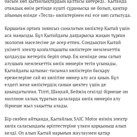
басым көп қытайлықтардың қалтасы көтереді. Қытайда
отандық өнім ретінде күшті сұранысқа ие болып, қаңтар
айының өзінде «Тесла» көліктерінен екі есе көп сатылуда.
Қоршаған ортаға зиянсыз саналатын көліктер Қытай үшін
аса маңызды. Бұл Қытайдағы дағдарысқа жақын тұрған
экология мәселесіне де әсер етпек. Сондықтан Қытай
үкіметі электр қозғалтқышты көліктерге мемлекеттік
қолдауды жетерлік беріп отыр. Ең кемінде оны сатып
алушыға мемлекеттік көлік нөмерін тегін ұсынады.
Қытайдағы қатынас-тасымал көліктерін басқару
ережелеріне сай өз көлігіне нөмер алу аса қиын. Бұл
елдегі жеке көліктердің санын шектеу үшін де
қиындатылған. Тіпті, Шаңхай, Бейжің секілді бірнеше он
миллион халық тұратын қалаларда көлік нөмерін алу
бірнеше жыл уақытты алады.
Бір сөзбен айтқанда, Қытайлық SAIC Motor өзінің электр
көлік саласындағы әріптестеріне үлкен қорқыныш алып
келді. Ол алып Қытай нарығын жаулаумен қатар