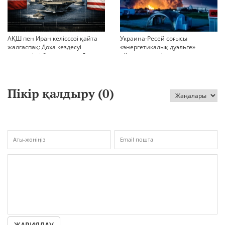
АҚШ пен Иран келіссөзі қайта
Украина-Ресей соғысы
жалғаспақ: Доха кездесуі
«энергетикалық дуэльге»
шиеленісті бәсеңдете ме?
айналып кетті
Пікір қалдыру (
0
)
ЖАРИЯЛАУ