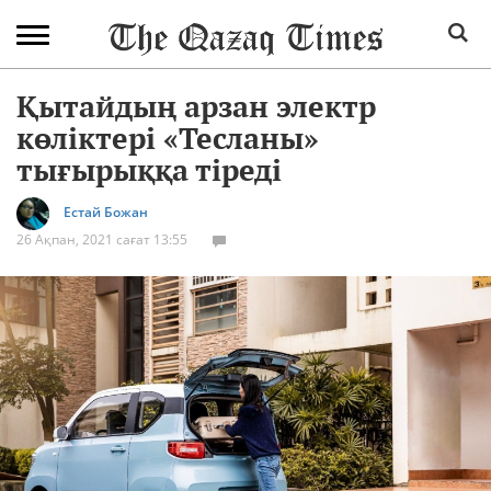
Қытайдың арзан электр
көліктері «Тесланы»
тығырыққа тіреді
Естай Божан
26 Ақпан, 2021 сағат 13:55