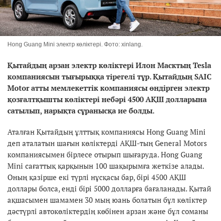
Hong Guang Mini электр көліктері. Фото: xinlang.
Қытайдың арзан электр көліктері Илон Масктың Tesla
компаниясын тығырыққа тірегелі тұр. Қытайдың SAIC
Motor атты мемлекеттік компаниясы өндірген электр
қозғалтқышты көліктері небәрі 4500 АҚШ долларына
сатылып, нарықта сұранысқа ие болды.
Аталған Қытайдың ұлттық компаниясы Hong Guang Mini
деп аталатын шағын көліктерді АҚШ-тың General Motors
компаниясымен бірлесе отырып шығаруда. Hong Guang
Mini сағаттық қарқынын 100 шақырымға жеткізе алады.
Оның қазірше екі түрлі нұсқасы бар, бірі 4500 АҚШ
доллары болса, енді бірі 5000 долларға бағаланады. Қытай
ақшасымен шамамен 30 мың юань болатын бұл көліктер
дәстүрлі автокөліктердің көбінен арзан және бұл соманы