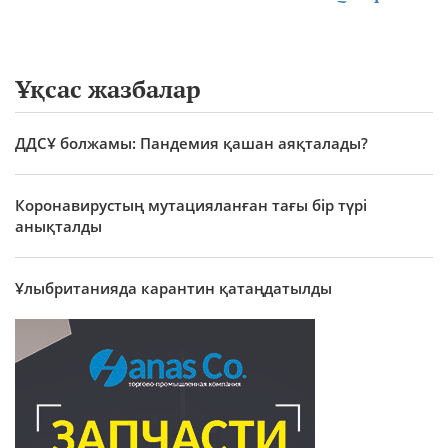
Ұқсас жазбалар
ДДСҰ болжамы: Пандемия қашан аяқталады?
Коронавирустың мутацияланған тағы бір түрі
анықталды
Ұлыбританияда карантин қатаңдатылды