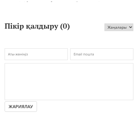
шиеленісті бәсеңдете ме?
айналып кетті
Пікір қалдыру (
0
)
ЖАРИЯЛАУ