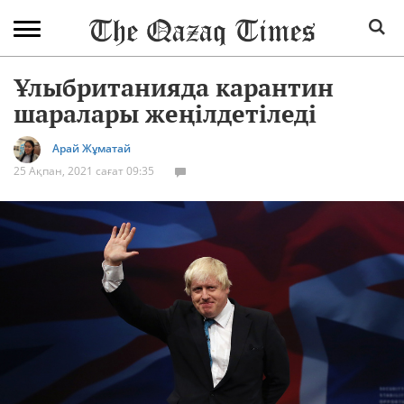
Ұлыбританияда карантин
шаралары жеңілдетіледі
Арай Жұматай
25 Ақпан, 2021 сағат 09:35