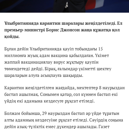
Ұлыбританияда карантин шаралары жеңілдетіледі. Ел
премьер-министрі Борис Джонсон жаңа құжатқа қол
қойды.
Бұған дейін Ұлыбританияда қауіп тобындағы 15
миллионға жуық адам вакцина қабылдаған. Үкімет
жаппай вакцинациялау вирус жұқтыру қаупін
төмендетеді дейді. Бірақ, ғалымдар үкіметті шектеу
шараларын алуға асықпауға шақырды.
Карантин жеңілдетілген жағдайда, мектептер 8 наурыздан
бастап ашылмақ. Сонымен қатар, сол күннен бастап екі
үйдің екі адамына кездесуге рұқсат етіледі.
Болжам бойынша, 29 наурыздан бастап әр үйде тұратын
алты адамның кездесуіне рұқсат етіледі. Сәуірдің соңына
дейін азық-түліктік емес дүкендер ашылады. Газет