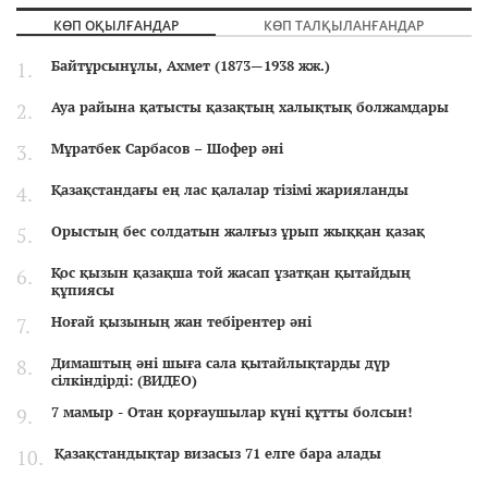
КӨП ОҚЫЛҒАНДАР
КӨП ТАЛҚЫЛАНҒАНДАР
Байтұрсынұлы, Ахмет (1873—1938 жж.)
Ауа райына қатысты қазақтың халықтық болжамдары
Мұратбек Сарбасов – Шофер әні
Қазақстандағы ең лас қалалар тізімі жарияланды
Орыстың бес солдатын жалғыз ұрып жыққан қазақ
Қос қызын қазақша той жасап ұзатқан қытайдың
құпиясы
Ноғай қызының жан тебірентер әні
Димаштың әні шыға сала қытайлықтарды дүр
сілкіндірді: (ВИДЕО)
7 мамыр - Отан қорғаушылар күні құтты болсын!
Қазақстандықтар визасыз 71 елге бара алады