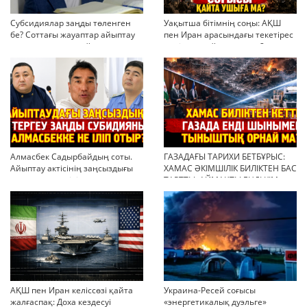
Субсидиялар заңды төленген
Уақытша бітімнің соңы: АҚШ
бе? Соттағы жауаптар айыптау
пен Иран арасындағы текетірес
тұжырымдарын қайта қарауға
неліктен қайта ушықты?
негіз бола ала ма?
Алмасбек Садырбайдың соты.
ГАЗАДАҒЫ ТАРИХИ БЕТБҰРЫС:
Айыптау актісінің заңсыздығы
ХАМАС ӘКІМШІЛІК БИЛІКТЕН БАС
мен қолдан өсірілген
ТАРТТЫ. АЙМАҚТЫ ЕНДІ КІМ
миллиондар
БАСҚАРАДЫ?
АҚШ пен Иран келіссөзі қайта
Украина-Ресей соғысы
жалғаспақ: Доха кездесуі
«энергетикалық дуэльге»