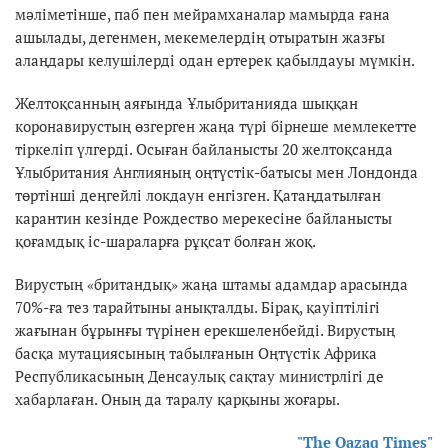
мәліметінше, паб пен мейрамханалар мамырда ғана
ашылады, дегенмен, мекемелердің отыратын жазғы
алаңдары келушілерді одан ертерек қабылдауы мүмкін.
Желтоқсанның аяғында Ұлыбританияда шыққан
коронавирустың өзгерген жаңа түрі бірнеше мемлекетте
тіркеліп үлгерді. Осыған байланысты 20 желтоқсанда
Ұлыбритания Англияның оңтүстік-батысы мен Лондонда
төртінші деңгейлі локдаун енгізген. Қатаңдатылған
карантин кезінде Рождество мерекесіне байланысты
қоғамдық іс-шараларға рұқсат болған жоқ.
Вирустың «британдық» жаңа штамы адамдар арасында
70%-ға тез тарайтыны анықталды. Бірақ, қауіптілігі
жағынан бұрынғы түрінен ерекшеленбейді. Вирустың
басқа мутациясының табылғанын Оңтүстік Африка
Республикасының Денсаулық сақтау министрлігі де
хабарлаған. Оның да таралу қарқыны жоғары.
"The Qazaq Times"