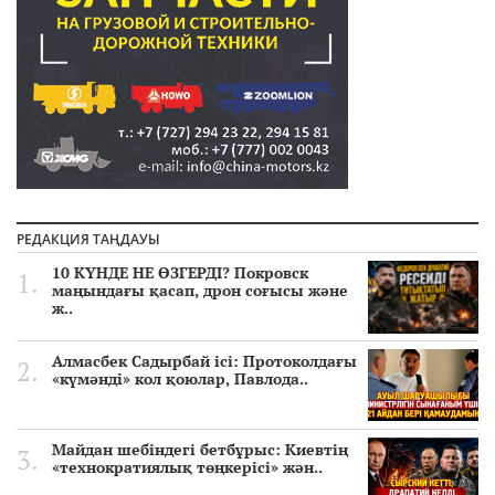
РЕДАКЦИЯ ТАҢДАУЫ
10 КҮНДЕ НЕ ӨЗГЕРДІ? Покровск
маңындағы қасап, дрон соғысы және
ж..
Алмасбек Садырбай ісі: Протоколдағы
«күмәнді» кол қоюлар, Павлода..
Майдан шебіндегі бетбұрыс: Киевтің
«технократиялық төңкерісі» жән..