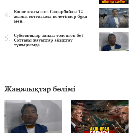
Қонаевтағы сот: Садырбайды 12
жылға соттағысы келетіндер бұқа
мен..
Субсидиялар заңды төленген бе?
Соттағы жауаптар айыптау
тұжырымда..
Жаңалықтар бөлімі