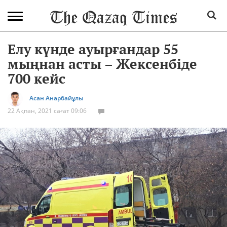
Елу күнде ауырғандар 55
мыңнан асты – Жексенбіде
700 кейс
Асан Анарбайұлы
22 Ақпан, 2021 сағат 09:06