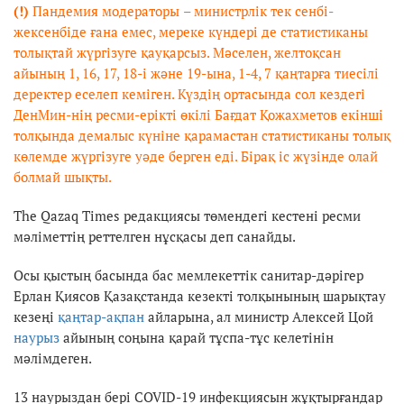
(!)
Пандемия модераторы
–
министрлік тек сенбі-
жексенбіде ғана емес, мереке күндері де статистиканы
толықтай жүргізуге қауқарсыз. Мәселен, желтоқсан
айының 1, 16, 17, 18-і және 19-ына, 1-4, 7 қаңтарға тиесілі
деректер еселеп кеміген. Күздің ортасында сол кездегі
ДенМин-нің ресми-ерікті өкілі Бағдат Қожахметов екінші
толқында демалыс күніне қарамастан статистиканы толық
көлемде жүргізуге уәде берген еді. Бірақ іс жүзінде олай
болмай шықты.
The Qazaq Times редакциясы төмендегі кестені ресми
мәліметтің реттелген нұсқасы деп санайды.
Осы қыстың басында бас мемлекеттік санитар-дәрігер
Ерлан Қиясов Қазақстанда кезекті толқынының шарықтау
кезеңі
қаңтар-ақпан
айларына, ал министр Алексей Цой
наурыз
айының соңына қарай тұспа-тұс келетінін
мәлімдеген.
13 наурыздан бері COVID-19 инфекциясын жұқтырғандар