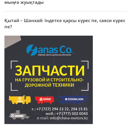
мыңға жуықтады
Қытай – Шанхай: Індетке қарсы күрес пе, саяси күрес
пе?