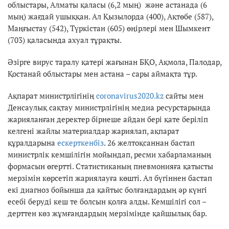
облыстары, Алматы қаласы (6,2 мың) және астанада (6
мың) жағдай ушыққан. Ал Қызылорда (400), Ақтөбе (587),
Маңғыстау (542), Түркістан (605) өңірлері мен Шымкент
(703) қаласында ахуал тұрақты.
Әзірге вирус таралу қатері жағынан БҚО, Ақмола, Палодар,
Қостанай облыстары мен астана – сары аймақта тұр.
Ақпарат министрлігінің
coronavirus2020.kz
сайты мен
Денсаулық сақтау министрлігінің медиа ресурстарында
жарияланған деректер бірнеше айдан бері қате беріліп
келгені жайлы материалдар жариялап, ақпарат
құралдарына
ескерткенбіз
. 26 желтоқсаннан бастап
министрлік кемшілігін мойындап, ресми хабарламаның
формасын өгертті. Статистиканың пневмонияға қатысты
мерзімін көрсетіп жариялауға көшті. Ал бүгіннен бастап
екі диагноз бойынша да қайтыс болғандардың әр күнгі
есебі беруді кеш те болсын қолға алды. Кемшілігі сол –
дерттен көз жұмғандардың мерзімінде қайшылық бар.