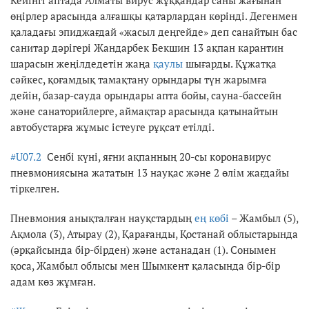
өңірлер арасында алғашқы қатарлардан көрінді. Дегенмен
қаладағы эпиджағдай «жасыл деңгейде» деп санайтын бас
санитар дәрігері Жандарбек Бекшин 13 ақпан карантин
шарасын жеңілдедетін жаңа
қаулы
шығарды. Құжатқа
сәйкес, қоғамдық тамақтану орындары түн жарымға
дейін, базар-сауда орындары апта бойы, сауна-бассейн
және санаторийлерге, аймақтар арасында қатынайтын
автобустарға жұмыс істеуге рұқсат етілді.
#U07.2
Сенбі күні, яғни ақпанның 20-сы коронавирус
пневмониясына жататын 13 науқас және 2 өлім жағдайы
тіркелген.
Пневмония анықталған науқстардың
ең көбі
– Жамбыл (5),
Ақмола (3), Атырау (2), Қарағанды, Қостанай облыстарында
(әрқайсында бір-бірден) және астанадан (1). Сонымен
қоса, Жамбыл облысы мен Шымкент қаласында бір-бір
адам көз жұмған.