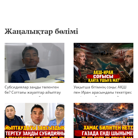
Жаңалықтар бөлімі
Субсидиялар заңды төленген
Уақытша бітімнің соңы: АҚШ
бе? Соттағы жауаптар айыптау
пен Иран арасындағы текетірес
тұжырымдарын қайта қарауға
неліктен қайта ушықты?
негіз бола ала ма?