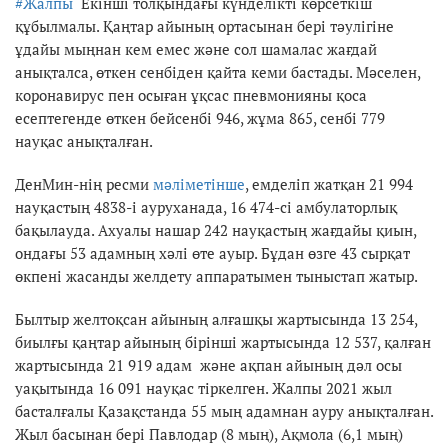
#Жалпы
Екінші толқындағы күнделікті көрсеткіш
құбылмалы. Қаңтар айының ортасынан бері тәулігіне
ұдайы мыңнан кем емес және сол шамалас жағдай
анықталса, өткен сенбіден қайта кеми бастады. Мәселен,
коронавирус пен осыған ұқсас пневмонияны қоса
есептегенде өткен бейсенбі 946, жұма 865, сенбі 779
науқас анықталған.
ДенМин-нің ресми
мәліметінше
, емделіп жатқан 21 994
науқастың 4838-і ауруханада, 16 474-сі амбулаторлық
бақылауда. Ахуалы нашар 242 науқастың жағдайы қиын,
ондағы 53 адамның хәлі өте ауыр. Бұдан өзге 43 сырқат
өкпені жасанды желдету аппаратымен тыныстап жатыр.
Былтыр желтоқсан айының алғашқы жартысында 13 254,
биылғы қаңтар айының бірінші жартысында 12 537, қалған
жартысында 21 919 адам және ақпан айының дәл осы
уақытында 16 091 науқас тіркелген. Жалпы 2021 жыл
басталғалы Қазақстанда 55 мың адамнан ауру анықталған.
Жыл басынан бері Павлодар (8 мың), Ақмола (6,1 мың)