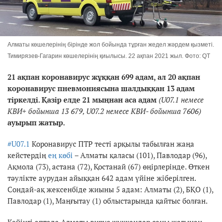
Алматы көшелерінің бірінде жол бойында тұрған жедел жәрдем қызметі.
Тимирязев-Гагарин көшелерінің қиылысы. 22 ақпан 2021 жыл. Фото: QT
21 ақпан коронавирус жұққан 699
адам, ал 20 ақпан
коронавирус пневмониясына шалдыққан 13
адам
тіркелді. Қазір елде 21 мыңнан аса
адам
(U07.1 немесе
КВИ+ бойынша
13 679
, U07.2 немесе КВИ- бойынша 7606
)
ауырып жатыр.
#U07.1
Коронавирус ПТР тесті арқылы табылған жаңа
кейстердің
ең көбі
– Алматы қаласы (101), Павлодар (96),
Ақмола (73), астана (72), Қостанай (67) өңірлерінде. Өткен
тәулікте аурудан айыққан 642 адам үйіне жіберілген.
Сондай-ақ жексенбіде жиыны 5 адам: Алматы (2), БҚО (1),
Павлодар (1), Маңғытау (1) облыстарында қайтыс болған.
Кейінгі аптада Алматы вирус жұққандар саны жағынан