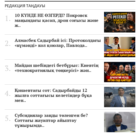
РЕДАКЦИЯ ТАҢДАУЫ
10 КҮНДЕ НЕ ӨЗГЕРДІ? Покровск
маңындағы қасап, дрон соғысы және
ж..
Алмасбек Садырбай ісі: Протоколдағы
«күмәнді» кол қоюлар, Павлода..
Майдан шебіндегі бетбұрыс: Киевтің
«технократиялық төңкерісі» жән..
Қонаевтағы сот: Садырбайды 12
жылға соттағысы келетіндер бұқа
мен..
Субсидиялар заңды төленген бе?
Соттағы жауаптар айыптау
тұжырымда..