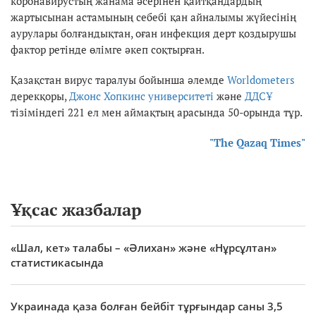
коронавирустың жанама әсерінен қайтқандардың
жартысынан астамының себебі қан айналымы жүйесінің
аурулары болғандықтан, оған инфекция дерт қоздырушы
фактор ретінде өлімге әкеп соқтырған.
Қазақстан вирус таралуы бойынша әлемде
Worldometers
дерекқоры,
Джонс Хопкинс университеті
және
ДДСҰ
тізіміндегі 221 ел мен аймақтың арасында 50-орында тұр.
"The Qazaq Times"
Ұқсас жазбалар
«Шал, кет» талабы – «Әлихан» және «Нұрсұлтан»
статистикасында
Украинада қаза болған бейбіт тұрғындар саны 3,5