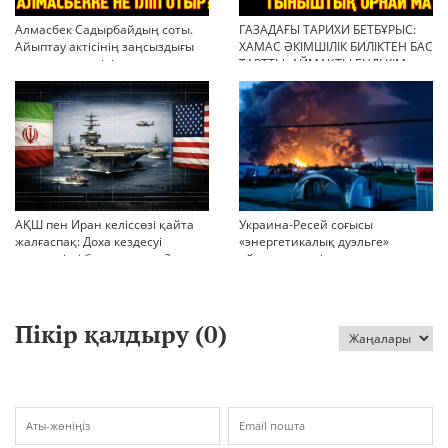
Алмасбек Садырбайдың соты.
ГАЗАДАҒЫ ТАРИХИ БЕТБҰРЫС:
Айыптау актісінің заңсыздығы
ХАМАС ӘКІМШІЛІК БИЛІКТЕН БАС
мен қолдан өсірілген
ТАРТТЫ. АЙМАҚТЫ ЕНДІ КІМ
миллиондар
БАСҚАРАДЫ?
АҚШ пен Иран келіссөзі қайта
Украина-Ресей соғысы
жалғаспақ: Доха кездесуі
«энергетикалық дуэльге»
шиеленісті бәсеңдете ме?
айналып кетті
Пікір қалдыру (
0
)