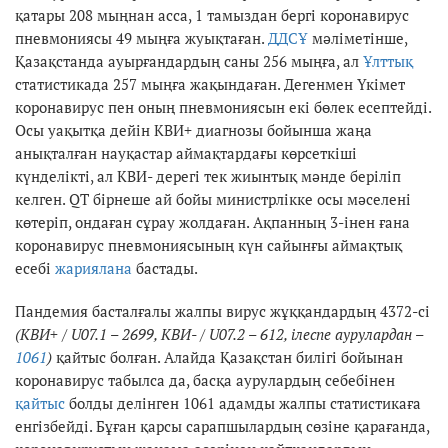
қатары 208 мыңнан асса, 1 тамыздан бергі коронавирус
пневмониясы 49 мыңға жуықтаған.
ДДСҰ
мәліметінше,
Қазақстанда ауырғандардың саны 256 мыңға, ал
Ұлттық
статистикада 257 мыңға жақындаған. Дегенмен Үкімет
коронавирус пен оның пневмониясын екі бөлек есептейді.
Осы уақытқа дейін КВИ+ диагнозы бойынша жаңа
анықталған науқастар аймақтардағы көрсеткіші
күнделікті, ал КВИ- дерегі тек жиынтық мәнде беріліп
келген. QT бірнеше ай бойы министрлікке осы мәселені
көтеріп, ондаған сұрау жолдаған. Ақпанның 3-інен ғана
коронавирус пневмониясының күн сайынғы аймақтық
есебі
жариялана
бастады.
Пандемия басталғалы жалпы вирус жұққандардың 4372-сі
(КВИ+ / U07.1 – 2699, КВИ- / U07.2 – 612, ілеспе аурулардан –
1061
)
қайтыс болған. Алайда Қазақстан билігі бойынан
коронавирус табылса да, басқа аурулардың себебінен
қайтыс
болды делінген 1061 адамды жалпы статистикаға
енгізбейді. Бұған қарсы сарапшылардың сөзіне қарағанда,