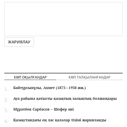
ЖАРИЯЛАУ
КӨП ОҚЫЛҒАНДАР
КӨП ТАЛҚЫЛАНҒАНДАР
Байтұрсынұлы, Ахмет (1873—1938 жж.)
Ауа райына қатысты қазақтың халықтық болжамдары
Мұратбек Сарбасов – Шофер әні
Қазақстандағы ең лас қалалар тізімі жарияланды