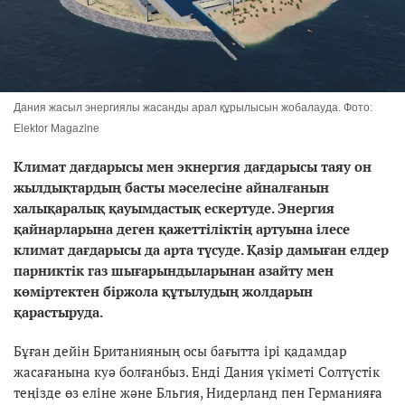
Дания жасыл энергиялы жасанды арал құрылысын жобалауда. Фото:
Elektor Magazine
Климат дағдарысы мен экнергия дағдарысы таяу он
жылдықтардың басты мәселесіне айналғанын
халықаралық қауымдастық ескертуде. Энергия
қайнарларына деген қажеттіліктің артуына ілесе
климат дағдарысы да арта түсуде. Қазір дамыған елдер
парниктік газ шығарындыларынан азайту мен
көміртектен біржола құтылудың жолдарын
қарастыруда.
Бұған дейін Британияның осы бағытта ірі қадамдар
жасағанына куә болғанбыз. Енді Дания үкіметі Солтүстік
теңізде өз еліне және Бльгия, Нидерланд пен Германияға