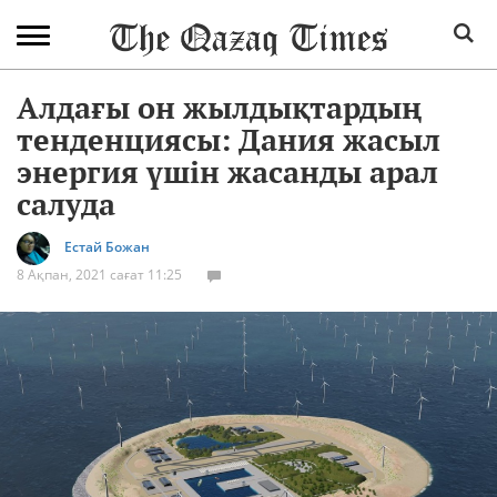
Алдағы он жылдықтардың
тенденциясы: Дания жасыл
энергия үшін жасанды арал
салуда
Естай Божан
8 Ақпан, 2021 сағат 11:25