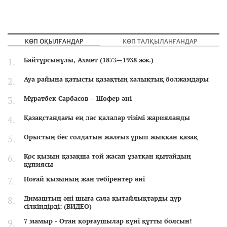
КӨП ОҚЫЛҒАНДАР
КӨП ТАЛҚЫЛАНҒАНДАР
Байтұрсынұлы, Ахмет (1873—1938 жж.)
Ауа райына қатысты қазақтың халықтық болжамдары
Мұратбек Сарбасов – Шофер әні
Қазақстандағы ең лас қалалар тізімі жарияланды
Орыстың бес солдатын жалғыз ұрып жыққан қазақ
Қос қызын қазақша той жасап ұзатқан қытайдың
құпиясы
Ноғай қызының жан тебірентер әні
Димаштың әні шыға сала қытайлықтарды дүр
сілкіндірді: (ВИДЕО)
7 мамыр - Отан қорғаушылар күні құтты болсын!