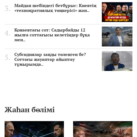
Майдан шебіндегі бетбұрыс: Киевтің
«технократиялық төңкерісі» жән..
Қонаевтағы сот: Садырбайды 12
жылға соттағысы келетіндер бұқа
мен..
Субсидиялар заңды төленген бе?
Соттағы жауаптар айыптау
тұжырымда..
Жаһан бөлімі