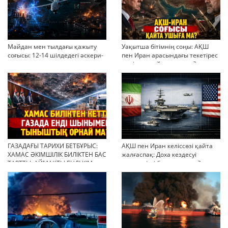
Майдан мен тылдағы қажыту
Уақытша бітімнің соңы: АҚШ
соғысы: 12-14 шілдедегі әскери-
пен Иран арасындағы текетірес
стратегиялық ахуал
неліктен қайта ушықты?
ГАЗАДАҒЫ ТАРИХИ БЕТБҰРЫС:
АҚШ пен Иран келіссөзі қайта
ХАМАС ӘКІМШІЛІК БИЛІКТЕН БАС
жалғаспақ: Доха кездесуі
ТАРТТЫ. АЙМАҚТЫ ЕНДІ КІМ
шиеленісті бәсеңдете ме?
БАСҚАРАДЫ?