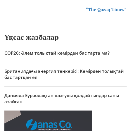
“The Qazaq Times”
Ұқсас жазбалар
COP26: Әлем толықтай көмірден бас тарта ма?
Британиядағы энергия төңкерісі: Көмірден толықтай
бас тартқан ел
Данияда Еуроодақтан шығуды қолдайтындар саны
азайған