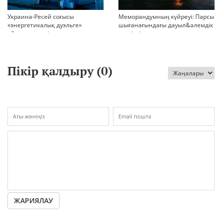
Украина-Ресей соғысы
Меморандумның күйреуі: Парсы
«энергетикалық дуэльге»
шығанағындағы дауыл&әлемдік
айналып кетті
тәртіптің сын сағаты соғып тұр
Пікір қалдыру (
0
)
ЖАРИЯЛАУ