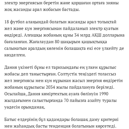
электр энергиясын беретін және қоршаған ортаға зияны
жоқ жасанды арал жобасын бастады.
18 футбол алаңындай болатын жасанды арал толықтай
жел және күн энергиясынан пайдаланып электр қуатын
өндіреді. Алғашқы жобаның құны 34 млрд АҚШ долларына
бағаланған. Жағалаудан 80 шақырым қашықтыққа
салынатын аралдың көлемін болашақта екі есе үлкейту де
көзделген.
Дания үкіметі бұны ел тарихындағы ең үлкен құрылыс
жобасы деп таныстырған. Солтүстік теңіздегі толассыз
жел энергиясы мен күн нұрынан жасыл энергия өндіретін
жобаның құрылысы 2034 жылы пайдалануға беріледі.
Осылайша, Дания көміртектың ауаға бөлінуін 1990
жылдағымен салыстырғанда 70 пайызға азайту туралы
уәдесін орындамақ.
Батыс елдерінің бұл қадамдары болашақ даму критериі
мен жаһандық басты тенденция болатынын көрсетеді.