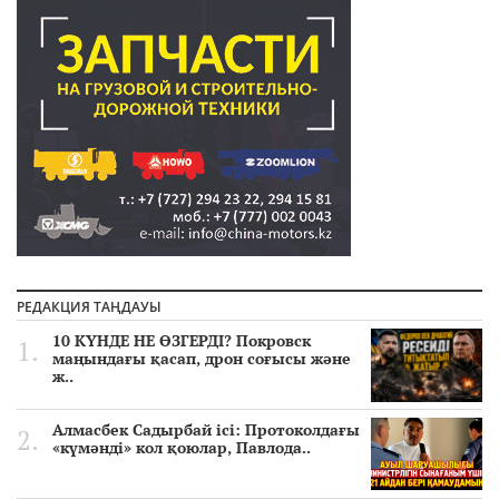
РЕДАКЦИЯ ТАҢДАУЫ
10 КҮНДЕ НЕ ӨЗГЕРДІ? Покровск
маңындағы қасап, дрон соғысы және
ж..
Алмасбек Садырбай ісі: Протоколдағы
«күмәнді» кол қоюлар, Павлода..