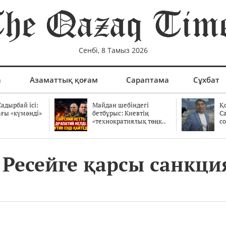
Сенбі, 8 Тамыз 2026
а
Азаматтық қоғам
Сараптама
Сұхбат
адырбай ісі:
Майдан шебіндегі
Қ
ағы «күмәнді»
бетбұрыс: Киевтің
С
.
«технократиялық төңк..
со
 Ресейге қарсы санкц