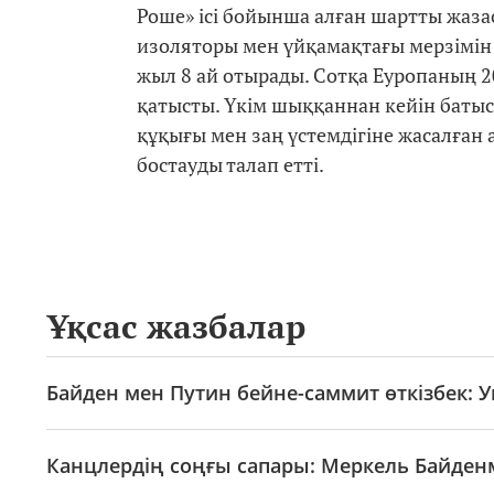
Роше» ісі бойынша алған шартты жаза
изоляторы мен үйқамақтағы мерзімін
жыл 8 ай отырады. Сотқа Еуропаның 
қатысты. Үкім шыққаннан кейін батыс е
құқығы мен заң үстемдігіне жасалған
бостауды талап етті.
Ұқсас жазбалар
Байден мен Путин бейне-саммит өткізбек: 
Канцлердің соңғы сапары: Меркель Байден