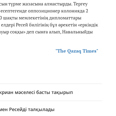
сын түрме жазасына алмастырды. Тергеу
 есептегенде оппозиционер колонияда 2
20 шақты мемлекетінің дипломаттары
лдері Ресей билігінің бұл әрекетін «еркіндік
 ауыр соққы» деп сынға алып, Навальныйды
"The Qazaq Times"
Укриан мәселесі басты тақырып
мен Ресейді талқылады