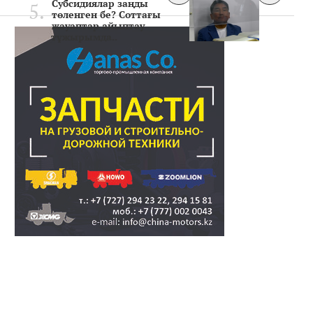
Субсидиялар заңды
төленген бе? Соттағы
жауаптар айыптау
тұжырымда..