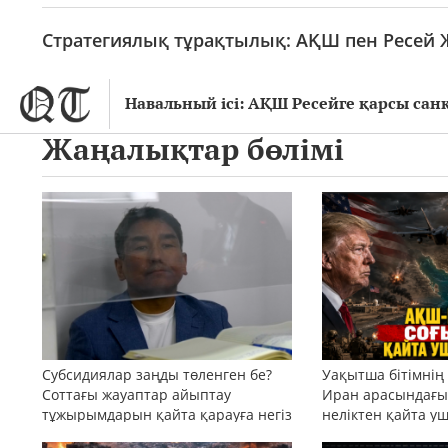
Стратегиялық тұрақтылық: АҚШ пен Ресей Ж
Навальный ісі: АҚШ Ресейге қарсы с
Жаңалықтар бөлімі
Субсидиялар заңды төленген бе?
Уақытша бітімнің
Соттағы жауаптар айыптау
Иран арасындағы 
тұжырымдарын қайта қарауға негіз
неліктен қайта у
бола ала ма?