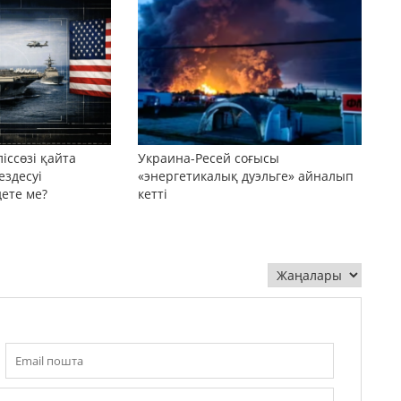
іссөзі қайта
Украина-Ресей соғысы
ездесуі
«энергетикалық дуэльге» айналып
дете ме?
кетті