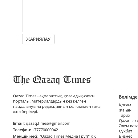
ЖАРИЯЛАУ
Qazaq Times - ақпараттық, қоғамдық-саяси
Бөлімде
порталы. Материалдардың кез келген
Қоғам
пайдалануына редакцияның келісімімен ғана
Жаһан
жол беріледі.
Тарих
Qazaq сөз
Email:
qazaq.times@gmail.com
Әлем қаз
Телефон:
+77770000042
Сұхбат
Меншік иесі:
"Qazaq Times Медиа Груп" ҚҚ
Бизнес