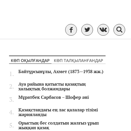
КӨП ОҚЫЛҒАНДАР
КӨП ТАЛҚЫЛАНҒАНДАР
Байтұрсынұлы, Ахмет (1873—1938 жж.)
Ауа райына қатысты қазақтың
халықтық болжамдары
Мұратбек Сарбасов – Шофер әні
Қазақстандағы ең лас қалалар тізімі
жарияланды
Орыстың бес солдатын жалғыз ұрып
жыққан қазақ