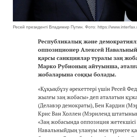
Ресей президенті Владимир Путин. Фото: https://www.interfax.
Республикалық және демократия
оппозиционер
Алексей Навальны
қарсы санкциялар туралы заң жоб
Марко Рубионың айтуынша, аталған
жобаларына соққы болады.
«Құқықбұзу әрекеттері үшін Ресей Фе
жылғы заң жобасы» деп аталатын құжа
(Делавэр демократы), Бен Кардин (М
Крис Ван Холлен (Мэриленд штатының
«Заң жобасында оппозиция жетекшісі
Навальныйдың улануы мен түрмеге қа