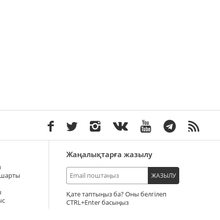
Жаңалықтарға жазылу
ы
 шарты
ЖАЗЫЛУ
ы
Қате таптыңыз ба? Оны белгілеп
ыс
+Enter басыңыз