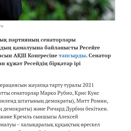
ru
лық
партияның сенаторлары
й
дың қамалуына байланысты
Ресей
ге
асын АҚШ Конгресіне
тапсырды
.
Сенатор
 құжат Ресейдің бірқатар ірі
дерациясын жауапқа тарту туралы 2021
тты сенаторлар Марко Рубио, Крис Кунс
эриленд штатының демократы), Митт Ромни,
 демократы) және Ричард Дурбин бекіткен.
 және Кремль сыншысы Алексей
малуы – халықаралық құқықтың өрескел