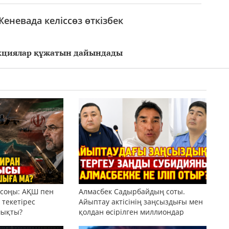
еневада келіссөз өткізбек
анкциялар құжатын дайындады
 соңы: АҚШ пен
Алмасбек Садырбайдың соты.
текетірес
Айыптау актісінің заңсыздығы мен
шықты?
қолдан өсірілген миллиондар