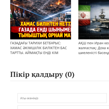
ГАЗАДАҒЫ ТАРИХИ БЕТБҰРЫС:
АҚШ пен Иран кел
ХАМАС ӘКІМШІЛІК БИЛІКТЕН БАС
жалғаспақ: Доха к
ТАРТТЫ. АЙМАҚТЫ ЕНДІ КІМ
шиеленісті бәсең
БАСҚАРАДЫ?
Пікір қалдыру (
0
)