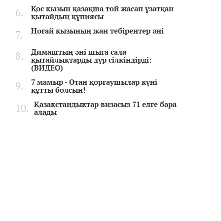
Қос қызын қазақша той жасап ұзатқан
қытайдың құпиясы
Ноғай қызының жан тебірентер әні
Димаштың әні шыға сала
қытайлықтарды дүр сілкіндірді:
(ВИДЕО)
7 мамыр - Отан қорғаушылар күні
құтты болсын!
Қазақстандықтар визасыз 71 елге бара
алады