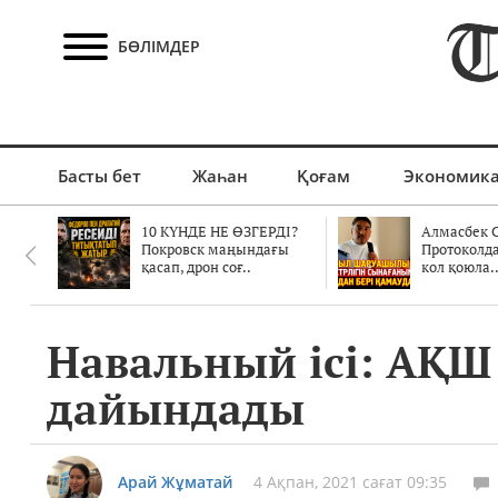
БӨЛІМДЕР
Басты бет
Жаһан
Қоғам
Экономик
10 КҮНДЕ НЕ ӨЗГЕРДІ?
Алмасбек С
Покровск маңындағы
Протоколд
қасап, дрон соғ..
кол қоюла.
Навальный ісі: АҚШ
дайындады
Арай Жұматай
4 Ақпан, 2021 сағат 09:35