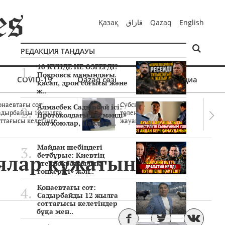
Қазақ
قازاق
Qazaq
English
РЕДАКЦИЯ ТАҢДАУЫ
10 КҮНДЕ НЕ ӨЗГЕРДІ?
Покровск маңындағы
COVID-19
Qazaq сөзі
Мультимедиа
қасап, дрон соғысы және
ж..
онаевтағы сот:
Субсидиялар заңды
Алмасбек Садырбай ісі:
адырбайды 12 жылға
төленген бе? Соттағы
Протоколдағы «күмәнді»
ттағысы келетінде..
жауаптар айыптау..
кол қоюлар, Павлода..
Майдан шебіндегі
иялар құжатын
бетбұрыс: Киевтің
«технократиялық
төңкерісі» жән..
Қонаевтағы сот:
Садырбайды 12 жылға
соттағысы келетіндер
бұқа мен..