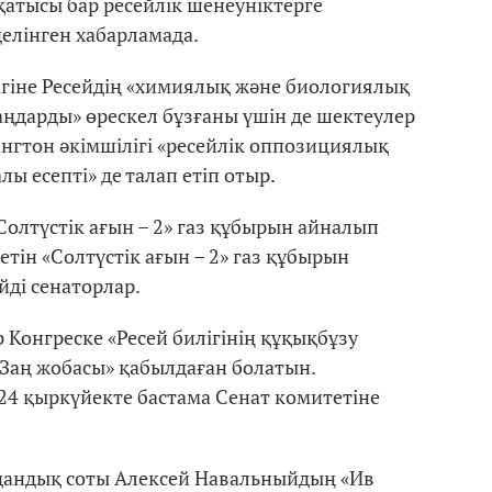
 қатысы бар ресейлік шенеуніктерге
делінген хабарламада.
лігіне Ресейдің «химиялық және биологиялық
ңдарды» өрескел бұзғаны үшін де шектеулер
нгтон әкімшілігі «ресейлік оппозициялық
ы есепті» де талап етіп отыр.
Солтүстік ағын – 2» газ құбырын айналып
етін «Солтүстік ағын – 2» газ құбырын
йді сенаторлар.
Конгреске «Ресей билігінің құқықбұзу
 Заң жобасы» қабылдаған болатын.
 24 қыркүйекте бастама Сенат комитетіне
дандық соты Алексей Навальныйдың «Ив