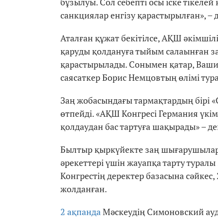
бұзылуы. Сол себепті осы іске тікелей
санкциялар енгізу қарастырылған», – 
Аталған құжат бекітілсе, АҚШ әкімші
қаруды қолдануға тыйым салаынған за
қарастырылады. Сонымен қатар, Ваши
саясаткер Борис Немцовтың өлімі турал
Заң жобасындағы тармақтардың бірі «
өтпейді. «АҚШ Конгресі Германия үкім
қолдаудан бас тартуға шақырады» – де
Былтыр қыркүйекте заң шығарушылар 
әрекеттері үшін жауапқа тарту туралы
Конгрестің деректер базасына сәйкес,
жолданған.
2 ақпанда
Мәскеудің Симоновский ау