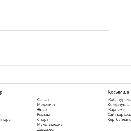
р
Қосымша
Саясат
Жоба турал
Мәдениет
Қолданушы
Өнер
Жарнама
і
Ғылым
Сайт картас
ақтары
Спорт
Кері байлан
Мультимедиа
Дайджест