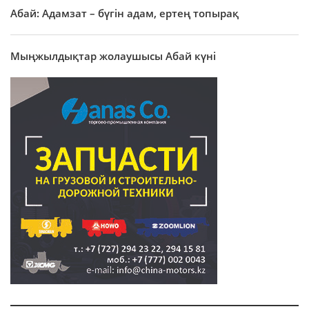
Абай: Адамзат – бүгін адам, ертең топырақ
Мыңжылдықтар жолаушысы Абай күні