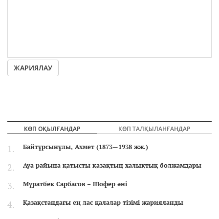
ЖАРИЯЛАУ
КӨП ОҚЫЛҒАНДАР
КӨП ТАЛҚЫЛАНҒАНДАР
Байтұрсынұлы, Ахмет (1873—1938 жж.)
Ауа райына қатысты қазақтың халықтық болжамдары
Мұратбек Сарбасов – Шофер әні
Қазақстандағы ең лас қалалар тізімі жарияланды