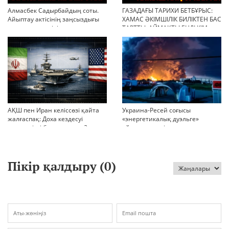
Алмасбек Садырбайдың соты.
ГАЗАДАҒЫ ТАРИХИ БЕТБҰРЫС:
Айыптау актісінің заңсыздығы
ХАМАС ӘКІМШІЛІК БИЛІКТЕН БАС
мен қолдан өсірілген
ТАРТТЫ. АЙМАҚТЫ ЕНДІ КІМ
миллиондар
БАСҚАРАДЫ?
АҚШ пен Иран келіссөзі қайта
Украина-Ресей соғысы
жалғаспақ: Доха кездесуі
«энергетикалық дуэльге»
шиеленісті бәсеңдете ме?
айналып кетті
Пікір қалдыру (
0
)