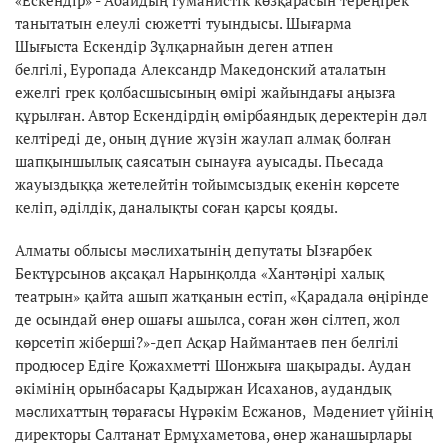
танытатын елеулі сюжетті туындысы. Шығарма
Шығыста Ескендір Зұлқарнайын деген атпен
белгілі, Еуропада Александр Македонский аталатын
ежелгі грек қолбасшысының өмірі жайындағы аңызға
құрылған. Автор Ескендірдің өмірбаяндық деректерін дәл
келтіреді де, оның дүние жүзін жаулап алмақ болған
шапқыншылық саясатын сынауға ауысады. Пьесада
жауыздыққа жетелейтін тойымсыздық екенін көрсете
келіп, әділдік, даналықты соған қарсы қояды.
Алматы облысы мәслихатынің депутаты Ызғарбек
Бектұрсынов ақсақал Нарынқолда «Хантәңірі халық
театрын» қайта ашып жатқанын естіп, «Қарадала өңірінде
де осындай өнер ошағы ашылса, соған жөн сілтеп, жол
көрсетіп жіберші?»-деп Асқар Наймантаев пен белгілі
продюсер Едіге Қожахметті Шонжыға шақырады. Аудан
әкімінің орынбасары Қадыржан Исаханов, аудандық
мәслихаттың төрағасы Нұрәкім Есжанов, Мәдениет үйінің
директоры Салтанат Ермұхаметова, өнер жанашырлары