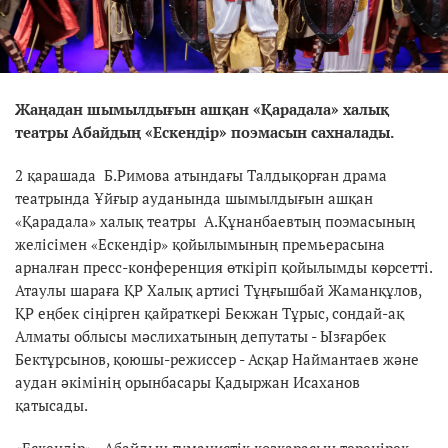
Жаңадан шымылдығын ашқан «Қарадала» халық
театры Абайдың «Ескендір» поэмасын сахналады.
2 қарашада Б.Римова атындағы Талдықорған драма
театрында Ұйғыр ауданында шымылдығын ашқан
«Қарадала» халық театры А.Құнанбаевтың поэмасының
желісімен «Ескендір» қойылымының премьерасына
арналған пресс-конференция өткіріп қойылымды көрсетті.
Атаулы шараға ҚР Халық артисі Тұңғышбай Жаманқұлов,
ҚР еңбек сіңірген қайраткері Бекжан Тұрыс, сондай-ақ
Алматы облысы мәслихатының депутаты - Ызғарбек
Бектұрсынов, қоюшы-режиссер - Асқар Наймантаев және
аудан әкімінің орынбасары Қадыржан Исаханов
қатысады.
«Ескендір» - Абайдың гуманистік көзқарасын тереңірек