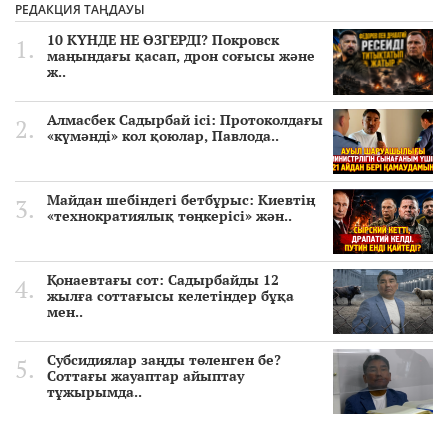
РЕДАКЦИЯ ТАҢДАУЫ
10 КҮНДЕ НЕ ӨЗГЕРДІ? Покровск
маңындағы қасап, дрон соғысы және
ж..
Алмасбек Садырбай ісі: Протоколдағы
«күмәнді» кол қоюлар, Павлода..
Майдан шебіндегі бетбұрыс: Киевтің
«технократиялық төңкерісі» жән..
Қонаевтағы сот: Садырбайды 12
жылға соттағысы келетіндер бұқа
мен..
Субсидиялар заңды төленген бе?
Соттағы жауаптар айыптау
тұжырымда..