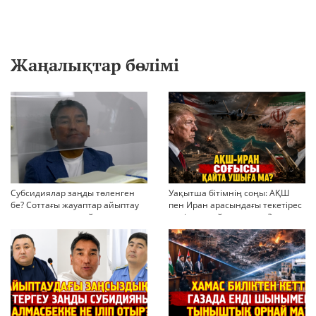
Жаңалықтар бөлімі
Субсидиялар заңды төленген
Уақытша бітімнің соңы: АҚШ
бе? Соттағы жауаптар айыптау
пен Иран арасындағы текетірес
тұжырымдарын қайта қарауға
неліктен қайта ушықты?
негіз бола ала ма?