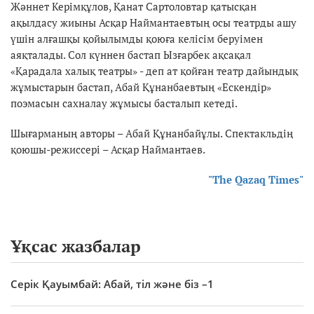
Жәннет Керімқұлов, Қанат Сартоловтар қатысқан
ақылдасу жиыны Асқар Наймантаевтың осы театрды ашу
үшін алғашқы қойылымды қоюға келісім беруімен
аяқталады. Сол күннен бастап Ызғарбек ақсақал
«Қарадала халық театры» - деп ат қойған театр дайындық
жұмыстарын бастап, Абай Құнанбаевтың «Ескендір»
поэмасын сахналау жұмысы басталып кетеді.
Шығарманың авторы – Абай Құнанбайұлы. Спектакльдің
қоюшы-режиссері – Асқар Наймантаев.
"The Qazaq Times"
Ұқсас жазбалар
Серік Қауымбай: Абай, тіл және біз –1