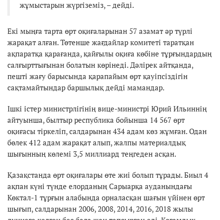
жұмыстарын жүргіземіз, – дейді.
Екі мыңға тарта өрт оқиғаларынан 57 азамат әр түрлі
жарақат алған. Төтенше жағдайлар комитеті таратқан
ақпаратқа қарағанда, қайғылы оқиға көбіне тұрғындардың
салғырттығынан болатын көрінеді. Дәлірек айтқанда,
пешті жағу барысында қарапайым өрт қауіпсіздігін
сақтамайтындар баршылық дейді мамандар.
Ішкі істер министрлігінің вице-министрі Юрий Ильиннің
айтуынша, былтыр республика бойынша 14 567 өрт
оқиғасы тіркеліп, салдарынан 434 адам көз жұмған. Одан
бөлек 412 адам жарақат алып, жалпы материалдық
шығынның көлемі 3,5 миллиард теңгеден асқан.
Қазақстанда өрт оқиғалары өте жиі болып тұрады. Биыл 4
ақпан күні түнде елорданың Сарыарқа ауданындағы
Көктал-1 тұрғын алабында орналасқан шағын үйінен өрт
шығып, салдарынан 2006, 2008, 2014, 2016, 2018 жылы