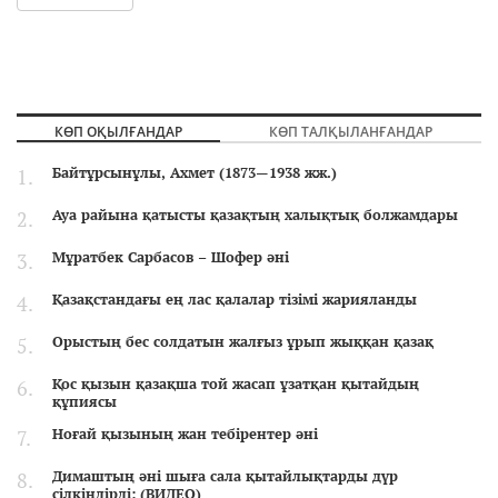
КӨП ОҚЫЛҒАНДАР
КӨП ТАЛҚЫЛАНҒАНДАР
Байтұрсынұлы, Ахмет (1873—1938 жж.)
Ауа райына қатысты қазақтың халықтық болжамдары
Мұратбек Сарбасов – Шофер әні
Қазақстандағы ең лас қалалар тізімі жарияланды
Орыстың бес солдатын жалғыз ұрып жыққан қазақ
Қос қызын қазақша той жасап ұзатқан қытайдың
құпиясы
Ноғай қызының жан тебірентер әні
Димаштың әні шыға сала қытайлықтарды дүр
сілкіндірді: (ВИДЕО)