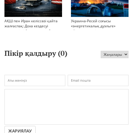
АҚШ пен Иран келіссөзі қайта
Украина-Ресей соғысы
жалғаспақ: Доха кездесуі
«энергетикалық дуэльге»
шиеленісті бәсеңдете ме?
айналып кетті
Пікір қалдыру (
0
)
ЖАРИЯЛАУ