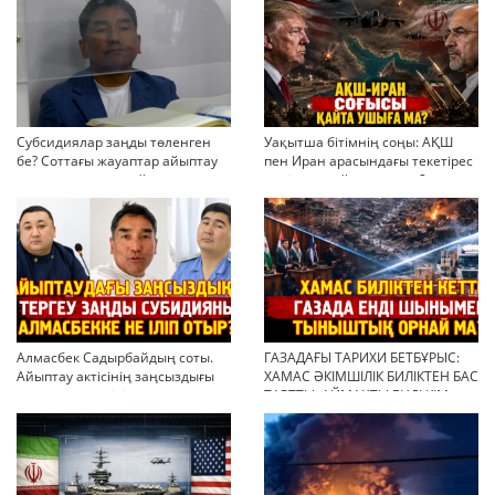
Субсидиялар заңды төленген
Уақытша бітімнің соңы: АҚШ
бе? Соттағы жауаптар айыптау
пен Иран арасындағы текетірес
тұжырымдарын қайта қарауға
неліктен қайта ушықты?
негіз бола ала ма?
Алмасбек Садырбайдың соты.
ГАЗАДАҒЫ ТАРИХИ БЕТБҰРЫС:
Айыптау актісінің заңсыздығы
ХАМАС ӘКІМШІЛІК БИЛІКТЕН БАС
мен қолдан өсірілген
ТАРТТЫ. АЙМАҚТЫ ЕНДІ КІМ
миллиондар
БАСҚАРАДЫ?