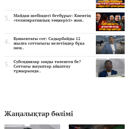
Майдан шебіндегі бетбұрыс: Киевтің
«технократиялық төңкерісі» жән..
Қонаевтағы сот: Садырбайды 12
жылға соттағысы келетіндер бұқа
мен..
Субсидиялар заңды төленген бе?
Соттағы жауаптар айыптау
тұжырымда..
Жаңалықтар бөлімі