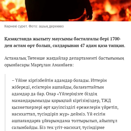
Көрнекі сурет. Фото: ашық дереккөз
Қазақстанда жылыту маусымы басталғалы бері 1700-
ден астам өрт болып, салдарынан 47 адам қаза тапқан.
Астаналық Төтенше жағдайлар департаменті бастығының
орынбасары Марғұлан Аманбаев:
– Үйіне кіргізбейтін адамдар болады. Иттерін
жібереді, есіктерін ашпайды, балағаттайтын
адамдар да бар. Олар «Үйлеріңізге біздің
мамандарымызды қорықпай кіргізіңіздер, ТЖД
қызметкерлері өрт қауіпсіздігі ережелерін үйретіп,
насихаттап, түсіндіріп жүр» дейміз. Үй есігін
ашпағандарға ұйғарымдама толтырылып, айыппұл
салынбайды. Біз тек үгіт-насихат, түсіндірме