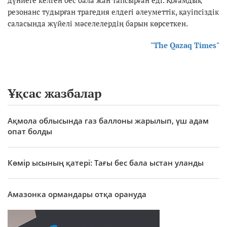
дүниеге келген бес бала жан тапсырған еді. Қоғамдық
резонанс тудырған трагедия елдегі әлеуметтік, қауіпсіздік
саласында жүйелі мәселелердің барын көрсеткен.
"The Qazaq Times"
Ұқсас жазбалар
Ақмола облысында газ баллоны жарылып, үш адам
опат болды
Көмір ысының қатері: Тағы бес бала ыстан уланды
Амазонка ормандары отқа орануда