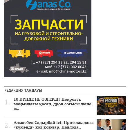
РЕДАКЦИЯ ТАҢДАУЫ
10 КҮНДЕ НЕ ӨЗГЕРДІ? Покровск
маңындағы қасап, дрон соғысы және
ж..
Алмасбек Садырбай ісі: Протоколдағы
«күмәнді» кол қоюлар, Павлода..