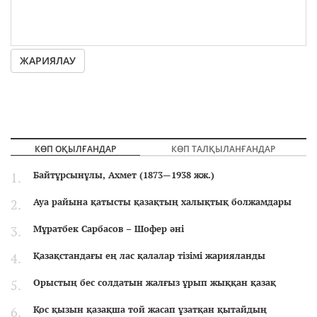
ЖАРИЯЛАУ
КӨП ОҚЫЛҒАНДАР
КӨП ТАЛҚЫЛАНҒАНДАР
Байтұрсынұлы, Ахмет (1873—1938 жж.)
Ауа райына қатысты қазақтың халықтық болжамдары
Мұратбек Сарбасов – Шофер әні
Қазақстандағы ең лас қалалар тізімі жарияланды
Орыстың бес солдатын жалғыз ұрып жыққан қазақ
Қос қызын қазақша той жасап ұзатқан қытайдың