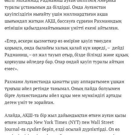
туралы ұстанымын да білдірді. Онда Ауғанстан
қауіпсіздігін нығайту үшін миллиардтаған ақша
шығындап жатқан АҚШ, бассауға сұраған Рахманидың
өтінішін қабылдамайтынынан үмітті екені айтылған.
«Егер, әскери қызметкер өз өміріне қауіп төнуден
қорықса, онда былайғы халық қалай күн көреді, – дейді
Радманиш, – ол жал тауып отыр, бізде білімді және құқық
қорғаушы әйледер бар. Олар ондай қауіп туралы айтқан
емес».
Рахмани Ауғанстанда қанатты ұшу аппаратымен ұшқан
тұңғыш әйел ретінде танымал. Оның пайда болуымен
бірге Ауғанстандағы әйел құқы мен мүмкіндігі артады
деген үміт те зорайған.
Алайда, АҚШ-та бір жыл дайындықтан өткен ауған қызы
өткен аптада New York Times (NYT) пен Wall Street
Journal-ға сұхбат беріп, елді осылай дүрліктірді. Ол өз