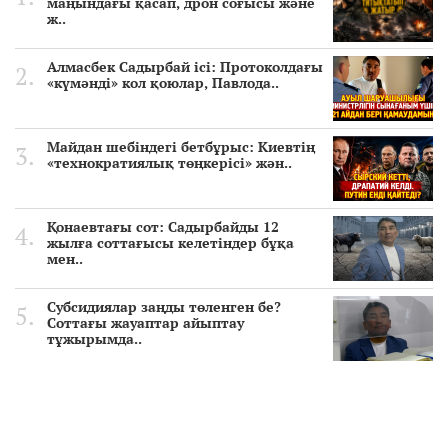
маңындағы қасап, дрон соғысы және
ж..
Алмасбек Садырбай ісі: Протоколдағы
«күмәнді» кол қоюлар, Павлода..
Майдан шебіндегі бетбұрыс: Киевтің
«технократиялық төңкерісі» жән..
Қонаевтағы сот: Садырбайды 12
жылға соттағысы келетіндер бұқа
мен..
Субсидиялар заңды төленген бе?
Соттағы жауаптар айыптау
тұжырымда..