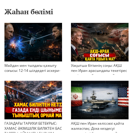
Жаһан бөлімі
Майдан мен тылдағы қажыту
Уақытша бітімнің соңы: АҚШ
соғысы: 12-14 шілдедегі әскери-
пен Иран арасындағы текетірес
стратегиялық ахуал
неліктен қайта ушықты?
ГАЗАДАҒЫ ТАРИХИ БЕТБҰРЫС:
АҚШ пен Иран келіссөзі қайта
ХАМАС ӘКІМШІЛІК БИЛІКТЕН БАС
жалғаспақ: Доха кездесуі