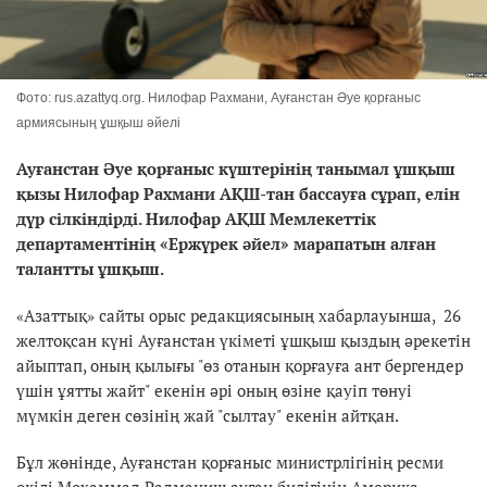
Фото: rus.azattyq.org. Нилофар Рахмани, Ауғанстан Әуе қорғаныс
армиясының ұшқыш әйелі
Ауғанстан Әуе қорғаныс күштерінің танымал ұшқыш
қызы Нилофар Рахмани АҚШ-тан бассауға сұрап, елін
дүр сілкіндірді. Нилофар АҚШ Мемлекеттік
департаментінің «Ержүрек әйел» марапатын алған
талантты ұшқыш.
«Азаттық» сайты орыс редакциясының хабарлауынша, 26
желтоқсан күні Ауғанстан үкіметі ұшқыш қыздың әрекетін
айыптап, оның қылығы "өз отанын қорғауға ант бергендер
үшін ұятты жайт" екенін әрі оның өзіне қауіп төнуі
мүмкін деген сөзінің жай "сылтау" екенін айтқан.
Бұл жөнінде, Ауғанстан қорғаныс министрлігінің ресми
өкілі Мохаммад Радманиш ауған билігінің Америка