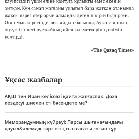
қауіпсіздігі үшін еліне қайтуға құлықты емес екенін
айтқан. Күн санап жағдайы ушығып бара жатқан отанында
жақсы өзрегістер орын алмайды деген пікірін білдірген.
Оған мысал ретінде, осы айдың басында, Ауғанстанның
оңтүстігіндегі әуежайдың әйел қызметкерінің өлімін
келтірді.
«
The Qazaq Times
»
Ұқсас жазбалар
АҚШ пен Иран келіссөзі қайта жалғаспақ: Доха
кездесуі шиеленісті бәсеңдете ме?
Меморандумның күйреуі: Парсы шығанағындағы
дауыл&әлемдік тәртіптің сын сағаты соғып тұр