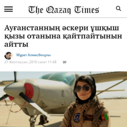
Ауғанстанның әскери ұшқыш
қызы отанына қайтпайтынын
айтты
Мұрат Алмасбекұлы
27 Желтоқсан, 2016 сағат 11:48