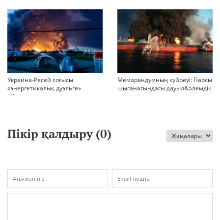
ТАРТТЫ. АЙМАҚТЫ ЕНДІ КІМ
шиеленісті бәсеңдете ме?
БАСҚАРАДЫ?
Украина-Ресей соғысы
Меморандумның күйреуі: Парсы
«энергетикалық дуэльге»
шығанағындағы дауыл&әлемдік
айналып кетті
тәртіптің сын сағаты соғып тұр
Пікір қалдыру (
0
)