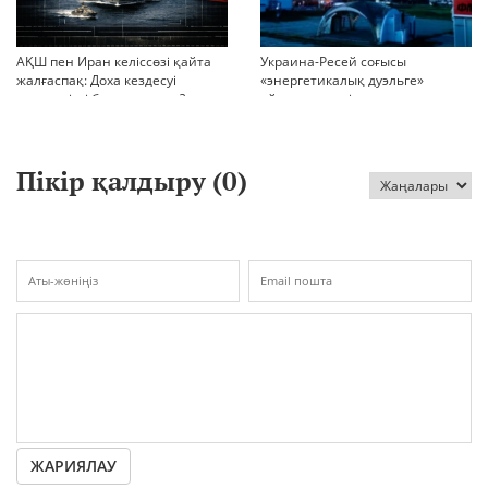
АҚШ пен Иран келіссөзі қайта
Украина-Ресей соғысы
жалғаспақ: Доха кездесуі
«энергетикалық дуэльге»
шиеленісті бәсеңдете ме?
айналып кетті
Пікір қалдыру (
0
)
ЖАРИЯЛАУ