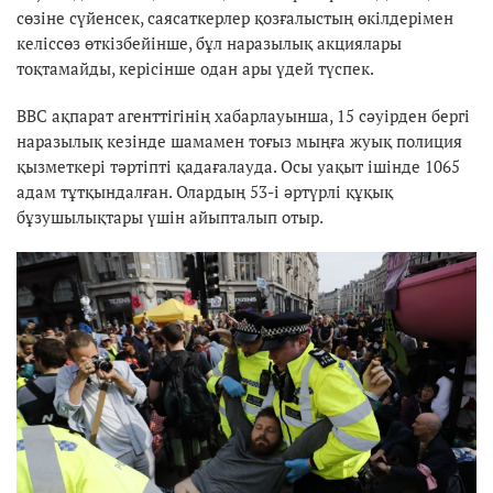
сөзіне сүйенсек, саясаткерлер қозғалыстың өкілдерімен
келіссөз өткізбейінше, бұл наразылық акциялары
тоқтамайды, керісінше одан ары үдей түспек.
ВВС ақпарат агенттігінің хабарлауынша, 15 сәуірден бергі
наразылық кезінде шамамен тоғыз мыңға жуық полиция
қызметкері тәртіпті қадағалауда. Осы уақыт ішінде 1065
адам тұтқындалған. Олардың 53-і әртүрлі құқық
бұзушылықтары үшін айыпталып отыр.