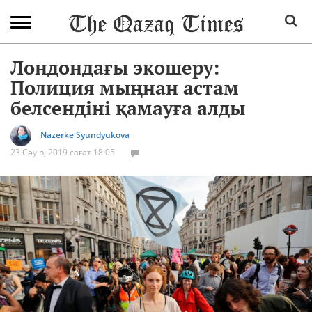
Лондондағы экошеру:
Полиция мыңнан астам
белсендіні қамауға алды
Nazerke Syundyukova
23 Сәуір, 2019 сағат 18:05