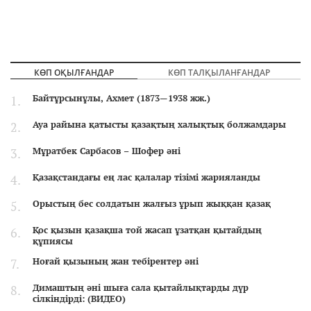
КӨП ОҚЫЛҒАНДАР
КӨП ТАЛҚЫЛАНҒАНДАР
Байтұрсынұлы, Ахмет (1873—1938 жж.)
Ауа райына қатысты қазақтың халықтық болжамдары
Мұратбек Сарбасов – Шофер әні
Қазақстандағы ең лас қалалар тізімі жарияланды
Орыстың бес солдатын жалғыз ұрып жыққан қазақ
Қос қызын қазақша той жасап ұзатқан қытайдың
құпиясы
Ноғай қызының жан тебірентер әні
Димаштың әні шыға сала қытайлықтарды дүр
сілкіндірді: (ВИДЕО)