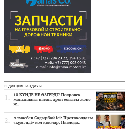
РЕДАКЦИЯ ТАҢДАУЫ
10 КҮНДЕ НЕ ӨЗГЕРДІ? Покровск
маңындағы қасап, дрон соғысы және
ж..
Алмасбек Садырбай ісі: Протоколдағы
«күмәнді» кол қоюлар, Павлода..