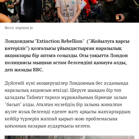
Фото: espreso.tv
Лондондағы "Extinction Rebellion" ("Жойылуға қарсы
көтеріліс") қозғалысы ұйымдастырған наразылық
акциялары бір аптаға созылды. Осы уақытта Лондон
полициясы мыңнан астам белсендіні қамауға алды,
деп жазады ВВС.
Дүйсенбі күні әкошерушілер Лондонның бес ауданында
наразылық акциясын өткізді. Шеруге шыққан бір топ
қаладағы Табиғат тарихи мұражайының бірнеше залын
"басып" алды. Аталған музейдің бір залына жиналған
жүзге жуық белсенді еденге жату арқылы жануарлардың
кейбір түрлерін жаппай қырып-жою проблемасына
қоғамның назарын аудартқысы келген.