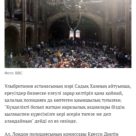
Фото: ВВС
Ұлыбритания астанасының мэрі Садық Ханның айтуынша,
ереуілдер бизнеске елеулі зарар келтіріп қана қоймай,
қалалық полицияға да көптеген қиыншылық туғызған.
"Күнделікті болып жатқан наразылық акциялары біздің
қылмыспен күресімізге кері әсерін тигезе ме деп
алаңдаймын" дейді ол өз сөзінде.
Ал, Лондон полициясының комиссары Кресси Диктің