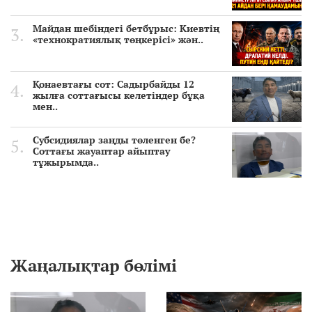
Майдан шебіндегі бетбұрыс: Киевтің
«технократиялық төңкерісі» жән..
Қонаевтағы сот: Садырбайды 12
жылға соттағысы келетіндер бұқа
мен..
Субсидиялар заңды төленген бе?
Соттағы жауаптар айыптау
тұжырымда..
Жаңалықтар бөлімі