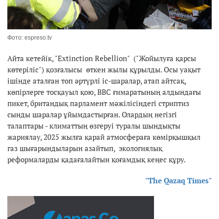
Фото: espreso.tv
Айта кетейік, "Extinction Rebellion" ("Жойылуға қарсы
көтеріліс") қозғалысы өткен жылы құрылды. Осы уақыт
ішінде аталған топ әртүрлі іс-шаралар, атап айтсақ,
көпірлерге тосқауыл қою, ВВС ғимаратының алдындағы
пикет, британдық парламент мәжілісіндегі стриптиз
сынды шаралар ұйымдастырған. Олардың негізгі
талаптары - климаттың өзгеруі туралы шындықты
жариялау, 2025 жылға қарай атмосфераға көмірқышқыл
газ шығарындыларын азайтып, экологиялық
реформаларды қадағалайтын қоғамдық кеңес құру.
"The Qazaq Times"