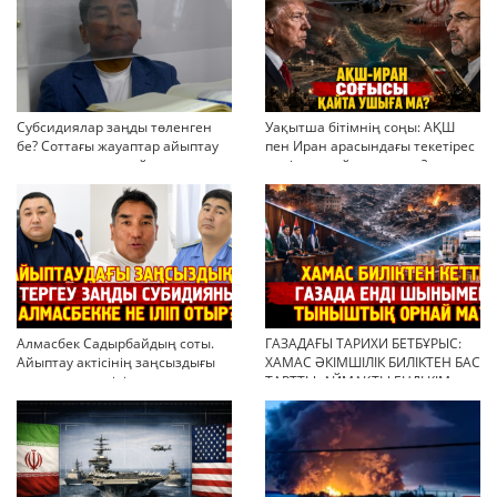
Субсидиялар заңды төленген
Уақытша бітімнің соңы: АҚШ
бе? Соттағы жауаптар айыптау
пен Иран арасындағы текетірес
тұжырымдарын қайта қарауға
неліктен қайта ушықты?
негіз бола ала ма?
Алмасбек Садырбайдың соты.
ГАЗАДАҒЫ ТАРИХИ БЕТБҰРЫС:
Айыптау актісінің заңсыздығы
ХАМАС ӘКІМШІЛІК БИЛІКТЕН БАС
мен қолдан өсірілген
ТАРТТЫ. АЙМАҚТЫ ЕНДІ КІМ
миллиондар
БАСҚАРАДЫ?