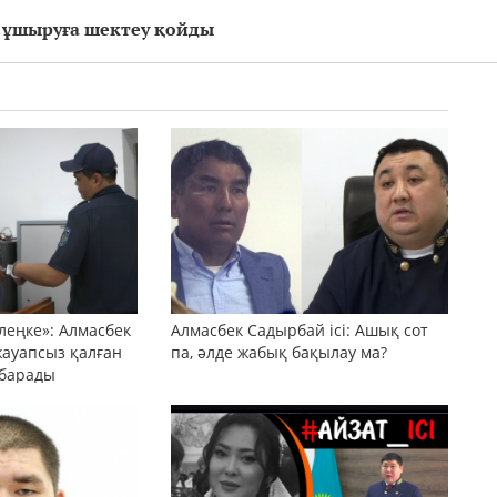
 ұшыруға шектеу қойды
леңке»: Алмасбек
Алмасбек Садырбай ісі: Ашық сот
жауапсыз қалған
па, әлде жабық бақылау ма?
 барады