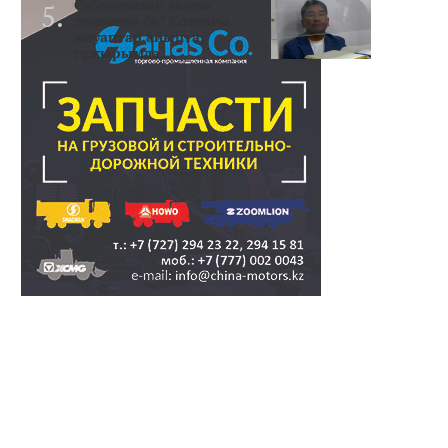
Субсидиялар заңды
төленген бе? Соттағы
жауаптар айыптау
тұжырымда..