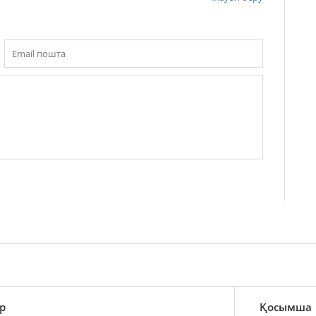
р
Қосымша