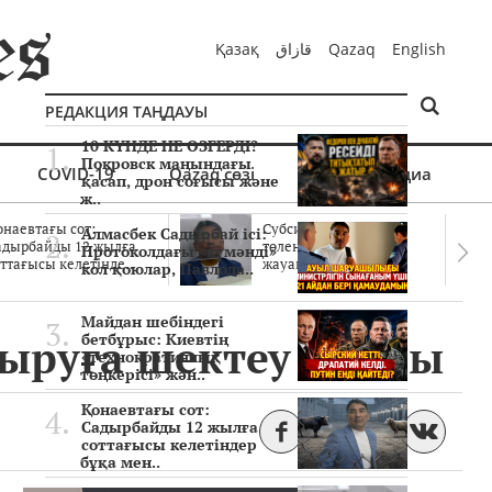
Қазақ
قازاق
Qazaq
English
РЕДАКЦИЯ ТАҢДАУЫ
10 КҮНДЕ НЕ ӨЗГЕРДІ?
Покровск маңындағы
COVID-19
Qazaq сөзі
Мультимедиа
қасап, дрон соғысы және
ж..
онаевтағы сот:
Субсидиялар заңды
Алмасбек Садырбай ісі:
адырбайды 12 жылға
төленген бе? Соттағы
Протоколдағы «күмәнді»
ттағысы келетінде..
жауаптар айыптау..
кол қоюлар, Павлода..
Майдан шебіндегі
ыруға шектеу қойды
бетбұрыс: Киевтің
«технократиялық
төңкерісі» жән..
Қонаевтағы сот:
Садырбайды 12 жылға
соттағысы келетіндер
бұқа мен..