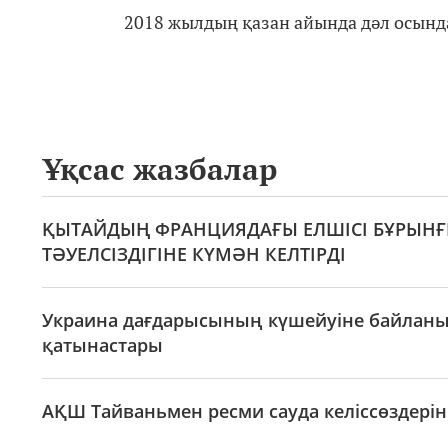
2018 жылдың қазан айында дәл осынд
Ұқсас жазбалар
ҚЫТАЙДЫҢ ФРАНЦИЯДАҒЫ ЕЛШІСІ БҰРЫНҒЫ
ТӘУЕЛСІЗДІГІНЕ КҮМӘН КЕЛТІРДІ
Украина дағдарысының күшейуіне байланыс
қатынастары
АҚШ Тайваньмен ресми сауда келіссөздерін