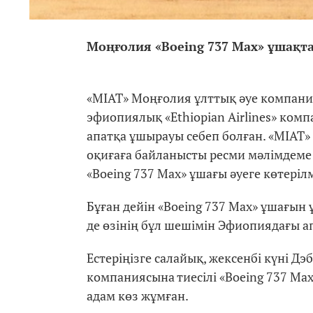
Моңғолия
«Boeing 737 Max»
ұшақта
«MIAT» Моңғолия ұлттық әуе компан
эфиопиялық «Ethiopian Airlines» комп
апатқа ұшырауы себеп болған. «MIAT
оқиғаға байланысты ресми мәлімдеме 
«Boeing 737 Max» ұшағы әуеге көтерілм
Бұған дейін «Boeing 737 Max» ұшағын
де өзінің бұл шешімін Эфиопиядағы а
Естеріңізге салайық, жексенбі күні Дэ
компаниясына тиесілі «Boeing 737 Ma
адам көз жұмған.