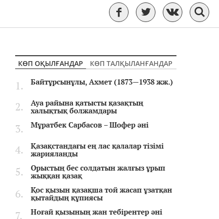
КӨП ОҚЫЛҒАНДАР
КӨП ТАЛҚЫЛАНҒАНДАР
Байтұрсынұлы, Ахмет (1873—1938 жж.)
Ауа райына қатысты қазақтың
халықтық болжамдары
Мұратбек Сарбасов – Шофер әні
Қазақстандағы ең лас қалалар тізімі
жарияланды
Орыстың бес солдатын жалғыз ұрып
жыққан қазақ
Қос қызын қазақша той жасап ұзатқан
қытайдың құпиясы
Ноғай қызының жан тебірентер әні