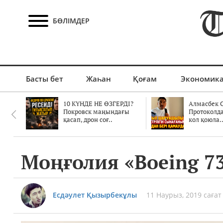
БӨЛІМДЕР
Басты бет
Жаһан
Қоғам
Экономик
10 КҮНДЕ НЕ ӨЗГЕРДІ?
Алмасбек С
Покровск маңындағы
Протоколд
қасап, дрон соғ..
кол қоюла.
Моңғолия «Boeing 7
Есдәулет Қызырбекұлы
11 Наурыз, 2019 сағат