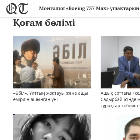
Моңғолия «Boeing 737 Max» ұшақтарын
Қоғам бөлімі
«Әбіл». Ұлттың жоқтауы және ащы
Ашық соттағы «кө
өмірдің ашынған үні
Садырбай ісінде 
сұрақтар көбейіп