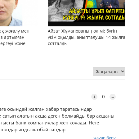
ақ жоғалу мен
Айзат Жұманованың өлімі: бүгін
сіз артылған
үкім оқылды, айыпталушы 14 жылға
тергеуі және
сотталды
+
–
0
еге осындай жалган хабар таратасындар
к сатып алатын акша деген болмайды бар акшаны
нысты банк компаниялар жеп кояады. Неге
 алгандарынды жазбайсындар
жауап беру