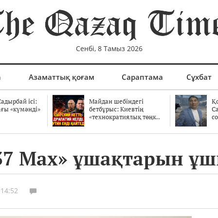
Сенбі, 8 Тамыз 2026
а
Азаматтық қоғам
Сараптама
Сұхбат
адырбай ісі:
Майдан шебіндегі
Қ
ағы «күмәнді»
бетбұрыс: Киевтің
С
.
«технократиялық төңк..
со
37 Max» ұшақтарын ұш
 14:52