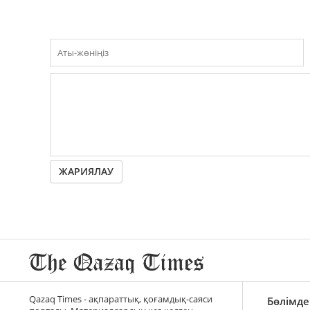
ЖАРИЯЛАУ
Qazaq Times - ақпараттық, қоғамдық-саяси
Бөлімде