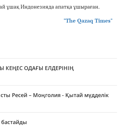
ай ұшақ Индонезияда апатқа ұшыраған.
"The Qazaq Times"
 КЕҢЕС ОДАҒЫ ЕЛДЕРІНІҢ
ты Ресей – Моңголия - Қытай мүдделік
 бастайды