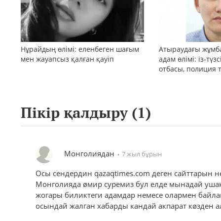
Нұрайдың өлімі: еленбеген шағым
Атыраудағы жұмб
мен жауапсыз қалған қауіп
адам өлімі: із-түз
отбасы, полиция 
қоғам реакциясы
Пікір қалдыру (
1
)
Монголиядан
7 жыл бұрын
Осы сендердин qazaqtimes.com деген сайттарын н
Монголияда øмир суремиз бул елде мынадай уша
жогары биликтеги адамдар немесе олармен байла
осындай жалган хабарды кандай акпарат кøзден