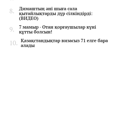
Димаштың әні шыға сала
қытайлықтарды дүр сілкіндірді:
(ВИДЕО)
7 мамыр - Отан қорғаушылар күні
құтты болсын!
Қазақстандықтар визасыз 71 елге бара
алады