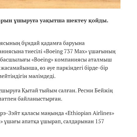
рын ұшыруға уақытша шектеу қойды.
иясының бұндай қадамға баруына
аниясына тиесілі «Boeing 737 Max» ұшағының
» басшылығы «Boeing» компаниясы аталмыш
жасамайынша, өз әуе паркіндегі бірде-бір
ейтіндігін мәлімдеді.
 ұшыруға Қытай тыйым салған. Ресми Бейжің
патпен байланыстырған.
брэ-Зэйт қаласы маңында «Ethiopian Airlines»
x» ұшағы апатқа ұшырап, салдарынан 157