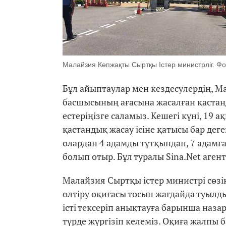
Малайзия Көпжақты Сыртқы Істер министрліг. Фо
Бұл айыптаулар мен кездесулердің, М
басшысының ағасына жасалған қастан
естеріңізге саламыз. Кешегі күні, 19
қастандық жасау ісіне қатысы бар деге
олардан 4 адамды тұтқындап, 7 адам
болып отыр. Бұл туралы Sina.Net агент
Малайзия Сыртқы істер министрі сөзі
өлтіру оқиғасы тосын жағдайда туылд
істі тексеріп анықтауға барынша назар
түрде жүргізіп келеміз. Оқиға жалпы