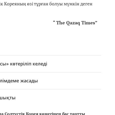
к Кореяның өзі тұрған болуы мүмкін деген
“
The Qazaq Times
”
ы» көтеріліп келеді
әлімдеме жасады
 ушықты
 Солтүстік Корея көмегінен бас тартты