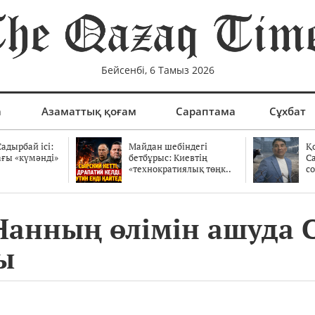
Бейсенбі, 6 Тамыз 2026
а
Азаматтық қоғам
Сараптама
Сұхбат
адырбай ісі:
Майдан шебіндегі
Қ
ағы «күмәнді»
бетбұрыс: Киевтің
С
.
«технократиялық төңк..
со
анның өлімін ашуда С
ы