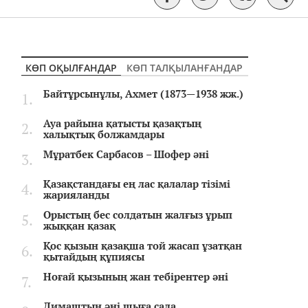
КӨП ОҚЫЛҒАНДАР
КӨП ТАЛҚЫЛАНҒАНДАР
Байтұрсынұлы, Ахмет (1873—1938 жж.)
Ауа райына қатысты қазақтың
халықтық болжамдары
Мұратбек Сарбасов – Шофер әні
Қазақстандағы ең лас қалалар тізімі
жарияланды
Орыстың бес солдатын жалғыз ұрып
жыққан қазақ
Қос қызын қазақша той жасап ұзатқан
қытайдың құпиясы
Ноғай қызының жан тебірентер әні
Димаштың әні шыға сала