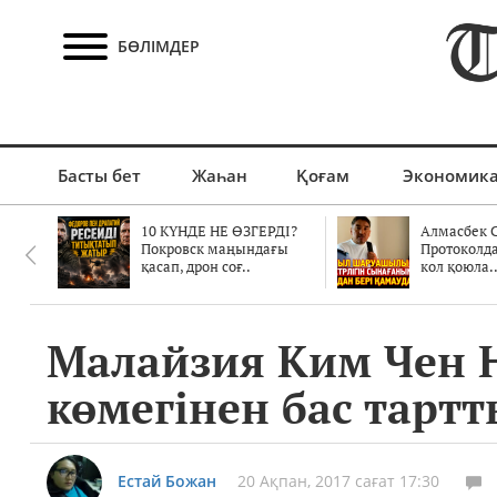
БӨЛІМДЕР
Басты бет
Жаһан
Қоғам
Экономик
10 КҮНДЕ НЕ ӨЗГЕРДІ?
Алмасбек С
Покровск маңындағы
Протоколд
қасап, дрон соғ..
кол қоюла.
Малайзия Ким Чен Н
көмегінен бас тартт
Естай Божан
20 Ақпан, 2017 сағат 17:30