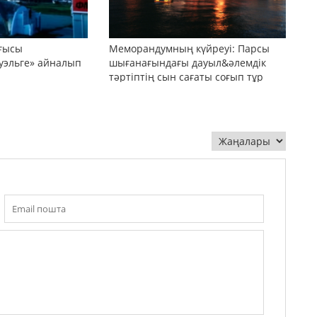
оғысы
Меморандумның күйреуі: Парсы
уэльге» айналып
шығанағындағы дауыл&әлемдік
тәртіптің сын сағаты соғып тұр