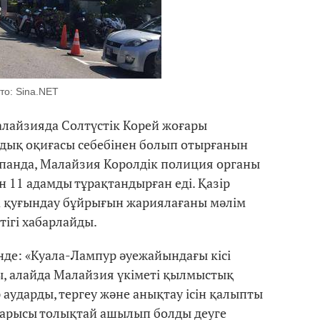
то: Sina.NET
алайзияда Солтүстік Корей жоғары
дық оқиғасы себебінен болып отырғанын
 ақпанда, Малайзия Королдік полиция органы
н 11 адамды тұрақтандырған еді. Қазір
ға қуғындау бұйрығын жариялағаны мәлім
тігі хабарлайды.
нде: «Куала-Лампур әуежайындағы кісі
ы, алайда Малайзия үкіметі қылмыстық
 аударды, тергеу және анықтау ісін қалыпты
 барысы толықтай ашылып болды деуге