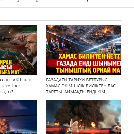
 соңы: АҚШ пен
ГАЗАДАҒЫ ТАРИХИ БЕТБҰРЫС:
текетірес
ХАМАС ӘКІМШІЛІК БИЛІКТЕН БАС
шықты?
ТАРТТЫ. АЙМАҚТЫ ЕНДІ КІМ
БАСҚАРАДЫ?