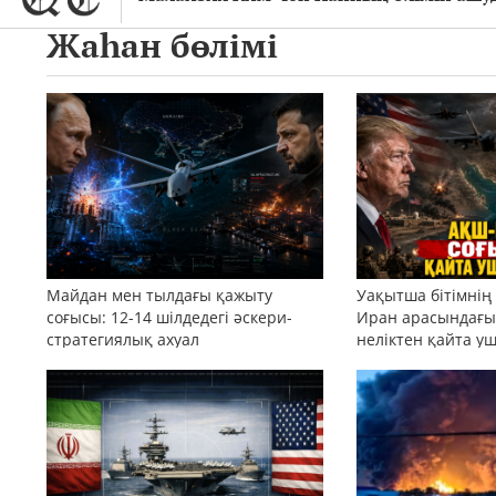
Жаһан бөлімі
Майдан мен тылдағы қажыту
Уақытша бітімнің
соғысы: 12-14 шілдедегі әскери-
Иран арасындағы 
стратегиялық ахуал
неліктен қайта у