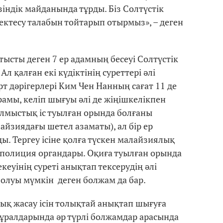
індік майданында тұрды. Біз Солтүстік
ектесу талабын тойтарып отырмыз», – деген
атысты деген 7 ер адамның бесеуі Солтүстік
л қалған екі күдіктінің суреттері әлі
рт дәрігерлері Ким Чен Нанның сағат 11 де
рамы, келіп шығуы әлі де жіңішкелікпен
Қылмыстық іс туылған орында болғаны
айзиядағы шетел азаматы), ал бір ер
. Тергеу ісіне қолға түскен малайзиялық
і полиция органдары. Оқиға туылған орында
еуінің суреті анықтап тексерудің әлі
олуы мүмкін деген болжам да бар.
ық жасау ісін толықтай анықтап шығуға
құралдарында әр түрлі болжамдар арасында