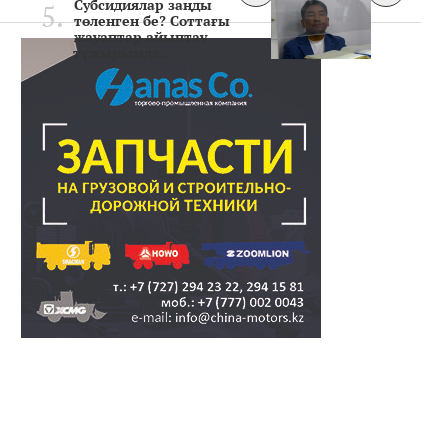
Субсидиялар заңды
төленген бе? Соттағы
жауаптар айыптау
тұжырымда..