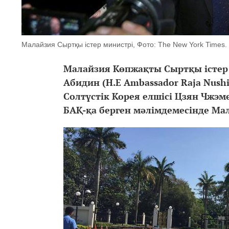
Малайзия Сыртқы істер министрі, Фото: The New York Times.
Малайзия Көпжақты Сыртқы істер
Абидин (H.E Ambassador Raja Nushir
Солтүстік Корея елшісі Цзян Чжэме
БАҚ-қа берген мәлімдемесінде Ма