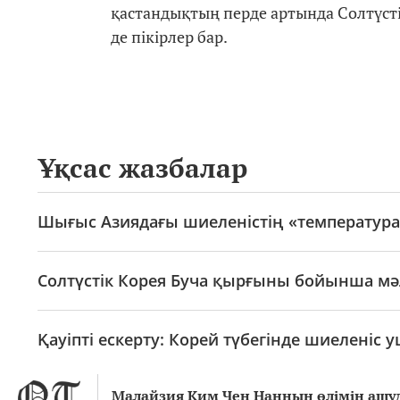
қастандықтың перде артында Солтүсті
де пікірлер бар.
Ұқсас жазбалар
Шығыс Азиядағы шиеленістің «температурас
Солтүстік Корея Буча қырғыны бойынша м
Қауіпті ескерту: Корей түбегінде шиеленіс
Малайзия Ким Чен Нанның өлімін ашуда