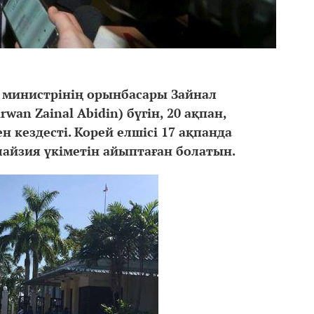
 министрінің орынбасары Зайнал
wan Zainal Abidin) бүгін, 20 ақпан,
н кездесті. Корей елшісі 17 ақпанда
лайзия үкіметін айыптаған болатын.