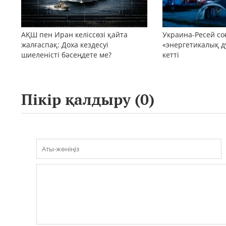
АҚШ пен Иран келіссөзі қайта
Украина-Ресей с
жалғаспақ: Доха кездесуі
«энергетикалық д
шиеленісті бәсеңдете ме?
кетті
Пікір қалдыру (
0
)