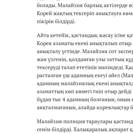
болады. Малайзия барлық актілерде өз
Корей жақтың тексеріп анықтауға көм
пікірін білдірді.
Айта кетейік, қастандық жасау ісіне қ
Корея азаматы екені анықталып отыр. А
анықталу үстінде. Малайзия сот экспе
жан үзгенін, қолданған улы заттың құ
тексеруді талап ететінін мәлімдеді. 
расталған үш адамның екеуі әйел (Мал
адамның малайзиялық екені анықталды
азаматтың көп көмегі тиіп отыр дейд
бұдан тыс 4 адамның болғанын, оның ек
аяқталмағанын, алайда кореялықтар б
Малайзия полиция тараулары қастанд
сенім білдірді. Халықаралық ақпарат 