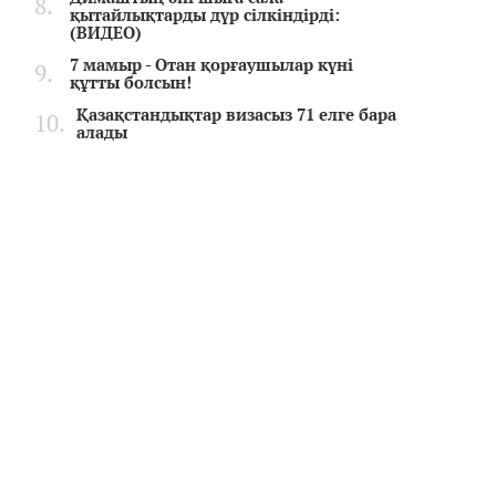
қытайлықтарды дүр сілкіндірді:
(ВИДЕО)
7 мамыр - Отан қорғаушылар күні
құтты болсын!
Қазақстандықтар визасыз 71 елге бара
алады