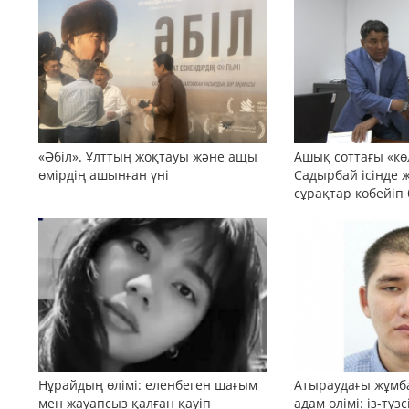
«Әбіл». Ұлттың жоқтауы және ащы
Ашық соттағы «кө
өмірдің ашынған үні
Садырбай ісінде 
сұрақтар көбейіп
Нұрайдың өлімі: еленбеген шағым
Атыраудағы жұмб
мен жауапсыз қалған қауіп
адам өлімі: із-түз