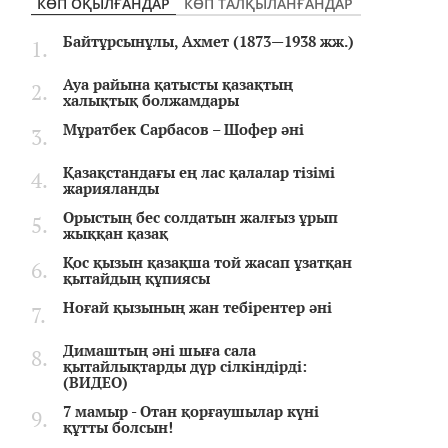
КӨП ОҚЫЛҒАНДАР
КӨП ТАЛҚЫЛАНҒАНДАР
Байтұрсынұлы, Ахмет (1873—1938 жж.)
Ауа райына қатысты қазақтың
халықтық болжамдары
Мұратбек Сарбасов – Шофер әні
Қазақстандағы ең лас қалалар тізімі
жарияланды
Орыстың бес солдатын жалғыз ұрып
жыққан қазақ
Қос қызын қазақша той жасап ұзатқан
қытайдың құпиясы
Ноғай қызының жан тебірентер әні
Димаштың әні шыға сала
қытайлықтарды дүр сілкіндірді:
(ВИДЕО)
7 мамыр - Отан қорғаушылар күні
құтты болсын!