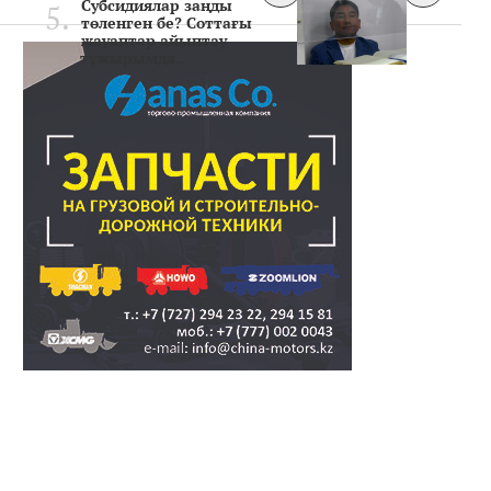
Субсидиялар заңды
төленген бе? Соттағы
жауаптар айыптау
тұжырымда..