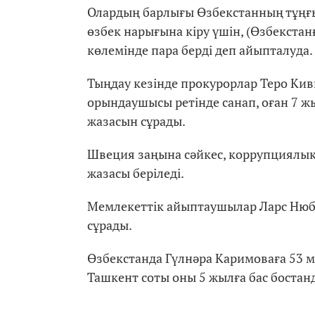
Олардың барлығы Өзбекстанның тұңғ
өзбек нарығына кіру үшін, (Өзбекстанғ
көлемінде пара берді деп айыпталуда.
Тыңдау кезінде прокурорлар Теро Ки
орындаушысы ретінде санап, оған 7 жы
жазасын сұрады.
​Швеция заңына сәйкес, коррупциялық
жазасы беріледі.
Мемлекеттік айыптаушылар Ларс Нюбе
сұрады.
Өзбекстанда Гүлнәра Каримоваға 53 м
Ташкент соты оны 5 жылға бас боста