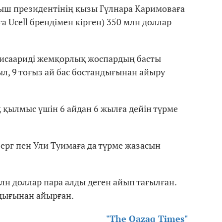
ыш президентінің қызы Гүлнара Каримоваға
а Ucell брендімен кірген) 350 млн доллар
висаариді жемқорлық жоспардың басты
л, 9 тоғыз ай бас бостандығынан айыру
 қылмыс үшін 6 айдан 6 жылға дейін түрме
рг пен Ули Туимаға да түрме жазасын
лн доллар пара алды деген айып тағылған.
ндығынан айырған.
"The Qazaq Times"