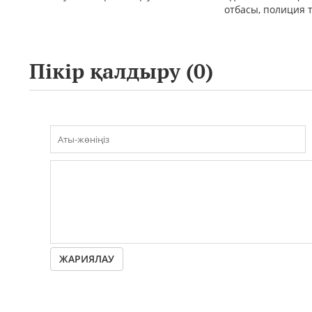
отбасы, полиция 
қоғам реакциясы
Пікір қалдыру (
0
)
ЖАРИЯЛАУ