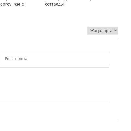
тергеуі және
сотталды