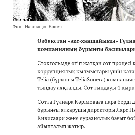
Фото: Настоящее Время
Өзбекстан «экс-ханшайымы» Гүлнар
компанияның бұрынғы басшылар
Стокгольмде өтіп жатқан сот процесі
коррупциялық қылмыстары үшін қатаң
Telia (бұрынғы TeliaSonera) компан
тыңдау аяқталды. Сот тыңдауы 4 қырк
Сотта Гүлнара Кәрімоваға пара берді
бұрынғы атқарушы директоры Ларс Ню
Кивисаари және еуразиялық бағыт бо
айыпталып жатыр.