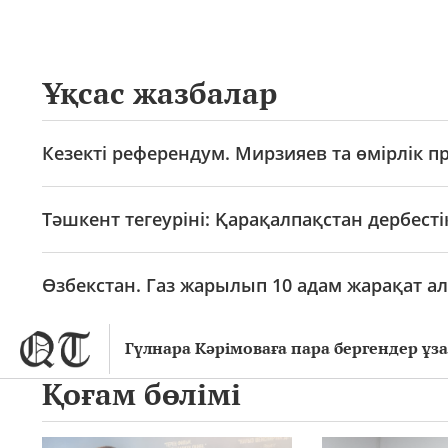
Ұқсас жазбалар
Кезекті референдум. Мирзияев та өмірлік п
Тәшкент тегеуріні: Қарақалпақстан дербесті
Өзбекстан. Газ жарылып 10 адам жарақат а
Гүлнара Кәрімоваға пара бергендер ұз
Қоғам бөлімі