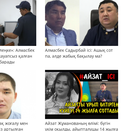
леңке»: Алмасбек
Алмасбек Садырбай ісі: Ашық сот
жауапсыз қалған
па, әлде жабық бақылау ма?
 барады
ақ жоғалу мен
Айзат Жұманованың өлімі: бүгін
сіз артылған
үкім оқылды, айыпталушы 14 жылға