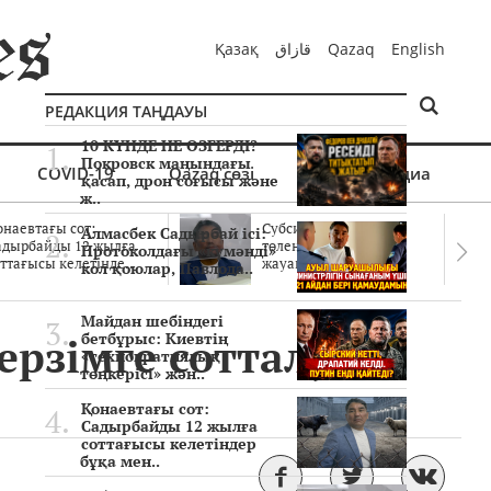
Қазақ
قازاق
Qazaq
English
РЕДАКЦИЯ ТАҢДАУЫ
10 КҮНДЕ НЕ ӨЗГЕРДІ?
Покровск маңындағы
COVID-19
Qazaq сөзі
Мультимедиа
қасап, дрон соғысы және
ж..
онаевтағы сот:
Субсидиялар заңды
Алмасбек Садырбай ісі:
адырбайды 12 жылға
төленген бе? Соттағы
Протоколдағы «күмәнді»
ттағысы келетінде..
жауаптар айыптау..
кол қоюлар, Павлода..
Майдан шебіндегі
ерзімге сотталуы
бетбұрыс: Киевтің
«технократиялық
төңкерісі» жән..
Қонаевтағы сот:
Садырбайды 12 жылға
соттағысы келетіндер
бұқа мен..