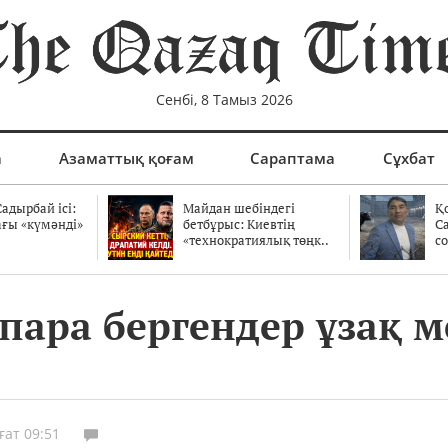
Сенбі, 8 Тамыз 2026
а
Азаматтық қоғам
Сараптама
Сұхбат
адырбай ісі:
Майдан шебіндегі
Қ
ағы «күмәнді»
бетбұрыс: Киевтің
С
.
«технократиялық төңк..
со
пара бергендер ұзақ м
ғат 09:51