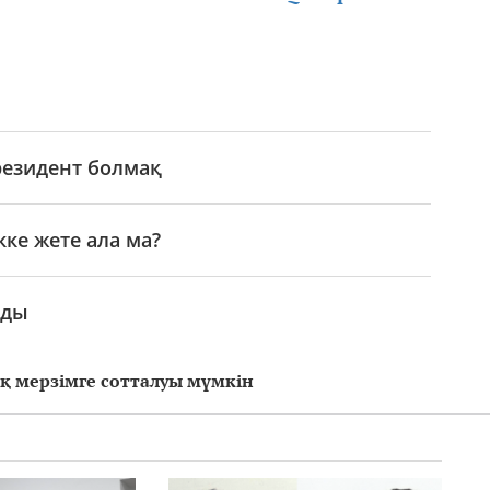
резидент болмақ
кке жете ала ма?
лды
ақ мерзімге сотталуы мүмкін