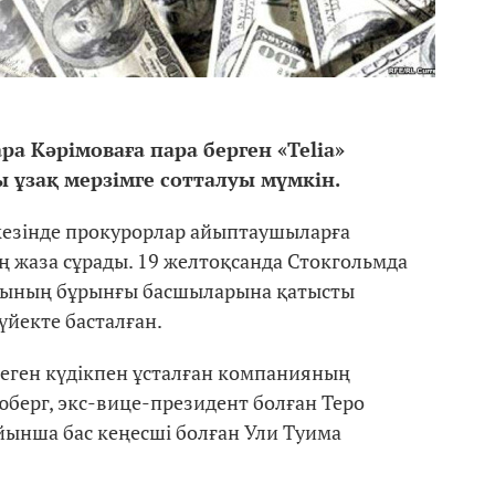
а Кәрімоваға пара берген «
Telia
»
ы
ұзақ мерзімге сотталуы мүмкін.
 кезінде прокурорлар айыптаушыларға
 жаза сұрады. 19 желтоқсанда Стокгольмда
иясының бұрынғы басшыларына қатысты
үйекте басталған.
 деген күдікпен ұсталған компанияның
берг, экс-вице-президент болған Теро
йынша бас кеңесші болған Ули Туима