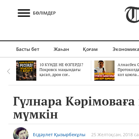
БӨЛІМДЕР
Басты бет
Жаһан
Қоғам
Экономик
10 КҮНДЕ НЕ ӨЗГЕРДІ?
Алмасбек С
Покровск маңындағы
Протоколд
қасап, дрон соғ..
кол қоюла.
Гүлнара Кәрімоваға 
мүмкін
Есдәулет Қызырбекұлы
25 Желтоқсан, 2018 са