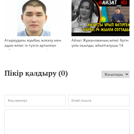
Атыраудағы жұмбақ жоғалу мен
Айзат Жұманованың өлімі: бүгін
адам өлімі: із-түзсіз артылған
үкім оқылды, айыпталушы 14
отбасы, полиция тергеуі және
жылға сотталды
қоғам реакциясы
Пікір қалдыру (
0
)