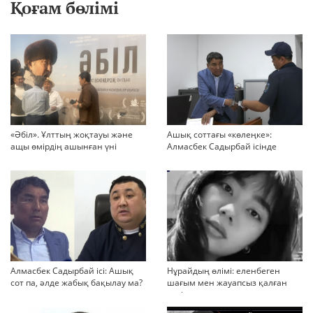
Қоғам бөлімі
«Әбіл». Ұлттың жоқтауы және
Ашық соттағы «көлеңке»:
ащы өмірдің ашынған үні
Алмасбек Садырбай ісінде
жауапсыз қалған сұрақтар
көбейіп барады
Алмасбек Садырбай ісі: Ашық
Нұрайдың өлімі: еленбеген
сот па, әлде жабық бақылау ма?
шағым мен жауапсыз қалған
қауіп