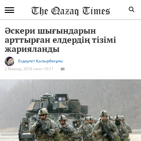
Әскери шығындарын
арттырған елдердің тізімі
жарияланды
Есдәулет Қызырбекұлы
2 Мамыр, 2018 сағат 10:11