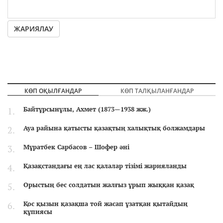
ЖАРИЯЛАУ
КӨП ОҚЫЛҒАНДАР
КӨП ТАЛҚЫЛАНҒАНДАР
Байтұрсынұлы, Ахмет (1873—1938 жж.)
Ауа райына қатысты қазақтың халықтық болжамдары
Мұратбек Сарбасов – Шофер әні
Қазақстандағы ең лас қалалар тізімі жарияланды
Орыстың бес солдатын жалғыз ұрып жыққан қазақ
Қос қызын қазақша той жасап ұзатқан қытайдың
құпиясы