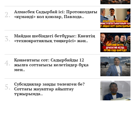
Алмасбек Садырбай ісі: Протоколдағы
«күмәнді» кол қоюлар, Павлода..
Майдан шебіндегі бетбұрыс: Киевтің
«технократиялық төңкерісі» жән..
Қонаевтағы сот: Садырбайды 12
жылға соттағысы келетіндер бұқа
мен..
Субсидиялар заңды төленген бе?
Соттағы жауаптар айыптау
тұжырымда..