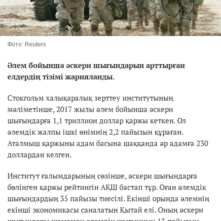
Фото: Reuters
Әлем бойынша әскери шығындарын арттырған
елдердің тізімі жарияланды.
Стокгольм халықаралық зерттеу институтының
мәліметінше, 2017 жылы әлем бойынша әскери
шығындарға 1,1 триллион доллар қаржы кеткен. Ол
әлемдік жалпы ішкі өнімнің 2,2 пайызын құраған.
Аталмыш қаржыны адам басына шаққанда әр адамға 230
доллардан келген.
Институт ғалымдарының сөзінше, әскери шығындарға
бөлінген қаржы рейтингін АҚШ бастап тұр. Оған әлемдік
шығындардың 35 пайызы тиесілі. Екінші орында әлемнің
екінші экономикасы саналатын Қытай елі. Оның әскери
шығындары шамамен әлемдің шығынның 13 пайызын