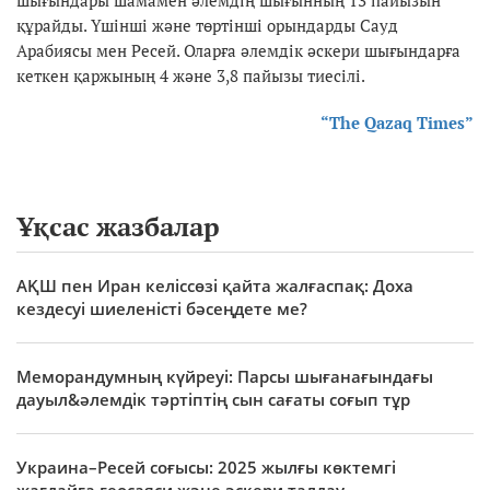
құрайды. Үшінші және төртінші орындарды Сауд
Арабиясы мен Ресей. Оларға әлемдік әскери шығындарға
кеткен қаржының 4 және 3,8 пайызы тиесілі.
“The Qazaq Times”
Ұқсас жазбалар
АҚШ пен Иран келіссөзі қайта жалғаспақ: Доха
кездесуі шиеленісті бәсеңдете ме?
Меморандумның күйреуі: Парсы шығанағындағы
дауыл&әлемдік тәртіптің сын сағаты соғып тұр
Украина–Ресей соғысы: 2025 жылғы көктемгі
жағдайға геосаяси және әскери талдау