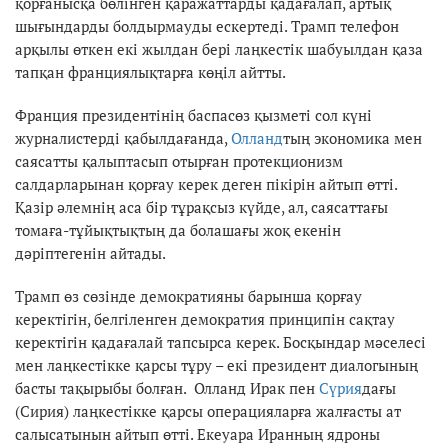
қорғанысқа бөлінген қаражаттарды қадағалап, артық
шығындарды болдырмауды ескертеді. Трамп телефон
арқылы өткен екі жылдан бері лаңкестік шабуылдан қаза
тапқан франциялықтарға көңіл айтты.
Франция президентінің баспасөз қызметі сол күні
журналистерді қабылдағанда,
Олланд
тың экономика мен
саясатты қалыптасып отырған протекционизм
салдарларынан қорғау керек деген пікірін айтып өтті.
Қазір әлемнің аса бір тұрақсыз күйде, ал, саясаттағы
томаға-тұйықтықтың да болашағы жоқ екенін
дәріптегенін айтады.
Трамп өз сөзінде демократияны барынша қорғау
керектігін, белгіленген демократия принципін сақтау
керектігін қадағалай тапсырса керек. Босқындар мәселесі
мен лаңкестікке қарсы тұру – екі президент диалогының
басты тақырыбы болған. Олланд Ирак пен
Сүрия
дағы
(Сирия) лаңкестікке қарсы операцияларға жалғасты ат
салысатынын айтып өтті. Екеуара Иранның ядроны