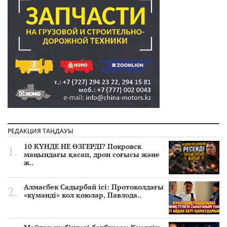
РЕДАКЦИЯ ТАҢДАУЫ
10 КҮНДЕ НЕ ӨЗГЕРДІ? Покровск
маңындағы қасап, дрон соғысы және
ж..
Алмасбек Садырбай ісі: Протоколдағы
«күмәнді» кол қоюлар, Павлода..