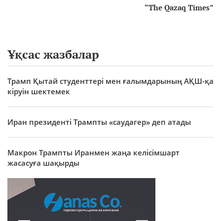
“The Qazaq Times”
Ұқсас жазбалар
Трамп Қытай студенттері мен ғалымдарының АҚШ-қа
кіруін шектемек
Иран президенті Трампты «саудагер» деп атады
Макрон Трампты Иранмен жаңа келісімшарт
жасасуға шақырды