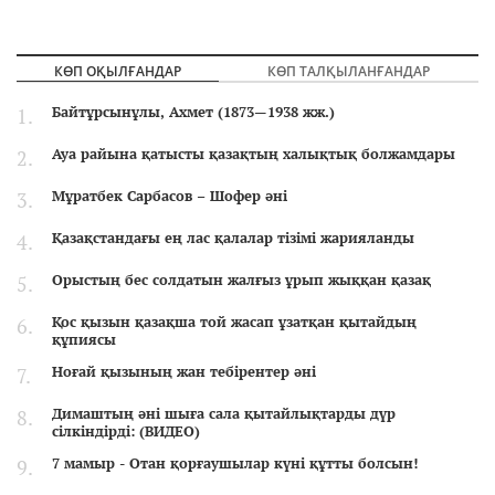
КӨП ОҚЫЛҒАНДАР
КӨП ТАЛҚЫЛАНҒАНДАР
Байтұрсынұлы, Ахмет (1873—1938 жж.)
Ауа райына қатысты қазақтың халықтық болжамдары
Мұратбек Сарбасов – Шофер әні
Қазақстандағы ең лас қалалар тізімі жарияланды
Орыстың бес солдатын жалғыз ұрып жыққан қазақ
Қос қызын қазақша той жасап ұзатқан қытайдың
құпиясы
Ноғай қызының жан тебірентер әні
Димаштың әні шыға сала қытайлықтарды дүр
сілкіндірді: (ВИДЕО)
7 мамыр - Отан қорғаушылар күні құтты болсын!