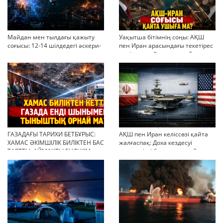
Майдан мен тылдағы қажыту
Уақытша бітімнің соңы: АҚШ
соғысы: 12-14 шілдедегі әскери-
пен Иран арасындағы текетірес
стратегиялық ахуал
неліктен қайта ушықты?
ГАЗАДАҒЫ ТАРИХИ БЕТБҰРЫС:
АҚШ пен Иран келіссөзі қайта
ХАМАС ӘКІМШІЛІК БИЛІКТЕН БАС
жалғаспақ: Доха кездесуі
ТАРТТЫ. АЙМАҚТЫ ЕНДІ КІМ
шиеленісті бәсеңдете ме?
БАСҚАРАДЫ?