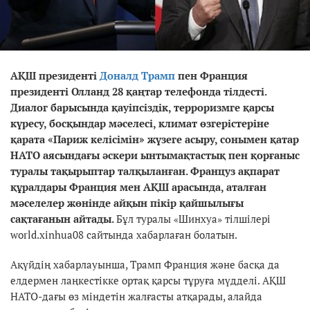
АҚШ президенті
Доналд Трамп
пен Франция
президенті Олланд 28 қаңтар телефонда тілдесті.
Диалог барысында қауіпсіздік, терроризмге қарсы
күресу, босқындар мәселесі, климат өзгерістеріне
қарата «Париж келісімін» жүзеге асыру, сонымен қатар
НАТО аясындағы әскери ынтымақтастық пен қорғаныс
туралы тақырыптар талқыланған. Француз ақпарат
құралдары Франция мен АҚШ арасында, аталған
мәселелер жөнінде айқын пікір қайшылығы
сақтағанын айтады.
Бұл туралы «Шинхуа» тілшілері
world.xinhua08 сайтында хабарлаған болатын.
Ақүйдің хабарлауынша, Трамп Франция және басқа да
елдермен лаңкестікке ортақ қарсы тұруға мүдделі. АҚШ
НАТО-дағы өз міндетін жалғасты атқарады, алайда