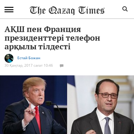
АҚШ пен Франция
президенттері телефон
арқылы тілдесті
Естай Божан
30 Қаңтар, 2017 сағат 10:46