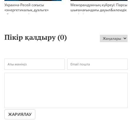
Украина-Ресей соғысы
Меморандумның күйреуі: Парсы
«энергетикалық дуэльге»
шығанағындағы дауыл&әлемдік
айналып кетті
тәртіптің сын сағаты соғып тұр
Пікір қалдыру (
0
)
ЖАРИЯЛАУ