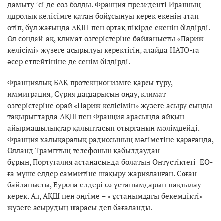
дамыту ісі де сөз болды. Франция президенті Иранның
ядролық келісімге қатаң бойұсынуы керек екенін атап
өтіп, бұл жағында АҚШ-пен ортақ пікірде екенін білдірді.
Ол сондай-ақ, климат өзгерістеріне байланысты «Париж
келісімі» жүзеге асырылуы керектігін, алайда НАТО-ға
әсер етпейтініне де сенім білдірді.
Франциялық БАҚ протекционизмге қарсы тұру,
иммиграция, Сүрия дағдарысын оңау, климат
өзгерістеріне орай «Париж келісімін» жүзеге асыру сынды
тақырыптарда АҚШ пен Франция арасында айқын
айырмашылықтар қалыптасып отырғанын мәлімдейді.
Франция халықаралық радиосының мәліметіне қарағанда,
Олланд Трамптың телефонын қабылдаудан
бұрын, Португалия астанасында болатын Оңтүстіктегі ЕО-
ға мүше елдер саммитіне шақыру жарияланған. Соған
байланысты, Еуропа елдері өз ұстанымдарын нақтылау
керек. Ал, АҚШ пен әңгіме – « ұстанымдағы бекемдікті»
жүзеге асырудың шарасы деп бағаланды.