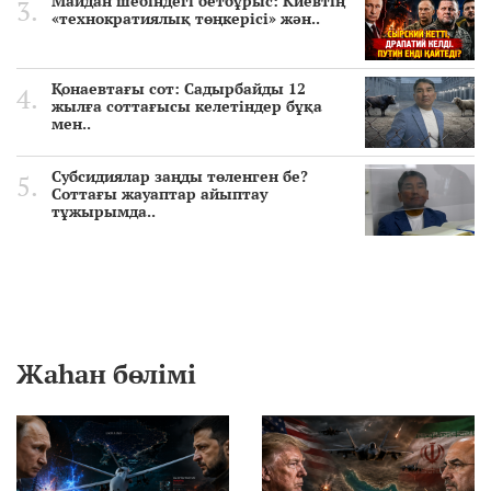
Майдан шебіндегі бетбұрыс: Киевтің
«технократиялық төңкерісі» жән..
Қонаевтағы сот: Садырбайды 12
жылға соттағысы келетіндер бұқа
мен..
Субсидиялар заңды төленген бе?
Соттағы жауаптар айыптау
тұжырымда..
Жаһан бөлімі