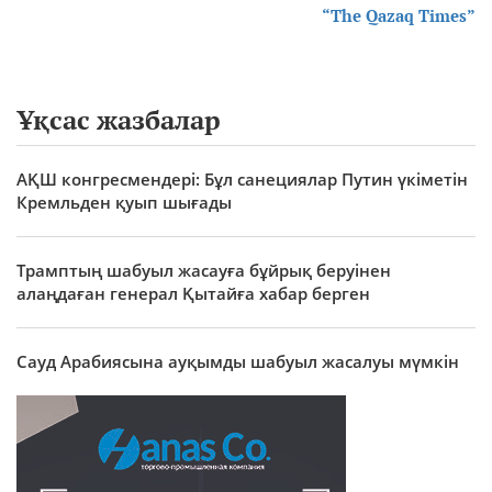
“The Qazaq Times”
Ұқсас жазбалар
АҚШ конгресмендері: Бұл санециялар Путин үкіметін
Кремльден қуып шығады
Трамптың шабуыл жасауға бұйрық беруінен
алаңдаған генерал Қытайға хабар берген
Сауд Арабиясына ауқымды шабуыл жасалуы мүмкін