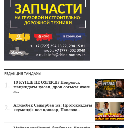
РЕДАКЦИЯ ТАҢДАУЫ
10 КҮНДЕ НЕ ӨЗГЕРДІ? Покровск
маңындағы қасап, дрон соғысы және
ж..
Алмасбек Садырбай ісі: Протоколдағы
«күмәнді» кол қоюлар, Павлода..
Майдан шебіндегі бетбұрыс: Киевтің