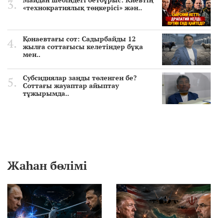
«технократиялық төңкерісі» жән..
Қонаевтағы сот: Садырбайды 12
жылға соттағысы келетіндер бұқа
мен..
Субсидиялар заңды төленген бе?
Соттағы жауаптар айыптау
тұжырымда..
Жаһан бөлімі