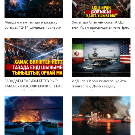
Майдан мен тылдағы қажыту
Уақытша бітімнің соңы: АҚШ
соғысы: 12-14 шілдедегі әскери-
пен Иран арасындағы текетірес
стратегиялық ахуал
неліктен қайта ушықты?
ГАЗАДАҒЫ ТАРИХИ БЕТБҰРЫС:
АҚШ пен Иран келіссөзі қайта
ХАМАС ӘКІМШІЛІК БИЛІКТЕН БАС
жалғаспақ: Доха кездесуі
ТАРТТЫ. АЙМАҚТЫ ЕНДІ КІМ
шиеленісті бәсеңдете ме?
БАСҚАРАДЫ?