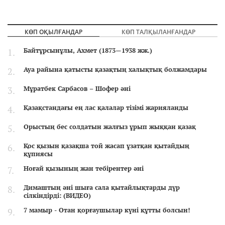
КӨП ОҚЫЛҒАНДАР
КӨП ТАЛҚЫЛАНҒАНДАР
Байтұрсынұлы, Ахмет (1873—1938 жж.)
Ауа райына қатысты қазақтың халықтық болжамдары
Мұратбек Сарбасов – Шофер әні
Қазақстандағы ең лас қалалар тізімі жарияланды
Орыстың бес солдатын жалғыз ұрып жыққан қазақ
Қос қызын қазақша той жасап ұзатқан қытайдың
құпиясы
Ноғай қызының жан тебірентер әні
Димаштың әні шыға сала қытайлықтарды дүр
сілкіндірді: (ВИДЕО)
7 мамыр - Отан қорғаушылар күні құтты болсын!