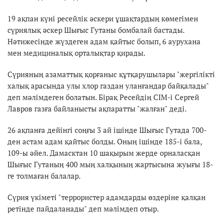
19 ақпан күні ресейлік әскери ұшақтардың көмегімен
сүриялық әскер Шығыс Гутаны бомбалай бастады.
Нәтижесінде жүздеген адам қайтыс болып, 6 аурухана
мен медициналық орталықтар қирады.
Сүрияның азаматтық қорғаныс құтқарушылары "жергілікті
халық арасында улы хлор газдан уланғандар байқалады"
деп мәлімдеген болатын. Бірақ Ресейдің СІМ-і Сергей
Лавров газға байланысты ақпаратты "жалған" деді.
26 ақпанға дейінгі соңғы 3 ай ішінде Шығыс Гутада 700-
ден астам адам қайтыс болды. Оның ішінде 185-і бала,
109-ы әйел. Дамасктан 10 шақырым жерде орналасқан
Шығыс Гутаның 400 мың халқының жартысына жуығы 18-
ге толмаған балалар.
Сүрия үкіметі "террористер адамдарды өздеріне қалқан
ретінде пайдаланады" деп мәлімдеп отыр.