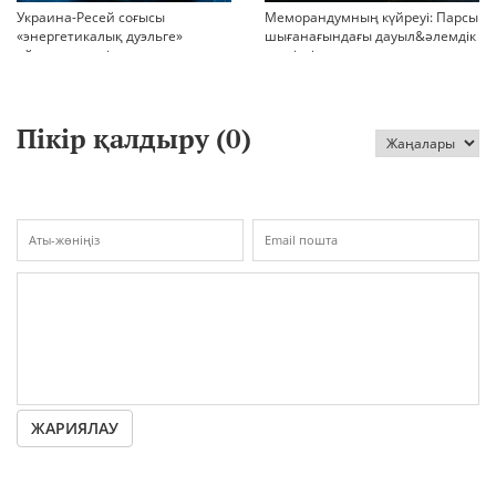
Украина-Ресей соғысы
Меморандумның күйреуі: Парсы
«энергетикалық дуэльге»
шығанағындағы дауыл&әлемдік
айналып кетті
тәртіптің сын сағаты соғып тұр
Пікір қалдыру (
0
)
ЖАРИЯЛАУ