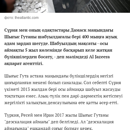
фото: theatlantic.com
Сүрия мен оның одақтастары Дамаск маңындағы
Шығыс Гутаны шабуылдағалы бері 400 мыңға жуық
адам зардап шегуде. Шабуылдың мақсаты - осы
аймақты 5 жыл көлемінде басқарып келе жатқан
бүлікшілерден босату, - деп мәлімдеді Al Jazeera
ақпарат агенттігі.
Шығыс Гута астана маңындағы бүлікшілердің негізгі
шоғырланған мекені болып саналады. Сол себепті Сүрия
үкіметі 2013 жылдан бері осы аймаққа шабуыл жасауды
тоқтатқан емес. Азық-түлік пен дәрі-дәрмектің жетіспеуі
жергілікті халықтың денсаулығына өте қатты әсер етті.
Түркия, Ресей мен Иран 2017 жылы Шығыс Гутаны
"деэскалация аймағы" деп белгіледі. Ал "деэскалация
аймағында" ешқандай соғыс болмау керек.