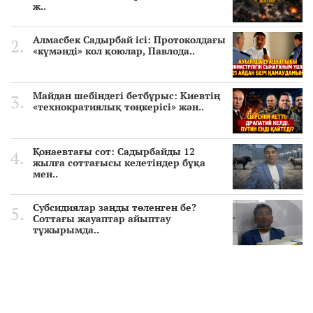
ж..
Алмасбек Садырбай ісі: Протоколдағы
«күмәнді» кол қоюлар, Павлода..
Майдан шебіндегі бетбұрыс: Киевтің
«технократиялық төңкерісі» жән..
Қонаевтағы сот: Садырбайды 12
жылға соттағысы келетіндер бұқа
мен..
Субсидиялар заңды төленген бе?
Соттағы жауаптар айыптау
тұжырымда..