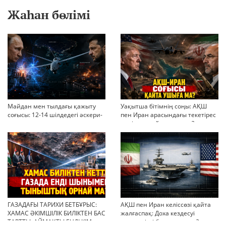
Жаһан бөлімі
Майдан мен тылдағы қажыту
Уақытша бітімнің соңы: АҚШ
соғысы: 12-14 шілдедегі әскери-
пен Иран арасындағы текетірес
стратегиялық ахуал
неліктен қайта ушықты?
ГАЗАДАҒЫ ТАРИХИ БЕТБҰРЫС:
АҚШ пен Иран келіссөзі қайта
ХАМАС ӘКІМШІЛІК БИЛІКТЕН БАС
жалғаспақ: Доха кездесуі
ТАРТТЫ. АЙМАҚТЫ ЕНДІ КІМ
шиеленісті бәсеңдете ме?