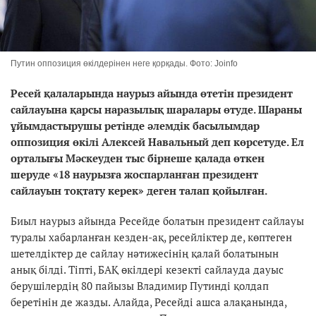
Путин оппозиция өкілдерінен неге қорқады. Фото: Joinfo
Ресей қалаларында наурыз айында өтетін президент
сайлауына қарсы наразылық шаралары өтуде. Шараны
ұйымдастырушы ретінде әлемдік басылымдар
оппозиция өкілі Алексей Навальный деп көрсетуде. Ел
орталығы Мәскеуден тыс бірнеше қалада өткен
шеруде «18 наурызға жоспарланған президент
сайлауын тоқтату керек» деген талап қойылған.
Биыл наурыз айында Ресейде болатын президент сайлауы
туралы хабарланған кезден-ақ, ресейліктер де, көптеген
шетелдіктер де сайлау нәтижесінің қалай болатынын
анық білді. Тіпті, БАҚ өкілдері кезекті сайлауда дауыс
берушілердің 80 пайызы Владимир Путинді қолдап
беретінін де жазды. Алайда, Ресейді ашса алақанында,