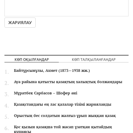
ЖАРИЯЛАУ
КӨП ОҚЫЛҒАНДАР
КӨП ТАЛҚЫЛАНҒАНДАР
Байтұрсынұлы, Ахмет (1873—1938 жж.)
Ауа райына қатысты қазақтың халықтық болжамдары
Мұратбек Сарбасов – Шофер әні
Қазақстандағы ең лас қалалар тізімі жарияланды
Орыстың бес солдатын жалғыз ұрып жыққан қазақ
Қос қызын қазақша той жасап ұзатқан қытайдың
құпиясы