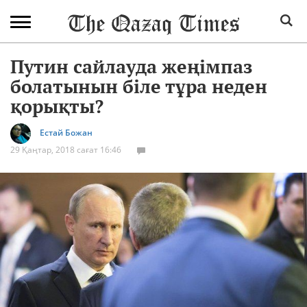
Путин сайлауда жеңімпаз
болатынын біле тұра неден
қорықты?
Естай Божан
29 Қаңтар, 2018 сағат 16:46