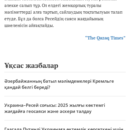
әлекке салып тұр. Ол елдегі жемқорлық туралы
мәліметтерді алға тартып, сайлаудың тоқтатылуын талап
етуде. Бұл да болса Ресейдің саяси жағдайының
шиеленісін айғақтайды.
“The Qazaq Times”
Ұқсас жазбалар
Әзербайжанның батыл мәлімдемелері Кремльге
қандай белгі береді?
Украина–Ресей соғысы: 2025 жылғы көктемгі
жағдайға геосаяси және әскери талдау
Гаагада Путинді Украинаға өктемдік көрсеткені үшін