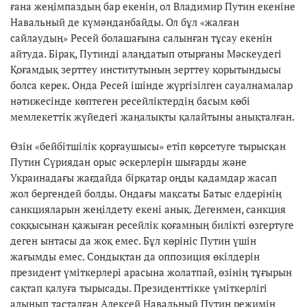
ғана жеңімпаздың бар екенін, ол Владимир Путин екеніне
Навальный де күмәнданбайды. Ол бұл «жалған
сайлаудың» Ресей болашағына салынған тұсау екенін
айтуда. Бірақ, Путинді алаңдатып отырғаны Мәскеудегі
Қоғамдық зерттеу институтының зерттеу қорытындысы
болса керек. Онда Ресей ішінде жүргізілген сауалнамалар
нәтижесінде көптеген ресейліктердің басым көбі
мемлекеттік жүйедегі жаңалықты қалайтыны анықталған.
Өзін «бейбітшілік қорғаушысы» етіп көрсетуге тырысқан
Путин Сүриядан орыс әскерлерін шығарды және
Украинадағы жағдайда бірқатар оңды қадамдар жасап
жол бергендей болды. Ондағы мақсаты Батыс елдерінің
санкцияларын жеңілдету екені анық. Дегенмен, санкция
соққысынан қажыған ресейлік қоғамның билікті өзгертуге
деген ынтасы да жоқ емес. Бұл көрініс Путин үшін
жағымды емес. Сондықтан да оппозиция өкілдерін
президент үміткерлері арасына жолатпай, өзінің тұғырын
сақтап қалуға тырысады. Президенттікке үміткерлігі
алынып тасталған Алексей Навальный Путин режимін