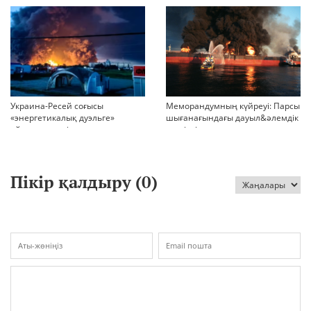
БАСҚАРАДЫ?
Украина-Ресей соғысы
Меморандумның күйреуі: Парсы
«энергетикалық дуэльге»
шығанағындағы дауыл&әлемдік
айналып кетті
тәртіптің сын сағаты соғып тұр
Пікір қалдыру (
0
)