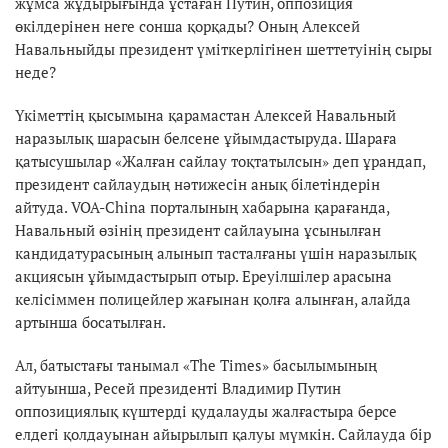
жұмса жұдырығында ұстаған Путин, оппозиция
өкілдерінен неге сонша қорқады? Оның Алексей
Навальныйды президент үміткерлігінен шеттетуінің сыры
неде?
Үкіметтің қысымына қарамастан Алексей Навальный
наразылық шарасын белсене ұйымдастыруда. Шараға
қатысушылар «Жалған сайлау тоқтатылсын» деп ұрандап,
президент сайлаудың нәтижесін анық білетіндерін
айтуда. VOA-China порталының хабарына қарағанда,
Навальный өзінің президент сайлауына ұсынылған
кандидатурасының алынып тасталғаны үшін наразылық
акциясын ұйымдастырып отыр. Ереуілшілер арасына
келісіммен полицейлер жағынан қолға алынған, алайда
артынша босатылған.
Ал, батыстағы танымал «The Times» басылымының
айтуынша, Ресей президенті Владимир Путин
оппозициялық күштерді қудалауды жалғастыра берсе
елдегі қолдауынан айырылып қалуы мүмкін. Сайлауда бір