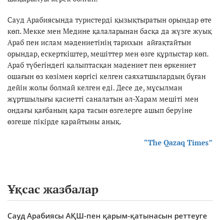
Сауд Арабиясында туристерді қызықтыратын орындар өте
көп. Мекке мен Медине қалаларынан басқа да жүзге жуық
Араб пен ислам мәдениетінің тарихын айғақтайтын
орындар, ескерткіштер, мешіттер мен өзге құрлыстар көп.
Араб түбегіндегі қалыптасқан мәдениет пен өркениет
ошағын өз көзімен көргісі келген саяхатшылардың бұған
дейін жолы болмай келген еді. Десе де, мұсылман
жұртшылығы қасиетті саналатын әл-Харам мешіті мен
ондағы қағбаның қара тасын өзгелерге ашып беруіне
өзгеше пікірде қарайтыны анық.
“The Qazaq Times”
Ұқсас жазбалар
Сауд Арабиясы АҚШ-пен қарым-қатынасын реттеуге