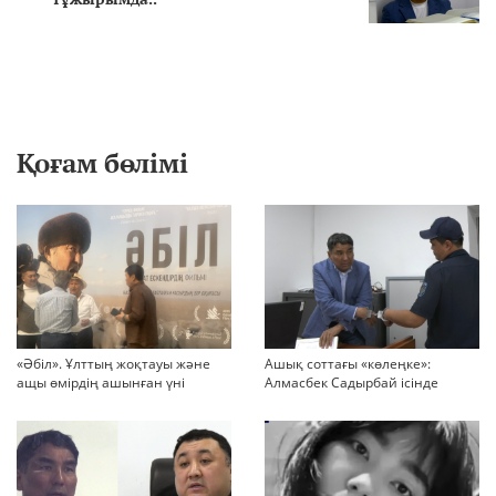
Қоғам бөлімі
«Әбіл». Ұлттың жоқтауы және
Ашық соттағы «көлеңке»:
ащы өмірдің ашынған үні
Алмасбек Садырбай ісінде
жауапсыз қалған сұрақтар
көбейіп барады