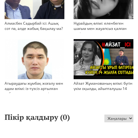
Алмасбек Садырбай ісі: Ашық
Нұрайдың өлімі: еленбеген
сот па, әлде жабық бақылау ма?
шағым мен жауапсыз қалған
қауіп
Атыраудағы жұмбақ жоғалу мен
Айзат Жұманованың өлімі: бүгін
адам өлімі: із-түзсіз артылған
үкім оқылды, айыпталушы 14
отбасы, полиция тергеуі және
жылға сотталды
қоғам реакциясы
Пікір қалдыру (
0
)