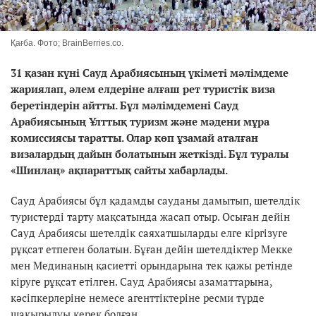
Қағба. Фото; BrainBerries.co.
31 қазан күні Сауд Арабиясының үкіметі мәлімдеме
жариялап, әлем елдеріне алғаш рет туристік виза
беретіндерін айтты. Бұл мәлімдемені Сауд
Арабиясының Ұлттық туризм және мәдени мұра
комиссиясы таратты. Олар көп ұзамай аталған
визалардың дайын болатынын жеткізді. Бұл туралы
«Шинлаң» ақпараттық сайты хабарлады.
Сауд Арабиясы бұл қадамды сауданы дамытып, шетелдік
туристерді тарту мақсатында жасап отыр. Осыған дейін
Сауд Арабиясы шетелдік саяхатшыларды елге кіргізуге
рұқсат етпеген болатын. Бұған дейін шетелдіктер Мекке
мен Мединаның қасиетті орындарына тек қажы ретінде
кіруге рұқсат етілген. Сауд Арабиясы азаматтарына,
кәсіпкерлеріне немесе агенттіктеріне ресми түрде
шақырылуы керек болған.