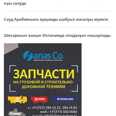
күш салуда
Сауд Арабиясына ауқымды шабуыл жасалуы мүмкін
Шекарасын ашқан Испанияда эпидахуал нашарлады