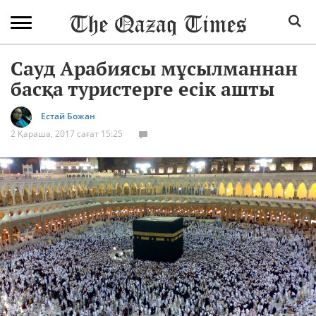
Сауд Арабиясы мұсылманнан
басқа туристерге есік ашты
Естай Божан
2 Қараша, 2017 сағат 15:25