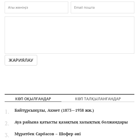
ЖАРИЯЛАУ
КӨП ОҚЫЛҒАНДАР
КӨП ТАЛҚЫЛАНҒАНДАР
Байтұрсынұлы, Ахмет (1873—1938 жж.)
Ауа райына қатысты қазақтың халықтық болжамдары
Мұратбек Сарбасов – Шофер әні