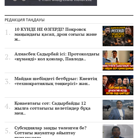
РЕДАКЦИЯ ТАҢДАУЫ
10 КҮНДЕ НЕ ӨЗГЕРДІ? Покровск
маңындағы қасап, дрон соғысы және
ж..
Алмасбек Садырбай ісі: Протоколдағы
«күмәнді» кол қоюлар, Павлода..
Майдан шебіндегі бетбұрыс: Киевтің
«технократиялық төңкерісі» жән..
Қонаевтағы сот: Садырбайды 12
жылға соттағысы келетіндер бұқа
мен..
Субсидиялар заңды төленген бе?
Соттағы жауаптар айыптау
тұжырымда..