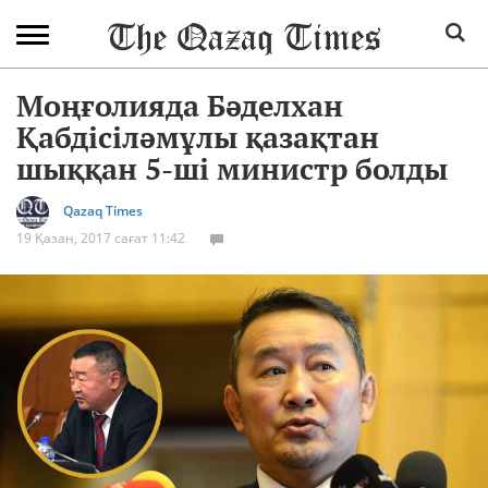
Моңғолияда Бәделхан
Қабдісіләмұлы қазақтан
шыққан 5-ші министр болды
Qazaq Times
19 Қазан, 2017 сағат 11:42