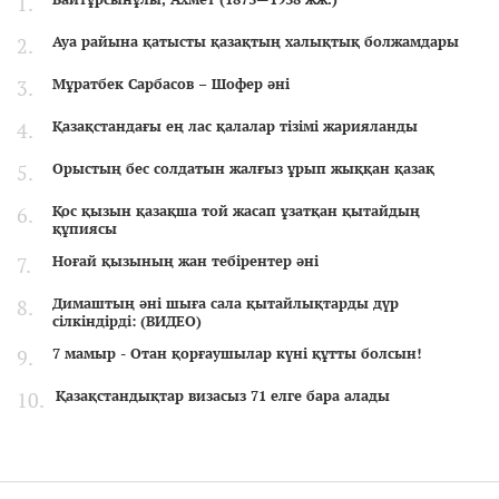
Ауа райына қатысты қазақтың халықтық болжамдары
Мұратбек Сарбасов – Шофер әні
Қазақстандағы ең лас қалалар тізімі жарияланды
Орыстың бес солдатын жалғыз ұрып жыққан қазақ
Қос қызын қазақша той жасап ұзатқан қытайдың
құпиясы
Ноғай қызының жан тебірентер әні
Димаштың әні шыға сала қытайлықтарды дүр
сілкіндірді: (ВИДЕО)
7 мамыр - Отан қорғаушылар күні құтты болсын!
Қазақстандықтар визасыз 71 елге бара алады