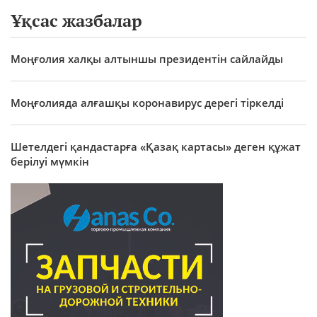
Ұқсас жазбалар
Моңғолия халқы алтыншы президентін сайлайды
Моңғолияда алғашқы коронавирус дерегі тіркелді
Шетелдегі қандастарға «Қазақ картасы» деген құжат
берілуі мүмкін