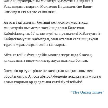
және инфрақұрылым министрі қызметін Сандалхан
Раздықұлы атқарған. Моңғолия Парламентіне Баян-
Өлгийден екі мәрте сайланған.
Ал осы ізді жалғап, бесінші рет моңғол жұртында
министрлік қызметке тағайындалған Бәделхан
Қабдісіләмұлы. 17 қазан күні ел президенті Х.Баттулга Б.
Қабдісіләмұлын қабылдап, оған аталған саланың ақсап
тұрған жұмыстарын сеніп тапсырды.
Айта кетейік, бұған дейін моңғол жұртында 9 қазақ
қандасымыз вице-министр лауазымында болған.
Әлемнің әр түкпірінде де қазақтың мақтанышы мен
абройы ортақ. Ал сол абырой-беделін асқақтатып жүрген
азаматтардың әр қадамына сәттілік тілейміз!
“The Qazaq Times”