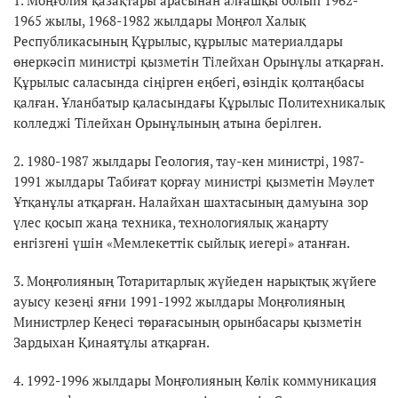
1965 жылы, 1968-1982 жылдары Моңғол Халық
Республикасының Құрылыс, құрылыс материалдары
өнеркәсіп министрі қызметін Тілейхан Орынұлы атқарған.
Құрылыс саласында сіңірген еңбегі, өзіндік қолтаңбасы
қалған. Ұланбатыр қаласындағы Құрылыс Политехникалық
колледжі Тілейхан Орынұлының атына берілген.
2. 1980-1987 жылдары Геология, тау-кен министрі, 1987-
1991 жылдары Табиғат қорғау министрі қызметін Мәулет
Ұтқанұлы атқарған. Налайхан шахтасының дамуына зор
үлес қосып жаңа техника, технологиялық жаңарту
енгізгені үшін «Мемлекеттік сыйлық иегері» атанған.
3. Моңғолияның Тотаритарлық жүйеден нарықтық жүйеге
ауысу кезеңі яғни 1991-1992 жылдары Моңғолияның
Министрлер Кеңесі төрағасының орынбасары қызметін
Зардыхан Қинаятұлы атқарған.
4. 1992-1996 жылдары Моңғолияның Көлік коммуникация