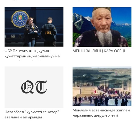
мен Қазақстандағы
келіссөзді тоқтатып тастады
мигранттарды ақпараттық
дейді
қолдау және әлеуметтік
бейімдеудің медиа-стратегиясы
ФБР Пентагонның құпия
МЕШІН ЖЫЛДЫҢ ҚАРА ӨЛЕҢІ
құжаттарының жариялануына
қатысы бар күдіктіні қамады
Моңғолия астанасында жаппай
Назарбаев "құрметті сенатор"
наразылық шерулері өтті
атағынан айырылды