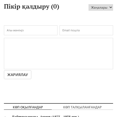
Пікір қалдыру (
0
)
ЖАРИЯЛАУ
КӨП ОҚЫЛҒАНДАР
КӨП ТАЛҚЫЛАНҒАНДАР
Байтұрсынұлы, Ахмет (1873—1938 жж.)