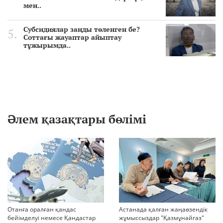
мен..
Субсидиялар заңды төленген бе?
Соттағы жауаптар айыптау
тұжырымда..
Әлем қазақтары бөлімі
Отанға оралған қандас
Астанада қалған жаңаөзендік
бейімделуі немесе Қандастар
жұмыссыздар "Қазмұнайгаз"