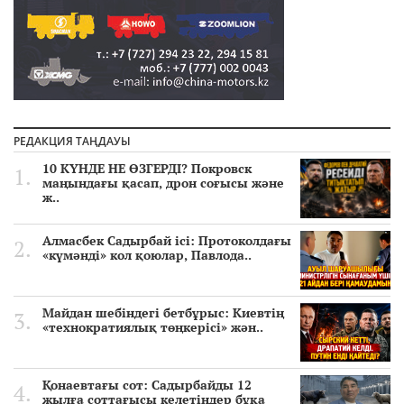
РЕДАКЦИЯ ТАҢДАУЫ
10 КҮНДЕ НЕ ӨЗГЕРДІ? Покровск
маңындағы қасап, дрон соғысы және
ж..
Алмасбек Садырбай ісі: Протоколдағы
«күмәнді» кол қоюлар, Павлода..
Майдан шебіндегі бетбұрыс: Киевтің
«технократиялық төңкерісі» жән..
Қонаевтағы сот: Садырбайды 12
жылға соттағысы келетіндер бұқа