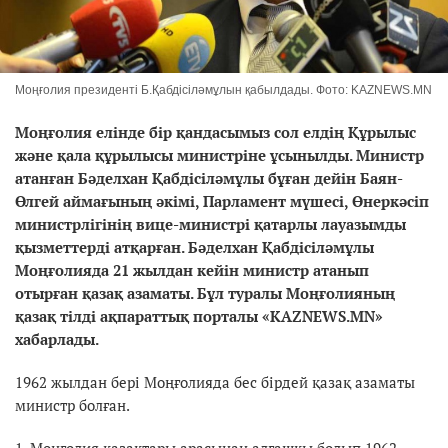
Моңғолия президенті Б.Қабдісіләмұлын қабылдады. Фото: KAZNEWS.MN
Моңғолия елінде бір қандасымыз сол елдің Құрылыс
және қала құрылысы министріне ұсынылды. Министр
атанған Бәделхан Қабдісіләмұлы бұған дейін Баян-
Өлгей аймағының әкімі, Парламент мүшесі, Өнеркәсіп
министрлігінің вице-министрі қатарлы лауазымды
қызметтерді атқарған. Бәделхан Қабдісіләмұлы
Моңғолияда 21 жылдан кейін министр атанып
отырған қазақ азаматы. Бұл туралы Моңғолияның
қазақ тілді ақпараттық порталы «КАZNEWS.MN»
хабарлады.
1962 жылдан бері Моңғолияда бес бірдей қазақ азаматы
министр болған.
1. Моңғолия қазақтары арасынан алғашқы болып 1962-