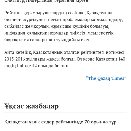
Сингапур, Нидерланды, Германия кірген.
Рейтинг құрастырушылардың сөзінше, Қазақстанда
бизнесті жүргізудегі негізгі проблемалар қаржыландыру,
сыбайлас жемқорлық, жұмысшы күшінің болмауы,
инфляция, салықтық нормалар, тиімсіз мемлекеттік
бюрократия салдарынан туындайды екен.
Айта кетейік, Қазақстанның аталған рейтингтегі нәтижесі
2015-2016 жылдары жақсы болған. Ол кезде Қазақстан 140
елдің ішінде 42 орында болған.
“The Qazaq Times”
Ұқсас жазбалар
Қазақстан үздік елдер рейтингінде 70 орында тұр