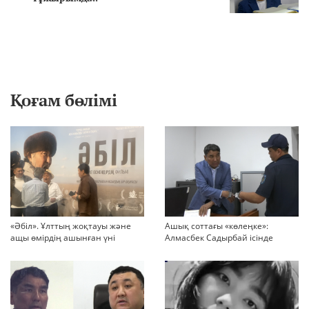
Қоғам бөлімі
«Әбіл». Ұлттың жоқтауы және
Ашық соттағы «көлеңке»:
ащы өмірдің ашынған үні
Алмасбек Садырбай ісінде
жауапсыз қалған сұрақтар
көбейіп барады