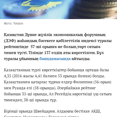
Фото: Yvision
Қазақстан Дүние жүзілік экономикалық форумның
(ДЭФ) жаһандық бәсекеге қабілеттілік индексі туралы
рейтингінде 57-ші орынға ие болып,төрт сатыға
төмен түсті. Тізімде 137 елдің аты көрсетілген. Бұл
туралы ұйымның
баяндамасында
айтылды.
Қазақстанның түрлі көрсеткіштер бойынша орташа балы
4,35 (2016 жылы 4,41 балмен 53 орында болған) болды.
Қазақстанмен қатарлас тұрған елдер Филиппин (56-орын)
мен Руанда елі (58-орында). Әзербайжан рейтинг
бойынша 35-ші орында, Ал Ресейдің көрсеткіші үш сатыға
төмендеп, 38-ші орында тұр.
Бірінші орында Швейцария. Алдыңғы бестікке АҚШ,