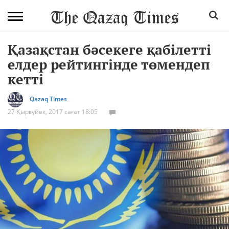
Қазақстан бәсекеге қабілетті
елдер рейтингінде төмендеп
кетті
Qazaq Times
27 Қыркүйек, 2017 сағат 18:05