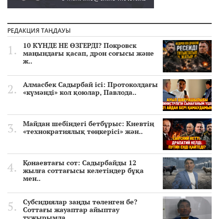
РЕДАКЦИЯ ТАҢДАУЫ
10 КҮНДЕ НЕ ӨЗГЕРДІ? Покровск
маңындағы қасап, дрон соғысы және
ж..
Алмасбек Садырбай ісі: Протоколдағы
«күмәнді» кол қоюлар, Павлода..
Майдан шебіндегі бетбұрыс: Киевтің
«технократиялық төңкерісі» жән..
Қонаевтағы сот: Садырбайды 12
жылға соттағысы келетіндер бұқа
мен..
Субсидиялар заңды төленген бе?
Соттағы жауаптар айыптау
тұжырымда..