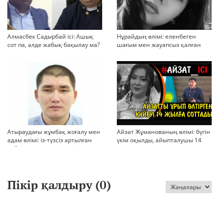
Алмасбек Садырбай ісі: Ашық
Нұрайдың өлімі: еленбеген
сот па, әлде жабық бақылау ма?
шағым мен жауапсыз қалған
қауіп
Атыраудағы жұмбақ жоғалу мен
Айзат Жұманованың өлімі: бүгін
адам өлімі: із-түзсіз артылған
үкім оқылды, айыпталушы 14
отбасы, полиция тергеуі және
жылға сотталды
қоғам реакциясы
Пікір қалдыру (
0
)