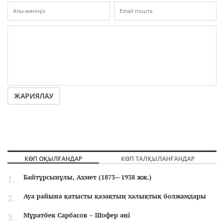
ЖАРИЯЛАУ
КӨП ОҚЫЛҒАНДАР
КӨП ТАЛҚЫЛАНҒАНДАР
Байтұрсынұлы, Ахмет (1873—1938 жж.)
Ауа райына қатысты қазақтың халықтық болжамдары
Мұратбек Сарбасов – Шофер әні