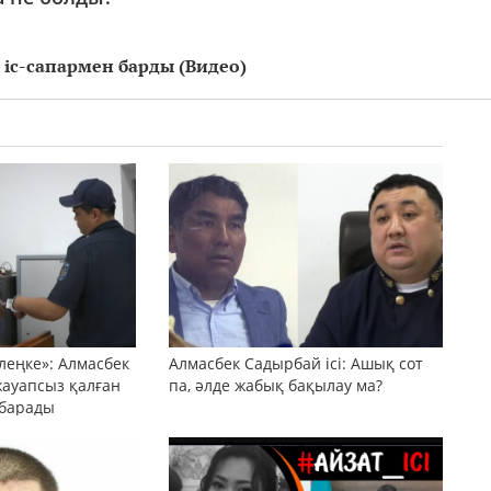
іс-сапармен барды (Видео)
леңке»: Алмасбек
Алмасбек Садырбай ісі: Ашық сот
жауапсыз қалған
па, әлде жабық бақылау ма?
 барады