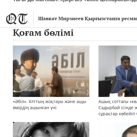
Шавкат Мирзиеев Қырғызстанға ресми 
Қоғам бөлімі
«Әбіл». Ұлттың жоқтауы және ащы
Ашық соттағы «кө
өмірдің ашынған үні
Садырбай ісінде 
сұрақтар көбейіп