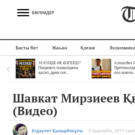
БӨЛІМДЕР
Басты бет
Жаһан
Қоғам
Экономик
10 КҮНДЕ НЕ ӨЗГЕРДІ?
Алмасбек С
Покровск маңындағы
Протоколд
қасап, дрон соғ..
кол қоюла.
Шавкат Мирзиеев Қы
(Видео)
Есдәулет Қызырбекұлы
5 Қыркүйек, 2017 саға