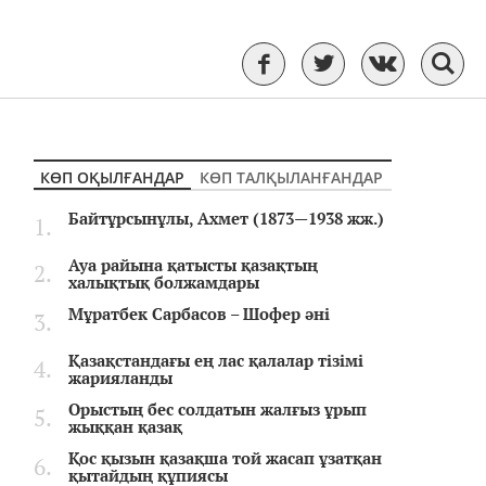
КӨП ОҚЫЛҒАНДАР
КӨП ТАЛҚЫЛАНҒАНДАР
Байтұрсынұлы, Ахмет (1873—1938 жж.)
Ауа райына қатысты қазақтың
халықтық болжамдары
Мұратбек Сарбасов – Шофер әні
Қазақстандағы ең лас қалалар тізімі
жарияланды
Орыстың бес солдатын жалғыз ұрып
жыққан қазақ
Қос қызын қазақша той жасап ұзатқан
қытайдың құпиясы