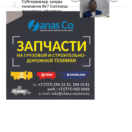
Субсидиялар заңды
төленген бе? Соттағы
жауаптар айыптау
тұжырымда..