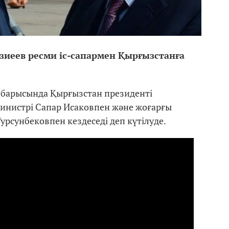
зиеев ресми іс-сапармен Қырғызстанға
 барысында Қырғызстан президенті
инистрі Сапар Исаковпен және жоғарғы
урсунбековпен кездеседі деп күтілуде.