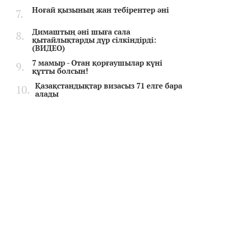
Ноғай қызының жан тебірентер әні
Димаштың әні шыға сала
қытайлықтарды дүр сілкіндірді:
(ВИДЕО)
7 мамыр - Отан қорғаушылар күні
құтты болсын!
Қазақстандықтар визасыз 71 елге бара
алады