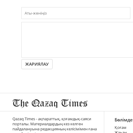
ЖАРИЯЛАУ
Qazaq Times - ақпараттық, қоғамдық-саяси
Бөлімде
порталы. Материалдардың кез келген
Қоғам
пайдалануына редакцияның келісімімен ғана
Жаһан