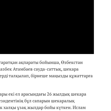
 таратқан ақпараты бойынша, Өзбекстан
азбек Атамбаев сауда-саттық, шекара
ерді талқылап, бірнеше маңызды құжаттарға
ары екі ел арасындағы 26 жылдық шекара
езидентінің бұл сапарын шекаралық
к халқы ұзақ жылдар бойы күткен. Ислам