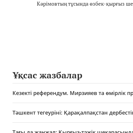
Кәрімовтың тұсында өзбек-қырғыз ше
Ұқсас жазбалар
Кезекті референдум. Мирзияев та өмірлік п
Тәшкент тегеуріні: Қарақалпақстан дербесті
Тағы да жанжал: Қырғыз-тәжік шекарасынд