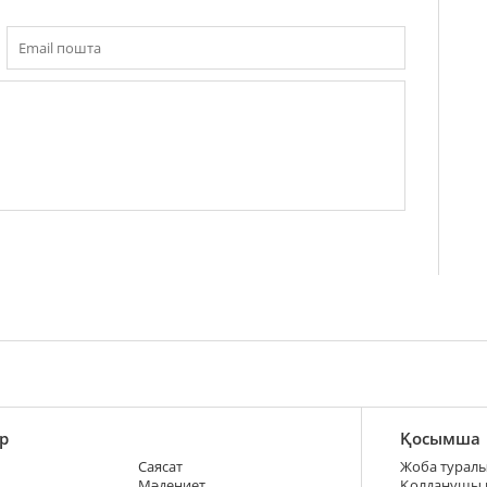
р
Қосымша
Саясат
Жоба турал
Мәдениет
Қолданушы