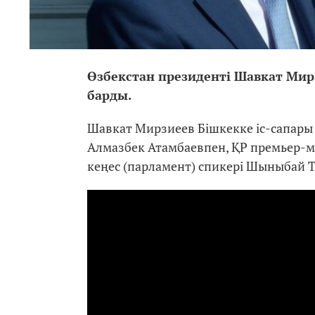
Өзбекстан президенті Шавкат Мир
барды.
Шавкат Мирзиеев Бішкекке іс-сапары
Алмазбек Атамбаевпен, ҚР премьер-м
кеңес (парламент) спикері Шыныбай Т