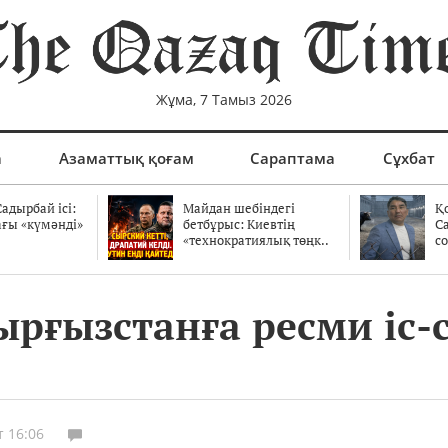
Жұма, 7 Тамыз 2026
а
Азаматтық қоғам
Сараптама
Сұхбат
адырбай ісі:
Майдан шебіндегі
Қ
ағы «күмәнді»
бетбұрыс: Киевтің
С
.
«технократиялық төңк..
со
рғызстанға ресми іс-
т 16:06