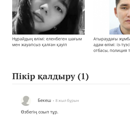
Нұрайдың өлімі: еленбеген шағым
Атыраудағы жұмб
мен жауапсыз қалған қауіп
адам өлімі: із-түз
отбасы, полиция 
қоғам реакциясы
Пікір қалдыру (
1
)
Бекеш
8 жыл бұрын
Өзбегің озып тұр.