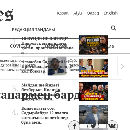
Қазақ
قازاق
Qazaq
English
РЕДАКЦИЯ ТАҢДАУЫ
10 КҮНДЕ НЕ ӨЗГЕРДІ?
Покровск маңындағы
COVID-19
Qazaq сөзі
Мультимедиа
қасап, дрон соғысы және
ж..
онаевтағы сот:
Субсидиялар заңды
Алмасбек Садырбай ісі:
адырбайды 12 жылға
төленген бе? Соттағы
Протоколдағы «күмәнді»
ттағысы келетінде..
жауаптар айыптау..
кол қоюлар, Павлода..
Майдан шебіндегі
сапармен барды
бетбұрыс: Киевтің
«технократиялық
төңкерісі» жән..
Қонаевтағы сот:
Садырбайды 12 жылға
соттағысы келетіндер
бұқа мен..