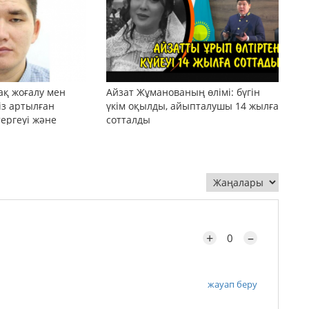
ақ жоғалу мен
Айзат Жұманованың өлімі: бүгін
сіз артылған
үкім оқылды, айыпталушы 14 жылға
тергеуі және
сотталды
+
–
0
жауап беру