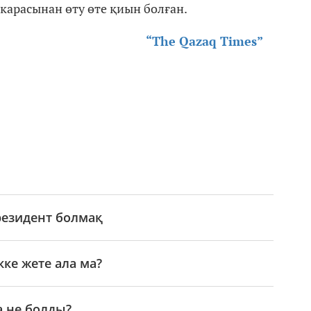
карасынан өту өте қиын болған.
“The Qazaq Times”
резидент болмақ
кке жете ала ма?
а не болды?