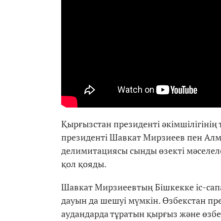
Қырғызстан президенті әкімшілігінің
президенті Шавкат Мирзиеев пен Алм
делимитациясы сынды өзекті мәселел
қол қояды.
Шавкат Мирзиеевтың Бішкекке іс-сап
дауын да шешуі мүмкін. Өзбекстан пр
аудандарда тұратын қырғыз және өзбе