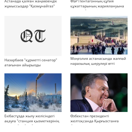
Астанада қалған жаңаөзендік
ФБР Пентагонның құпия
жұмыссыздар "Қазмұнайгаз"
құжаттарының жариялануына
келіссөзді тоқтатып тастады
қатысы бар күдіктіні қамады
дейді
Моңғолия астанасында жаппай
Назарбаев "құрметті сенатор"
наразылық шерулері өтті
атағынан айырылды
Екібастұзда жылу желісіндегі
Өзбекстан президенті
ақауға "станция қызметкерінің
желтоқсанда Қырғызстанға
қателігі" себеп болғаны
барады
айтылды