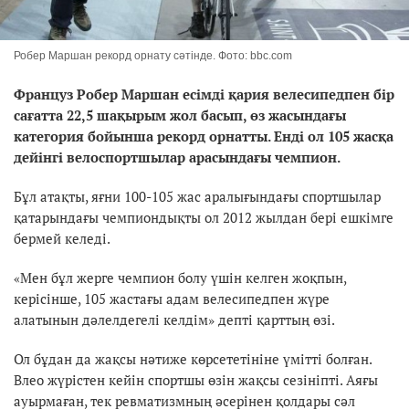
Робер Маршан рекорд орнату сәтінде. Фото: bbc.com
Француз Робер Маршан есімді қария велесипедпен бір
сағатта 22,5 шақырым жол басып, өз жасындағы
категория бойынша рекорд орнатты. Енді ол 105 жасқа
дейінгі велоспортшылар арасындағы чемпион.
Бұл атақты, яғни 100-105 жас аралығындағы спортшылар
қатарындағы чемпиондықты ол 2012 жылдан бері ешкімге
бермей келеді.
«Мен бұл жерге чемпион болу үшін келген жоқпын,
керісінше, 105 жастағы адам велесипедпен жүре
алатынын дәлелдегелі келдім» депті қарттың өзі.
Ол бұдан да жақсы нәтиже көрсететініне үмітті болған.
Влео жүрістен кейін спортшы өзін жақсы сезініпті. Аяғы
ауырмаған, тек ревматизмның әсерінен қолдары сәл