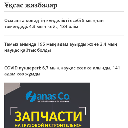
Ұқсас жазбалар
Осы апта ковидтің күнделікті есебі 5 мыңнан
төмендеді: 4,3 мың кейс, 134 өлім
Тамыз айында 195 мың адам ауырды және 3,4 мың
науқас қайтыс болды
COVID күндерегі: 6,7 мың науқас есепке алынды, 141
адам көз жұмды