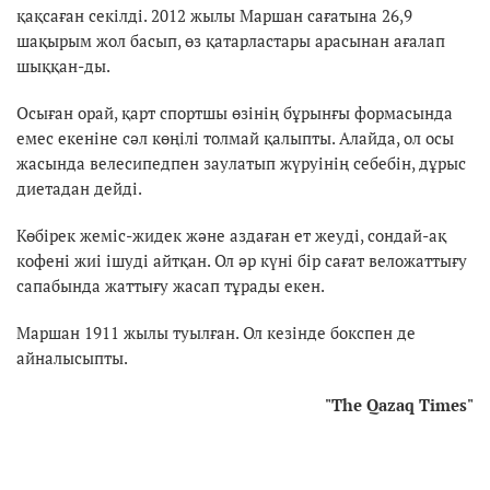
қақсаған секілді. 2012 жылы Маршан сағатына 26,9
шақырым жол басып, өз қатарластары арасынан ағалап
шыққан-ды.
Осыған орай, қарт спортшы өзінің бұрынғы формасында
емес екеніне сәл көңілі толмай қалыпты. Алайда, ол осы
жасында велесипедпен заулатып жүруінің себебін, дұрыс
диетадан дейді.
Көбірек жеміс-жидек және аздаған ет жеуді, сондай-ақ
кофені жиі ішуді айтқан. Ол әр күні бір сағат веложаттығу
сапабында жаттығу жасап тұрады екен.
Маршан 1911 жылы туылған. Ол кезінде бокспен де
айналысыпты.
"The Qazaq Times"