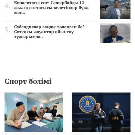
Қонаевтағы сот: Садырбайды 12
жылға соттағысы келетіндер бұқа
мен..
Субсидиялар заңды төленген бе?
Соттағы жауаптар айыптау
тұжырымда..
Спорт бөлімі