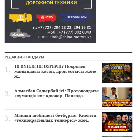
РЕДАКЦИЯ ТАҢДАУЫ
10 КҮНДЕ НЕ ӨЗГЕРДІ? Покровск
маңындағы қасап, дрон соғысы және
ж..
Алмасбек Садырбай ісі: Протоколдағы
«күмәнді» кол қоюлар, Павлода..
Майдан шебіндегі бетбұрыс: Киевтің
«технократиялық төңкерісі» жән..