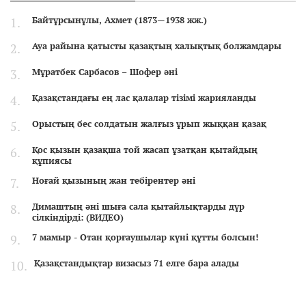
Байтұрсынұлы, Ахмет (1873—1938 жж.)
Ауа райына қатысты қазақтың халықтық болжамдары
Мұратбек Сарбасов – Шофер әні
Қазақстандағы ең лас қалалар тізімі жарияланды
Орыстың бес солдатын жалғыз ұрып жыққан қазақ
Қос қызын қазақша той жасап ұзатқан қытайдың
құпиясы
Ноғай қызының жан тебірентер әні
Димаштың әні шыға сала қытайлықтарды дүр
сілкіндірді: (ВИДЕО)
7 мамыр - Отан қорғаушылар күні құтты болсын!
Қазақстандықтар визасыз 71 елге бара алады