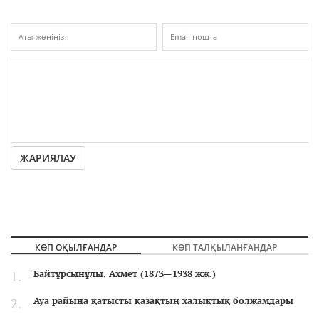
ЖАРИЯЛАУ
КӨП ОҚЫЛҒАНДАР
КӨП ТАЛҚЫЛАНҒАНДАР
Байтұрсынұлы, Ахмет (1873—1938 жж.)
Ауа райына қатысты қазақтың халықтық болжамдары