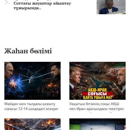
Соттағы жауаптар айыптау
тұжырымда..
Жаһан бөлімі
Майдан мен тылдағы қажыту
Уақытша бітімнің соңы: АҚШ
соғысы: 12-14 шілдедегі әскери-
пен Иран арасындағы текетірес
стратегиялық ахуал
неліктен қайта ушықты?