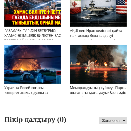
ГАЗАДАҒЫ ТАРИХИ БЕТБҰРЫС:
АҚШ пен Иран келіссөзі қайта
ХАМАС ӘКІМШІЛІК БИЛІКТЕН БАС
жалғаспақ: Доха кездесуі
ТАРТТЫ. АЙМАҚТЫ ЕНДІ КІМ
шиеленісті бәсеңдете ме?
БАСҚАРАДЫ?
Украина-Ресей соғысы
Меморандумның күйреуі: Парсы
«энергетикалық дуэльге»
шығанағындағы дауыл&әлемдік
айналып кетті
тәртіптің сын сағаты соғып тұр
Пікір қалдыру (
0
)