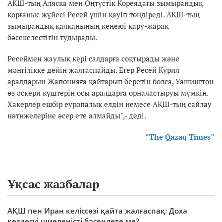
АҚШ-тың Аляска мен Оңтүстік Кореядағы зымырандық
қорғаныс жүйесі Ресей үшін қауіп төндіреді. АҚШ-тың
зымырандық қалқанының кеңеюі қару-жарақ
бәсекелестігін тудырады.
Ресеймен жаулық кері салдарға соқтырады және
мәңгілікке дейін жалғаспайды. Егер Ресей Курил
аралдарын Жапонияға қайтарып беретін болса, Уашингтон
өз әскери күштерін осы аралдарға орналастыруы мүмкін.
Хакерлер ешбір еуропалық елдің немесе АҚШ-тың сайлау
нәтижелеріне әсер ете алмайды",- деді.
“The Qazaq Times”
Ұқсас жазбалар
АҚШ пен Иран келіссөзі қайта жалғаспақ: Доха
кездесуі шиеленісті бәсеңдете ме?