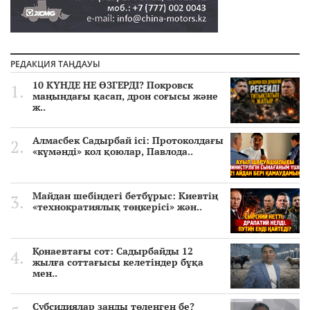
РЕДАКЦИЯ ТАҢДАУЫ
10 КҮНДЕ НЕ ӨЗГЕРДІ? Покровск
маңындағы қасап, дрон соғысы және
ж..
Алмасбек Садырбай ісі: Протоколдағы
«күмәнді» кол қоюлар, Павлода..
Майдан шебіндегі бетбұрыс: Киевтің
«технократиялық төңкерісі» жән..
Қонаевтағы сот: Садырбайды 12
жылға соттағысы келетіндер бұқа
мен..
Субсидиялар заңды төленген бе?