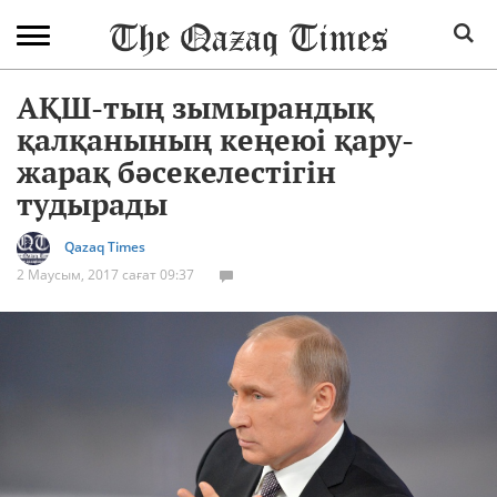
АҚШ-тың зымырандық
қалқанының кеңеюі қару-
жарақ бәсекелестігін
тудырады
Qazaq Times
2 Маусым, 2017 сағат 09:37