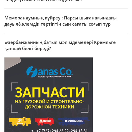
Меморандумның күйреуі: Парсы шығанағындағы
дауыл&әлемдік тәртіптің сын сағаты соғып тұр
Әзербайжанның батыл мәлімдемелері Кремльге
қандай белгі береді?