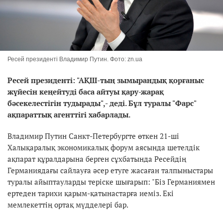
Ресей президенті Владимир Путин. Фото: zn.ua
Ресей президенті: "АҚШ-тың зымырандық қорғаныс
жүйесін кеңейтуді баса айтуы қару-жарақ
бәсекелестігін тудырады",- деді. Бұл туралы "Фарс"
ақпараттық агенттігі хабарлады.
Владимир Путин Санкт-Петербургте өткен 21-ші
Халықаралық экономикалық форум аясында шетелдік
ақпарат құралдарына берген сұхбатында Ресейдің
Германиядағы сайлауға әсер етуге жасаған талпыныстары
туралы айыптауларды теріске шығарып: "Біз Германиямен
ертеден тарихи қарым-қатынастарға иеміз. Екі
мемлекеттің ортақ мүдделері бар.