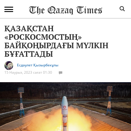
ҚАЗАҚСТАН
«РОСКОСМОСТЫҢ»
БАЙҚОҢЫРДАҒЫ МҮЛКІН
БҰҒАТТАДЫ
Есдәулет Қызырбекұлы
15 Наурыз, 2023 сағат 01:30