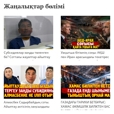
Жаңалықтар бөлімі
Субсидиялар заңды төленген
Уақытша бітімнің соңы: АҚШ
бе? Соттағы жауаптар айыптау
пен Иран арасындағы текетірес
тұжырымдарын қайта қарауға
неліктен қайта ушықты?
негіз бола ала ма?
Алмасбек Садырбайдың соты.
ГАЗАДАҒЫ ТАРИХИ БЕТБҰРЫС:
Айыптау актісінің заңсыздығы
ХАМАС ӘКІМШІЛІК БИЛІКТЕН БАС
мен қолдан өсірілген
ТАРТТЫ. АЙМАҚТЫ ЕНДІ КІМ