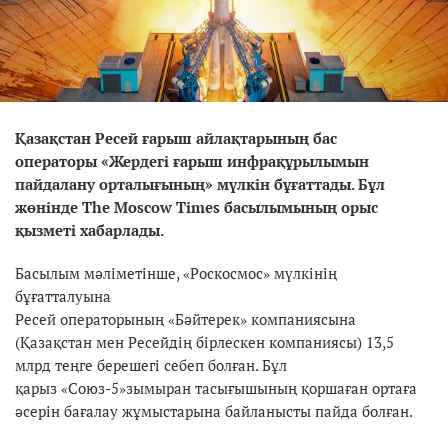
Қазақстан Ресей ғарыш айлақтарының бас
операторы «Жердегі ғарыш инфрақұрылымын
пайдалану орталығының» мүлкін бұғаттады. Бұл
жөнінде The Moscow Times басылымының орыс
қызметі хабарлады.
Басылым мәліметінше, «Роскосмос» мүлкінің
бұғатталуына
Ресей операторының «Бәйтерек» компаниясына
(Қазақстан мен Ресейдің бірлескен компаниясы) 13,5
млрд теңге берешегі себеп болған. Бұл
қарыз «Союз-5»зымыран тасығышының қоршаған ортаға
әсерін бағалау жұмыстарына байланысты пайда болған.