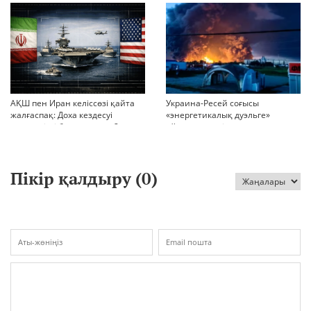
миллиондар
БАСҚАРАДЫ?
АҚШ пен Иран келіссөзі қайта
Украина-Ресей соғысы
жалғаспақ: Доха кездесуі
«энергетикалық дуэльге»
шиеленісті бәсеңдете ме?
айналып кетті
Пікір қалдыру (
0
)