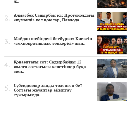
ж..
Алмасбек Садырбай ісі: Протоколдағы
«күмәнді» кол қоюлар, Павлода..
Майдан шебіндегі бетбұрыс: Киевтің
«технократиялық төңкерісі» жән..
Қонаевтағы сот: Садырбайды 12
жылға соттағысы келетіндер бұқа
мен..
Субсидиялар заңды төленген бе?
Соттағы жауаптар айыптау
тұжырымда..