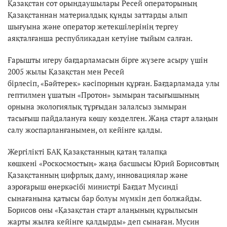
Қазақстан сот орындаушылары Ресей операторының
Қазақстаннан материалдық құнды заттарды алып
шығуына және оператор жетекшілерінің тергеу
аяқталғанша республикадан кетуіне тыйым салған.
Ғарышты игеру бағдарламасын бірге жүзеге асыру үшін
2005 жылы Қазақстан мен Ресей
бірлесіп, «Бәйтерек» кәсіпорнын құрған. Бағдарламада улы
гептилмен ұшатын «Протон» зымыран тасығышының
орнына экологиялық тұрғыдан залалсыз зымыран
тасығыш пайдалануға көшу көзделген. Жаңа старт алаңын
салу жоспарланғанымен, ол кейінге қалды.
Жергілікті БАҚ Қазақстанның қатаң талапқа
көшкені «Роскосмостың» жаңа басшысы Юрий Борисовтың
Қазақстанның цифрлық даму, инновациялар және
аэроғарыш өнеркәсібі министрі Бағдат Мусинді
сынағанына қатысы бар болуы мүмкін деп болжайды.
Борисов оны «Қазақстан старт алаңының құрылысын
жарты жылға кейінге қалдырды» деп сынаған. Мусин