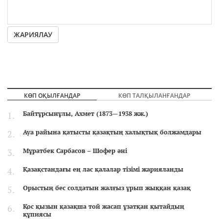
ЖАРИЯЛАУ
КӨП ОҚЫЛҒАНДАР
КӨП ТАЛҚЫЛАНҒАНДАР
Байтұрсынұлы, Ахмет (1873—1938 жж.)
Ауа райына қатысты қазақтың халықтық болжамдары
Мұратбек Сарбасов – Шофер әні
Қазақстандағы ең лас қалалар тізімі жарияланды
Орыстың бес солдатын жалғыз ұрып жыққан қазақ
Қос қызын қазақша той жасап ұзатқан қытайдың
құпиясы