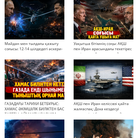
Майдан мен тылдағы қажыту
Уақытша бітімнің соңы: АҚШ
соғысы: 12-14 шілдедегі әскери-
пен Иран арасындағы текетірес
стратегиялық ахуал
неліктен қайта ушықты?
ГАЗАДАҒЫ ТАРИХИ БЕТБҰРЫС:
АҚШ пен Иран келіссөзі қайта
ХАМАС ӘКІМШІЛІК БИЛІКТЕН БАС
жалғаспақ: Доха кездесуі
ТАРТТЫ. АЙМАҚТЫ ЕНДІ КІМ
шиеленісті бәсеңдете ме?
БАСҚАРАДЫ?