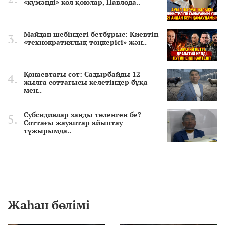
«күмәнді» кол қоюлар, Павлода..
Майдан шебіндегі бетбұрыс: Киевтің
«технократиялық төңкерісі» жән..
Қонаевтағы сот: Садырбайды 12
жылға соттағысы келетіндер бұқа
мен..
Субсидиялар заңды төленген бе?
Соттағы жауаптар айыптау
тұжырымда..
Жаһан бөлімі