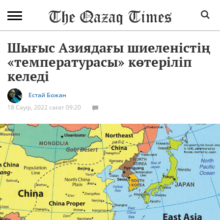
Шығыс Азиядағы шиеленістің
«температурасы» көтеріліп
келеді
Естай Божан
18 Сәуір, 2022 сағат 09:20