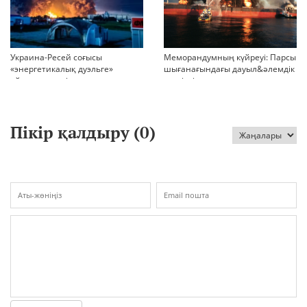
Украина-Ресей соғысы
Меморандумның күйреуі: Парсы
«энергетикалық дуэльге»
шығанағындағы дауыл&әлемдік
айналып кетті
тәртіптің сын сағаты соғып тұр
Пікір қалдыру (
0
)