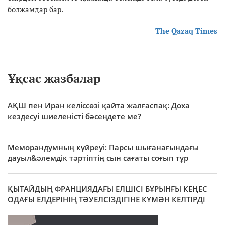
болжамдар бар.
The Qazaq Times
Ұқсас жазбалар
АҚШ пен Иран келіссөзі қайта жалғаспақ: Доха
кездесуі шиеленісті бәсеңдете ме?
Меморандумның күйреуі: Парсы шығанағындағы
дауыл&әлемдік тәртіптің сын сағаты соғып тұр
ҚЫТАЙДЫҢ ФРАНЦИЯДАҒЫ ЕЛШІСІ БҰРЫНҒЫ КЕҢЕС
ОДАҒЫ ЕЛДЕРІНІҢ ТӘУЕЛСІЗДІГІНЕ КҮМӘН КЕЛТІРДІ