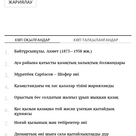
ЖАРИЯЛАУ
КӨП ОҚЫЛҒАНДАР
КӨП ТАЛҚЫЛАНҒАНДАР
Байтұрсынұлы, Ахмет (1873—1938 жж.)
Ауа райына қатысты қазақтың халықтық болжамдары
Мұратбек Сарбасов – Шофер әні
Қазақстандағы ең лас қалалар тізімі жарияланды
Орыстың бес солдатын жалғыз ұрып жыққан қазақ
Қос қызын қазақша той жасап ұзатқан қытайдың
құпиясы
Ноғай қызының жан тебірентер әні
Димаштың әні шыға сала қытайлықтарды дүр