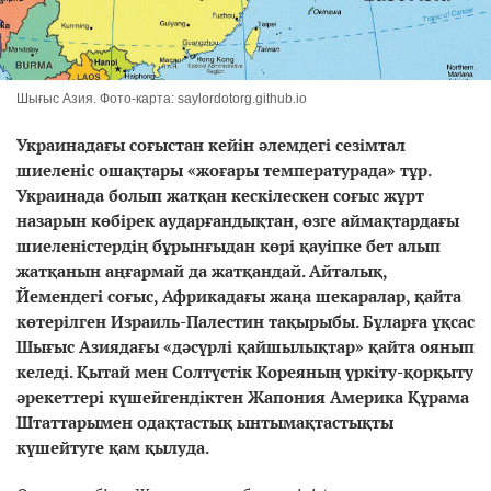
Шығыс Азия. Фото-карта: saylordotorg.github.io
Украинадағы соғыстан кейін әлемдегі сезімтал
шиеленіс ошақтары «жоғары температурада» тұр.
Украинада болып жатқан кескілескен соғыс жұрт
назарын көбірек аударғандықтан, өзге аймақтардағы
шиеленістердің бұрынғыдан көрі қауіпке бет алып
жатқанын аңғармай да жатқандай. Айталық,
Йемендегі соғыс, Африкадағы жаңа шекаралар, қайта
көтерілген Израиль-Палестин тақырыбы. Бұларға ұқсас
Шығыс Азиядағы «дәсүрлі қайшылықтар» қайта оянып
келеді. Қытай мен Солтүстік Кореяның үркіту-қорқыту
әрекеттері күшейгендіктен Жапония Америка Құрама
Штаттарымен одақтастық ынтымақтастықты
күшейтуге қам қылуда.