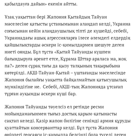
қабылдауға дайын» екенін айтты.
Ұзақ уақыттан бері Жапония Қытайдың Тайуан
мәселесіне қатысты ұстанымынан алаңдап келді, Украина
соғысынан кейін алаңдаушылық тіпті де күшейді, себебі,
Украинадағы ашық агрессияларға ілесе әлемдегі елдердің
қайшылықтарды әскери іс-қимылдармен шешуге деген
ниеті оянды. Бұл тұста «Қытай Тайуанды күшпен
бағындыруға әрекет етсе, Құрама Шттар араласа ма, жоқ
па?» деген сұрақ тағы да қызу талқының тақырыбына
көтерілді. АҚШ-Тайуан-Қытай – үштағанды мәселесінде
Жапония былайғы уақытта байқалмайтын қатысушылық
мүмкіндігіне ие. Себебі, АҚШ-тың Жапонияда ұтсағап
тұрған ауқымды әскери күші бар.
Жапония Тайуанды тәуелсіз ел ретінде ресми
мойындамағынмен тығыз достық қарым-қатынасты
сақтап келеді. Қазір жапон билігіне сенімді армия құруды
қуаттайтын консерванттар келді. Бұл тұста Жапония
өңірдегі геосаяси іс-қимылда белсінді бола түседі деген