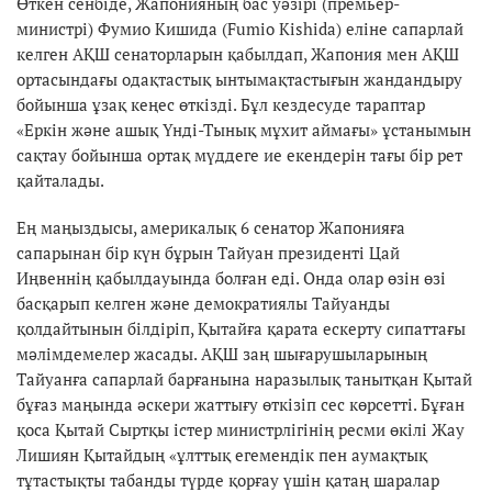
Өткен сенбіде, Жапонияның бас уәзірі (премьер-
министрі) Фумио Кишида (Fumio Kishida) еліне сапарлай
келген АҚШ сенаторларын қабылдап, Жапония мен АҚШ
ортасындағы одақтастық ынтымақтастығын жандандыру
бойынша ұзақ кеңес өткізді. Бұл кездесуде тараптар
«Еркін және ашық Үнді-Тынық мұхит аймағы» ұстанымын
сақтау бойынша ортақ мүддеге ие екендерін тағы бір рет
қайталады.
Ең маңыздысы, америкалық 6 сенатор Жапонияға
сапарынан бір күн бұрын Тайуан президенті Цай
Иңвеннің қабылдауында болған еді. Онда олар өзін өзі
басқарып келген және демократиялы Тайуанды
қолдайтынын білдіріп, Қытайға қарата ескерту сипаттағы
мәлімдемелер жасады. АҚШ заң шығарушыларының
Тайуанға сапарлай барғанына наразылық танытқан Қытай
бұғаз маңында әскери жаттығу өткізіп сес көрсетті. Бұған
қоса Қытай Сыртқы істер министрлігінің ресми өкілі Жау
Лишиян Қытайдың «ұлттық егемендік пен аумақтық
тұтастықты табанды түрде қорғау үшін қатаң шаралар