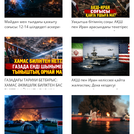
Майдан мен тылдағы қажыту
Уақытша бітімнің соңы: АҚШ
соғысы: 12-14 шілдедегі әскери-
пен Иран арасындағы текетірес
стратегиялық ахуал
неліктен қайта ушықты?
ГАЗАДАҒЫ ТАРИХИ БЕТБҰРЫС:
АҚШ пен Иран келіссөзі қайта
ХАМАС ӘКІМШІЛІК БИЛІКТЕН БАС
жалғаспақ: Доха кездесуі
ТАРТТЫ. АЙМАҚТЫ ЕНДІ КІМ
шиеленісті бәсеңдете ме?
БАСҚАРАДЫ?