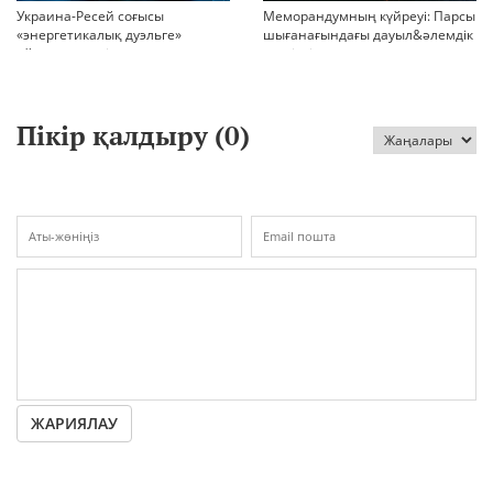
Украина-Ресей соғысы
Меморандумның күйреуі: Парсы
«энергетикалық дуэльге»
шығанағындағы дауыл&әлемдік
айналып кетті
тәртіптің сын сағаты соғып тұр
Пікір қалдыру (
0
)
ЖАРИЯЛАУ