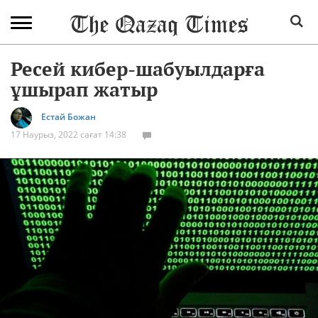
Ресей кибер-шабуылдарға
ұшырап жатыр
Естай Божан
17 Наурыз, 2022 сағат 14:38