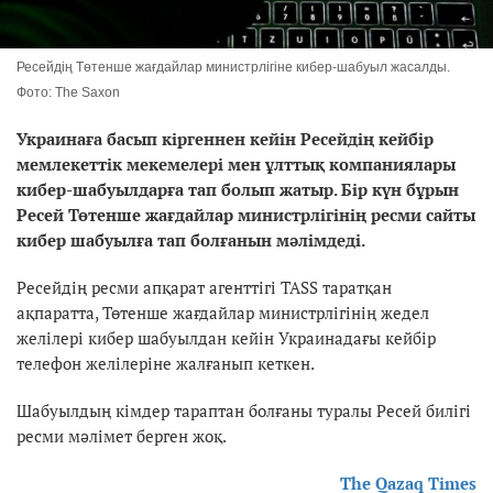
Ресейдің Төтенше жағдайлар министрлігіне кибер-шабуыл жасалды.
Фото: The Saxon
Украинаға басып кіргеннен кейін Ресейдің кейбір
мемлекеттік мекемелері мен ұлттық компаниялары
кибер-шабуылдарға тап болып жатыр. Бір күн бұрын
Ресей Төтенше жағдайлар министрлігінің ресми сайты
кибер шабуылға тап болғанын мәлімдеді.
Ресейдің ресми апқарат агенттігі ТАSS таратқан
ақпаратта, Төтенше жағдайлар министрлігінің жедел
желілері кибер шабуылдан кейін Украинадағы кейбір
телефон желілеріне жалғанып кеткен.
Шабуылдың кімдер тараптан болғаны туралы Ресей билігі
ресми мәлімет берген жоқ.
The Qazaq Times