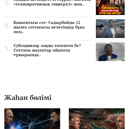
«технократиялық төңкерісі» жән..
Қонаевтағы сот: Садырбайды 12
жылға соттағысы келетіндер бұқа
мен..
Субсидиялар заңды төленген бе?
Соттағы жауаптар айыптау
тұжырымда..
Жаһан бөлімі