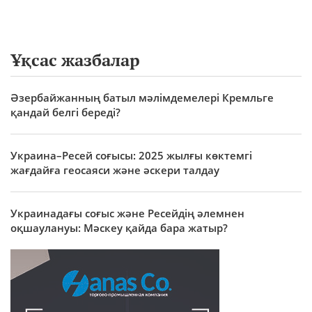
Ұқсас жазбалар
Әзербайжанның батыл мәлімдемелері Кремльге
қандай белгі береді?
Украина–Ресей соғысы: 2025 жылғы көктемгі
жағдайға геосаяси және әскери талдау
Украинадағы соғыс және Ресейдің әлемнен
оқшаулануы: Мәскеу қайда бара жатыр?