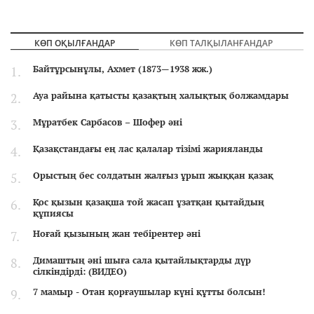
КӨП ОҚЫЛҒАНДАР
КӨП ТАЛҚЫЛАНҒАНДАР
Байтұрсынұлы, Ахмет (1873—1938 жж.)
Ауа райына қатысты қазақтың халықтық болжамдары
Мұратбек Сарбасов – Шофер әні
Қазақстандағы ең лас қалалар тізімі жарияланды
Орыстың бес солдатын жалғыз ұрып жыққан қазақ
Қос қызын қазақша той жасап ұзатқан қытайдың
құпиясы
Ноғай қызының жан тебірентер әні
Димаштың әні шыға сала қытайлықтарды дүр
сілкіндірді: (ВИДЕО)
7 мамыр - Отан қорғаушылар күні құтты болсын!