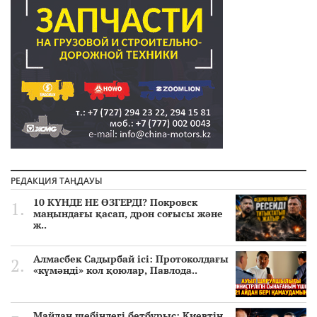
РЕДАКЦИЯ ТАҢДАУЫ
10 КҮНДЕ НЕ ӨЗГЕРДІ? Покровск
маңындағы қасап, дрон соғысы және
ж..
Алмасбек Садырбай ісі: Протоколдағы
«күмәнді» кол қоюлар, Павлода..
Майдан шебіндегі бетбұрыс: Киевтің