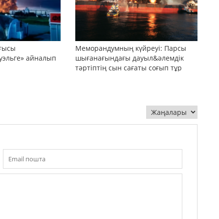
оғысы
Меморандумның күйреуі: Парсы
уэльге» айналып
шығанағындағы дауыл&әлемдік
тәртіптің сын сағаты соғып тұр