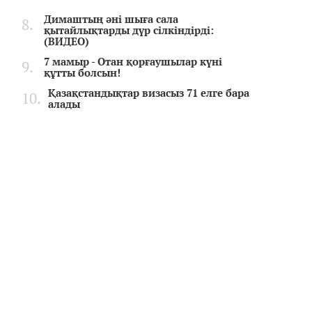
Димаштың әні шыға сала
қытайлықтарды дүр сілкіндірді:
(ВИДЕО)
7 мамыр - Отан қорғаушылар күні
құтты болсын!
Қазақстандықтар визасыз 71 елге бара
алады