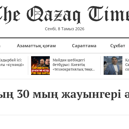
Сенбі, 8 Тамыз 2026
а
Азаматтық қоғам
Сараптама
Сұхбат
адырбай ісі:
Майдан шебіндегі
Қ
ағы «күмәнді»
бетбұрыс: Киевтің
С
.
«технократиялық төңк..
со
ң 30 мың жауынгері 