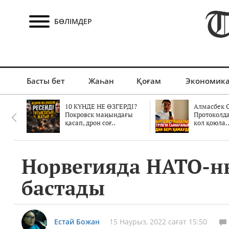
БӨЛІМДЕР
Басты бет
Жаһан
Қоғам
Экономик
10 КҮНДЕ НЕ ӨЗГЕРДІ?
Алмасбек С
Покровск маңындағы
Протоколд
қасап, дрон соғ..
кол қоюла.
Норвегияда НАТО-ны
бастады
Естай Божан
15 Наурыз, 2022 сағат 15:50