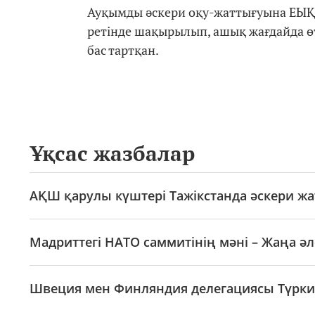
Ауқымды әскери оқу-жаттығуына ЕЫҚ
ретінде шақырылып, ашық жағдайда өт
бас тартқан.
Ұқсас жазбалар
АҚШ қарулы күштері Тажікстанда әскери жа
Мадриттегі НАТО саммитінің мәні – Жаңа әл
Швеция мен Финляндия делегациясы Түрки