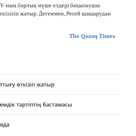
Ұ-ның барлық мүше елдері бақылаушы
кізіліп жатыр. Дегенмен, Ресей шақырудан
The Qazaq Times
ттығу өткізіп жатыр
емдік тәртіптің бастамасы
яда