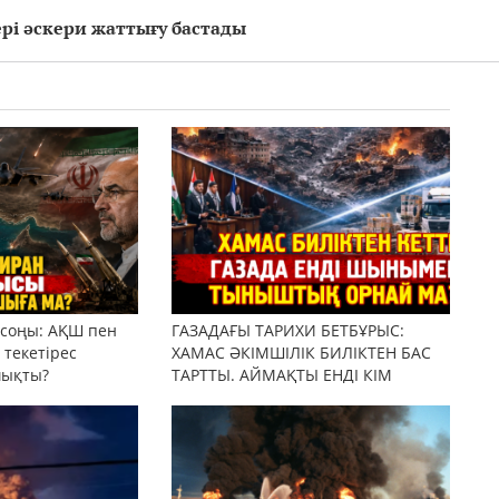
і әскери жаттығу бастады
 соңы: АҚШ пен
ГАЗАДАҒЫ ТАРИХИ БЕТБҰРЫС:
текетірес
ХАМАС ӘКІМШІЛІК БИЛІКТЕН БАС
шықты?
ТАРТТЫ. АЙМАҚТЫ ЕНДІ КІМ
БАСҚАРАДЫ?