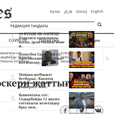
Қазақ
قازاق
Qazaq
English
РЕДАКЦИЯ ТАҢДАУЫ
10 КҮНДЕ НЕ ӨЗГЕРДІ?
Покровск маңындағы
COVID-19
Qazaq сөзі
Мультимедиа
қасап, дрон соғысы және
ж..
онаевтағы сот:
Субсидиялар заңды
Алмасбек Садырбай ісі:
адырбайды 12 жылға
төленген бе? Соттағы
Протоколдағы «күмәнді»
ттағысы келетінде..
жауаптар айыптау..
кол қоюлар, Павлода..
Майдан шебіндегі
әскери жаттығу
бетбұрыс: Киевтің
«технократиялық
төңкерісі» жән..
Қонаевтағы сот:
Садырбайды 12 жылға
соттағысы келетіндер
бұқа мен..