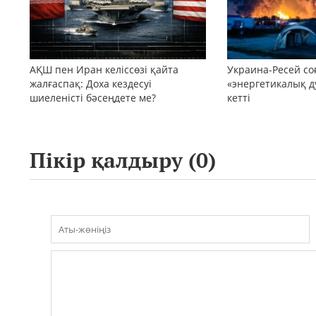
АҚШ пен Иран келіссөзі қайта
Украина-Ресей с
жалғаспақ: Доха кездесуі
«энергетикалық д
шиеленісті бәсеңдете ме?
кетті
Пікір қалдыру (
0
)