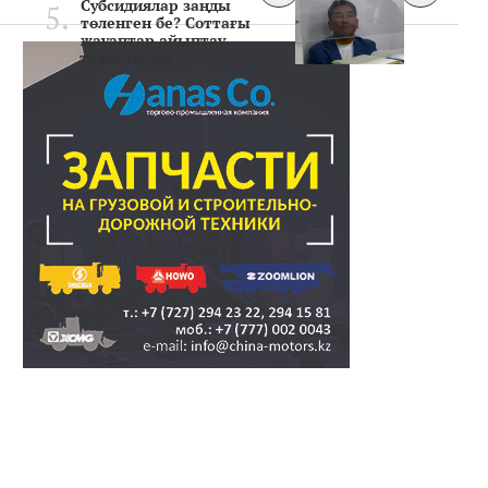
Субсидиялар заңды
төленген бе? Соттағы
жауаптар айыптау
тұжырымда..