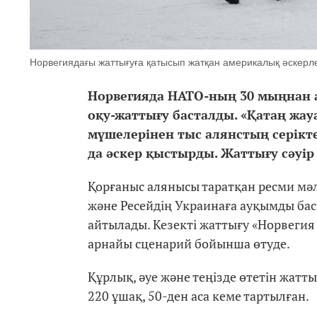
Норвегиядағы жаттығуға қатысып жатқан америкалық әскерлер
Норвегияда НАТО-ның 30 мыңнан а
оқу-жаттығу басталды. «Қатаң жа
мүшелерінен тыс алянстың серікт
да әскер қыстырды. Жаттығу сәуір
Қорғаныс алянысы таратқан ресми мә
және Ресейдің Украинаға ауқымды бас
айтылады. Кезекті жаттығу «Норвегия
арнайы сценарий бойынша өтуде.
Құрлық, әуе және теңізде өтетін жатт
220 ұшақ, 50-ден аса кеме тартылған.