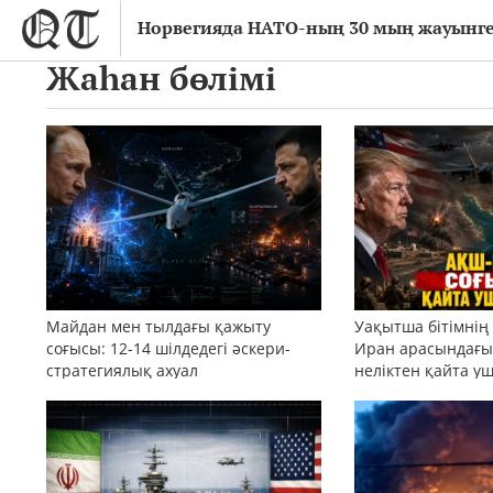
Норвегияда НАТО-ның 30 мың жауынгер
Жаһан бөлімі
Майдан мен тылдағы қажыту
Уақытша бітімнің
соғысы: 12-14 шілдедегі әскери-
Иран арасындағы 
стратегиялық ахуал
неліктен қайта у