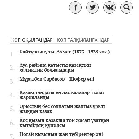
КӨП ОҚЫЛҒАНДАР
КӨП ТАЛҚЫЛАНҒАНДАР
Байтұрсынұлы, Ахмет (1873—1938 жж.)
Ауа райына қатысты қазақтың
халықтық болжамдары
Мұратбек Сарбасов – Шофер әні
Қазақстандағы ең лас қалалар тізімі
жарияланды
Орыстың бес солдатын жалғыз ұрып
жыққан қазақ
Қос қызын қазақша той жасап ұзатқан
қытайдың құпиясы
Ноғай қызының жан тебірентер әні