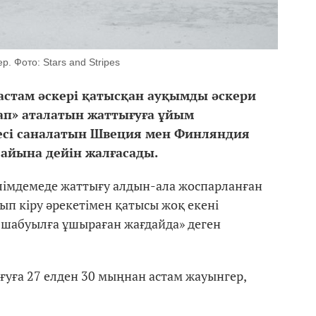
. Фото: Stars and Stripes
стам әскері қатысқан ауқымды әскери
уап» аталатын жаттығуға ұйым
есі саналатын Швеция мен Финляндия
 айына дейін жалғасады.
лімдемеде жаттығу алдын-ала жоспарланған
ып кіру әрекетімен қатысы жоқ екені
 шабуылға ұшыраған жағдайда» деген
ығуға 27 елден 30 мыңнан астам жауынгер,