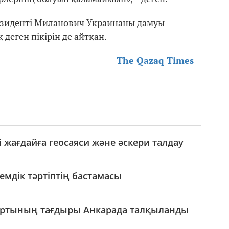
езиденті Миланович Украинаны дамуы
деген пікірін де айтқан.
The Qazaq Times
 жағдайға геосаяси және әскери талдау
емдік тәртіптің бастамасы
спортының тағдыры Анкарада талқыланды