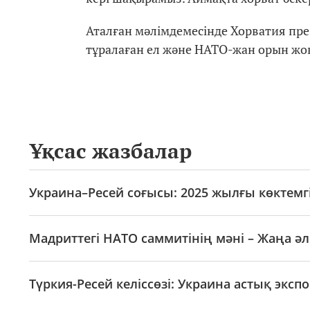
Аталған мәлімдемесінде Хорватия пр
тұралаған ел және НАТО-жан орын жоқ 
Ұқсас жазбалар
Украина–Ресей соғысы: 2025 жылғы көктемгі
Мадриттегі НАТО саммитінің мәні – Жаңа әл
Түркия-Ресей келіссөзі: Украина астық эк