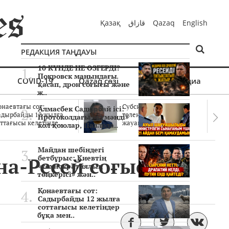
Қазақ
قازاق
Qazaq
English
РЕДАКЦИЯ ТАҢДАУЫ
10 КҮНДЕ НЕ ӨЗГЕРДІ?
Покровск маңындағы
COVID-19
Qazaq сөзі
Мультимедиа
қасап, дрон соғысы және
ж..
онаевтағы сот:
Субсидиялар заңды
Алмасбек Садырбай ісі:
адырбайды 12 жылға
төленген бе? Соттағы
Протоколдағы «күмәнді»
ттағысы келетінде..
жауаптар айыптау..
кол қоюлар, Павлода..
Майдан шебіндегі
ина-Ресей соғысына
бетбұрыс: Киевтің
«технократиялық
төңкерісі» жән..
Қонаевтағы сот:
Садырбайды 12 жылға
соттағысы келетіндер
бұқа мен..