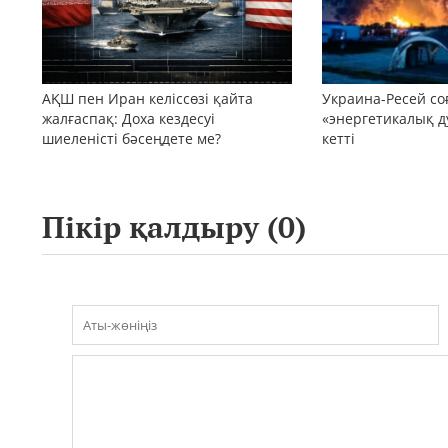
АҚШ пен Иран келіссөзі қайта
Украина-Ресей с
жалғаспақ: Доха кездесуі
«энергетикалық д
шиеленісті бәсеңдете ме?
кетті
Пікір қалдыру (
0
)