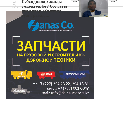
Субсидиялар заңды
төленген бе? Соттағы
жауаптар айыптау
тұжырымда..