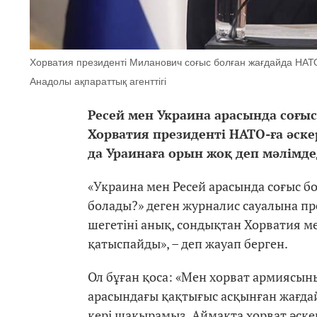
Хорватия президенті Миланович соғыс болған жағдайда НАТО
Анадолы ақпараттық агенттігі
Ресей мен Украина арасында соғыс
Хорватия президенті НАТО-ға әскер
да Ураинаға орын жоқ деп мәлімде
«Украина мен Ресей арасында соғыс б
болады?» деген журналис сауалына пр
шегетіні анық, сондықтан Хорватия м
қатыспайды», – деп жауап берген.
Ол бұған қоса: «Мен хорват армиясын
арасындағы қақтығыс асқынған жағда
кері шақырамыз. Аймақта хорват әске