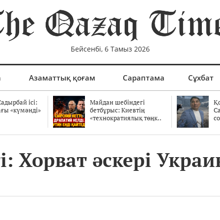
Бейсенбі, 6 Тамыз 2026
а
Азаматтық қоғам
Сараптама
Сұхбат
адырбай ісі:
Майдан шебіндегі
Қ
ағы «күмәнді»
бетбұрыс: Киевтің
С
.
«технократиялық төңк..
со
і: Хорват әскері Укра