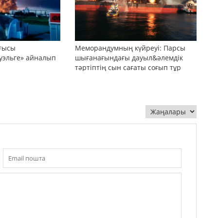
оғысы
Меморандумның күйреуі: Парсы
уэльге» айналып
шығанағындағы дауыл&әлемдік
тәртіптің сын сағаты соғып тұр