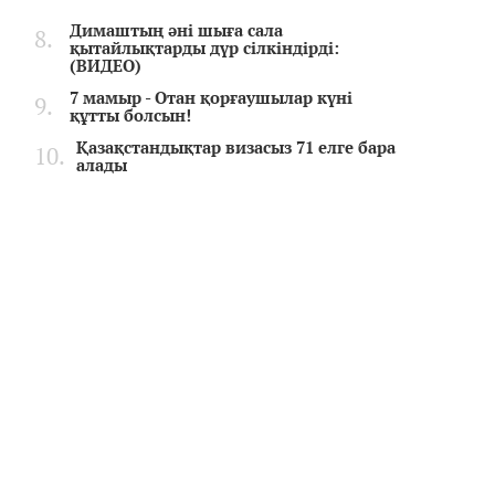
Димаштың әні шыға сала
қытайлықтарды дүр сілкіндірді:
(ВИДЕО)
7 мамыр - Отан қорғаушылар күні
құтты болсын!
Қазақстандықтар визасыз 71 елге бара
алады