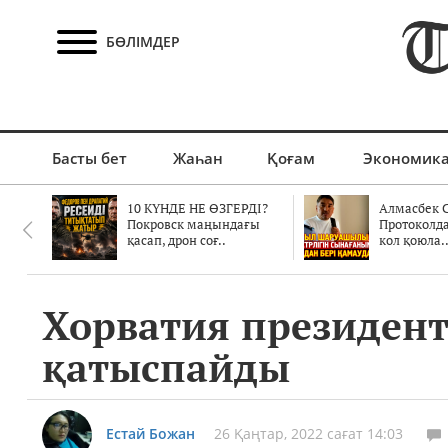
БӨЛІМДЕР
Басты бет
Жаһан
Қоғам
Экономик
10 КҮНДЕ НЕ ӨЗГЕРДІ?
Алмасбек С
Покровск маңындағы
Протоколд
қасап, дрон соғ..
кол қоюла.
Хорватия президент
қатыспайды
Естай Божан
26 Қаңтар, 2022 сағат 14:03