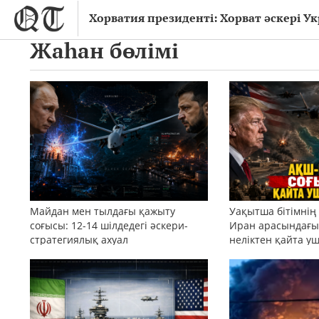
Хорватия президенті: Хорват әскері 
Жаһан бөлімі
Майдан мен тылдағы қажыту
Уақытша бітімнің
соғысы: 12-14 шілдедегі әскери-
Иран арасындағы 
стратегиялық ахуал
неліктен қайта у