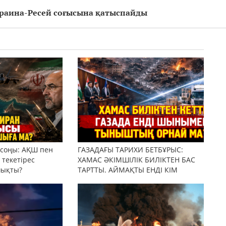
Украина-Ресей соғысына қатыспайды
 соңы: АҚШ пен
ГАЗАДАҒЫ ТАРИХИ БЕТБҰРЫС:
текетірес
ХАМАС ӘКІМШІЛІК БИЛІКТЕН БАС
шықты?
ТАРТТЫ. АЙМАҚТЫ ЕНДІ КІМ
БАСҚАРАДЫ?