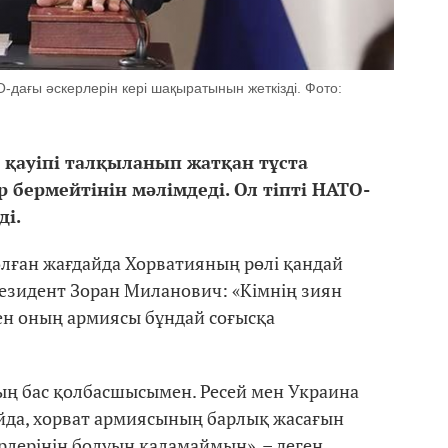
-дағы әскерлерін кері шақыратынын жеткізді. Фото:
 қауіпі талқыланып жатқан тұста
 бермейтінін мәлімдеді. Ол тіпті НАТО-
ді.
олған жағдайда Хорватияның рөлі қандай
езидент Зоран Миланович: «Кімнің зиян
ен оның армиясы бұндай соғысқа
ың бас қолбасшысымен. Ресей мен Украина
йда, хорват армиясының барлық жасағын
рлерінің болуын қаламаймын», – деген.