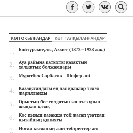
КӨП ОҚЫЛҒАНДАР
КӨП ТАЛҚЫЛАНҒАНДАР
Байтұрсынұлы, Ахмет (1873—1938 жж.)
Ауа райына қатысты қазақтың
халықтық болжамдары
Мұратбек Сарбасов – Шофер әні
Қазақстандағы ең лас қалалар тізімі
жарияланды
Орыстың бес солдатын жалғыз ұрып
жыққан қазақ
Қос қызын қазақша той жасап ұзатқан
қытайдың құпиясы
Ноғай қызының жан тебірентер әні