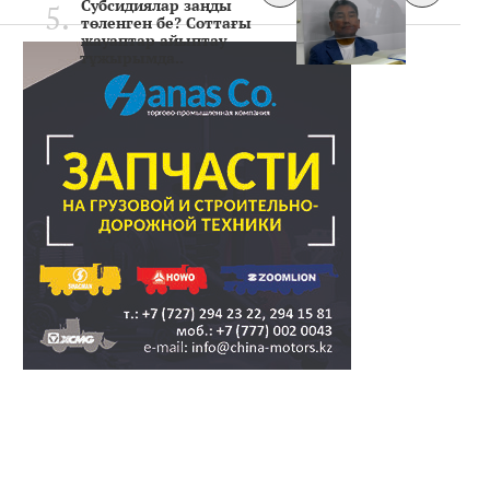
Субсидиялар заңды
төленген бе? Соттағы
жауаптар айыптау
тұжырымда..