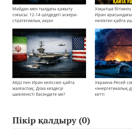
Майдан мен тылдағы қажыту
Уақытша бітімнің
соғысы: 12-14 шілдедегі әскери-
Иран арасындағы 
стратегиялық ахуал
неліктен қайта у
АҚШ пен Иран келіссөзі қайта
Украина-Ресей с
жалғаспақ: Доха кездесуі
«энергетикалық д
шиеленісті бәсеңдете ме?
кетті
Пікір қалдыру (
0
)