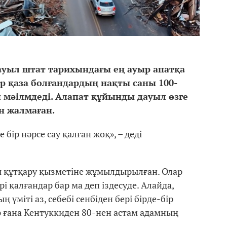
уыл штат тарихындағы ең ауыр апатқа
р қаза болғандардың нақты саны 100-
 мәілмдеді. Алапат құйынды дауыл өзге
н жалмаған.
ір нәрсе сау қалған жоқ», – деді
ы құтқару қызметіне жұмылдырылған. Олар
і қалғандар бар ма деп іздесуде. Алайда,
ң үміті аз, себебі сенбіден бері бірде-бір
бір ғана Кентуккиден 80-нен астам адамның