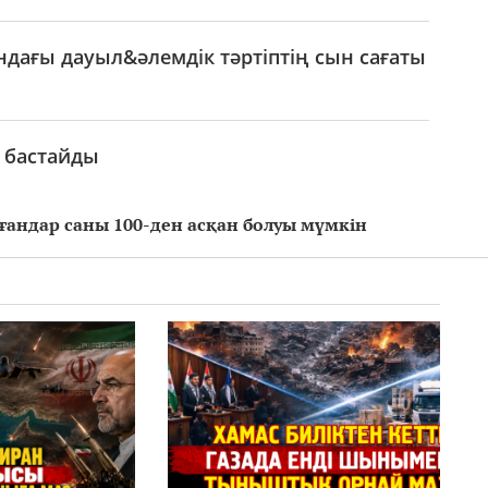
ағы дауыл&әлемдік тәртіптің сын сағаты
 бастайды
ғандар саны 100-ден асқан болуы мүмкін