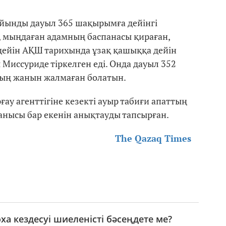
ұйынды дауыл 365 шақырымға дейінгі
 мыңдаған адамның баспанасы қираған,
 дейін АҚШ тарихында ұзақ қашыққа дейін
Миссуриде тіркелген еді. Онда дауыл 352
ның жанын жалмаған болатын.
ау агенттігіне кезекті ауыр табиғи апаттың
анысы бар екенін анықтауды тапсырған.
The Qazaq Times
ха кездесуі шиеленісті бәсеңдете ме?