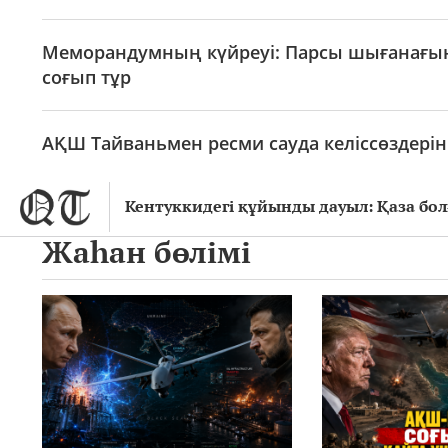
Меморандумның күйреуі: Парсы шығанағынд
соғып тұр
АҚШ Тайваньмен ресми сауда келіссөздерін
Кентуккидегі құйынды дауыл: Қаза бол
Жаһан бөлімі