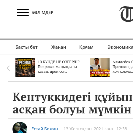
БӨЛІМДЕР
Басты бет
Жаһан
Қоғам
Экономик
10 КҮНДЕ НЕ ӨЗГЕРДІ?
Алмасбек С
Покровск маңындағы
Протоколд
қасап, дрон соғ..
кол қоюла.
Кентуккидегі құйын
асқан болуы мүмкін
Естай Божан
13 Желтоқсан, 2021 сағат 12:38