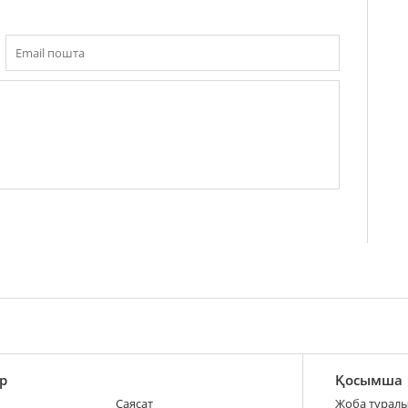
р
Қосымша
Саясат
Жоба турал