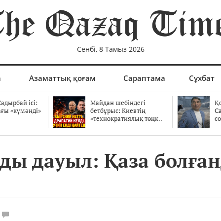
Сенбі, 8 Тамыз 2026
а
Азаматтық қоғам
Сараптама
Сұхбат
адырбай ісі:
Майдан шебіндегі
Қ
ағы «күмәнді»
бетбұрыс: Киевтің
С
.
«технократиялық төңк..
со
ды дауыл: Қаза болған