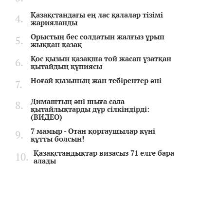
Қазақстандағы ең лас қалалар тізімі
жарияланды
Орыстың бес солдатын жалғыз ұрып
жыққан қазақ
Қос қызын қазақша той жасап ұзатқан
қытайдың құпиясы
Ноғай қызының жан тебірентер әні
Димаштың әні шыға сала
қытайлықтарды дүр сілкіндірді:
(ВИДЕО)
7 мамыр - Отан қорғаушылар күні
құтты болсын!
Қазақстандықтар визасыз 71 елге бара
алады