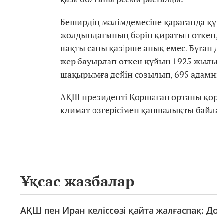
Беширдің мәлімдемесіне қарағанда қ
жолдындағының бәрін қиратып өткен,
нақты саны қазірше анық емес. Бұған
жер бауырлап өткен құйын 1925 жылы 
шақырымға дейін созылып, 695 адам
АҚШ президенті Қоршаған ортаны қорғ
климат өзгерісімен қаншалықты байл
Ұқсас жазбалар
АҚШ пен Иран келіссөзі қайта жалғаспақ: До