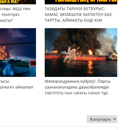
 соңы: АҚШ пен
ГАЗАДАҒЫ ТАРИХИ БЕТБҰРЫС:
текетірес
ХАМАС ӘКІМШІЛІК БИЛІКТЕН БАС
шықты?
ТАРТТЫ. АЙМАҚТЫ ЕНДІ КІМ
БАСҚАРАДЫ?
оғысы
Меморандумның күйреуі: Парсы
уэльге» айналып
шығанағындағы дауыл&әлемдік
тәртіптің сын сағаты соғып тұр