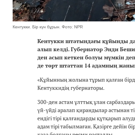
Кентукки. Бір күн бұрын. Фото: NPR
Кентукки штатындағы құйынды да
алып келді. Губернатор Энди Беши
ден асып кеткен болуы мүмкін деп
де төрт штаттан 14 адамның жаны
«Құйынның жолына тұрып қалған бірде б
Кентуккидің губернаторы.
300-ден астам ұлттық ұлан сарбаздар
үй-үйді аралап қирандылар астынан тір
ендігі тірі қалғандарды құтқарып алуды
адам тірі табылмаған. Қазірге дейін 
қаза болғаны ресми расталды.