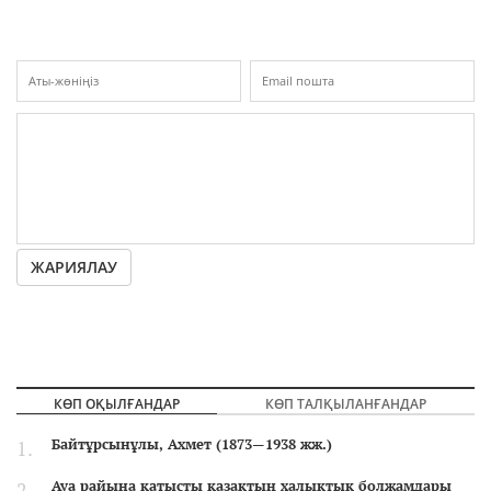
ЖАРИЯЛАУ
КӨП ОҚЫЛҒАНДАР
КӨП ТАЛҚЫЛАНҒАНДАР
Байтұрсынұлы, Ахмет (1873—1938 жж.)
Ауа райына қатысты қазақтың халықтық болжамдары