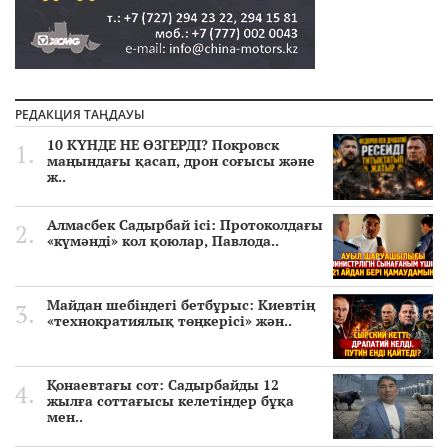
РЕДАКЦИЯ ТАҢДАУЫ
10 КҮНДЕ НЕ ӨЗГЕРДІ? Покровск
маңындағы қасап, дрон соғысы және
ж..
Алмасбек Садырбай ісі: Протоколдағы
«күмәнді» кол қоюлар, Павлода..
Майдан шебіндегі бетбұрыс: Киевтің
«технократиялық төңкерісі» жән..
Қонаевтағы сот: Садырбайды 12
жылға соттағысы келетіндер бұқа
мен..