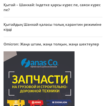
Қытай – Шанхай: Індетке қарсы күрес пе, саяси күрес
пе?
Қытайдың Шанхай қаласы толық карантин режиміне
кірді
Omicron: Жаңа штам, жаңа толқын, жаңа шектеулер