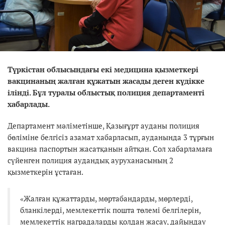
Түркістан облысындағы екі медицина қызметкері
вакцинаның жалған құжатын жасады деген күдікке
ілінді. Бұл туралы облыстық полиция департаменті
хабарлады.
Департамент мәліметінше, Қазығұрт ауданы полиция
бөліміне белгісіз азамат хабарласып, ауданында 3 тұрғын
вакцина паспортын жасатқанын айтқан. Сол хабарламаға
сүйенген полиция аудандық ауруханасының 2
қызметкерін ұстаған.
«Жалған құжаттарды, мөртабандарды, мөрлердi,
бланкілерді, мемлекеттiк пошта төлемі белгілерін,
мемлекеттiк наградаларды қолдан жасау, дайындау