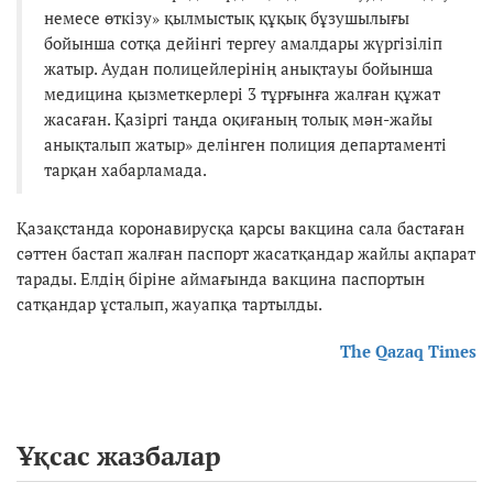
немесе өткiзу» қылмыстық құқық бұзушылығы
бойынша сотқа дейінгі тергеу амалдары жүргізіліп
жатыр. Аудан полицейлерінің анықтауы бойынша
медицина қызметкерлері 3 тұрғынға жалған құжат
жасаған. Қазіргі таңда оқиғаның толық мән-жайы
анықталып жатыр» делінген полиция департаменті
тарқан хабарламада.
Қазақстанда коронавирусқа қарсы вакцина сала бастаған
сәттен бастап жалған паспорт жасатқандар жайлы ақпарат
тарады. Елдің біріне аймағында вакцина паспортын
сатқандар ұсталып, жауапқа тартылды.
The Qazaq Times
Ұқсас жазбалар