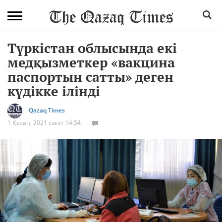
Түркістан облысында екі
медқызметкер «вакцина
паспортын сатты» деген
күдікке ілінді
Qazaq Times
1 Қазан, 2021 сағат 14:54