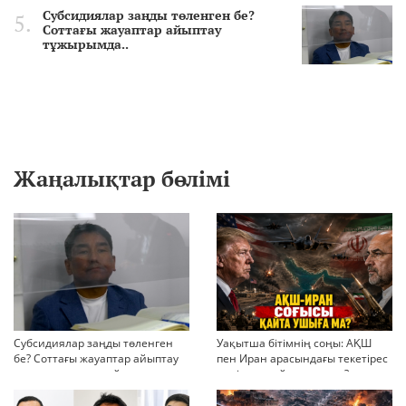
Субсидиялар заңды төленген бе?
Соттағы жауаптар айыптау
тұжырымда..
Жаңалықтар бөлімі
Субсидиялар заңды төленген
Уақытша бітімнің соңы: АҚШ
бе? Соттағы жауаптар айыптау
пен Иран арасындағы текетірес
тұжырымдарын қайта қарауға
неліктен қайта ушықты?
негіз бола ала ма?