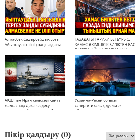
Алмасбек Садырбайдың соты.
ГАЗАДАҒЫ ТАРИХИ БЕТБҰРЫС:
Айыптау актісінің заңсыздығы
ХАМАС ӘКІМШІЛІК БИЛІКТЕН БАС
мен қолдан өсірілген
ТАРТТЫ. АЙМАҚТЫ ЕНДІ КІМ
миллиондар
БАСҚАРАДЫ?
АҚШ пен Иран келіссөзі қайта
Украина-Ресей соғысы
жалғаспақ: Доха кездесуі
«энергетикалық дуэльге»
шиеленісті бәсеңдете ме?
айналып кетті
Пікір қалдыру (
0
)