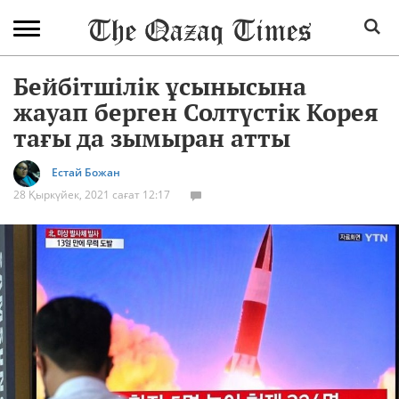
Бейбітшілік ұсынысына
жауап берген Солтүстік Корея
тағы да зымыран атты
Естай Божан
28 Қыркүйек, 2021 сағат 12:17