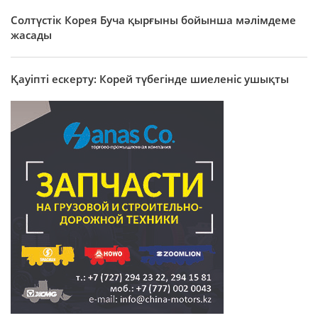
Солтүстік Корея Буча қырғыны бойынша мәлімдеме
жасады
Қауіпті ескерту: Корей түбегінде шиеленіс ушықты