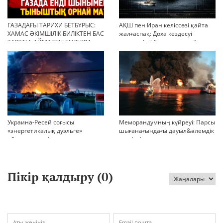
ГАЗАДАҒЫ ТАРИХИ БЕТБҰРЫС:
АҚШ пен Иран келіссөзі қайта
ХАМАС ӘКІМШІЛІК БИЛІКТЕН БАС
жалғаспақ: Доха кездесуі
ТАРТТЫ. АЙМАҚТЫ ЕНДІ КІМ
шиеленісті бәсеңдете ме?
БАСҚАРАДЫ?
Украина-Ресей соғысы
Меморандумның күйреуі: Парсы
«энергетикалық дуэльге»
шығанағындағы дауыл&әлемдік
айналып кетті
тәртіптің сын сағаты соғып тұр
Пікір қалдыру (
0
)