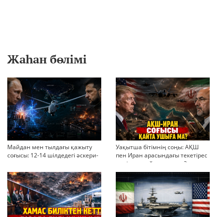
Жаһан бөлімі
Майдан мен тылдағы қажыту
Уақытша бітімнің соңы: АҚШ
соғысы: 12-14 шілдедегі әскери-
пен Иран арасындағы текетірес
стратегиялық ахуал
неліктен қайта ушықты?