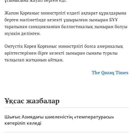
Жапон Қорғаныс министрлігі елдегі ақпарат құралдарына
берген мәліметінде кезекті ұшырылған зымыран БҰҰ
тарапынан санкцияланған баллистикалық зымыран болуы
мүмкін делінген.
Оңтүстік Корея Қорғаныс министрлігі болса америкалық
әріптестерімен бірге кезекті зымыран сынағы туралы
талқылап жатқанын айтқан.
The Qazaq Times
Ұқсас жазбалар
Шығыс Азиядағы шиеленістің «температурасы»
көтеріліп келеді