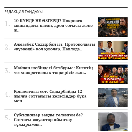
РЕДАКЦИЯ ТАҢДАУЫ
10 КҮНДЕ НЕ ӨЗГЕРДІ? Покровск
маңындағы қасап, дрон соғысы және
ж..
Алмасбек Садырбай ісі: Протоколдағы
«күмәнді» кол қоюлар, Павлода..
Майдан шебіндегі бетбұрыс: Киевтің
«технократиялық төңкерісі» жән..
Қонаевтағы сот: Садырбайды 12
жылға соттағысы келетіндер бұқа
мен..
Субсидиялар заңды төленген бе?
Соттағы жауаптар айыптау
тұжырымда..