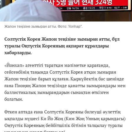
Жапон теңізіне зымыран атты. Фото: Yonhap".
Солтүстік Корея Жапон теңізіне зымыран атты, бұл
туралы Оңтүстік Кореяның ақпарат құралдары
хабарларды.
«Йонхап» агенттігі таратқан мәліметке қарағанда,
сейсенбінің таңында Солтүстік Корея атқан зымыран
Жапон теңізіне барып құлаған. Қыркүйектің бас шенінде
ғана Пиоңяң Жапон теңізінде қанатты зымырандары мен
баллистикалық зымырандарын сынақтан өткізген
болатын.
Өткен аптада ғана Солтүстік Кореяны билеуші әулеттің
ықпалды мүшесі Ки Йо Жоң (Ким Жоң Унның қарындасы)
Оңтүстік Кореяның бейбітшілік бітімін талқылау туралы
ұсынысына жауап берген еді.