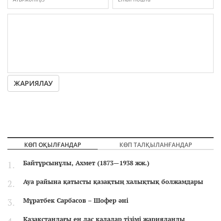
ЖАРИЯЛАУ
КӨП ОҚЫЛҒАНДАР
КӨП ТАЛҚЫЛАНҒАНДАР
Байтұрсынұлы, Ахмет (1873—1938 жж.)
Ауа райына қатысты қазақтың халықтық болжамдары
Мұратбек Сарбасов – Шофер әні
Қазақстандағы ең лас қалалар тізімі жарияланды