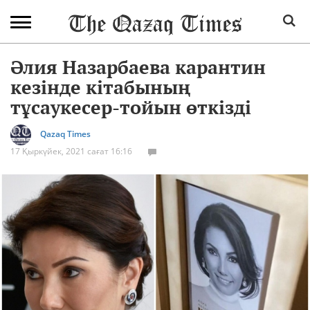
Әлия Назарбаева карантин
кезінде кітабының
тұсаукесер-тойын өткізді
Qazaq Times
17 Қыркүйек, 2021 сағат 16:16