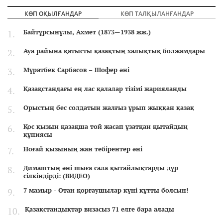
КӨП ОҚЫЛҒАНДАР
КӨП ТАЛҚЫЛАНҒАНДАР
Байтұрсынұлы, Ахмет (1873—1938 жж.)
Ауа райына қатысты қазақтың халықтық болжамдары
Мұратбек Сарбасов – Шофер әні
Қазақстандағы ең лас қалалар тізімі жарияланды
Орыстың бес солдатын жалғыз ұрып жыққан қазақ
Қос қызын қазақша той жасап ұзатқан қытайдың
құпиясы
Ноғай қызының жан тебірентер әні
Димаштың әні шыға сала қытайлықтарды дүр
сілкіндірді: (ВИДЕО)
7 мамыр - Отан қорғаушылар күні құтты болсын!
Қазақстандықтар визасыз 71 елге бара алады