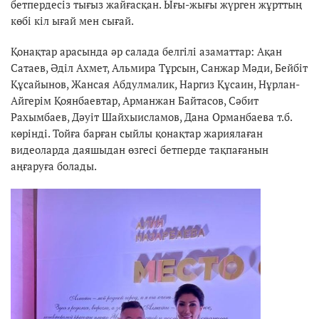
бетпердесіз тығыз жайғасқан. Ығы-жығы жүрген жұрттың
көбі кіл ығай мен сығай.
Қонақтар арасында әр салада белгілі азаматтар: Ақан
Сатаев, Әділ Ахмет, Альмира Тұрсын, Санжар Мәди, Бейбіт
Құсайынов, Жансая Абдулмалик, Наргиз Құсаин, Нұрлан-
Айгерім Қоянбаевтар, Арманжан Байтасов, Сәбит
Рахымбаев, Дәуіт Шайхыисламов, Дана Орманбаева т.б.
көрінді. Тойға барған сыйлы қонақтар жариялаған
видеоларда даяшыдан өзгесі бетперде тақпағанын
аңғаруға болады.