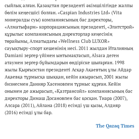
сыйлық алған. Қазақстан президенті әкімшілігінде жалпы
бөлім кеңесшісі болған. «Caspian Industries Ltd» (Vita
минералды суы) компаниясының бас директоры,
«Алматыфарм» корпорациясының президенті, «Элитстрой»
құрылыс компаниясының директорлар кеңесінің
төрайымы, Алматыдағы «Wellness Club LUXOR»
сауықтыру-спорт кешенінің иесі. 2011 жылдан Италияның
Damiani зергер үйімен ынтымақтасып, Alsara деген
атаумен зергер бұйымдарын өндіріске шығарған. 1998
жылы Қырғызстан президенті Асқар Ақаевтың ұлы Айдар
Ақаевқа тұрмысқа шыққан, кейін ажырасып, 2001 жылы
бизнесмен Данияр Хасеновпен тұрмыс құрған. Кейін
онымен де ажырасып, «Қазтрансойл» компаниясының бас
директоры Димаш Досановпен бас қосқан. Тиара (2007),
Алсара (2011), Айлана (2018) есімді үш қызы, Алдияр
(2016) есімді ұлы бар.
The Qazaq Times