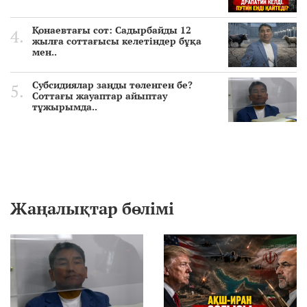
Қонаевтағы сот: Садырбайды 12
жылға соттағысы келетіндер бұқа
мен..
Субсидиялар заңды төленген бе?
Соттағы жауаптар айыптау
тұжырымда..
Жаңалықтар бөлімі