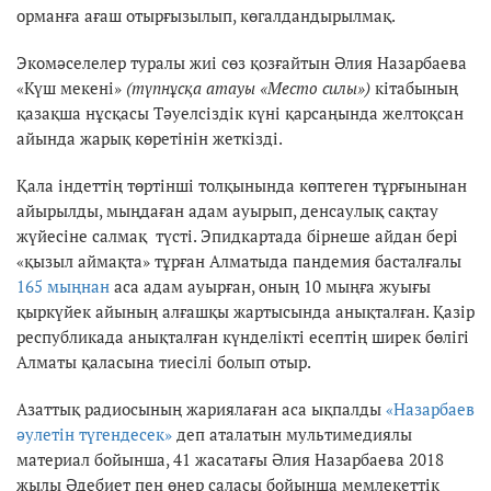
орманға ағаш отырғызылып, көгалдандырылмақ.
Экомәселелер туралы жиі сөз қозғайтын Әлия Назарбаева
«Күш мекені»
(түпнұсқа атауы «Место силы»)
кітабының
қазақша нұсқасы Тәуелсіздік күні қарсаңында желтоқсан
айында жарық көретінін жеткізді.
Қала індеттің төртінші толқынында көптеген тұрғынынан
айырылды, мыңдаған адам ауырып, денсаулық сақтау
жүйесіне салмақ түсті. Эпидкартада бірнеше айдан бері
«қызыл аймақта» тұрған Алматыда пандемия басталғалы
165 мыңнан
аса адам ауырған, оның 10 мыңға жуығы
қыркүйек айының алғашқы жартысында анықталған. Қазір
республикада анықталған күнделікті есептің ширек бөлігі
Алматы қаласына тиесілі болып отыр.
Азаттық радиосының жариялаған аса ықпалды
«Назарбаев
әулетін түгендесек»
деп аталатын мультимедиялы
материал бойынша, 41 жасатағы Әлия Назарбаева 2018
жылы Әдебиет пен өнер саласы бойынша мемлекеттік