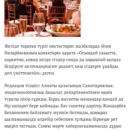
Желіде тараған түрлі инстасторис жазбаларда Әлия
Назарбаеваның қонақтарға қарата «Осындай уақытта,
карантин, ковид кезде сіздер сонда да қорықпай қолдау
білдіруге келгендеріңізге рақмет, кеш сіздерге ұнайды
деп үміттенемін» деген.
Редакция тілшісі Алматы қаласының Санитариялық-
эпидемиологиялық бақылау департаментінен оқиға
туралы пікір сұрады. Бірақ жауапты мамандар қандай да
бір ақпарат бере қоймады. Бас санитар дәрігер Жандарбек
Бекшинмен байланысу мүмкін болмады, қоңырау
шалғанымызда әлдебір себеппен тұтқаны бірнеше рет
өшіріп тастады. Соңғы мәрте хабарласқанымызда дұрыс