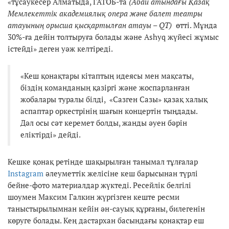
«тұсаукесер Алматыда, ГАТОБ-та
(Абай атындағы Қазақ
Мемлекеттік академиялық опера және балет театры
атауының орысша қысқартылған атауы – QT)
өтті. Мұнда
30%-ға дейін толтыруға болады және Ashyq жүйесі жұмыс
істейді» деген уәж келтіреді.
«Кеш қонақтары кітаптың идеясы мен мақсаты,
біздің команданың қазіргі және жоспарланған
жобалары туралы білді, «Сазген Сазы» қазақ халық
аспаптар оркестрінің шағын концертін тыңдады.
Дәл осы сәт керемет болды, жанды әуен бәрін
еліктірді» дейді.
Кешке қонақ ретінде шақырылған танымал тұлғалар
Instagram
әлеуметтік желісіне кеш барысынан түрлі
бейне-фото материалдар жүктеді. Ресейлік белгілі
шоумен Максим Галкин жүргізген кеште ресми
таныстырылымнан кейін ән-сауық құрғаны, билегенін
көруге болады. Кең дастархан басындағы қонақтар еш