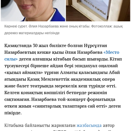
Көрнекі сурет. Әлия Назарбаева және оның кітабы. Фотоколлаж: ашық
дерекөз материалдары негізінде
Қазақстанда 30 жыл билікте болған Нұрсұлтан
Назарбаевтың кенже қызы Әлия Назарбаева
«Место
силы»
деген алғашқы кітабын басып шығарды. Кітап
тұсаукесері бірнеше айдан бері эпидахуал оңалмай
«қызыл аймақта» тұрған Алматы қаласындағы Абай
атындағы Қазақ Мемлекеттік академиялық опера
және балет театрында мерекелік кеш түрінде өтті.
Келген қонақтың көпшілігі бетперде режимін
сақтамаған. Назарбаева той-концерт форматында
өткен жиын «санитарлық талаптарға сай өтті» деген
пікірде.
Кітабына байланысты жариялаған
жазбасында
автор