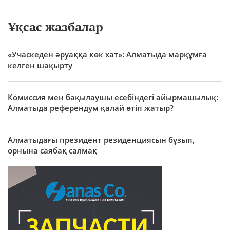
Ұқсас жазбалар
«Учаскеден әруаққа көк хат»: Алматыда марқұмға
келген шақырту
Комиссия мен бақылаушы есебіндегі айырмашылық:
Алматыда референдум қалай өтіп жатыр?
Алматыдағы президент резиденциясын бұзып,
орнына саябақ салмақ