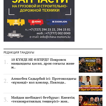
РЕДАКЦИЯ ТАҢДАУЫ
10 КҮНДЕ НЕ ӨЗГЕРДІ? Покровск
маңындағы қасап, дрон соғысы және
ж..
Алмасбек Садырбай ісі: Протоколдағы
«күмәнді» кол қоюлар, Павлода..
Майдан шебіндегі бетбұрыс: Киевтің
«технократиялық төңкерісі» жән..