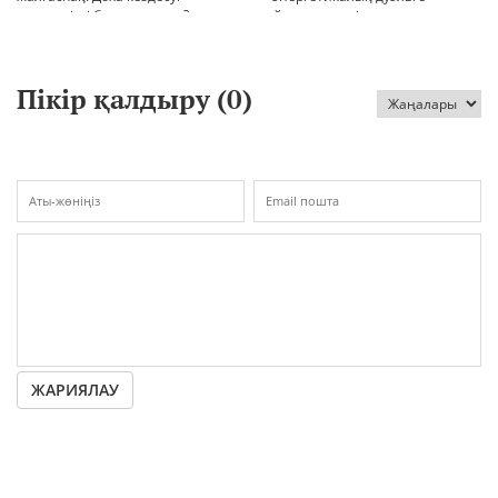
шиеленісті бәсеңдете ме?
айналып кетті
Пікір қалдыру (
0
)
ЖАРИЯЛАУ