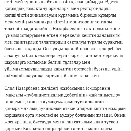
естілмей тұрғанын айтып, сөзін қысқа қайырды. Әдетте
қоғамдық тамақтану орындары мен ресторандарда
көпшіліктің жиналмауын құрамына бірнеше құзырлы
мекеменің мамандары кіретін мониторинг топтары
тексеріп-қадағалайды. Назарбаеваның авторлығы және
ұйымдастыруымен өткен мерекелік кештің заңдылығы
мен санитарлық талаптардың сақталуы туралы сұрақтың
басы ашық қалды. Осы уақытқа дейін қалалық жергілікті
атқарушы билік өкілдері түрлі форматта өткен мерекелік
шараларға қатысқан белгілі тұлғалар мен
ұйымдастырушыларды карантин ережесін бұзғаны үшін
әкімшілік жауапқа тартып, айыппұлға кескен.
Әлия Назарбаева желідегі жазбасында іс-шараның
мақсаты «публицистикалық дебютінің» жай таныстыру
ғана емес, «жасыл аумақты» дамытуға арналған
қайырымдылық аукционын өткізе отырып көптің назарын
қоршаған орта мәселесіне аудару болғанын жазады. Оның
жоспарынша, бәссауда мен кітап сатылымынан түскен
қаржыға Қазақстан өңірлері мен астана маңындағы