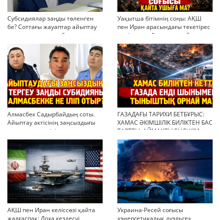
Субсидиялар заңды төленген
Уақытша бітімнің соңы: АҚШ
бе? Соттағы жауаптар айыптау
пен Иран арасындағы текетірес
тұжырымдарын қайта қарауға
неліктен қайта ушықты?
негіз бола ала ма?
Алмасбек Садырбайдың соты.
ГАЗАДАҒЫ ТАРИХИ БЕТБҰРЫС:
Айыптау актісінің заңсыздығы
ХАМАС ӘКІМШІЛІК БИЛІКТЕН БАС
мен қолдан өсірілген
ТАРТТЫ. АЙМАҚТЫ ЕНДІ КІМ
миллиондар
БАСҚАРАДЫ?
АҚШ пен Иран келіссөзі қайта
Украина-Ресей соғысы
жалғаспақ: Доха кездесуі
«энергетикалық дуэльге»